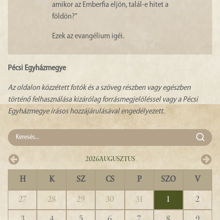
amikor az Emberfia eljön, talál-e hitet a
földön?”
Ezek az evangélium igéi.
Pécsi Egyházmegye
Az oldalon közzétett fotók és a szöveg részben vagy egészben
történő felhasználása kizárólag forrásmegjelöléssel vagy a Pécsi
Egyházmegye írásos hozzájárulásával engedélyezett.
2026
Augusztus
H
K
SZ
CS
P
SZO
V
27
28
29
30
31
1
2
3
4
5
6
7
8
9