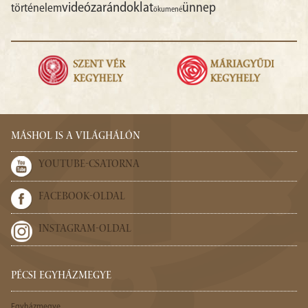
videó
zarándoklat
ünnep
történelem
ökumené
MÁSHOL IS A VILÁGHÁLÓN
YOUTUBE-CSATORNA
FACEBOOK-OLDAL
INSTAGRAM-OLDAL
PÉCSI EGYHÁZMEGYE
Egyházmegye