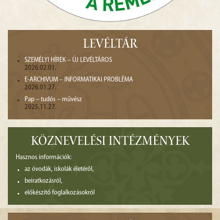
LEVÉLTÁR
SZEMÉLYI HÍREK – ÚJ LEVÉLTÁROS
2026.02.01.
E-ARCHIVUM – INFORMATIKAI PROBLÉMA
2026.01.27.
Pap – tudós – művész
2025.11.27.
KÖZNEVELÉSI INTÉZMÉNYEK
Hasznos információk:
az óvodák, iskolák életéről,
beiratkozásról,
előkészítő foglalkozásokról