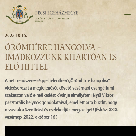
2022.10.15.
ÖRÖMHÍRRE HANGOLVA –
IMÁDKOZZUNK KITARTÓAN ÉS
ÉLŐ HITTEL!
A heti rendszerességgel jelentkező „Örömhírre hangolva”
videósorozat a megjelenését követő vasárnapi evangéliumi
szakaszon való elmélkedést kívánja elmélyíteni Nyúl Viktor
pasztorális helynök gondolataival, emellett arra buzdít, hogy
olvassuk a Szentírást és cselekedjük meg az Igét! (Évközi XXIX.
vasárnap, 2022. október 16.)