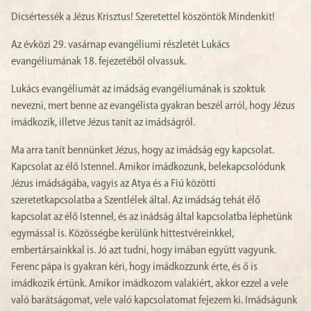
Dicsértessék a Jézus Krisztus! Szeretettel köszöntök Mindenkit!
Az évközi 29. vasárnap evangéliumi részletét Lukács
evangéliumának 18. fejezetéből olvassuk.
Lukács evangéliumát az imádság evangéliumának is szoktuk
nevezni, mert benne az evangélista gyakran beszél arról, hogy Jézus
imádkozik, illetve Jézus tanít az imádságról.
Ma arra tanít bennünket Jézus, hogy az imádság egy kapcsolat.
Kapcsolat az élő Istennel. Amikor imádkozunk, belekapcsolódunk
Jézus imádságába, vagyis az Atya és a Fiú közötti
szeretetkapcsolatba a Szentlélek által. Az imádság tehát élő
kapcsolat az élő Istennel, és az inádság által kapcsolatba léphetünk
egymással is. Közösségbe kerülünk hittestvéreinkkel,
embertársainkkal is. Jó azt tudni, hogy imában együtt vagyunk.
Ferenc pápa is gyakran kéri, hogy imádkozzunk érte, és ő is
imádkozik értünk. Amikor imádkozom valakiért, akkor ezzel a vele
való barátságomat, vele való kapcsolatomat fejezem ki. Imádságunk