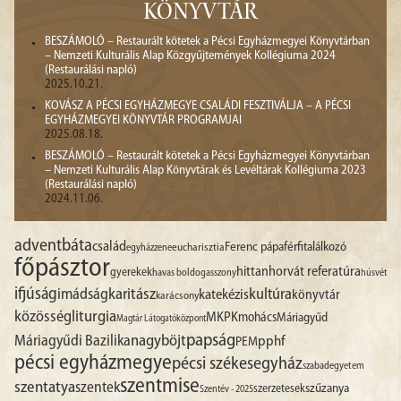
KÖNYVTÁR
BESZÁMOLÓ – Restaurált kötetek a Pécsi Egyházmegyei Könyvtárban
– Nemzeti Kulturális Alap Közgyűjtemények Kollégiuma 2024
(Restaurálási napló)
2025.10.21.
KOVÁSZ A PÉCSI EGYHÁZMEGYE CSALÁDI FESZTIVÁLJA – A PÉCSI
EGYHÁZMEGYEI KÖNYVTÁR PROGRAMJAI
2025.08.18.
BESZÁMOLÓ – Restaurált kötetek a Pécsi Egyházmegyei Könyvtárban
– Nemzeti Kulturális Alap Könyvtárak és Levéltárak Kollégiuma 2023
(Restaurálási napló)
2024.11.06.
advent
báta
család
Ferenc pápa
férfitalálkozó
egyházzene
eucharisztia
főpásztor
hittan
horvát referatúra
gyerekek
havas boldogasszony
húsvét
ifjúság
imádság
karitász
kultúra
katekézis
könyvtár
karácsony
liturgia
közösség
MKPK
mohács
Máriagyűd
Magtár Látogatóközpont
papság
nagyböjt
Máriagyűdi Bazilika
pphf
PEM
pécsi egyházmegye
pécsi székesegyház
szabadegyetem
szentmise
szentatya
szentek
szűzanya
szerzetesek
Szentév - 2025