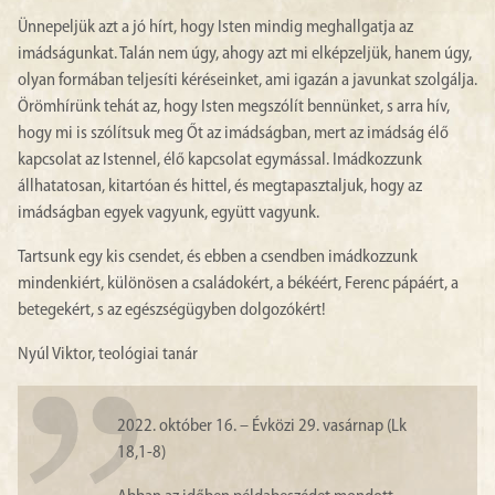
Ünnepeljük azt a jó hírt, hogy Isten mindig meghallgatja az
imádságunkat. Talán nem úgy, ahogy azt mi elképzeljük, hanem úgy,
olyan formában teljesíti kéréseinket, ami igazán a javunkat szolgálja.
Örömhírünk tehát az, hogy Isten megszólít bennünket, s arra hív,
hogy mi is szólítsuk meg Őt az imádságban, mert az imádság élő
kapcsolat az Istennel, élő kapcsolat egymással. Imádkozzunk
állhatatosan, kitartóan és hittel, és megtapasztaljuk, hogy az
imádságban egyek vagyunk, együtt vagyunk.
Tartsunk egy kis csendet, és ebben a csendben imádkozzunk
mindenkiért, különösen a családokért, a békéért, Ferenc pápáért, a
betegekért, s az egészségügyben dolgozókért!
Nyúl Viktor, teológiai tanár
2022. október 16. – Évközi 29. vasárnap (Lk
18,1-8)