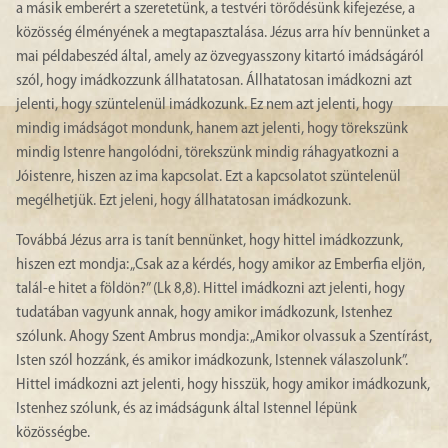
a másik emberért a szeretetünk, a testvéri törődésünk kifejezése, a
közösség élményének a megtapasztalása. Jézus arra hív bennünket a
mai példabeszéd által, amely az özvegyasszony kitartó imádságáról
szól, hogy imádkozzunk állhatatosan. Állhatatosan imádkozni azt
jelenti, hogy szüntelenül imádkozunk. Ez nem azt jelenti, hogy
mindig imádságot mondunk, hanem azt jelenti, hogy törekszünk
mindig Istenre hangolódni, törekszünk mindig ráhagyatkozni a
Jóistenre, hiszen az ima kapcsolat. Ezt a kapcsolatot szüntelenül
megélhetjük. Ezt jeleni, hogy állhatatosan imádkozunk.
Továbbá Jézus arra is tanít bennünket, hogy hittel imádkozzunk,
hiszen ezt mondja: „Csak az a kérdés, hogy amikor az Emberfia eljön,
talál-e hitet a földön?” (Lk 8,8). Hittel imádkozni azt jelenti, hogy
tudatában vagyunk annak, hogy amikor imádkozunk, Istenhez
szólunk. Ahogy Szent Ambrus mondja: „Amikor olvassuk a Szentírást,
Isten szól hozzánk, és amikor imádkozunk, Istennek válaszolunk”.
Hittel imádkozni azt jelenti, hogy hisszük, hogy amikor imádkozunk,
Istenhez szólunk, és az imádságunk által Istennel lépünk
közösségbe.