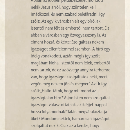
Abban az időben példabeszédet mondott
nekik Jézus arról, hogy szüntelen kell
imádkozni, és nem szabad belefáradni. Így
szólt: „Az egyik városban élt egy bíró, aki
Istentől nem félt és embertől nem tartott. Élt
abban a városban egy özvegyasszony is. Az
elment hozzá, és kérte: Szolgáltass nekem
igazságot ellenfelemmel szemben. A bíró egy
ideig vonakodott, aztán mégis így szólt
magában: Noha, Istentől nem félek, embertől
nem tartok, de ez az özvegy annyira terhemre
van, hogy igazságot szolgáltatok neki, mert
végén még nekem jön és megver”. Az Úr így
szólt: „Hallottátok, hogy mit mond az
igazságtalan bíró? Vajon Isten nem szolgáltat
igazságot választottainak, akik éjjel-nappal
hozzá folyamodnak? Talán megvárakoztatja
őket? Mondom nektek, hamarosan igazságot
szolgáltat nekik. Csak az a kérdés, hogy