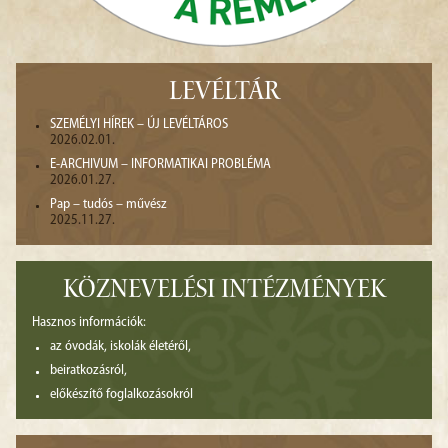
LEVÉLTÁR
SZEMÉLYI HÍREK – ÚJ LEVÉLTÁROS
2026.02.01.
E-ARCHIVUM – INFORMATIKAI PROBLÉMA
2026.01.27.
Pap – tudós – művész
2025.11.27.
KÖZNEVELÉSI INTÉZMÉNYEK
Hasznos információk:
az óvodák, iskolák életéről,
beiratkozásról,
előkészítő foglalkozásokról