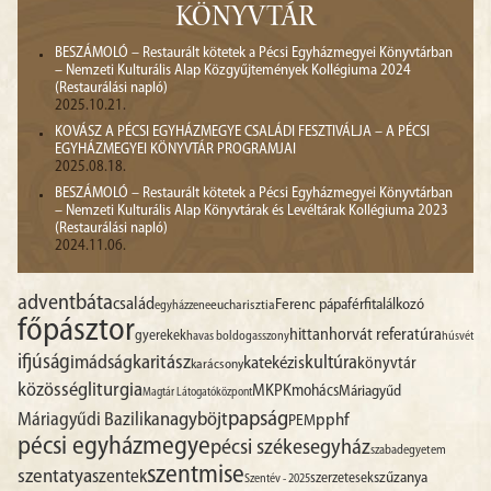
KÖNYVTÁR
BESZÁMOLÓ – Restaurált kötetek a Pécsi Egyházmegyei Könyvtárban
– Nemzeti Kulturális Alap Közgyűjtemények Kollégiuma 2024
(Restaurálási napló)
2025.10.21.
KOVÁSZ A PÉCSI EGYHÁZMEGYE CSALÁDI FESZTIVÁLJA – A PÉCSI
EGYHÁZMEGYEI KÖNYVTÁR PROGRAMJAI
2025.08.18.
BESZÁMOLÓ – Restaurált kötetek a Pécsi Egyházmegyei Könyvtárban
– Nemzeti Kulturális Alap Könyvtárak és Levéltárak Kollégiuma 2023
(Restaurálási napló)
2024.11.06.
advent
báta
család
Ferenc pápa
férfitalálkozó
egyházzene
eucharisztia
főpásztor
hittan
horvát referatúra
gyerekek
havas boldogasszony
húsvét
ifjúság
imádság
karitász
kultúra
katekézis
könyvtár
karácsony
liturgia
közösség
MKPK
mohács
Máriagyűd
Magtár Látogatóközpont
papság
nagyböjt
Máriagyűdi Bazilika
pphf
PEM
pécsi egyházmegye
pécsi székesegyház
szabadegyetem
szentmise
szentatya
szentek
szűzanya
szerzetesek
Szentév - 2025