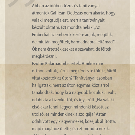
Abban az időben Jézus és tanítványai
átmentek Galileán. De Jézus nem akarta, hogy
valaki megtudja ezt, mert a tanítványait
készült oktatni. Ezt mondta nekik: „Az
Emberfiát az emberek kezére adják, megölik,
de miután megölték, harmadnapra feltámad.”
Ők nem értették ezeket a szavakat, de féltek
megkérdezni.
Ezután Kafarnaumba értek. Amikor már
otthon voltak, Jézus megkérdezte tőlük: „Miről
vitatkoztatok az úton?” Tanítványai azonban
hallgattak, mert az úton egymás közt arról
tanakodtak, hogy ki a nagyobb közülük. Leült,
odahívta a tizenkettőt, és így szólt: „Ha valaki
első akar lenni, legyen mindenki között az
utolsó, és mindenkinek a szolgája.” Aztán
odahívott egy kisgyermeket, közéjük állította,
majd magához ölelte, és ezt mondta nekik: