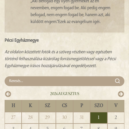
„Aki befogad egy ilyen gyermeket az én
nevemben, engem fogad be. Aki pedig engem
befogad, nem engem fogad be, hanem azt, aki
küldött engem.”Ezek az evangélium igéi.
Pécsi Egyházmegye
Az oldalon közzétett fotók és a szöveg részben vagy egészben
történő felhasználása kizárólag forrásmegjelöléssel vagy a Pécsi
Egyházmegye írásos hozzájárulásával engedélyezett.
2026
Augusztus
H
K
SZ
CS
P
SZO
V
27
28
29
30
31
1
2