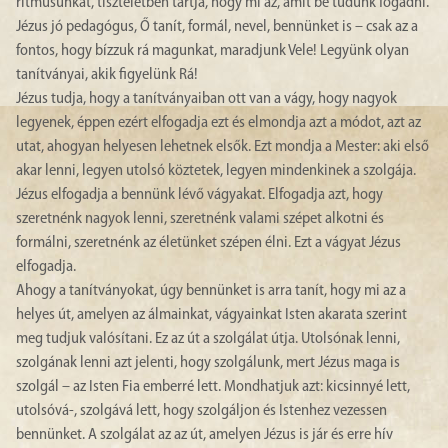
ritmusunkat, tiszteletben tartja, hogy mi az, amit be tudunk fogadni.
Jézus jó pedagógus, Ő tanít, formál, nevel, bennünket is – csak az a
fontos, hogy bízzuk rá magunkat, maradjunk Vele! Legyünk olyan
tanítványai, akik figyelünk Rá!
Jézus tudja, hogy a tanítványaiban ott van a vágy, hogy nagyok
legyenek, éppen ezért elfogadja ezt és elmondja azt a módot, azt az
utat, ahogyan helyesen lehetnek elsők. Ezt mondja a Mester: aki első
akar lenni, legyen utolsó köztetek, legyen mindenkinek a szolgája.
Jézus elfogadja a bennünk lévő vágyakat. Elfogadja azt, hogy
szeretnénk nagyok lenni, szeretnénk valami szépet alkotni és
formálni, szeretnénk az életünket szépen élni. Ezt a vágyat Jézus
elfogadja.
Ahogy a tanítványokat, úgy bennünket is arra tanít, hogy mi az a
helyes út, amelyen az álmainkat, vágyainkat Isten akarata szerint
meg tudjuk valósítani. Ez az út a szolgálat útja. Utolsónak lenni,
szolgának lenni azt jelenti, hogy szolgálunk, mert Jézus maga is
szolgál – az Isten Fia emberré lett. Mondhatjuk azt: kicsinnyé lett,
utolsóvá-, szolgává lett, hogy szolgáljon és Istenhez vezessen
bennünket. A szolgálat az az út, amelyen Jézus is jár és erre hív