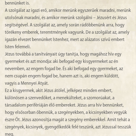
bennünket is.
A szolgálat az igazi erő, amikor merünk egyszerűek maradni, merünk
utolsónak maradni, és amikor merünk szolgálni – Jézusért és Jézus
segítségével. A szolgálat az, amely során rádöbbenünk arra, hogy
törékeny emberek, teremtmények vagyunk. De a szolgálat az, amely
igazán elvezet bennünket Istenhez, mert az alázatos szívű embert
Isten felemeli.
Jézus továbbá a tanítványait úgy tanítja, hogy magához hív egy
gyermeket és azt mondja: aki befogad egy kisgyermeket az én
nevemben, az engem fogad be. És aki befogad egy gyermeket, az
nem csupán engem fogad be, hanem azt is, aki engem küldött,
vagyis a Mennyei Atyát.
Ez a kisgyermek, akit Jézus átölel, jelképez minden embert,
különösen a szenvedőket, a menekülteket, a szomorúakat, a
társadalom perifériáján élő embereket. Jézus arra hív bennünket,
hogy elsősorban őbennük, a szegényekben, a kicsinyekben vegyük
észre Őt. Jézus azonosítja magát a szegény emberekkel. Amit tehát a
szegények, kicsinyek, gyengélkedők felé teszünk, azt Jézussal tesszük
meg.