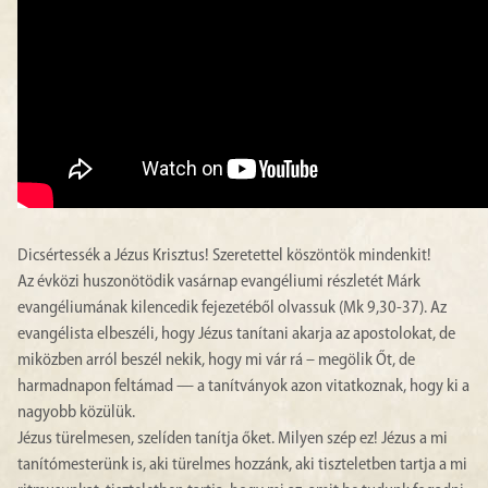
Dicsértessék a Jézus Krisztus! Szeretettel köszöntök mindenkit!
Az évközi huszonötödik vasárnap evangéliumi részletét Márk
evangéliumának kilencedik fejezetéből olvassuk (Mk 9,30-37). Az
evangélista elbeszéli, hogy Jézus tanítani akarja az apostolokat, de
miközben arról beszél nekik, hogy mi vár rá – megölik Őt, de
harmadnapon feltámad — a tanítványok azon vitatkoznak, hogy ki a
nagyobb közülük.
Jézus türelmesen, szelíden tanítja őket. Milyen szép ez! Jézus a mi
tanítómesterünk is, aki türelmes hozzánk, aki tiszteletben tartja a mi