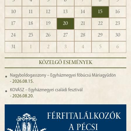
3
4
5
6
7
8
9
10
11
12
13
14
15
16
17
18
19
20
21
22
23
24
25
26
27
28
29
30
31
1
2
3
4
5
6
KÖZELGŐ ESEMÉNYEK
Nagyboldogasszony – Egyházmegyei főbúcsú Máriagyűdön
- 2026.08.15.
KOVÁSZ – Egyházmegyei családi fesztivál
- 2026.08.20.