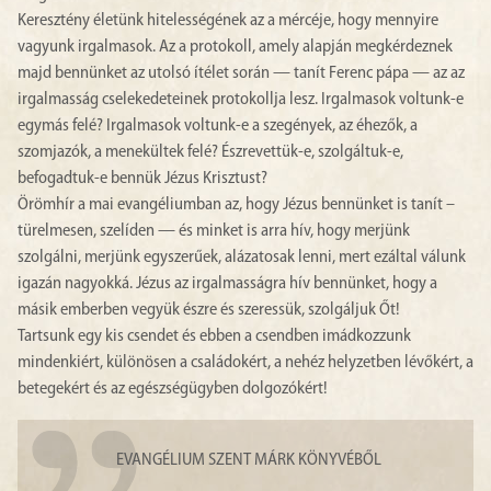
Keresztény életünk hitelességének az a mércéje, hogy mennyire
vagyunk irgalmasok. Az a protokoll, amely alapján megkérdeznek
majd bennünket az utolsó ítélet során — tanít Ferenc pápa — az az
irgalmasság cselekedeteinek protokollja lesz. Irgalmasok voltunk-e
egymás felé? Irgalmasok voltunk-e a szegények, az éhezők, a
szomjazók, a menekültek felé? Észrevettük-e, szolgáltuk-e,
befogadtuk-e bennük Jézus Krisztust?
Örömhír a mai evangéliumban az, hogy Jézus bennünket is tanít –
türelmesen, szelíden — és minket is arra hív, hogy merjünk
szolgálni, merjünk egyszerűek, alázatosak lenni, mert ezáltal válunk
igazán nagyokká. Jézus az irgalmasságra hív bennünket, hogy a
másik emberben vegyük észre és szeressük, szolgáljuk Őt!
Tartsunk egy kis csendet és ebben a csendben imádkozzunk
mindenkiért, különösen a családokért, a nehéz helyzetben lévőkért, a
betegekért és az egészségügyben dolgozókért!
EVANGÉLIUM SZENT MÁRK KÖNYVÉBŐL