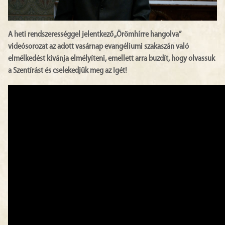
A heti rendszerességgel jelentkező „Örömhírre hangolva”
videósorozat az adott vasárnap evangéliumi szakaszán való
elmélkedést kívánja elmélyíteni, emellett arra buzdít, hogy olvassuk
a Szentírást és cselekedjük meg az Igét!