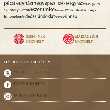
pécsi egyházmegye
pécsi székesegyház
szabadegyetem
szentmise
szentatya
szentek
szűzanya
szerzetesek
Szentév - 2025
videó
zarándoklat
ünnep
történelem
ökumené
MÁSHOL IS A VILÁGHÁLÓN
YOUTUBE-CSATORNA
FACEBOOK-OLDAL
INSTAGRAM-OLDAL