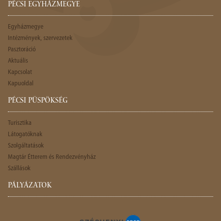
PÉCSI EGYHÁZMEGYE
Egyházmegye
Intézmények, szervezetek
Pasztoráció
Aktuális
Kapcsolat
Kapuoldal
PÉCSI PÜSPÖKSÉG
Turisztika
Látogatóknak
Szolgáltatások
Magtár Étterem és Rendezvényház
Szállások
PÁLYÁZATOK