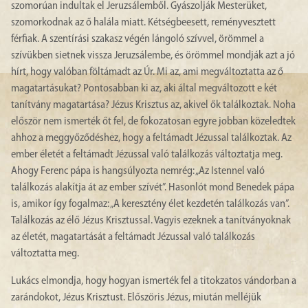
szomorúan indultak el Jeruzsálemből. Gyászolják Mesterüket,
szomorkodnak az ő halála miatt. Kétségbeesett, reményvesztett
férfiak. A szentírási szakasz végén lángoló szívvel, örömmel a
szívükben sietnek vissza Jeruzsálembe, és örömmel mondják azt a jó
hírt, hogy valóban föltámadt az Úr. Mi az, ami megváltoztatta az ő
magatartásukat? Pontosabban ki az, aki által megváltozott e két
tanítvány magatartása? Jézus Krisztus az, akivel ők találkoztak. Noha
először nem ismerték őt fel, de fokozatosan egyre jobban közeledtek
ahhoz a meggyőződéshez, hogy a feltámadt Jézussal találkoztak. Az
ember életét a feltámadt Jézussal való találkozás változtatja meg.
Ahogy Ferenc pápa is hangsúlyozta nemrég: „Az Istennel való
találkozás alakítja át az ember szívét”. Hasonlót mond Benedek pápa
is, amikor így fogalmaz: „A keresztény élet kezdetén találkozás van”.
Találkozás az élő Jézus Krisztussal. Vagyis ezeknek a tanítványoknak
az életét, magatartását a feltámadt Jézussal való találkozás
változtatta meg.
Lukács elmondja, hogy hogyan ismerték fel a titokzatos vándorban a
zarándokot, Jézus Krisztust. Előszöris Jézus, miután melléjük