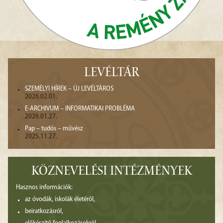
LEVÉLTÁR
SZEMÉLYI HÍREK – ÚJ LEVÉLTÁROS
2026.02.01.
E-ARCHIVUM – INFORMATIKAI PROBLÉMA
2026.01.27.
Pap – tudós – művész
2025.11.27.
KÖZNEVELÉSI INTÉZMÉNYEK
Hasznos információk:
az óvodák, iskolák életéről,
beiratkozásról,