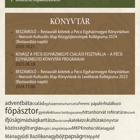
előkészítő foglalkozásokról
KÖNYVTÁR
BESZÁMOLÓ – Restaurált kötetek a Pécsi Egyházmegyei Könyvtárban
– Nemzeti Kulturális Alap Közgyűjtemények Kollégiuma 2024
(Restaurálási napló)
2025.10.21.
KOVÁSZ A PÉCSI EGYHÁZMEGYE CSALÁDI FESZTIVÁLJA – A PÉCSI
EGYHÁZMEGYEI KÖNYVTÁR PROGRAMJAI
2025.08.18.
BESZÁMOLÓ – Restaurált kötetek a Pécsi Egyházmegyei Könyvtárban
– Nemzeti Kulturális Alap Könyvtárak és Levéltárak Kollégiuma 2023
(Restaurálási napló)
2024.11.06.
advent
báta
család
Ferenc pápa
férfitalálkozó
egyházzene
eucharisztia
főpásztor
hittan
horvát referatúra
gyerekek
havas boldogasszony
húsvét
ifjúság
imádság
karitász
kultúra
katekézis
könyvtár
karácsony
liturgia
közösség
MKPK
mohács
Máriagyűd
Magtár Látogatóközpont
papság
nagyböjt
Máriagyűdi Bazilika
pphf
PEM