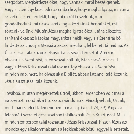
szegődött, Megkérdezte őket, hogy vannak, miről beszélgetnek.
Vagyis Isten úgy közeledik az emberhez, hogy meghallgatja, mi van a
szívében. Istent érdekli, hogy mi miről beszélünk, min
gondolkodunk, mik azok, amik foglalkoztatnak bennünket, mi
történik velünk. Miután Jézus meghallgatta őket, utána elkezdte
tanítani őket: az Írásokat magyarázta nekik. Vagyis a Szentírásból
hirdette azt, hogy a Messiásnak, aki meghalt, fel kellett támadnia. Az
Úr Jézussal találkozunk elsősorban szaván keresztül. Amikor
olvassuk a Szentírást, Isten szavát halljuk, Isten szavát olvassuk,
vagyis Jézus Krisztussal találkozunk. Így olvassuk a Szentírást
minden nap, mert, ha olvassuk a Bibliát, abban Istennel találkozunk,
Jézus Krisztussal találkozunk.
Továbbá, miután megérkeztek úticéljukhoz, lemenőben volt már a
nap, és azt mondták a titokzatos vándornak: Maradj velünk, Urunk,
mert már esteledik, lemenőben már a nap (vö: Lk 24, 29). Vagyis a
felebaráti szeretet gesztusaiban találkoznak Jézus Krisztussal. Mi is
minden emberben találkozhatunk Jézus Krisztussal, hiszen Jézus azt
mondta egy alkalommal: amit a legkisebbek közül eggyel is tettetek,