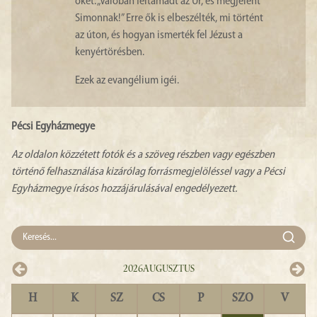
őket: „Valóban feltámadt az Úr, és megjelent
Simonnak!” Erre ők is elbeszélték, mi történt
az úton, és hogyan ismerték fel Jézust a
kenyértörésben.
Ezek az evangélium igéi.
Pécsi Egyházmegye
Az oldalon közzétett fotók és a szöveg részben vagy egészben
történő felhasználása kizárólag forrásmegjelöléssel vagy a Pécsi
Egyházmegye írásos hozzájárulásával engedélyezett.
2026
Augusztus
H
K
SZ
CS
P
SZO
V