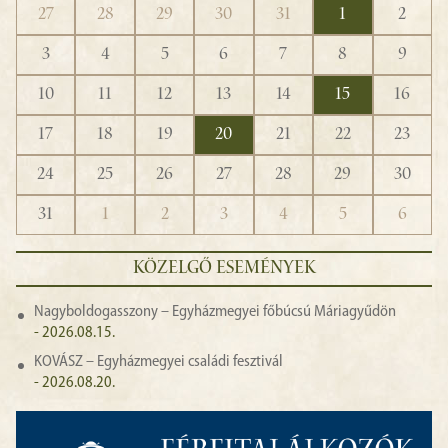
27
28
29
30
31
1
2
3
4
5
6
7
8
9
10
11
12
13
14
15
16
17
18
19
20
21
22
23
24
25
26
27
28
29
30
31
1
2
3
4
5
6
KÖZELGŐ ESEMÉNYEK
Nagyboldogasszony – Egyházmegyei főbúcsú Máriagyűdön
- 2026.08.15.
KOVÁSZ – Egyházmegyei családi fesztivál
- 2026.08.20.