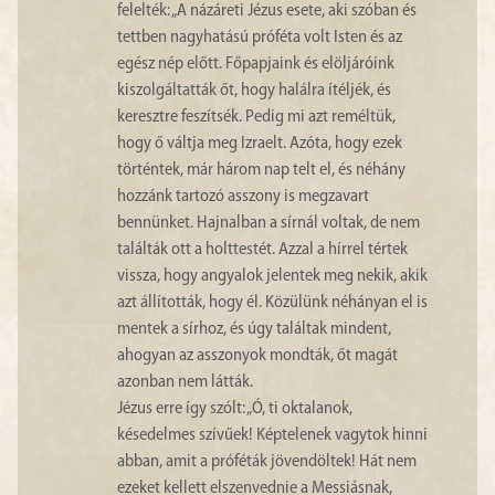
felelték: „A názáreti Jézus esete, aki szóban és
tettben nagyhatású próféta volt Isten és az
egész nép előtt. Főpapjaink és elöljáróink
kiszolgáltatták őt, hogy halálra ítéljék, és
keresztre feszítsék. Pedig mi azt reméltük,
hogy ő váltja meg Izraelt. Azóta, hogy ezek
történtek, már három nap telt el, és néhány
hozzánk tartozó asszony is megzavart
bennünket. Hajnalban a sírnál voltak, de nem
találták ott a holttestét. Azzal a hírrel tértek
vissza, hogy angyalok jelentek meg nekik, akik
azt állították, hogy él. Közülünk néhányan el is
mentek a sírhoz, és úgy találtak mindent,
ahogyan az asszonyok mondták, őt magát
azonban nem látták.
Jézus erre így szólt: „Ó, ti oktalanok,
késedelmes szívűek! Képtelenek vagytok hinni
abban, amit a próféták jövendöltek! Hát nem
ezeket kellett elszenvednie a Messiásnak,