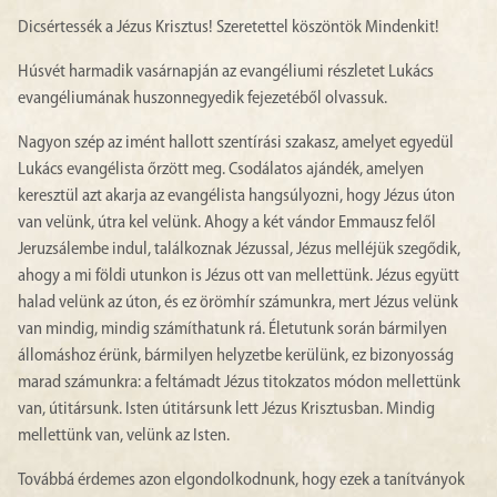
Dicsértessék a Jézus Krisztus! Szeretettel köszöntök Mindenkit!
Húsvét harmadik vasárnapján az evangéliumi részletet Lukács
evangéliumának huszonnegyedik fejezetéből olvassuk.
Nagyon szép az imént hallott szentírási szakasz, amelyet egyedül
Lukács evangélista őrzött meg. Csodálatos ajándék, amelyen
keresztül azt akarja az evangélista hangsúlyozni, hogy Jézus úton
van velünk, útra kel velünk. Ahogy a két vándor Emmausz felől
Jeruzsálembe indul, találkoznak Jézussal, Jézus melléjük szegődik,
ahogy a mi földi utunkon is Jézus ott van mellettünk. Jézus együtt
halad velünk az úton, és ez örömhír számunkra, mert Jézus velünk
van mindig, mindig számíthatunk rá. Életutunk során bármilyen
állomáshoz érünk, bármilyen helyzetbe kerülünk, ez bizonyosság
marad számunkra: a feltámadt Jézus titokzatos módon mellettünk
van, útitársunk. Isten útitársunk lett Jézus Krisztusban. Mindig
mellettünk van, velünk az Isten.
Továbbá érdemes azon elgondolkodnunk, hogy ezek a tanítványok