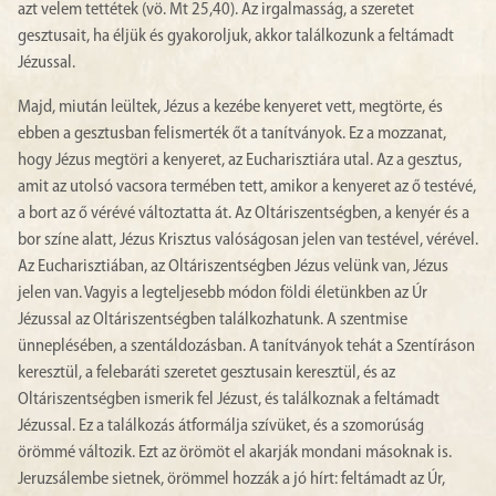
azt velem tettétek (vö. Mt 25,40). Az irgalmasság, a szeretet
gesztusait, ha éljük és gyakoroljuk, akkor találkozunk a feltámadt
Jézussal.
Majd, miután leültek, Jézus a kezébe kenyeret vett, megtörte, és
ebben a gesztusban felismerték őt a tanítványok. Ez a mozzanat,
hogy Jézus megtöri a kenyeret, az Eucharisztiára utal. Az a gesztus,
amit az utolsó vacsora termében tett, amikor a kenyeret az ő testévé,
a bort az ő vérévé változtatta át. Az Oltáriszentségben, a kenyér és a
bor színe alatt, Jézus Krisztus valóságosan jelen van testével, vérével.
Az Eucharisztiában, az Oltáriszentségben Jézus velünk van, Jézus
jelen van. Vagyis a legteljesebb módon földi életünkben az Úr
Jézussal az Oltáriszentségben találkozhatunk. A szentmise
ünneplésében, a szentáldozásban. A tanítványok tehát a Szentíráson
keresztül, a felebaráti szeretet gesztusain keresztül, és az
Oltáriszentségben ismerik fel Jézust, és találkoznak a feltámadt
Jézussal. Ez a találkozás átformálja szívüket, és a szomorúság
örömmé változik. Ezt az örömöt el akarják mondani másoknak is.
Jeruzsálembe sietnek, örömmel hozzák a jó hírt: feltámadt az Úr,