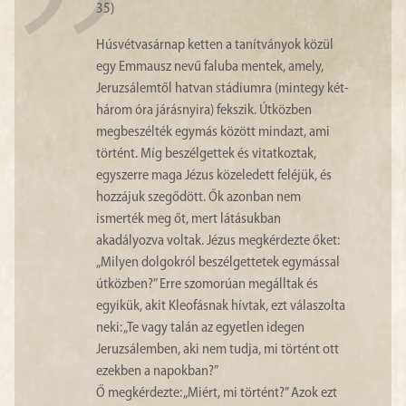
35)
Húsvétvasárnap ketten a tanítványok közül
egy Emmausz nevű faluba mentek, amely,
Jeruzsálemtől hatvan stádiumra (mintegy két-
három óra járásnyira) fekszik. Útközben
megbeszélték egymás között mindazt, ami
történt. Míg beszélgettek és vitatkoztak,
egyszerre maga Jézus közeledett feléjük, és
hozzájuk szegődött. Ők azonban nem
ismerték meg őt, mert látásukban
akadályozva voltak. Jézus megkérdezte őket:
„Milyen dolgokról beszélgettetek egymással
útközben?” Erre szomorúan megálltak és
egyikük, akit Kleofásnak hívtak, ezt válaszolta
neki: „Te vagy talán az egyetlen idegen
Jeruzsálemben, aki nem tudja, mi történt ott
ezekben a napokban?”
Ő megkérdezte: „Miért, mi történt?” Azok ezt