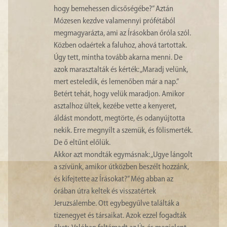
hogy bemehessen dicsőségébe?” Aztán
Mózesen kezdve valamennyi prófétából
megmagyarázta, ami az Írásokban őróla szól.
Közben odaértek a faluhoz, ahová tartottak.
Úgy tett, mintha tovább akarna menni. De
azok marasztalták és kérték: „Maradj velünk,
mert esteledik, és lemenőben már a nap.”
Betért tehát, hogy velük maradjon. Amikor
asztalhoz ültek, kezébe vette a kenyeret,
áldást mondott, megtörte, és odanyújtotta
nekik. Erre megnyílt a szemük, és fölismerték.
De ő eltűnt előlük.
Akkor azt mondták egymásnak: „Ugye lángolt
a szívünk, amikor útközben beszélt hozzánk,
és kifejtette az Írásokat?” Még abban az
órában útra keltek és visszatértek
Jeruzsálembe. Ott egybegyűlve találták a
tizenegyet és társaikat. Azok ezzel fogadták