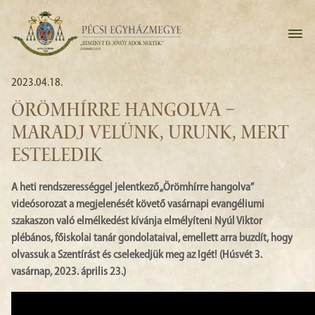
2023.04.18.
ÖRÖMHÍRRE HANGOLVA –
MARADJ VELÜNK, URUNK, MERT
ESTELEDIK
A heti rendszerességgel jelentkező „Örömhírre hangolva”
videósorozat a megjelenését követő vasárnapi evangéliumi
szakaszon való elmélkedést kívánja elmélyíteni Nyúl Viktor
plébános, főiskolai tanár gondolataival, emellett arra buzdít, hogy
olvassuk a Szentírást és cselekedjük meg az Igét! (Húsvét 3.
vasárnap, 2023. április 23.)