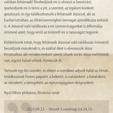
valóban feltámadt! Törekedjünk mi is olvasni a Szentírást,
iparkodjunk mi is tenni a jót, a szeretet, az irgalom konkrét
gesztusait, és így találkozhatunk a feltámadt Jézussal, aki az
Eucharisztiában, az Oltáriszentségben önmagát ajándékozza nekünk
is. A Jézussal való találkozás a mi szomorúságunkat is átformálja
örömmé azért, hogy erről az örömről mi is tanúságot tegyünk.
Küldetésünk tehát, hogy feltámadt Jézussal való találkozás öröméről
beszéljünk másoknak is, és ezáltal őket is elvezessük Jézus
Krisztushoz, aki minden embert szeret. Utunk során Jézus mellettünk
van, együtt halad velünk. Kövessük őt.
Tartsunk egy kis csendet, és ebben a csendben adjunk hálát az Úrnak.
Imádkozzunk Ferenc pápáért, a békéért, a családokért, a fiatalokért,
az idősekért, a betegekért, az egészségügyben dolgozókért.
Nyúl Viktor plébános, főiskolai tanár
2023.04.23. – Húsvét 3.vasárnap (Lk 24,13-