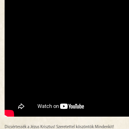
Dicsértessék a Jézus Krisztus! Szeretettel köszöntök Mindenkit!