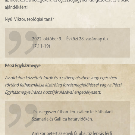
az idősekért, a betegekért, az egészségügyben dolgozókért és a béke
ajándékáért!
Nyúl Viktor, teológiai tanár
2022. október 9. – Évközi 28. vasárnap (Lk
17,11-19)
Pécsi Egyházmegye
Az oldalon közzétett fotók és a szöveg részben vagy egészben
történő felhasználása kizárólag forrásmegjelöléssel vagy a Pécsi
Egyházmegye írásos hozzájárulásával engedélyezett.
Jézus egyszer útban Jeruzsálem felé áthaladt
Szamaria és Galilea határvidékén.
Amikor betért az egyik faluba, tíz leprás férfi