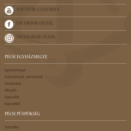
YOUTUBE-CSATORNA
FACEBOOK-OLDAL
INSTAGRAM-OLDAL
PÉCSI EGYHÁZMEGYE
Egyházmegye
Intézmények, szervezetek
Pasztoráció
Aktuális
Kapcsolat
Kapuoldal
PÉCSI PÜSPÖKSÉG
Turisztika