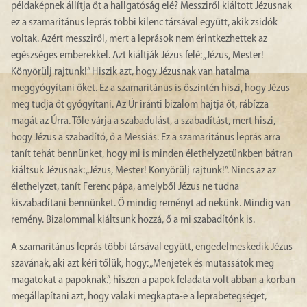
példaképnek állítja őt a hallgatóság elé? Messziről kiáltott Jézusnak
ez a szamaritánus leprás többi kilenc társával együtt, akik zsidók
voltak. Azért messziről, mert a leprások nem érintkezhettek az
egészséges emberekkel. Azt kiáltják Jézus felé: „Jézus, Mester!
Könyörülj rajtunk!” Hiszik azt, hogy Jézusnak van hatalma
meggyógyítani őket. Ez a szamaritánus is őszintén hiszi, hogy Jézus
meg tudja őt gyógyítani. Az Úr iránti bizalom hajtja őt, rábízza
magát az Úrra. Tőle várja a szabadulást, a szabadítást, mert hiszi,
hogy Jézus a szabadító, ő a Messiás. Ez a szamaritánus leprás arra
tanít tehát bennünket, hogy mi is minden élethelyzetünkben bátran
kiáltsuk Jézusnak: „Jézus, Mester! Könyörülj rajtunk!”. Nincs az az
élethelyzet, tanít Ferenc pápa, amelyből Jézus ne tudna
kiszabadítani bennünket. Ő mindig reményt ad nekünk. Mindig van
remény. Bizalommal kiáltsunk hozzá, ő a mi szabadítónk is.
A szamaritánus leprás többi társával együtt, engedelmeskedik Jézus
szavának, aki azt kéri tőlük, hogy: „Menjetek és mutassátok meg
magatokat a papoknak.”, hiszen a papok feladata volt abban a korban
megállapítani azt, hogy valaki megkapta-e a leprabetegséget,