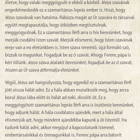
illetve, hogy valaki meggyógyult-e ebből a kórból. Jézus szavának
engedelmeskedik ez a szamaritánus leprás ember is. Hiszi, hogy
Jézus szavának van hatalma. Rábízza magát az Úr szavára és társaival
együtt megtapasztalja, hogy útközben megtisztulnak,
meggyógyulnak. Ez a szamaritánus férfi arra is hív bennünket, hogy
merjük csodálni Isten szavát. Merjük elismerni, hogy Isten szavának
ereje van a mi életünkben is. Isten szava teremtő, újjá formáló szó,
bízzuk rá magunkat. Fogadjuk be az ő szavát. Ahogy Ferenc pápa is
kéri tőlünk:
Jézus szava átalakít bennünket, fogadjuk be az ő szavát,
hiszen az Úr szava átformálja életünket.
Végül, Jézus azt hangsúlyozza, hogy egyedül ez a szamaritánus férfi
jött vissza hálát adni. Ez a hála abban mutatkozik meg, hogy arcra
borul Jézus lába előtt és hálát ad neki, dicsőíti őt. Ez a
meggyógyított szamaritánus leprás férfi arra is ösztönöz bennünket,
hogy adjunk hálát. A hála csodálatos ajándék, mert a hála által
elismerjük azt, hogy mindent ajándékba kapunk a Jó Istentől. Ha
tudunk hálát adni, akkor megújul a kapcsolatunk Istennel,
embertársainkkal és önmagunkkal is. Ferenc pápa arra bátorít