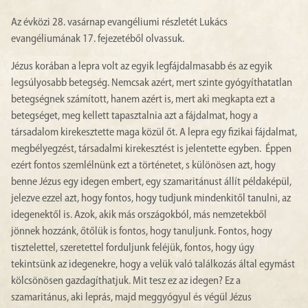
Az évközi 28. vasárnap evangéliumi részletét Lukács
evangéliumának 17. fejezetéből olvassuk.
Jézus korában a lepra volt az egyik legfájdalmasabb és az egyik
legsúlyosabb betegség. Nemcsak azért, mert szinte gyógyíthatatlan
betegségnek számított, hanem azért is, mert aki megkapta ezt a
betegséget, meg kellett tapasztalnia azt a fájdalmat, hogy a
társadalom kirekesztette maga közül őt. A lepra egy fizikai fájdalmat,
megbélyegzést, társadalmi kirekesztést is jelentette egyben. Éppen
ezért fontos szemlélnünk ezt a történetet, s különösen azt, hogy
benne Jézus egy idegen embert, egy szamaritánust állít példaképül,
jelezve ezzel azt, hogy fontos, hogy tudjunk mindenkitől tanulni, az
idegenektől is. Azok, akik más országokból, más nemzetekből
jönnek hozzánk, őtőlük is fontos, hogy tanuljunk. Fontos, hogy
tisztelettel, szeretettel forduljunk feléjük, fontos, hogy úgy
tekintsünk az idegenekre, hogy a velük való találkozás által egymást
kölcsönösen gazdagíthatjuk. Mit tesz ez az idegen? Ez a
szamaritánus, aki leprás, majd meggyógyul és végül Jézus