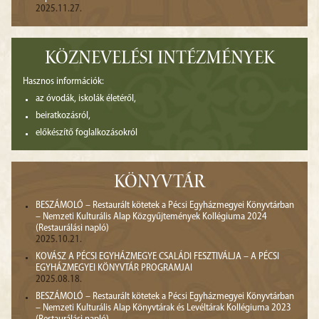
2025.11.27.
KÖZNEVELÉSI INTÉZMÉNYEK
Hasznos információk:
az óvodák, iskolák életéről,
beiratkozásról,
előkészítő foglalkozásokról
KÖNYVTÁR
BESZÁMOLÓ – Restaurált kötetek a Pécsi Egyházmegyei Könyvtárban
– Nemzeti Kulturális Alap Közgyűjtemények Kollégiuma 2024
(Restaurálási napló)
2025.10.21.
KOVÁSZ A PÉCSI EGYHÁZMEGYE CSALÁDI FESZTIVÁLJA – A PÉCSI
EGYHÁZMEGYEI KÖNYVTÁR PROGRAMJAI
2025.08.18.
BESZÁMOLÓ – Restaurált kötetek a Pécsi Egyházmegyei Könyvtárban
– Nemzeti Kulturális Alap Könyvtárak és Levéltárak Kollégiuma 2023