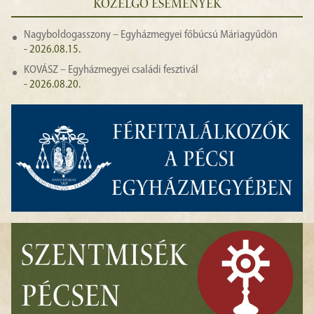
KÖZELGŐ ESEMÉNYEK
Nagyboldogasszony – Egyházmegyei főbúcsú Máriagyűdön
- 2026.08.15.
KOVÁSZ – Egyházmegyei családi fesztivál
- 2026.08.20.