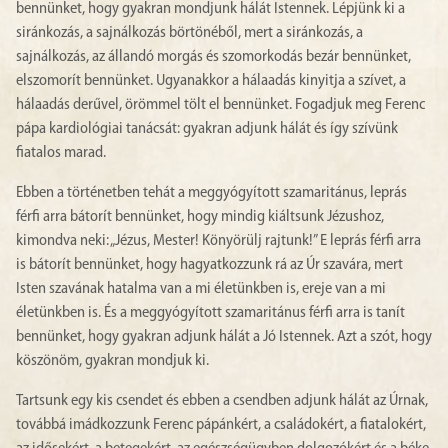
bennünket, hogy gyakran mondjunk hálát Istennek. Lépjünk ki a
siránkozás, a sajnálkozás börtönéből, mert a siránkozás, a
sajnálkozás, az állandó morgás és szomorkodás bezár bennünket,
elszomorít bennünket. Ugyanakkor a hálaadás kinyitja a szívet, a
hálaadás derűvel, örömmel tölt el bennünket. Fogadjuk meg Ferenc
pápa kardiológiai tanácsát: gyakran adjunk hálát és így szívünk
fiatalos marad.
Ebben a történetben tehát a meggyógyított szamaritánus, leprás
férfi arra bátorít bennünket, hogy mindig kiáltsunk Jézushoz,
kimondva neki: „Jézus, Mester! Könyörülj rajtunk!” E leprás férfi arra
is bátorít bennünket, hogy hagyatkozzunk rá az Úr szavára, mert
Isten szavának hatalma van a mi életünkben is, ereje van a mi
életünkben is. És a meggyógyított szamaritánus férfi arra is tanít
bennünket, hogy gyakran adjunk hálát a Jó Istennek. Azt a szót, hogy
köszönöm, gyakran mondjuk ki.
Tartsunk egy kis csendet és ebben a csendben adjunk hálát az Úrnak,
továbbá imádkozzunk Ferenc pápánkért, a családokért, a fiatalokért,