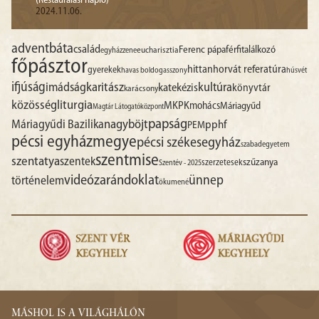
(Restaurálási napló)
2024.11.06.
advent
báta
család
Ferenc pápa
férfitalálkozó
egyházzene
eucharisztia
főpásztor
hittan
horvát referatúra
gyerekek
havas boldogasszony
húsvét
ifjúság
imádság
karitász
kultúra
katekézis
könyvtár
karácsony
liturgia
közösség
MKPK
mohács
Máriagyűd
Magtár Látogatóközpont
papság
nagyböjt
Máriagyűdi Bazilika
pphf
PEM
pécsi egyházmegye
pécsi székesegyház
szabadegyetem
szentmise
szentatya
szentek
szűzanya
szerzetesek
Szentév - 2025
videó
zarándoklat
ünnep
történelem
ökumené
MÁSHOL IS A VILÁGHÁLÓN