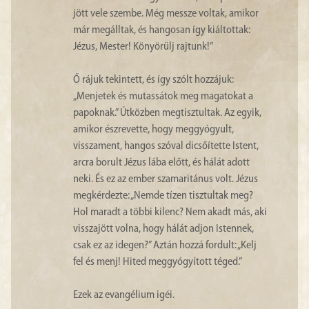
jött vele szembe. Még messze voltak, amikor
már megálltak, és hangosan így kiáltottak:
Jézus, Mester! Könyörülj rajtunk!”
Ő rájuk tekintett, és így szólt hozzájuk:
„Menjetek és mutassátok meg magatokat a
papoknak.” Útközben megtisztultak. Az egyik,
amikor észrevette, hogy meggyógyult,
visszament, hangos szóval dicsőítette Istent,
arcra borult Jézus lába előtt, és hálát adott
neki. És ez az ember szamaritánus volt. Jézus
megkérdezte: „Nemde tízen tisztultak meg?
Hol maradt a többi kilenc? Nem akadt más, aki
visszajött volna, hogy hálát adjon Istennek,
csak ez az idegen?” Aztán hozzá fordult: „Kelj
fel és menj! Hited meggyógyított téged.”
Ezek az evangélium igéi.