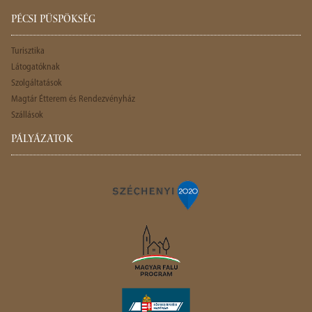
PÉCSI PÜSPÖKSÉG
Turisztika
Látogatóknak
Szolgáltatások
Magtár Étterem és Rendezvényház
Szállások
PÁLYÁZATOK