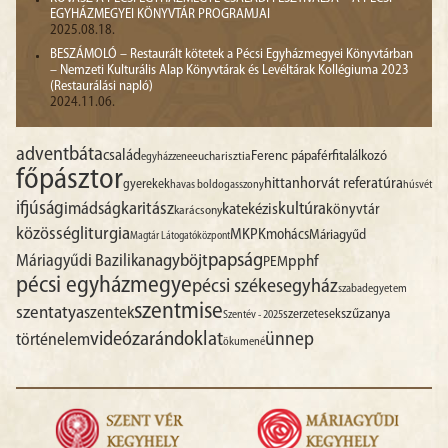
EGYHÁZMEGYEI KÖNYVTÁR PROGRAMJAI
2025.08.18.
BESZÁMOLÓ – Restaurált kötetek a Pécsi Egyházmegyei Könyvtárban
– Nemzeti Kulturális Alap Könyvtárak és Levéltárak Kollégiuma 2023
(Restaurálási napló)
2024.11.06.
advent
báta
család
Ferenc pápa
férfitalálkozó
egyházzene
eucharisztia
főpásztor
hittan
horvát referatúra
gyerekek
havas boldogasszony
húsvét
ifjúság
imádság
karitász
kultúra
katekézis
könyvtár
karácsony
liturgia
közösség
MKPK
mohács
Máriagyűd
Magtár Látogatóközpont
papság
nagyböjt
Máriagyűdi Bazilika
pphf
PEM
pécsi egyházmegye
pécsi székesegyház
szabadegyetem
szentmise
szentatya
szentek
szűzanya
szerzetesek
Szentév - 2025
videó
zarándoklat
ünnep
történelem
ökumené