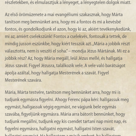
részletekben, és elmulasztjuk a lényeget, a lényegtelen dolgok miatt.
Az első örömüzenete a mai evangéliumi szakasznak, hogy Márta
tanítson meg bennünket arra, hogy mi a fontos és mi a kevésbé
fontos, és gondolkodjunk el azon, hogy ki az, akiért tevékenykedünk,
mi az, amiért cselekszünk! Fontos a cselekvés, fontosak a tettek, de
mindig jusson eszünkbe, hogy kiért tesszük azt. „Mária a jobbik részt
választotta, nem is veszíti el soha.” – mondja Jézus Mártának. Mi ez a
jobbik rész? Az, hogy Mária megáll, leül Jézus mellé, és hallgatja
Jézus szavát. Figyel Jézusra, találkozik vele. A vele való barátságot
ápolja azáltal, hogy hallgatja Mesterének a szavát. Figyel
Mesterének szavára.
Mária, Márta testvére, tanítson meg bennünket arra, hogy mi is
tudjunk egymásra figyelni. Ahogy Ferenc pápa kéri: hallgassuk meg
egymást, hallgassuk végig egymást, ne vágjunk bele egymás
szavába, figyeljünk egymásra. Mária arra bátorít bennünket, hogy
tudjunk megállni, tudjunk egy kis csendet tartani nap mint nap, és
figyelni egymásra, hallgatni egymást, hallgatni Isten szavát,