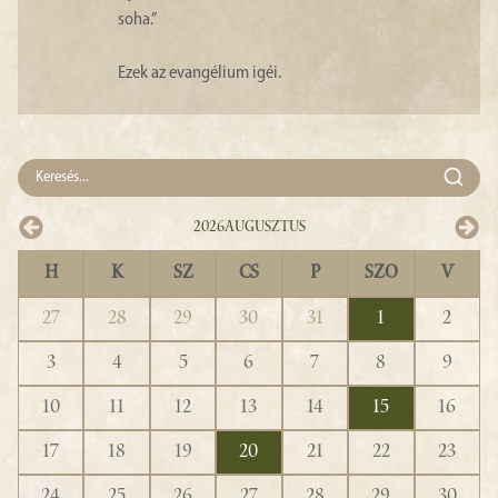
soha.”
Ezek az evangélium igéi.
2026
Augusztus
H
K
SZ
CS
P
SZO
V
27
28
29
30
31
1
2
3
4
5
6
7
8
9
10
11
12
13
14
15
16
17
18
19
20
21
22
23
24
25
26
27
28
29
30