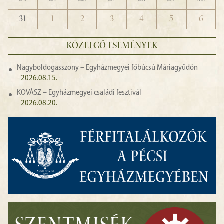
31
1
2
3
4
5
6
KÖZELGŐ ESEMÉNYEK
Nagyboldogasszony – Egyházmegyei főbúcsú Máriagyűdön
- 2026.08.15.
KOVÁSZ – Egyházmegyei családi fesztivál
- 2026.08.20.