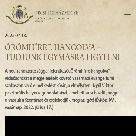
2022.07.13.
ÖRÖMHÍRRE HANGOLVA –
TUDJUNK EGYMÁSRA FIGYELNI
A heti rendszerességgel jelentkező „Örömhírre hangolva”
videósorozat a megjelenését követő vasárnapi evangéliumi
szakaszon való elmélkedést kívánja elmélyíteni Nyúl Viktor
pasztorális helynök gondolataival, emellett arra buzdít, hogy
olvassuk a Szentírást és cselekedjük meg az Igét! (Évközi XVI.
vasárnap, 2022. július 17.)