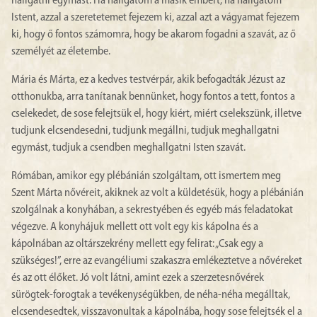
hallgatni egymást. Ha hallgatom a másik embert, ha hallgatom
Istent, azzal a szeretetemet fejezem ki, azzal azt a vágyamat fejezem
ki, hogy ő fontos számomra, hogy be akarom fogadni a szavát, az ő
személyét az életembe.
Mária és Márta, ez a kedves testvérpár, akik befogadták Jézust az
otthonukba, arra tanítanak bennünket, hogy fontos a tett, fontos a
cselekedet, de sose felejtsük el, hogy kiért, miért cselekszünk, illetve
tudjunk elcsendesedni, tudjunk megállni, tudjuk meghallgatni
egymást, tudjuk a csendben meghallgatni Isten szavát.
Rómában, amikor egy plébánián szolgáltam, ott ismertem meg
Szent Márta nővéreit, akiknek az volt a küldetésük, hogy a plébánián
szolgálnak a konyhában, a sekrestyében és egyéb más feladatokat
végezve. A konyhájuk mellett ott volt egy kis kápolna és a
kápolnában az oltárszekrény mellett egy felirat: „Csak egy a
szükséges!”, erre az evangéliumi szakaszra emlékeztetve a nővéreket
és az ott élőket. Jó volt látni, amint ezek a szerzetesnővérek
sürögtek-forogtak a tevékenységükben, de néha-néha megálltak,
elcsendesedtek, visszavonultak a kápolnába, hogy sose felejtsék el a