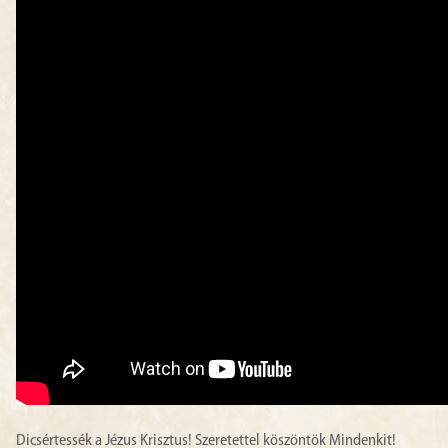
Dicsértessék a Jézus Krisztus! Szeretettel köszöntök Mindenkit!