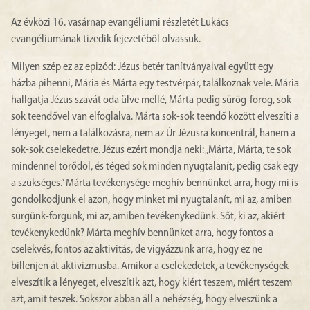
Az évközi 16. vasárnap evangéliumi részletét Lukács
evangéliumának tizedik fejezetéből olvassuk.
Milyen szép ez az epizód: Jézus betér tanítványaival együtt egy
házba pihenni, Mária és Márta egy testvérpár, találkoznak vele. Mária
hallgatja Jézus szavát oda ülve mellé, Márta pedig sürög-forog, sok-
sok teendővel van elfoglalva. Márta sok-sok teendő között elveszíti a
lényeget, nem a találkozásra, nem az Úr Jézusra koncentrál, hanem a
sok-sok cselekedetre. Jézus ezért mondja neki: „Márta, Márta, te sok
mindennel törődöl, és téged sok minden nyugtalanít, pedig csak egy
a szükséges.” Márta tevékenysége meghív bennünket arra, hogy mi is
gondolkodjunk el azon, hogy minket mi nyugtalanít, mi az, amiben
sürgünk-forgunk, mi az, amiben tevékenykedünk. Sőt, ki az, akiért
tevékenykedünk? Márta meghív bennünket arra, hogy fontos a
cselekvés, fontos az aktivitás, de vigyázzunk arra, hogy ez ne
billenjen át aktivizmusba. Amikor a cselekedetek, a tevékenységek
elveszítik a lényeget, elveszítik azt, hogy kiért teszem, miért teszem
azt, amit teszek. Sokszor abban áll a nehézség, hogy elveszünk a