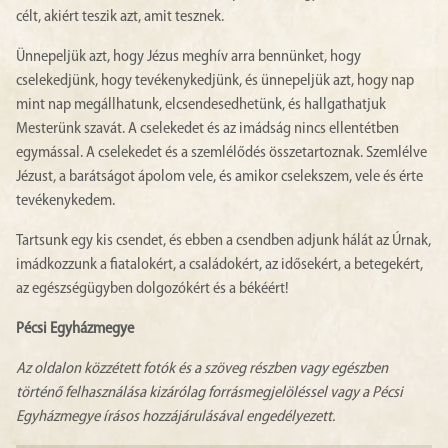
célt, akiért teszik azt, amit tesznek.
Ünnepeljük azt, hogy Jézus meghív arra bennünket, hogy
cselekedjünk, hogy tevékenykedjünk, és ünnepeljük azt, hogy nap
mint nap megállhatunk, elcsendesedhetünk, és hallgathatjuk
Mesterünk szavát. A cselekedet és az imádság nincs ellentétben
egymással. A cselekedet és a szemlélődés összetartoznak. Szemlélve
Jézust, a barátságot ápolom vele, és amikor cselekszem, vele és érte
tevékenykedem.
Tartsunk egy kis csendet, és ebben a csendben adjunk hálát az Úrnak,
imádkozzunk a fiatalokért, a családokért, az idősekért, a betegekért,
az egészségügyben dolgozókért és a békéért!
Pécsi Egyházmegye
Az oldalon közzétett fotók és a szöveg részben vagy egészben
történő felhasználása kizárólag forrásmegjelöléssel vagy a Pécsi
Egyházmegye írásos hozzájárulásával engedélyezett.