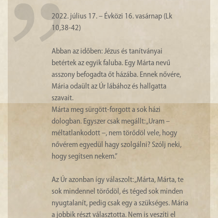
2022. július 17. – Évközi 16. vasárnap (Lk
10,38-42)
Abban az időben: Jézus és tanítványai
betértek az egyik faluba. Egy Márta nevű
asszony befogadta őt házába. Ennek nővére,
Mária odaült az Úr lábához és hallgatta
szavait.
Márta meg sürgött-forgott a sok házi
dologban. Egyszer csak megállt: „Uram –
méltatlankodott –, nem törődöl vele, hogy
nővérem egyedül hagy szolgálni? Szólj neki,
hogy segítsen nekem.”
Az Úr azonban így válaszolt: „Márta, Márta, te
sok mindennel törődöl, és téged sok minden
nyugtalanít, pedig csak egy a szükséges. Mária
a jobbik részt választotta. Nem is veszíti el