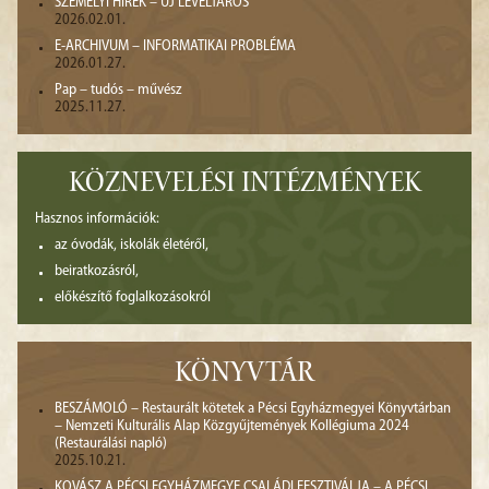
SZEMÉLYI HÍREK – ÚJ LEVÉLTÁROS
2026.02.01.
E-ARCHIVUM – INFORMATIKAI PROBLÉMA
2026.01.27.
Pap – tudós – művész
2025.11.27.
KÖZNEVELÉSI INTÉZMÉNYEK
Hasznos információk:
az óvodák, iskolák életéről,
beiratkozásról,
előkészítő foglalkozásokról
KÖNYVTÁR
BESZÁMOLÓ – Restaurált kötetek a Pécsi Egyházmegyei Könyvtárban
– Nemzeti Kulturális Alap Közgyűjtemények Kollégiuma 2024
(Restaurálási napló)
2025.10.21.
KOVÁSZ A PÉCSI EGYHÁZMEGYE CSALÁDI FESZTIVÁLJA – A PÉCSI