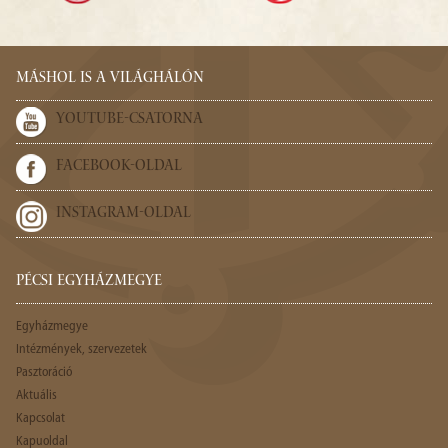
MÁSHOL IS A VILÁGHÁLÓN
YOUTUBE-CSATORNA
FACEBOOK-OLDAL
INSTAGRAM-OLDAL
PÉCSI EGYHÁZMEGYE
Egyházmegye
Intézmények, szervezetek
Pasztoráció
Aktuális
Kapcsolat
Kapuoldal