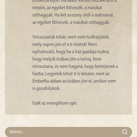
Emberfia eljön. Ha akkor ketten lesznek kint a
mezőn, az egyiket fölveszik, a másikat
otthagyják. Ha két asszony őröl a malmával,
az egyiket fölveszik, a másikat otthagyják.
Virrasszatok tehát, mert nem tudhatjátok,
mely napon jön el a ti Uratok! Mert
nyilvánvaló, hogy ha a ház gazdája tudná,
hogy melyik órában jön a tolvaj, fenn
virrasztana, és nem hagyná, hogy betörjenek a
házba. Legyetek tehát ti is készen, mert az
Emberfia abban az órában jön el, amikor nem
is gondoljátok.
Ezek az evangélium igéi.