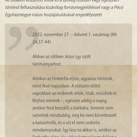
Az oldalon közzétett fotók és a szöveg részben vagy egészben
történő felhasználása kizárólag forrásmegjelöléssel vagy a Pécsi
Egyházmegye írásos hozzájárulásával engedélyezett.
2022. november 27. – Advent 1. vasárnap (Mt
24,37-44)
Abban az időben Jézus így szólt
tanítványaihoz:
Amikor az Emberfia eljön, ugyanaz történik,
mint Noé napjaiban. A vízözön előtti
napokban az emberek ettek, ittak, nősültek és
férjhez mentek –, egészen addig a napig,
amikor Noé beszállt a bárkába. Semmit sem
sejtettek mindaddig, míg be nem következett
a katasztrófa, és a víz el nem sodorta
mindannyiukat. Így lesz ez akkor is, amikor az