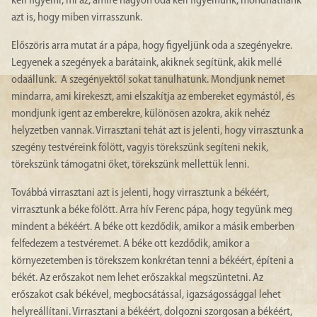
kell figyelni, mi az, amire nagyon oda kell figyelnünk, mondhatnánk
azt is, hogy miben virrasszunk.
Előszöris arra mutat ár a pápa, hogy figyeljünk oda a szegényekre.
Legyenek a szegények a barátaink, akiknek segítünk, akik mellé
odaállunk. A szegényektől sokat tanulhatunk. Mondjunk nemet
mindarra, ami kirekeszt, ami elszakítja az embereket egymástól, és
mondjunk igent az emberekre, különösen azokra, akik nehéz
helyzetben vannak. Virrasztani tehát azt is jelenti, hogy virrasztunk a
szegény testvéreink fölött, vagyis törekszünk segíteni nekik,
törekszünk támogatni őket, törekszünk mellettük lenni.
Továbbá virrasztani azt is jelenti, hogy virrasztunk a békéért,
virrasztunk a béke fölött. Arra hív Ferenc pápa, hogy tegyünk meg
mindent a békéért. A béke ott kezdődik, amikor a másik emberben
felfedezem a testvéremet. A béke ott kezdődik, amikor a
környezetemben is törekszem konkrétan tenni a békéért, építeni a
békét. Az erőszakot nem lehet erőszakkal megszüntetni. Az
erőszakot csak békével, megbocsátással, igazságossággal lehet
helyreállítani. Virrasztani a békéért, dolgozni szorgosan a békéért,