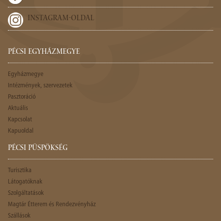
INSTAGRAM-OLDAL
PÉCSI EGYHÁZMEGYE
Egyházmegye
Intézmények, szervezetek
Pasztoráció
Aktuális
Kapcsolat
Kapuoldal
PÉCSI PÜSPÖKSÉG
Turisztika
Látogatóknak
Szolgáltatások
Magtár Étterem és Rendezvényház
Szállások