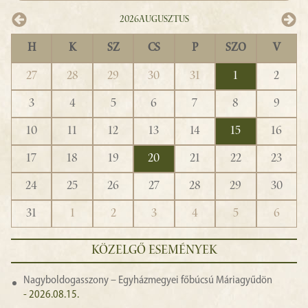
2026
Augusztus
H
K
SZ
CS
P
SZO
V
27
28
29
30
31
1
2
3
4
5
6
7
8
9
10
11
12
13
14
15
16
17
18
19
20
21
22
23
24
25
26
27
28
29
30
31
1
2
3
4
5
6
KÖZELGŐ ESEMÉNYEK
Nagyboldogasszony – Egyházmegyei főbúcsú Máriagyűdön
- 2026.08.15.