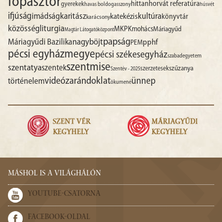
főpásztor
hittan
horvát referatúra
gyerekek
havas boldogasszony
húsvét
ifjúság
imádság
karitász
kultúra
katekézis
könyvtár
karácsony
liturgia
közösség
MKPK
mohács
Máriagyűd
Magtár Látogatóközpont
papság
nagyböjt
Máriagyűdi Bazilika
pphf
PEM
pécsi egyházmegye
pécsi székesegyház
szabadegyetem
szentmise
szentatya
szentek
szűzanya
szerzetesek
Szentév - 2025
videó
zarándoklat
ünnep
történelem
ökumené
MÁSHOL IS A VILÁGHÁLÓN
YOUTUBE-CSATORNA
FACEBOOK-OLDAL