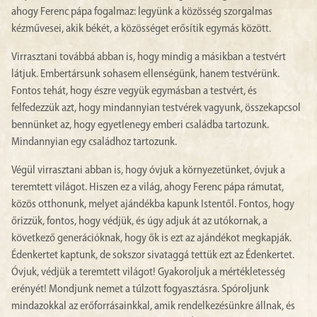
ahogy Ferenc pápa fogalmaz: legyünk a közösség szorgalmas
kézművesei, akik békét, a közösséget erősítik egymás között.
Virrasztani továbbá abban is, hogy mindig a másikban a testvért
látjuk. Embertársunk sohasem ellenségünk, hanem testvérünk.
Fontos tehát, hogy észre vegyük egymásban a testvért, és
felfedezzük azt, hogy mindannyian testvérek vagyunk, összekapcsol
bennünket az, hogy egyetlenegy emberi családba tartozunk.
Mindannyian egy családhoz tartozunk.
Végül virrasztani abban is, hogy óvjuk a környezetünket, óvjuk a
teremtett világot. Hiszen ez a világ, ahogy Ferenc pápa rámutat,
közös otthonunk, melyet ajándékba kapunk Istentől. Fontos, hogy
őrizzük, fontos, hogy védjük, és úgy adjuk át az utókornak, a
következő generációknak, hogy ők is ezt az ajándékot megkapják.
Édenkertet kaptunk, de sokszor sivataggá tettük ezt az Édenkertet.
Óvjuk, védjük a teremtett világot! Gyakoroljuk a mértékletesség
erényét! Mondjunk nemet a túlzott fogyasztásra. Spóroljunk
mindazokkal az erőforrásainkkal, amik rendelkezésünkre állnak, és