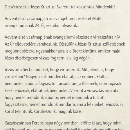
Dicsértessék a Jézus Krisztus! Szeretettel köszöntök Mindenkit!
Advent első vasárnapján az evangéliumi részletet Máté
evangéliumának 24. fejezetéből olvassuk.
Advent első vasárnapjának evangéliumi részlete a virrasztásra hív.
Az Úr eljövetelére várakozunk. Készülünk Jézus Krisztus születésének
megünneplésére, ugyanakkor arra is előre tekintünk, amikor majd
Jézus dicsőségesen vissza fog térni a világ végén.
Jézus arra hív bennünket, hogy virrasszunk. Mit jelent az, hogy
virrasztani? Nagyon sok minden elaltatja az embert. Elaltat
bennünket a bűn a fogyasztói társadalom, a félelmek, szorongások.
Ezek lehúznak, elaltatnak bennünket. Viszont a virrasztás arra utal,
hogy nemet mondunk a bűnre, nemet mondunk a túlzott
fogyasztásra, nemet mondunk mindarra, ami a lelkünket lehúzza. És
körül tekintünk, körülnézünk, magunk köré.
Kazahsztánban Ferenc pápa négy pontban jelölte ki azt, hogy mire