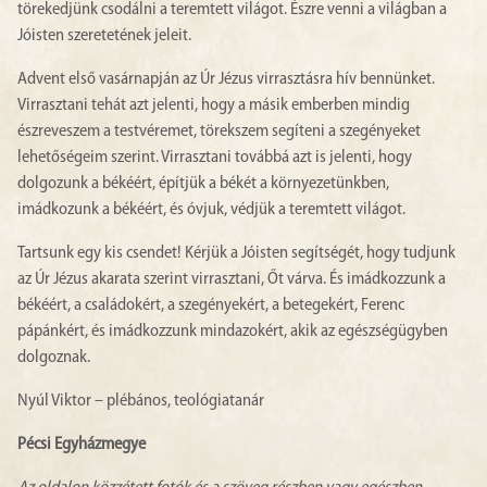
törekedjünk csodálni a teremtett világot. Észre venni a világban a
Jóisten szeretetének jeleit.
Advent első vasárnapján az Úr Jézus virrasztásra hív bennünket.
Virrasztani tehát azt jelenti, hogy a másik emberben mindig
észreveszem a testvéremet, törekszem segíteni a szegényeket
lehetőségeim szerint. Virrasztani továbbá azt is jelenti, hogy
dolgozunk a békéért, építjük a békét a környezetünkben,
imádkozunk a békéért, és óvjuk, védjük a teremtett világot.
Tartsunk egy kis csendet! Kérjük a Jóisten segítségét, hogy tudjunk
az Úr Jézus akarata szerint virrasztani, Őt várva. És imádkozzunk a
békéért, a családokért, a szegényekért, a betegekért, Ferenc
pápánkért, és imádkozzunk mindazokért, akik az egészségügyben
dolgoznak.
Nyúl Viktor – plébános, teológiatanár
Pécsi Egyházmegye