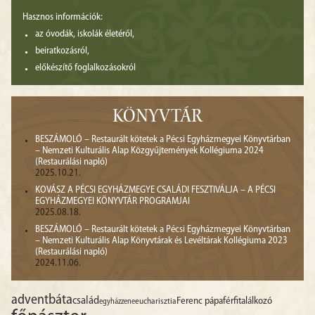
Hasznos információk:
az óvodák, iskolák életéről,
beiratkozásról,
előkészítő foglalkozásokról
KÖNYVTÁR
BESZÁMOLÓ – Restaurált kötetek a Pécsi Egyházmegyei Könyvtárban
– Nemzeti Kulturális Alap Közgyűjtemények Kollégiuma 2024
(Restaurálási napló)
2025.10.21.
KOVÁSZ A PÉCSI EGYHÁZMEGYE CSALÁDI FESZTIVÁLJA – A PÉCSI
EGYHÁZMEGYEI KÖNYVTÁR PROGRAMJAI
2025.08.18.
BESZÁMOLÓ – Restaurált kötetek a Pécsi Egyházmegyei Könyvtárban
– Nemzeti Kulturális Alap Könyvtárak és Levéltárak Kollégiuma 2023
(Restaurálási napló)
2024.11.06.
advent
báta
család
Ferenc pápa
férfitalálkozó
egyházzene
eucharisztia