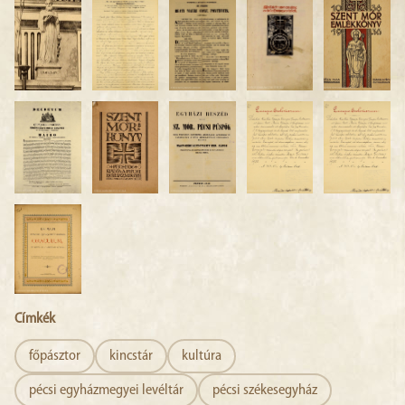
Címkék
főpásztor
kincstár
kultúra
pécsi egyházmegyei levéltár
pécsi székesegyház