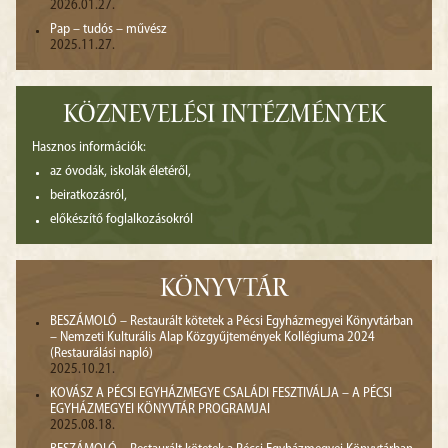
2026.01.27.
Pap – tudós – művész
2025.11.27.
KÖZNEVELÉSI INTÉZMÉNYEK
Hasznos információk:
az óvodák, iskolák életéről,
beiratkozásról,
előkészítő foglalkozásokról
KÖNYVTÁR
BESZÁMOLÓ – Restaurált kötetek a Pécsi Egyházmegyei Könyvtárban
– Nemzeti Kulturális Alap Közgyűjtemények Kollégiuma 2024
(Restaurálási napló)
2025.10.21.
KOVÁSZ A PÉCSI EGYHÁZMEGYE CSALÁDI FESZTIVÁLJA – A PÉCSI
EGYHÁZMEGYEI KÖNYVTÁR PROGRAMJAI
2025.08.18.