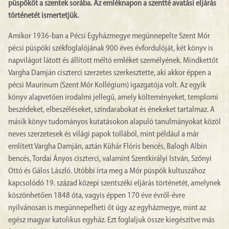
püspököt a szentek sorába. Az emléknapon a szentté avatási eljárás
történetét ismertetjük.
Amikor 1936-ban a Pécsi Egyházmegye megünnepelte Szent Mór
pécsi püspöki székfoglalójának 900 éves évfordulóját, két könyv is
napvilágot látott és állított méltó emléket személyének. Mindkettőt
Vargha Damján ciszterci szerzetes szerkesztette, aki akkor éppen a
pécsi Maurinum (Szent Mór Kollégium) igazgatója volt. Az egyik
könyv alapvetően irodalmi jellegű, amely költeményeket, templomi
beszédeket, elbeszéléseket, színdarabokat és énekeket tartalmaz. A
másik könyv tudományos kutatásokon alapuló tanulmányokat közöl
neves szerzetesek és világi papok tollából, mint például a már
említett Vargha Damján, aztán Kühár Flóris bencés, Balogh Albin
bencés, Tordai Ányos ciszterci, valamint Szentkirályi István, Szőnyi
Ottó és Gálos László. Utóbbi írta meg a Mór püspök kultuszához
kapcsolódó 19. század közepi szentszéki eljárás történetét, amelynek
köszönhetően 1848 óta, vagyis éppen 170 éve évről-évre
nyilvánosan is megünnepelheti őt úgy az egyházmegye, mint az
egész magyar katolikus egyház. Ezt foglaljuk össze kiegészítve más