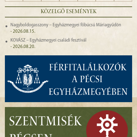
KÖZELGŐ ESEMÉNYEK
Nagyboldogasszony – Egyházmegyei főbúcsú Máriagyűdön
- 2026.08.15.
KOVÁSZ – Egyházmegyei családi fesztivál
- 2026.08.20.