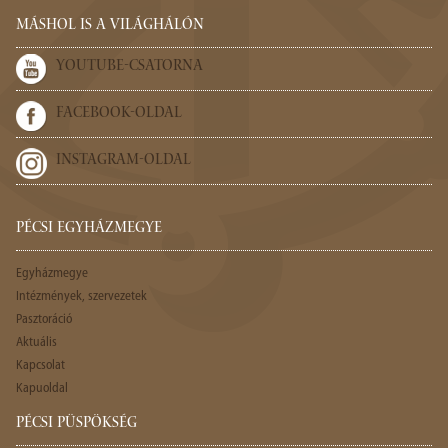
MÁSHOL IS A VILÁGHÁLÓN
YOUTUBE-CSATORNA
FACEBOOK-OLDAL
INSTAGRAM-OLDAL
PÉCSI EGYHÁZMEGYE
Egyházmegye
Intézmények, szervezetek
Pasztoráció
Aktuális
Kapcsolat
Kapuoldal
PÉCSI PÜSPÖKSÉG