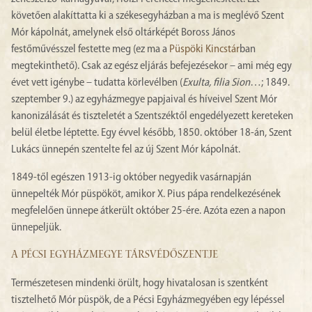
követően alakíttatta ki a székesegyházban a ma is meglévő Szent
Mór kápolnát, amelynek első oltárképét Boross János
festőművésszel festette meg (ez ma a
Püspöki Kincstár
ban
megtekinthető). Csak az egész eljárás befejezésekor – ami még egy
évet vett igénybe – tudatta körlevélben (
Exulta, filia Sion
…; 1849.
szeptember 9.) az egyházmegye papjaival és híveivel Szent Mór
kanonizálását és tiszteletét a Szentszéktől engedélyezett kereteken
belül életbe léptette. Egy évvel később, 1850. október 18-án, Szent
Lukács ünnepén szentelte fel az új Szent Mór kápolnát.
1849-től egészen 1913-ig október negyedik vasárnapján
ünnepelték Mór püspököt, amikor X. Pius pápa rendelkezésének
megfelelően ünnepe átkerült október 25-ére. Azóta ezen a napon
ünnepeljük.
A PÉCSI EGYHÁZMEGYE TÁRSVÉDŐSZENTJE
Természetesen mindenki örült, hogy hivatalosan is szentként
tisztelhető Mór püspök, de a Pécsi Egyházmegyében egy lépéssel