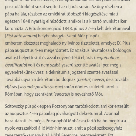
posztulátorként sokat segített az eljárás során. Az ügy részben a
pápa halála, részben az emlékirat többszöri kiegészítése miatt
egészen 1848 nyaráig elhúzódott, amikor is a kitartó munkát siker
koronázta. A Rítuskongregáció 1848. július 22-én kelt dekrétumával
(
Etsi ante annum
) helybenhagyta Szent Mór püspök
emberemlékezetet meghaladó nyilvános tiszteletét, amelyet IX. Pius
pápa augusztus 4-én megerősített. Ez az aktus hivatalosan boldoggá
avatást helyettesítő és azzal egyenértékű eljárás (
aequipollens
beatificatio
) volt és nem szabályszerű szentté avatási per, mégis
egyenértékűnek veszi a dekrétum a jogszerű szentté avatással.
Továbbá ugyan a dekrétum boldognak (
beatus
) nevezi, de a további
eljárás (
secunda positio causae
) során döntés született arról is
Rómában, hogy szentként (
sanctus
) is nevezhető Mór.
Scitovszky püspök éppen Pozsonyban tartózkodott, amikor értesült
az augusztus 4-én pápailag jóváhagyott dekrétumról. Azonnal
hazautazott, és még a Pozsonyból Mohácsra tartó hajón megírta a
nyolc versszakból álló Mór-himnuszt, amit a pécsi székesegyház
zeneszerző-karnagyával, Hölzl Ferenccel megzenésített. Ezt