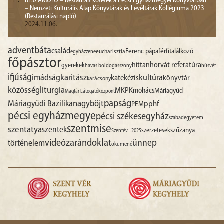
BESZÁMOLÓ – Restaurált kötetek a Pécsi Egyházmegyei Könyvtárban
– Nemzeti Kulturális Alap Könyvtárak és Levéltárak Kollégiuma 2023
(Restaurálási napló)
2024.11.06.
advent
báta
család
Ferenc pápa
férfitalálkozó
egyházzene
eucharisztia
főpásztor
hittan
horvát referatúra
gyerekek
havas boldogasszony
húsvét
ifjúság
imádság
karitász
kultúra
katekézis
könyvtár
karácsony
liturgia
közösség
MKPK
mohács
Máriagyűd
Magtár Látogatóközpont
papság
nagyböjt
Máriagyűdi Bazilika
pphf
PEM
pécsi egyházmegye
pécsi székesegyház
szabadegyetem
szentmise
szentatya
szentek
szűzanya
szerzetesek
Szentév - 2025
videó
zarándoklat
ünnep
történelem
ökumené