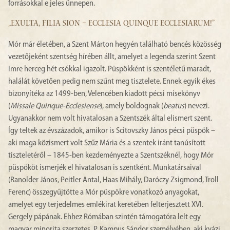
forrásokkal e jeles ünnepen.
„EXULTA, FILIA SION – ECCLESIA QUINQUE ECCLESIARUM!”
Mór már életében, a Szent Márton hegyén található bencés közösség
vezetőjeként szentség hírében állt, amelyet a legenda szerint Szent
Imre herceg hét csókkal igazolt. Püspökként is szentéletű maradt,
halálát követően pedig nem szűnt meg tisztelete. Ennek egyik ékes
bizonyítéka az 1499-ben, Velencében kiadott pécsi misekönyv
(
Missale Quinque-Ecclesiense
), amely boldognak (
beatus
) nevezi.
Ugyanakkor nem volt hivatalosan a Szentszék által elismert szent.
Így teltek az évszázadok, amikor is Scitovszky János pécsi püspök –
aki maga közismert volt Szűz Mária és a szentek iránt tanúsított
tiszteletéről – 1845-ben kezdeményezte a Szentszéknél, hogy Mór
püspököt ismerjék el hivatalosan is szentként. Munkatársaival
(Ranolder János, Peitler Antal, Haas Mihály, Daróczy Zsigmond, Troll
Ferenc) összegyűjtötte a Mór püspökre vonatkozó anyagokat,
amelyet egy terjedelmes emlékirat keretében felterjesztett XVI.
Gergely pápának. Ehhez Rómában szintén támogatóra lelt egy
magyar minorita szerzetes, P. Kampus Sándor személyében, aki kvázi