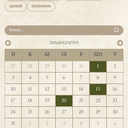
szentek
történelem
2026
Augusztus
H
K
SZ
CS
P
SZO
V
27
28
29
30
31
1
2
3
4
5
6
7
8
9
10
11
12
13
14
15
16
17
18
19
20
21
22
23
24
25
26
27
28
29
30
31
1
2
3
4
5
6