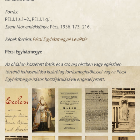
Forrás:
PEL.I.1.a.1–2., PEL.I.1.g.1.
Szent Mór emlékkönyv
. Pécs, 1936. 173–216.
Képek forrása:
Pécsi Egyházmegyei Levéltár
Pécsi Egyházmegye
Az oldalon közzétett fotók és a szöveg részben vagy egészben
történő felhasználása kizárólag forrásmegjelöléssel vagy a Pécsi
Egyházmegye írásos hozzájárulásával engedélyezett.