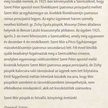
még tovább mentek, és 1925-ben kérvényezték a Szentszéknél, hogy
Szent Péter apostol mint fővédőszent (
patronus principalis
) mellett
Szent Mór az egyházmegye ún. kisebbik fővédőszentje (
patronus
minus principalis
) legyen. Az egész ügymenet három személy
nevéhez köthető: gr. Zichy Gyula püspök, Mosonyi Dénes általános
helynök és Bencze László kisasszonyfai plébános. Az ügyben 1925.
április 2-án ment felterjesztés a Szentszékhez, amely még ugyanezen
év december 4-én rendelkezett: Szent Mór a Pécsi Egyházmegye
másodvédőszentje (
patronus secundarius
) lett. Fél évvel később
újabb beadványt fogalmaztak meg a Szentszékhez címezve,
amelyben egyenrangú védőszentként Szent Péter apostol mellé
kívánták helyezni Szent Mórt (
patronus aeque principalis
), de Zichy
püspök Kalocsára való távozásával az ügynek nem lett folytatása.
Ettől függetlenül méltán lehetünk büszkék ma arra, hogy Mór
püspököt szentként és társvédőszentként ünnepelhetjük, nem
elfeledkezve mindazokról, akik ezt kieszközölték számunkra.
Szent Mór püspök és hitvalló, könyörögj érettünk!
Damásdi Zoltán