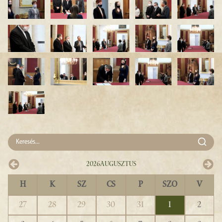
2026
Augusztus
H
K
SZ
CS
P
SZO
V
27
28
29
30
31
1
2