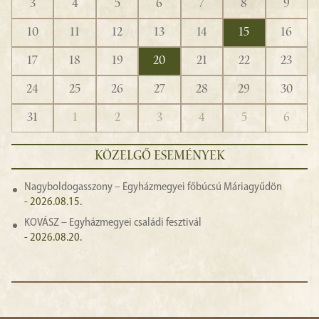
3
4
5
6
7
8
9
10
11
12
13
14
15
16
17
18
19
20
21
22
23
24
25
26
27
28
29
30
31
1
2
3
4
5
6
KÖZELGŐ ESEMÉNYEK
Nagyboldogasszony – Egyházmegyei főbúcsú Máriagyűdön
- 2026.08.15.
KOVÁSZ – Egyházmegyei családi fesztivál
- 2026.08.20.