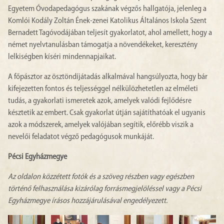
Egyetem Óvodapedagógus szakának végzős hallgatója, jelenleg a
Komlói Kodály Zoltán Ének-zenei Katolikus Általános Iskola Szent
Bernadett Tagóvodájában teljesít gyakorlatot, ahol amellett, hogy a
német nyelvtanulásban támogatja a növendékeket, keresztény
lelkiségben kíséri mindennapjaikat.
A főpásztor az ösztöndíjátadás alkalmával hangsúlyozta, hogy bár
kifejezetten fontos és teljességgel nélkülözhetetlen az elméleti
tudás, a gyakorlati ismeretek azok, amelyek valódi fejlődésre
késztetik az embert. Csak gyakorlat útján sajátíthatóak el ugyanis
azok a módszerek, amelyek valójában segítik, előrébb viszik a
nevelői feladatot végző pedagógusok munkáját.
Pécsi Egyházmegye
Az oldalon közzétett fotók és a szöveg részben vagy egészben
történő felhasználása kizárólag forrásmegjelöléssel vagy a Pécsi
Egyházmegye írásos hozzájárulásával engedélyezett.