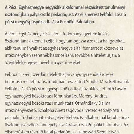
A Pécsi Egyházmegye negyedik alkalommal részesített tanulmányi
ösztöndíjban pályakezdő pedagógust. Az elismerést Felföldi László
pécsi megyéspüspök adta át a Püspöki Palotában.
A Pécsi Egyházmegye és a Pécsi Tudományegyetem közös
ösztöndíjának kiemelt célja, hogy támogassa azokat a hallgatókat,
akik tanulmányaikat az egyházmegye által fenntartott köznevelési
intézményben szeretnék hasznosítani, továbbá a hitélet útján, a
Szentlélek erejével nevelni a gyermekeket.
Február 17-én, szerdán délelőtt a járványügyi rendelkezések
betartása mellett az ösztöndíjban részesített Stadler Míra Bettinának
Felföldi László pécsi megyéspüspök adta át az oklevelet Tóth László
egyházmegyei közoktatási főmunkatárs, Merényi Andrea
egyházmegyei közoktatási munkatárs, Ormándlaky Dalma
intézményvezető, Schalpha Anett tagóvodai vezető és Szép Attila
püspöki irodaigazgató atya jelenlétében. Ez alkalommal került sor az
ösztöndíjszerződés ünnepélyes aláírására is a Püspöki Palotában. Az
elismerésben részülő fiatal pedagógus a kaposvári Szent István