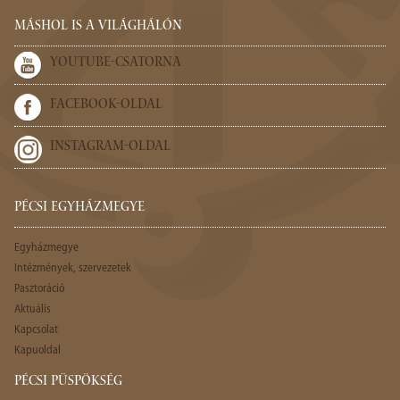
MÁSHOL IS A VILÁGHÁLÓN
YOUTUBE-CSATORNA
FACEBOOK-OLDAL
INSTAGRAM-OLDAL
PÉCSI EGYHÁZMEGYE
Egyházmegye
Intézmények, szervezetek
Pasztoráció
Aktuális
Kapcsolat
Kapuoldal
PÉCSI PÜSPÖKSÉG