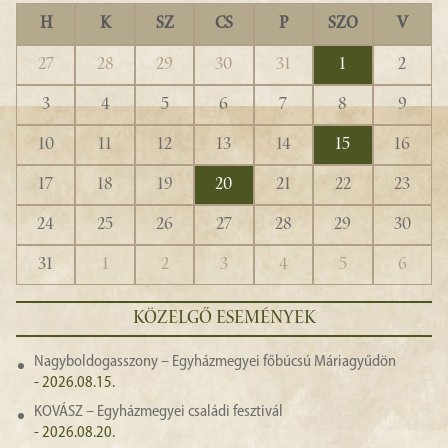
H
K
SZ
CS
P
SZO
V
27
28
29
30
31
1
2
3
4
5
6
7
8
9
10
11
12
13
14
15
16
17
18
19
20
21
22
23
24
25
26
27
28
29
30
31
1
2
3
4
5
6
KÖZELGŐ ESEMÉNYEK
Nagyboldogasszony – Egyházmegyei főbúcsú Máriagyűdön
- 2026.08.15.
KOVÁSZ – Egyházmegyei családi fesztivál
- 2026.08.20.