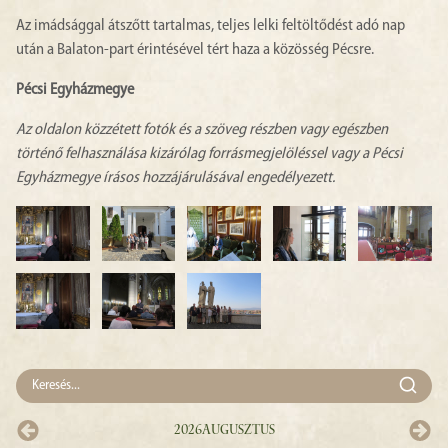
Az imádsággal átszőtt tartalmas, teljes lelki feltöltődést adó nap
után a Balaton-part érintésével tért haza a közösség Pécsre.
Pécsi Egyházmegye
Az oldalon közzétett fotók és a szöveg részben vagy egészben
történő felhasználása kizárólag forrásmegjelöléssel vagy a Pécsi
Egyházmegye írásos hozzájárulásával engedélyezett.
2026
Augusztus