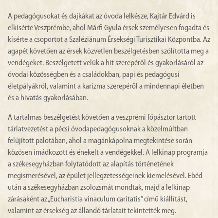
A pedagógusokat és dajkákat az óvoda lelkésze, Kajtár Edvárd is
elkísérte Veszprémbe, ahol Márfi Gyula érsek személyesen fogadta és
kísérte a csoportot a Szaléziánum Érsekségi Turisztikai Központba. Az
agapét követően az érsek közvetlen beszélgetésben szólította meg a
vendégeket. Beszélgetett velük a hit szerepéről és gyakorlásáról az
óvodai közösségben és a családokban, papi és pedagógusi
életpályákról, valamint a karizma szerepéről a mindennapi életben
és a hivatás gyakorlásában.
A tartalmas beszélgetést követően a veszprémi főpásztor tartott
tárlatvezetést a pécsi óvodapedagógusoknak a közelmúltban
felújított palotában, ahol a magánkápolna megtekintése során
közösen imádkozott és énekelt a vendégekkel. A lelkinap programja
a székesegyházban folytatódott az alapítás történetének
megismerésével, az épület jellegzetességeinek kiemelésével. Ebéd
után a székesegyházban zsolozsmát mondtak, majd a lelkinap
zárásaként az „Eucharistia vinaculum caritatis” című kiállítást,
valamint az érsekség az állandó tárlatait tekintették meg.