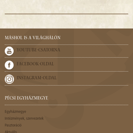
MÁSHOL IS A VILÁGHÁLÓN
YOUTUBE-CSATORNA
FACEBOOK-OLDAL
INSTAGRAM-OLDAL
PÉCSI EGYHÁZMEGYE
Egyházmegye
Intézmények, szervezetek
Pasztoráció
Aktuális