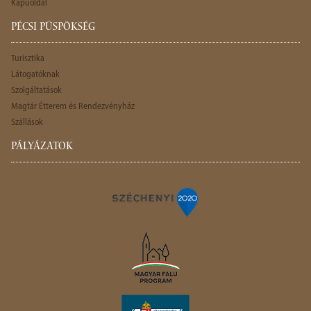
Kapuoldal
PÉCSI PÜSPÖKSÉG
Turisztika
Látogatóknak
Szolgáltatások
Magtár Étterem és Rendezvényház
Szállások
PÁLYÁZATOK