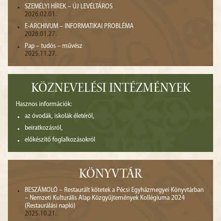
SZEMÉLYI HÍREK – ÚJ LEVÉLTÁROS
2026.02.01.
E-ARCHIVUM – INFORMATIKAI PROBLÉMA
2026.01.27.
Pap – tudós – művész
2025.11.27.
KÖZNEVELÉSI INTÉZMÉNYEK
Hasznos információk:
az óvodák, iskolák életéről,
beiratkozásról,
előkészítő foglalkozásokról
KÖNYVTÁR
BESZÁMOLÓ – Restaurált kötetek a Pécsi Egyházmegyei Könyvtárban
– Nemzeti Kulturális Alap Közgyűjtemények Kollégiuma 2024
(Restaurálási napló)
2025.10.21.