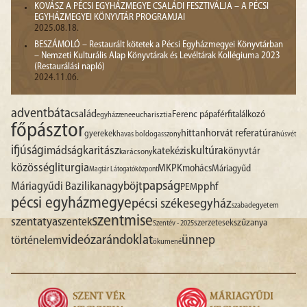
KOVÁSZ A PÉCSI EGYHÁZMEGYE CSALÁDI FESZTIVÁLJA – A PÉCSI
EGYHÁZMEGYEI KÖNYVTÁR PROGRAMJAI
2025.08.18.
BESZÁMOLÓ – Restaurált kötetek a Pécsi Egyházmegyei Könyvtárban
– Nemzeti Kulturális Alap Könyvtárak és Levéltárak Kollégiuma 2023
(Restaurálási napló)
2024.11.06.
advent
báta
család
Ferenc pápa
férfitalálkozó
egyházzene
eucharisztia
főpásztor
hittan
horvát referatúra
gyerekek
havas boldogasszony
húsvét
ifjúság
imádság
karitász
kultúra
katekézis
könyvtár
karácsony
liturgia
közösség
MKPK
mohács
Máriagyűd
Magtár Látogatóközpont
papság
nagyböjt
Máriagyűdi Bazilika
pphf
PEM
pécsi egyházmegye
pécsi székesegyház
szabadegyetem
szentmise
szentatya
szentek
szűzanya
szerzetesek
Szentév - 2025
videó
zarándoklat
ünnep
történelem
ökumené