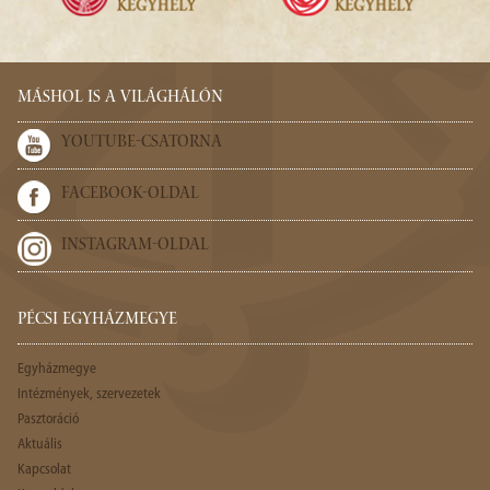
MÁSHOL IS A VILÁGHÁLÓN
YOUTUBE-CSATORNA
FACEBOOK-OLDAL
INSTAGRAM-OLDAL
PÉCSI EGYHÁZMEGYE
Egyházmegye
Intézmények, szervezetek
Pasztoráció
Aktuális
Kapcsolat