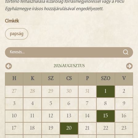
történő felhasználása kizárólag forrásmegjelöléssel vagy a Pécsi
Egyházmegye írásos hozzájárulásával engedélyezett.
Címkék
papság
2026
Augusztus
H
K
SZ
CS
P
SZO
V
27
28
29
30
31
1
2
3
4
5
6
7
8
9
10
11
12
13
14
15
16
17
18
19
20
21
22
23