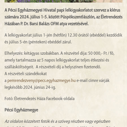
A Pécsi Egyházmegyei Hivatal papi lelkigyakorlatot szervez a klérus
számára 2024. július 1-5. között Püspökszentlászlón, az Életrendezés
Házában P. Dr. Barsi Balázs OFM atya vezetésével.
A lelkigyakorlat július 1-jén (hétfőn) 12.30 órától (ebéddel) kezdődik
és július 5-én (pénteken) ebéddel zárul.
Elhelyezés: kétágyas szobákban. A részvétel díja: 50 000,- Ft / fő,
amely tartalmazza az 5 napos lelkigyakorlat teljes étkezési és
szállásköltségeit. A részvételi díj a helyszínen fizetendő.
A részvételi szándékokat
a
pemrendezveny@pecs.egyhazmegye.hu
e-mail címre várják
legkésőbb 2024. június 24-ig.
Fotó: Életrendezés Háza Facebook-oldala
Pécsi Egyházmegye
Az oldalon közzétett fotók és a szöveg részben vagy egészben