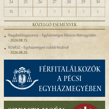
24
25
26
27
28
29
30
31
1
2
3
4
5
6
KÖZELGŐ ESEMÉNYEK
Nagyboldogasszony – Egyházmegyei főbúcsú Máriagyűdön
- 2026.08.15.
KOVÁSZ – Egyházmegyei családi fesztivál
- 2026.08.20.