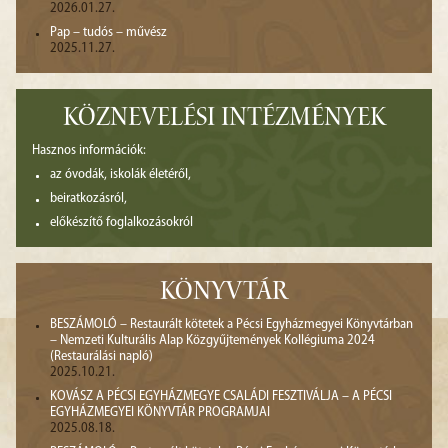
2026.01.27.
Pap – tudós – művész
2025.11.27.
KÖZNEVELÉSI INTÉZMÉNYEK
Hasznos információk:
az óvodák, iskolák életéről,
beiratkozásról,
előkészítő foglalkozásokról
KÖNYVTÁR
BESZÁMOLÓ – Restaurált kötetek a Pécsi Egyházmegyei Könyvtárban
– Nemzeti Kulturális Alap Közgyűjtemények Kollégiuma 2024
(Restaurálási napló)
2025.10.21.
KOVÁSZ A PÉCSI EGYHÁZMEGYE CSALÁDI FESZTIVÁLJA – A PÉCSI
EGYHÁZMEGYEI KÖNYVTÁR PROGRAMJAI
2025.08.18.