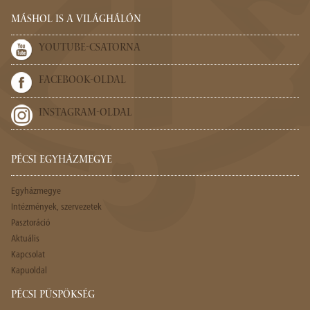
MÁSHOL IS A VILÁGHÁLÓN
YOUTUBE-CSATORNA
FACEBOOK-OLDAL
INSTAGRAM-OLDAL
PÉCSI EGYHÁZMEGYE
Egyházmegye
Intézmények, szervezetek
Pasztoráció
Aktuális
Kapcsolat
Kapuoldal
PÉCSI PÜSPÖKSÉG