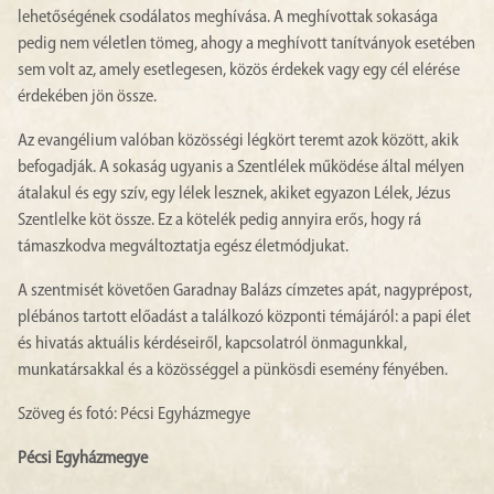
lehetőségének csodálatos meghívása. A meghívottak sokasága
pedig nem véletlen tömeg, ahogy a meghívott tanítványok esetében
sem volt az, amely esetlegesen, közös érdekek vagy egy cél elérése
érdekében jön össze.
Az evangélium valóban közösségi légkört teremt azok között, akik
befogadják. A sokaság ugyanis a Szentlélek működése által mélyen
átalakul és egy szív, egy lélek lesznek, akiket egyazon Lélek, Jézus
Szentlelke köt össze. Ez a kötelék pedig annyira erős, hogy rá
támaszkodva megváltoztatja egész életmódjukat.
A szentmisét követően Garadnay Balázs címzetes apát, nagyprépost,
plébános tartott előadást a találkozó központi témájáról: a papi élet
és hivatás aktuális kérdéseiről, kapcsolatról önmagunkkal,
munkatársakkal és a közösséggel a pünkösdi esemény fényében.
Szöveg és fotó: Pécsi Egyházmegye
Pécsi Egyházmegye