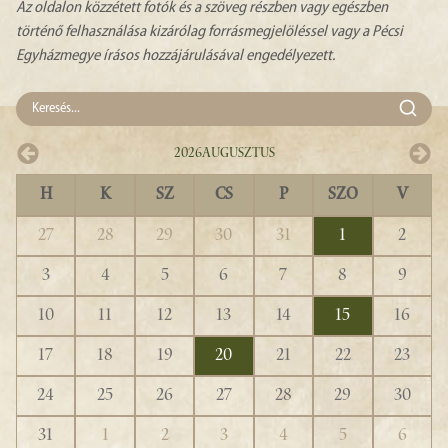
Az oldalon közzétett fotók és a szöveg részben vagy egészben
történő felhasználása kizárólag forrásmegjelöléssel vagy a Pécsi
Egyházmegye írásos hozzájárulásával engedélyezett.
2026
Augusztus
H
K
SZ
CS
P
SZO
V
27
28
29
30
31
1
2
3
4
5
6
7
8
9
10
11
12
13
14
15
16
17
18
19
20
21
22
23
24
25
26
27
28
29
30
31
1
2
3
4
5
6