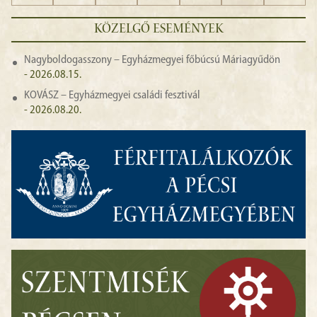
KÖZELGŐ ESEMÉNYEK
Nagyboldogasszony – Egyházmegyei főbúcsú Máriagyűdön
- 2026.08.15.
KOVÁSZ – Egyházmegyei családi fesztivál
- 2026.08.20.