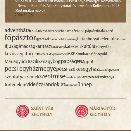
BESZÁMOLÓ – Restaurált kötetek a Pécsi Egyházmegyei Könyvtárban
– Nemzeti Kulturális Alap Könyvtárak és Levéltárak Kollégiuma 2023
(Restaurálási napló)
2024.11.06.
advent
báta
család
Ferenc pápa
férfitalálkozó
egyházzene
eucharisztia
főpásztor
hittan
horvát referatúra
gyerekek
havas boldogasszony
húsvét
ifjúság
imádság
karitász
kultúra
katekézis
könyvtár
karácsony
liturgia
közösség
MKPK
mohács
Máriagyűd
Magtár Látogatóközpont
papság
nagyböjt
Máriagyűdi Bazilika
pphf
PEM
pécsi egyházmegye
pécsi székesegyház
szabadegyetem
szentmise
szentatya
szentek
szűzanya
szerzetesek
Szentév - 2025
videó
zarándoklat
ünnep
történelem
ökumené