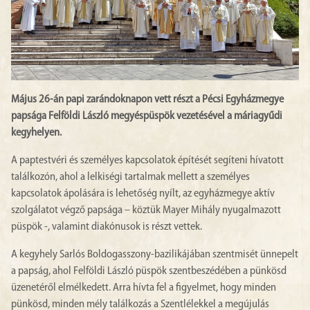
Május 26-án papi zarándoknapon vett részt a Pécsi Egyházmegye
papsága Felföldi László megyéspüspök vezetésével a máriagyűdi
kegyhelyen.
A paptestvéri és személyes kapcsolatok építését segíteni hívatott
találkozón, ahol a lelkiségi tartalmak mellett a személyes
kapcsolatok ápolására is lehetőség nyílt, az egyházmegye aktív
szolgálatot végző papsága – köztük Mayer Mihály nyugalmazott
püspök -, valamint diakónusok is részt vettek.
A kegyhely Sarlós Boldogasszony-bazilikájában szentmisét ünnepelt
a papság, ahol Felföldi László püspök szentbeszédében a pünkösd
üzenetéről elmélkedett. Arra hívta fel a figyelmet, hogy minden
pünkösd, minden mély találkozás a Szentlélekkel a megújulás