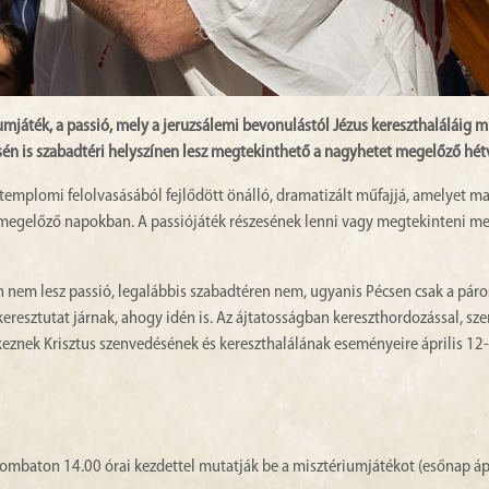
mjáték, a passió, mely a jeruzsálemi bevonulástól Jézus kereszthaláláig m
én is szabadtéri helyszínen lesz megtekinthető a nagyhetet megelőző hét
templomi felolvasásából fejlődött önálló, dramatizált műfajjá, amelyet m
ot megelőző napokban. A passiójáték részesének lenni vagy megtekinteni m
nem lesz passió, legalábbis szabadtéren nem, ugyanis Pécsen csak a pár
eresztutat járnak, ahogy idén is. Az ájtatosságban kereszthordozással, sze
eznek Krisztus szenvedésének és kereszthalálának eseményeire április 12-
 szombaton 14.00 órai kezdettel mutatják be a misztériumjátékot (esőnap ápr