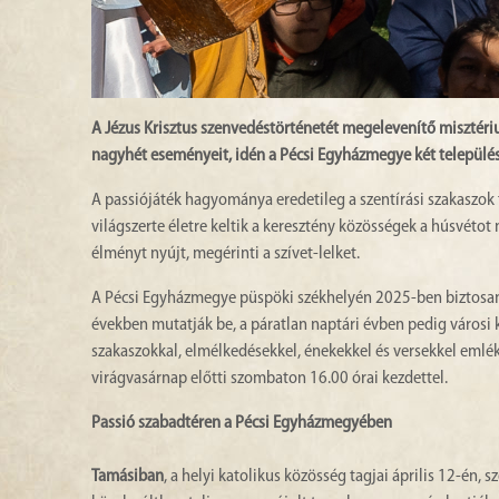
A Jézus Krisztus szenvedéstörténetét megelevenítő misztériu
nagyhét eseményeit, idén a Pécsi Egyházmegye két település
A passiójáték hagyománya eredetileg a szentírási szakaszok 
világszerte életre keltik a keresztény közösségek a húsvét
élményt nyújt, megérinti a szívet-lelket.
A Pécsi Egyházmegye püspöki székhelyén 2025-ben biztosan 
években mutatják be, a páratlan naptári évben pedig városi k
szakaszokkal, elmélkedésekkel, énekekkel és versekkel emlék
virágvasárnap előtti szombaton 16.00 órai kezdettel.
Passió szabadtéren a Pécsi Egyházmegyében
Tamásiban
, a helyi katolikus közösség tagjai április 12-én,