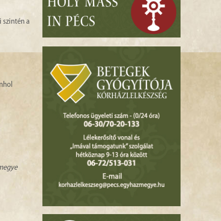
 szintén a
nhol
zmegye