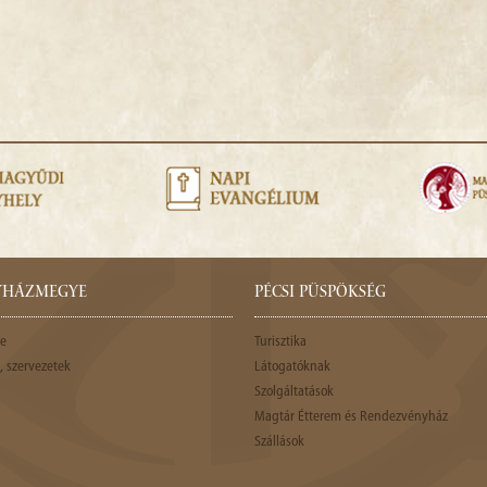
GYHÁZMEGYE
PÉCSI PÜSPÖKSÉG
e
Turisztika
 szervezetek
Látogatóknak
Szolgáltatások
Magtár Étterem és Rendezvényház
Szállások