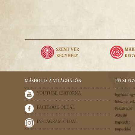
MÁSHOL IS A VILÁGHÁLÓN
PÉCSI E
YOUTUBE-CSATORNA
Egyházmegy
Intézmények,
FACEBOOK-OLDAL
Pasztoráció
Aktuális
INSTAGRAM-OLDAL
Kapcsolat
Kapuoldal