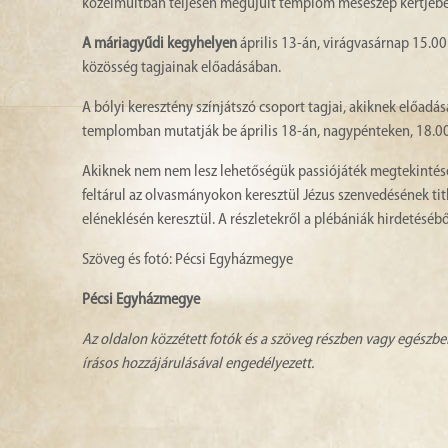
közelmúltban teljesen megújult templom meseszép kertjébe
A máriagyűdi kegyhelyen
április 13-án, virágvasárnap 15.00
közösség tagjainak előadásában.
A bólyi keresztény színjátszó csoport tagjai, akiknek előadás
templomban mutatják be április 18-án, nagypénteken, 18.00 
Akiknek nem nem lesz lehetőségük passiójáték megtekintés
feltárul az olvasmányokon keresztül Jézus szenvedésének ti
eléneklésén keresztül. A részletekről a plébániák hirdetésébő
Szöveg és fotó: Pécsi Egyházmegye
Pécsi Egyházmegye
Az oldalon közzétett fotók és a szöveg részben vagy egészbe
írásos hozzájárulásával engedélyezett.