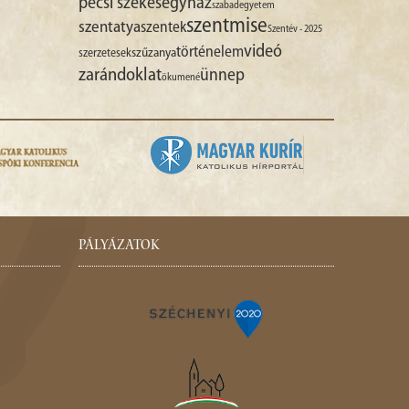
pécsi székesegyház
szabadegyetem
szentmise
szentatya
szentek
Szentév - 2025
videó
történelem
szűzanya
szerzetesek
zarándoklat
ünnep
ökumené
PÁLYÁZATOK