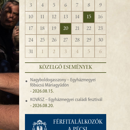
3
4
5
6
7
8
9
10
11
12
13
14
15
16
17
18
19
20
21
22
23
24
25
26
27
28
29
30
31
1
2
3
4
5
6
KÖZELGŐ ESEMÉNYEK
Nagyboldogasszony – Egyházmegyei
főbúcsú Máriagyűdön
- 2026.08.15.
KOVÁSZ – Egyházmegyei családi fesztivál
- 2026.08.20.