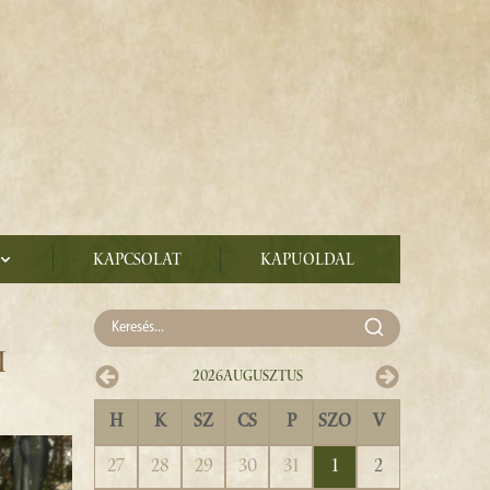
Kapcsolat
Kapuoldal
I
2026
Augusztus
H
K
SZ
CS
P
SZO
V
27
28
29
30
31
1
2