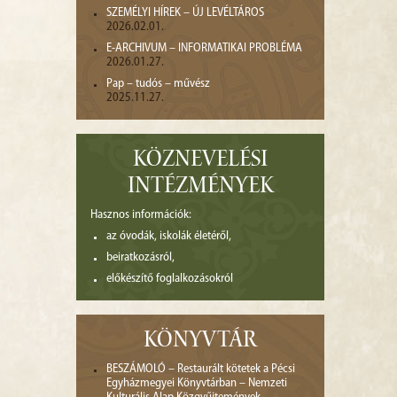
SZEMÉLYI HÍREK – ÚJ LEVÉLTÁROS
2026.02.01.
E-ARCHIVUM – INFORMATIKAI PROBLÉMA
2026.01.27.
Pap – tudós – művész
2025.11.27.
KÖZNEVELÉSI
INTÉZMÉNYEK
Hasznos információk:
az óvodák, iskolák életéről,
beiratkozásról,
előkészítő foglalkozásokról
KÖNYVTÁR
BESZÁMOLÓ – Restaurált kötetek a Pécsi
Egyházmegyei Könyvtárban – Nemzeti