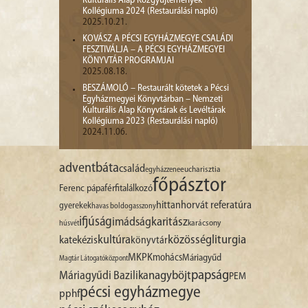
Kulturális Alap Közgyűjtemények
Kollégiuma 2024 (Restaurálási napló)
2025.10.21.
KOVÁSZ A PÉCSI EGYHÁZMEGYE CSALÁDI
FESZTIVÁLJA – A PÉCSI EGYHÁZMEGYEI
KÖNYVTÁR PROGRAMJAI
2025.08.18.
BESZÁMOLÓ – Restaurált kötetek a Pécsi
Egyházmegyei Könyvtárban – Nemzeti
Kulturális Alap Könyvtárak és Levéltárak
Kollégiuma 2023 (Restaurálási napló)
2024.11.06.
advent
báta
család
egyházzene
eucharisztia
főpásztor
Ferenc pápa
férfitalálkozó
hittan
horvát referatúra
gyerekek
havas boldogasszony
ifjúság
imádság
karitász
karácsony
húsvét
liturgia
kultúra
közösség
katekézis
könyvtár
MKPK
mohács
Máriagyűd
Magtár Látogatóközpont
papság
nagyböjt
Máriagyűdi Bazilika
PEM
pécsi egyházmegye
pphf