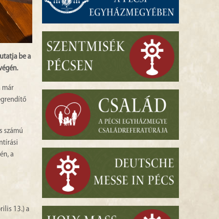
utatja be a
végén.
a már
egrendítő
os számú
ntírási
én, a
ilis 13.) a