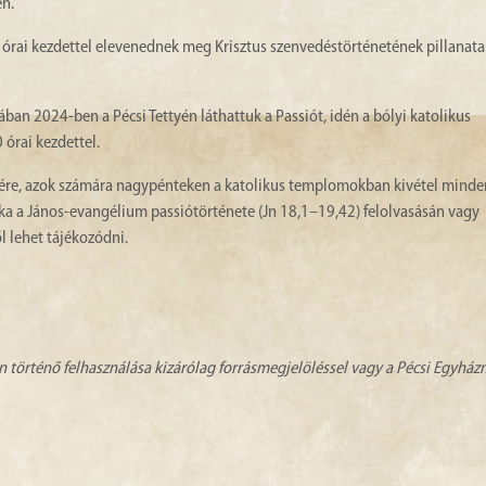
n.
 órai kezdettel elevenednek meg Krisztus szenvedéstörténetének pillanatai
ában 2024-ben a Pécsi Tettyén láthattuk a Passiót, idén a bólyi katolikus
órai kezdettel.
ére, azok számára nagypénteken a katolikus templomokban kivétel minde
tka a János-evangélium passiótörténete (Jn 18,1–19,42) felolvasásán vagy
l lehet tájékozódni.
n történő felhasználása kizárólag forrásmegjelöléssel vagy a Pécsi Egyhá