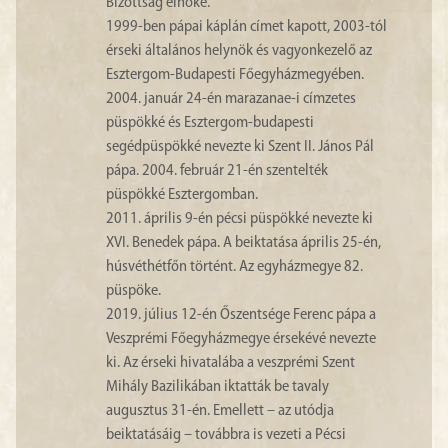
Bizottság elnöke.
1999-ben pápai káplán címet kapott, 2003-tól
érseki általános helynök és vagyonkezelő az
Esztergom-Budapesti Főegyházmegyében.
2004. január 24-én marazanae-i címzetes
püspökké és Esztergom-budapesti
segédpüspökké nevezte ki Szent II. János Pál
pápa. 2004. február 21-én szentelték
püspökké Esztergomban.
2011. április 9-én pécsi püspökké nevezte ki
XVI. Benedek pápa. A beiktatása április 25-én,
húsvéthétfőn történt. Az egyházmegye 82.
püspöke.
2019. július 12-én Őszentsége Ferenc pápa a
Veszprémi Főegyházmegye érsekévé nevezte
ki. Az érseki hivatalába a veszprémi Szent
Mihály Bazilikában iktatták be tavaly
augusztus 31-én. Emellett – az utódja
beiktatásáig – továbbra is vezeti a Pécsi