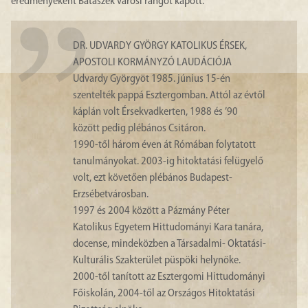
eredményeként Bátaszék városi rangot kapott.
DR. UDVARDY GYÖRGY KATOLIKUS ÉRSEK,
APOSTOLI KORMÁNYZÓ LAUDÁCIÓJA
Udvardy Györgyöt 1985. június 15-én
szentelték pappá Esztergomban. Attól az évtől
káplán volt Érsekvadkerten, 1988 és ’90
között pedig plébános Csitáron.
1990-től három éven át Rómában folytatott
tanulmányokat. 2003-ig hitoktatási felügyelő
volt, ezt követően plébános Budapest-
Erzsébetvárosban.
1997 és 2004 között a Pázmány Péter
Katolikus Egyetem Hittudományi Kara tanára,
docense, mindeközben a Társadalmi- Oktatási-
Kulturális Szakterület püspöki helynöke.
2000-től tanított az Esztergomi Hittudományi
Főiskolán, 2004-től az Országos Hitoktatási