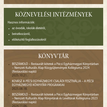
KÖZNEVELÉSI INTÉZMÉNYEK
Hasznos információk:
az óvodák, iskolák életéről,
beiratkozásról,
előkészítő foglalkozásokról
KÖNYVTÁR
BESZÁMOLÓ – Restaurált kötetek a Pécsi Egyházmegyei Könyvtárban
– Nemzeti Kulturális Alap Közgyűjtemények Kollégiuma 2024
(Restaurálási napló)
2025.10.21.
KOVÁSZ A PÉCSI EGYHÁZMEGYE CSALÁDI FESZTIVÁLJA – A PÉCSI
EGYHÁZMEGYEI KÖNYVTÁR PROGRAMJAI
2025.08.18.
BESZÁMOLÓ – Restaurált kötetek a Pécsi Egyházmegyei Könyvtárban
– Nemzeti Kulturális Alap Könyvtárak és Levéltárak Kollégiuma 2023
(Restaurálási napló)
2024.11.06.