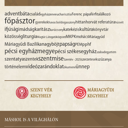
advent
báta
család
Ferenc pápa
férfitalálkozó
egyházzene
eucharisztia
főpásztor
hittan
horvát referatúra
gyerekek
havas boldogasszony
húsvét
ifjúság
imádság
karitász
kultúra
katekézis
könyvtár
karácsony
liturgia
közösség
MKPK
mohács
Máriagyűd
Magtár Látogatóközpont
papság
nagyböjt
Máriagyűdi Bazilika
pphf
PEM
pécsi egyházmegye
pécsi székesegyház
szabadegyetem
szentmise
szentatya
szentek
szűzanya
szerzetesek
Szentév - 2025
videó
zarándoklat
ünnep
történelem
ökumené
MÁSHOL IS A VILÁGHÁLÓN