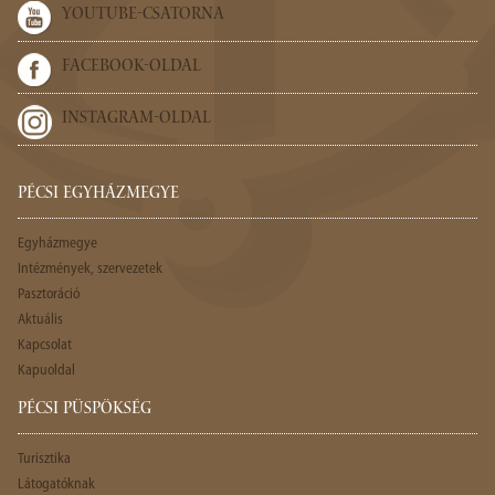
YOUTUBE-CSATORNA
FACEBOOK-OLDAL
INSTAGRAM-OLDAL
PÉCSI EGYHÁZMEGYE
Egyházmegye
Intézmények, szervezetek
Pasztoráció
Aktuális
Kapcsolat
Kapuoldal
PÉCSI PÜSPÖKSÉG
Turisztika
Látogatóknak