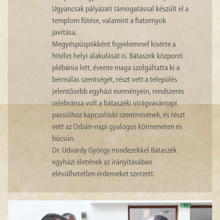
Ugyancsak pályázati támogatással készült el a
templom fűtése, valamint a fiatornyok
javítása.
Megyéspüspökként figyelemmel kísérte a
hitélet helyi alakulását is. Bátaszék központi
plébánia lett, évente maga szolgáltatta ki a
bérmálás szentségét, részt vett a település
jelentősebb egyházi eseményein, rendszeres
celebránsa volt a bátaszéki virágvasárnapi
passióhoz kapcsolódó szentmisének, és részt
vett az Orbán-napi gyalogos körmeneten és
búcsún.
Dr. Udvardy György mindezekkel Bátaszék
egyházi életének az irányításában
elévülhetetlen érdemeket szerzett.