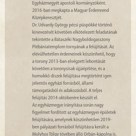
Egyházmegyét apostoli kormányzóként.
2016-ban megkapta a Magyar Érdemrend
Középkeresztjét.
Dr. Udvardy György pécsi püspökké történő
kinevezését követően elkötelezett feladatának
tekintette a Bátaszéki Nagyboldogasszony
Plébániatemplom tornyának a felújítását. Az
elévülhetetlen érdemeinek köszönhető, hogy
a torony 2013-ban elvégzett lebontását
követően a toronysisak újjáépítése, és a
homokkő díszek felújítása megtörtént igen
jelentős egyházi forrásból, állami
támogatásból és adakozásból. A teljes
felújítás 2014 októberére készült el.
Az egyházmegye irányítása során nagy
figyelmet fordított az egyházmegyei épületek
felújítására, amelynek köszönhetően 2019-
ben pályázati forrásból felújításra került a
Molyhos Tölgy tövében álló Orbán-kápolna is.