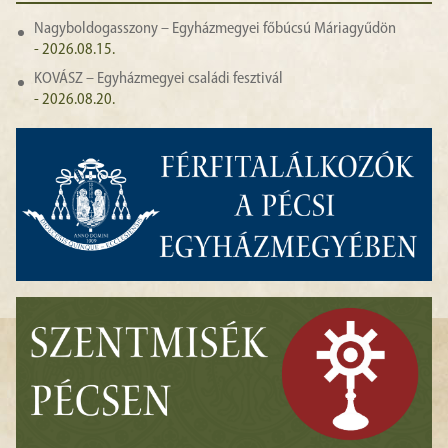
Nagyboldogasszony – Egyházmegyei főbúcsú Máriagyűdön
- 2026.08.15.
KOVÁSZ – Egyházmegyei családi fesztivál
- 2026.08.20.