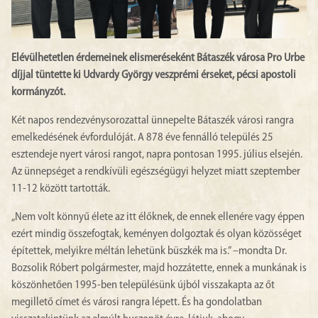
Elévülhetetlen érdemeinek elismeréseként Bátaszék városa Pro Urbe
díjjal tüntette ki Udvardy György veszprémi érseket, pécsi apostoli
kormányzót.
Két napos rendezvénysorozattal ünnepelte Bátaszék városi rangra
emelkedésének évfordulóját. A 878 éve fennálló település 25
esztendeje nyert városi rangot, napra pontosan 1995. július elsején.
Az ünnepséget a rendkívüli egészségügyi helyzet miatt szeptember
11-12 között tartották.
„Nem volt könnyű élete az itt élőknek, de ennek ellenére vagy éppen
ezért mindig összefogtak, keményen dolgoztak és olyan közösséget
építettek, melyikre méltán lehetünk büszkék ma is.” –mondta Dr.
Bozsolik Róbert polgármester, majd hozzátette, ennek a munkának is
köszönhetően 1995-ben településünk újból visszakapta az őt
megillető címet és városi rangra lépett. És ha gondolatban