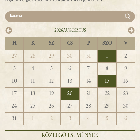
Egyházmegye írásos hozzájárulásával engedélyezett.
2026
Augusztus
H
K
SZ
CS
P
SZO
V
27
28
29
30
31
1
2
3
4
5
6
7
8
9
10
11
12
13
14
15
16
17
18
19
20
21
22
23
24
25
26
27
28
29
30
31
1
2
3
4
5
6
KÖZELGŐ ESEMÉNYEK