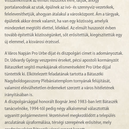
visszatekintünk az elmúlt huszonöt évre, látjuk, ahogy
portalanodnak az utak, épülnek az ívó- és szennyvíz-vezetékek,
feleleveníthetjük, ahogyan átalakul a városközpont. Ám a tárgyak,
épületek akkor érnek valamit, ha van egy közösség, amelyik
mindezeket megtölti élettel, lélekkel. Az elmúlt huszonöt évben
tovább építettük közösségünket, sőt erősítettük, kiegészítettük egy
új elemmel, a kisvárosi érzéssel.
A Város Napján Pro Urbe díjat és díszpolgári címet is adományoztak.
Dr. Udvardy György veszprémi érseket, pécsi apostoli kormányzót
Bátaszéket segítő munkájának elismeréseként Pro Urbe díjjal
tüntették ki. Elkötelezett feladatának tartotta a Bátaszéki
Nagyboldogasszony Plébániatemplom tornyának felújítását,
valamint elévülhetetlen érdemeket szerzett a város hitéletének
irányításában is.
A díszpolgársággal honorált Bognár Jenő 1983-ban lett Bátaszék
tanácselnöke, 1994-től pedig négy alkalommal választották
ugyanitt polgármesterré. Vezetésével megkezdődött a település
arculatának újraformálása, térségi szerepének erősítése, mely