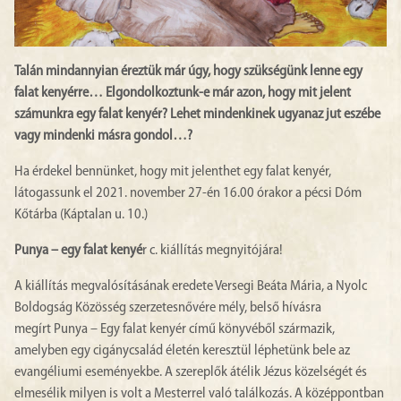
Talán mindannyian éreztük már úgy, hogy szükségünk lenne egy
falat kenyérre… Elgondolkoztunk-e már azon, hogy mit jelent
számunkra egy falat kenyér? Lehet mindenkinek ugyanaz jut eszébe
vagy mindenki másra gondol…?
Ha érdekel bennünket, hogy mit jelenthet egy falat kenyér,
látogassunk el 2021. november 27-én 16.00 órakor a pécsi Dóm
Kőtárba (Káptalan u. 10.)
Punya – egy falat kenyé
r c. kiállítás megnyitójára!
A kiállítás megvalósításának eredete Versegi Beáta Mária, a Nyolc
Boldogság Közösség szerzetesnővére mély, belső hívásra
megírt Punya – Egy falat kenyér című könyvéből származik,
amelyben egy cigánycsalád életén keresztül léphetünk bele az
evangéliumi eseményekbe. A szereplők átélik Jézus közelségét és
elmesélik milyen is volt a Mesterrel való találkozás. A középpontban