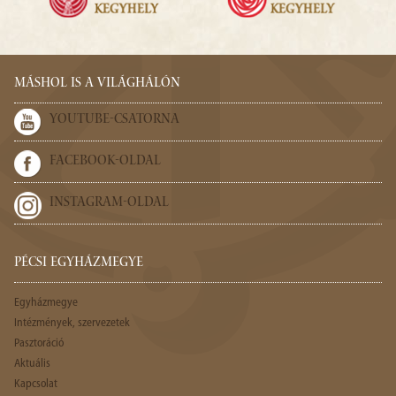
MÁSHOL IS A VILÁGHÁLÓN
YOUTUBE-CSATORNA
FACEBOOK-OLDAL
INSTAGRAM-OLDAL
PÉCSI EGYHÁZMEGYE
Egyházmegye
Intézmények, szervezetek
Pasztoráció
Aktuális
Kapcsolat