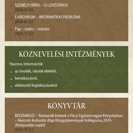
SZEMÉLYI HÍREK – ÚJ LEVÉLTÁROS
2026.02.01.
E-ARCHIVUM – INFORMATIKAI PROBLÉMA
2026.01.27.
Pap – tudós – művész
2025.11.27.
KÖZNEVELÉSI INTÉZMÉNYEK
Hasznos információk:
az óvodák, iskolák életéről,
beiratkozásról,
előkészítő foglalkozásokról
KÖNYVTÁR
BESZÁMOLÓ – Restaurált kötetek a Pécsi Egyházmegyei Könyvtárban
– Nemzeti Kulturális Alap Közgyűjtemények Kollégiuma 2024
(Restaurálási napló)
2025.10.21.