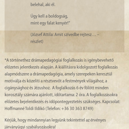
belehal, aki él.
Úgy kell a boldogság,
mint egy falat kenyér!”
(József Attila: Amit szívedbe rejtesz… –
részlet)
*A történethez drámapedagógiai foglalkozás is igénybevehető
előzetes jelentkezés alapján. A kiállításra kidolgozott foglalkozás
alapmódszere a drámapedagógia, amely szerepeken keresztül
motiválja és közelíti a résztvevőt a festmények világához, a
cigánysághoz és Jézushoz. A foglalkozás 6 év fölött minden
korosztály számára ajánlott, időtartama: 2 óra. A foglalkozásokra
előzetes bejelentkezés és időpontegyeztetés szükséges. Kapcsolat:
Hoffmanné Toldi Ildikó (Telefon: +36 30 363 8749)
Kérjük, hogy mindannyian legyünk tekintettel az érvényes
járványügyi szabályozásokra!