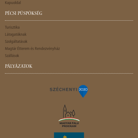
Kapuoldal
PÉCSI PÜSPÖKSÉG
Turisztika
Látogatóknak
Szolgáltatások
Magtár Étterem és Rendezvényház
Szállások
PÁLYÁZATOK