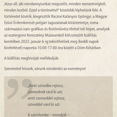
Jézus áll, aki mindannyiunkat megszólít, minden nemzetiségből,
minden korból. Ezzel a történettel* közelebb léphetünk felé. A
történetet kísérik, kiegészítik Ráczné Kalányos Gyöngyi, a Magyar
Ezüst Érdemkereszt polgári tagozatának kitüntetettje, roma
származású naiv grafikus és festőművész élettel teli képei, amelyek
az esztergomi Keresztény Múzeumból kölcsönzött kiállítás
keretében 2022. január 6-ig tekinthetőek meg (keddi napok
kivételével) naponta 10.00-17.00 óra között a Dóm Kőtárban.
A kiállítás meghívóját mellékeljük.
Szeretettel hívunk, várunk mindenkit az eseményre!
„Amit szívedbe rejtesz,
szemednek tárd ki azt;
amit szemeddel sejtesz,
szíveddel várd ki azt.
A szerelembe – mondják –