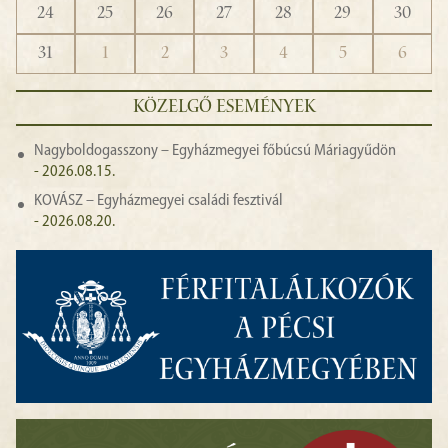
24
25
26
27
28
29
30
31
1
2
3
4
5
6
KÖZELGŐ ESEMÉNYEK
Nagyboldogasszony – Egyházmegyei főbúcsú Máriagyűdön
- 2026.08.15.
KOVÁSZ – Egyházmegyei családi fesztivál
- 2026.08.20.