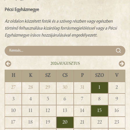
Pécsi Egyházmegye
Az oldalon közzétett fotók és a szöveg részben vagy egészben
történő felhasználása kizárólag forrásmegjelöléssel vagy a Pécsi
Egyházmegye írásos hozzájárulásával engedélyezett.
2026
Augusztus
H
K
SZ
CS
P
SZO
V
27
28
29
30
31
1
2
3
4
5
6
7
8
9
10
11
12
13
14
15
16
17
18
19
20
21
22
23