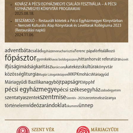
KOVÁSZ A PÉCSI EGYHÁZMEGYE CSALÁDI FESZTIVÁLJA – A PÉCSI
EGYHÁZMEGYEI KÖNYVTÁR PROGRAMJAI
2025.08.18.
BESZÁMOLÓ – Restaurált kötetek a Pécsi Egyházmegyei Könyvtárban
– Nemzeti Kulturális Alap Könyvtárak és Levéltárak Kollégiuma 2023
(Restaurálási napló)
2024.11.06.
advent
báta
család
Ferenc pápa
férfitalálkozó
egyházzene
eucharisztia
főpásztor
hittan
horvát referatúra
gyerekek
havas boldogasszony
húsvét
ifjúság
imádság
karitász
kultúra
katekézis
könyvtár
karácsony
liturgia
közösség
MKPK
mohács
Máriagyűd
Magtár Látogatóközpont
papság
nagyböjt
Máriagyűdi Bazilika
pphf
PEM
pécsi egyházmegye
pécsi székesegyház
szabadegyetem
szentmise
szentatya
szentek
szűzanya
szerzetesek
Szentév - 2025
videó
zarándoklat
ünnep
történelem
ökumené