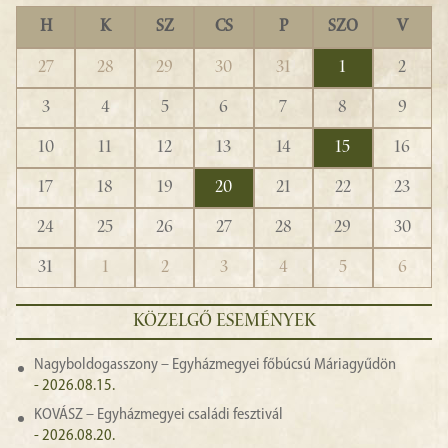
H
K
SZ
CS
P
SZO
V
27
28
29
30
31
1
2
3
4
5
6
7
8
9
10
11
12
13
14
15
16
17
18
19
20
21
22
23
24
25
26
27
28
29
30
31
1
2
3
4
5
6
KÖZELGŐ ESEMÉNYEK
Nagyboldogasszony – Egyházmegyei főbúcsú Máriagyűdön
- 2026.08.15.
KOVÁSZ – Egyházmegyei családi fesztivál
- 2026.08.20.