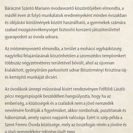
Báráczné Szántó Mariann óvodavezető köszöntőjében elmondta, a
másfél éven át folyó munkálatok eredményeként minden évszakban
és időjárási körülmények között használható, a gyermekek számára
szabad mozgástevékenységet biztosító korszerű játszóterülettel
gyarapodott az óvoda udvara.
Az intézményvezető elmondta, a terület a mohácsi egyházközség
nagylelkű felajánlásának köszönhetően a szomszédos templomkert
többszáz négyzetméteres területével bővült, ahol az újonnan
kialakított, gyönyőrűen parkosított udvar Böszörményi Krisztina táj-
és kertépítő munkáját dicséri.
Az óvodások ünnepi műsorával kísért rendezvényen Felföldi László
pécsi megyéspüspök beszédében hangsúlyozta, hogy ha az
emberiség, a közösségek és a családok nem a jövő nemzedék
nevelésére fordítják a figyelmüket, akkor rombolnak, pusztítanak és
háborúznak, amely sajnos napjaink valósága. Ezért is szép példa a
Szent Ferenc Óvoda közössége, mely az összefogás révén a jövőre és
a jövő nemzedékére tekintve újult meg.