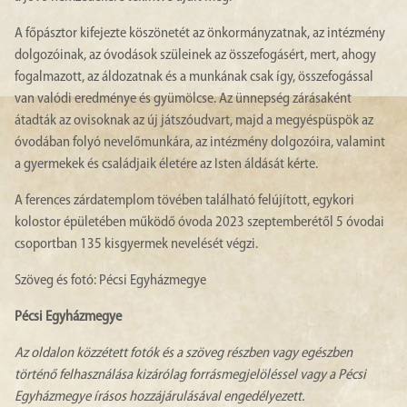
A főpásztor kifejezte köszönetét az önkormányzatnak, az intézmény
dolgozóinak, az óvodások szüleinek az összefogásért, mert, ahogy
fogalmazott, az áldozatnak és a munkának csak így, összefogással
van valódi eredménye és gyümölcse. Az ünnepség zárásaként
átadták az ovisoknak az új játszóudvart, majd a megyéspüspök az
óvodában folyó nevelőmunkára, az intézmény dolgozóira, valamint
a gyermekek és családjaik életére az Isten áldását kérte.
A ferences zárdatemplom tövében található felújított, egykori
kolostor épületében működő óvoda 2023 szeptemberétől 5 óvodai
csoportban 135 kisgyermek nevelését végzi.
Szöveg és fotó: Pécsi Egyházmegye
Pécsi Egyházmegye
Az oldalon közzétett fotók és a szöveg részben vagy egészben
történő felhasználása kizárólag forrásmegjelöléssel vagy a Pécsi
Egyházmegye írásos hozzájárulásával engedélyezett.