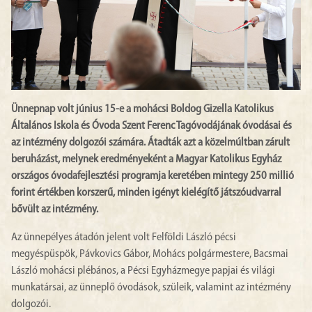
Ünnepnap volt június 15-e a mohácsi Boldog Gizella Katolikus
Általános Iskola és Óvoda Szent Ferenc Tagóvodájának óvodásai és
az intézmény dolgozói számára. Átadták azt a közelmúltban zárult
beruházást, melynek eredményeként a Magyar Katolikus Egyház
országos óvodafejlesztési programja keretében mintegy 250 millió
forint értékben korszerű, minden igényt kielégítő játszóudvarral
bővült az intézmény.
Az ünnepélyes átadón jelent volt Felföldi László pécsi
megyéspüspök, Pávkovics Gábor, Mohács polgármestere, Bacsmai
László mohácsi plébános, a Pécsi Egyházmegye papjai és világi
munkatársai, az ünneplő óvodások, szüleik, valamint az intézmény
dolgozói.