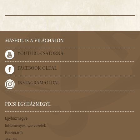
MÁSHOL IS A VILÁGHÁLÓN
YOUTUBE-CSATORNA
FACEBOOK-OLDAL
INSTAGRAM-OLDAL
PÉCSI EGYHÁZMEGYE
Egyházmegye
Intézmények, szervezetek
Pasztoráció