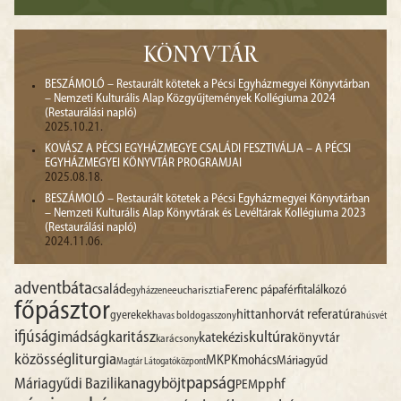
KÖNYVTÁR
BESZÁMOLÓ – Restaurált kötetek a Pécsi Egyházmegyei Könyvtárban
– Nemzeti Kulturális Alap Közgyűjtemények Kollégiuma 2024
(Restaurálási napló)
2025.10.21.
KOVÁSZ A PÉCSI EGYHÁZMEGYE CSALÁDI FESZTIVÁLJA – A PÉCSI
EGYHÁZMEGYEI KÖNYVTÁR PROGRAMJAI
2025.08.18.
BESZÁMOLÓ – Restaurált kötetek a Pécsi Egyházmegyei Könyvtárban
– Nemzeti Kulturális Alap Könyvtárak és Levéltárak Kollégiuma 2023
(Restaurálási napló)
2024.11.06.
advent
báta
család
Ferenc pápa
férfitalálkozó
egyházzene
eucharisztia
főpásztor
hittan
horvát referatúra
gyerekek
havas boldogasszony
húsvét
ifjúság
imádság
karitász
kultúra
katekézis
könyvtár
karácsony
liturgia
közösség
MKPK
mohács
Máriagyűd
Magtár Látogatóközpont
papság
nagyböjt
Máriagyűdi Bazilika
pphf
PEM