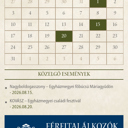
27
28
29
30
31
1
2
3
4
5
6
7
8
9
10
11
12
13
14
15
16
17
18
19
20
21
22
23
24
25
26
27
28
29
30
31
1
2
3
4
5
6
KÖZELGŐ ESEMÉNYEK
Nagyboldogasszony – Egyházmegyei főbúcsú Máriagyűdön
- 2026.08.15.
KOVÁSZ – Egyházmegyei családi fesztivál
- 2026.08.20.