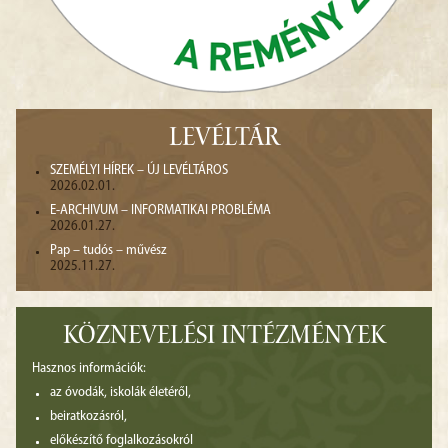
LEVÉLTÁR
SZEMÉLYI HÍREK – ÚJ LEVÉLTÁROS
2026.02.01.
E-ARCHIVUM – INFORMATIKAI PROBLÉMA
2026.01.27.
Pap – tudós – művész
2025.11.27.
KÖZNEVELÉSI INTÉZMÉNYEK
Hasznos információk:
az óvodák, iskolák életéről,
beiratkozásról,
előkészítő foglalkozásokról