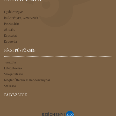
PÉCSI EGYHÁZMEGYE
Egyházmegye
Intézmények, szervezetek
Pasztoráció
Aktuális
Kapcsolat
Kapuoldal
PÉCSI PÜSPÖKSÉG
Turisztika
Látogatóknak
Szolgáltatások
Magtár Étterem és Rendezvényház
Szállások
PÁLYÁZATOK