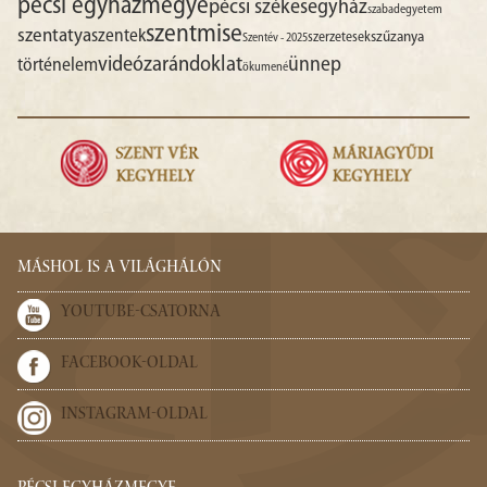
pécsi egyházmegye
pécsi székesegyház
szabadegyetem
szentmise
szentatya
szentek
szűzanya
szerzetesek
Szentév - 2025
videó
zarándoklat
ünnep
történelem
ökumené
MÁSHOL IS A VILÁGHÁLÓN
YOUTUBE-CSATORNA
FACEBOOK-OLDAL
INSTAGRAM-OLDAL