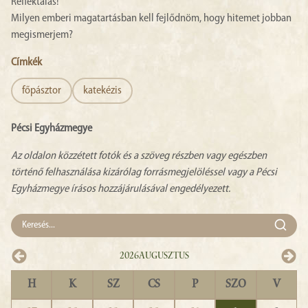
Reflektálás!
Milyen emberi magatartásban kell fejlődnöm, hogy hitemet jobban
megismerjem?
Címkék
főpásztor
katekézis
Pécsi Egyházmegye
Az oldalon közzétett fotók és a szöveg részben vagy egészben
történő felhasználása kizárólag forrásmegjelöléssel vagy a Pécsi
Egyházmegye írásos hozzájárulásával engedélyezett.
2026
Augusztus
H
K
SZ
CS
P
SZO
V