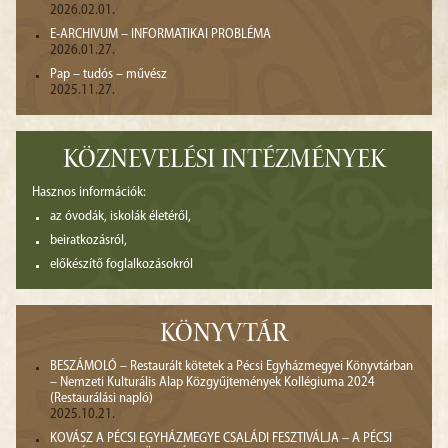
2026.02.01.
E-ARCHIVUM – INFORMATIKAI PROBLÉMA
2026.01.27.
Pap – tudós – művész
2025.11.27.
KÖZNEVELÉSI INTÉZMÉNYEK
Hasznos információk:
az óvodák, iskolák életéről,
beiratkozásról,
előkészítő foglalkozásokról
KÖNYVTÁR
BESZÁMOLÓ – Restaurált kötetek a Pécsi Egyházmegyei Könyvtárban
– Nemzeti Kulturális Alap Közgyűjtemények Kollégiuma 2024
(Restaurálási napló)
2025.10.21.
KOVÁSZ A PÉCSI EGYHÁZMEGYE CSALÁDI FESZTIVÁLJA – A PÉCSI