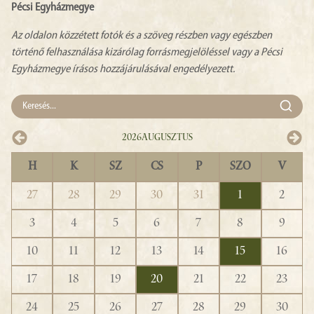
Pécsi Egyházmegye
Az oldalon közzétett fotók és a szöveg részben vagy egészben
történő felhasználása kizárólag forrásmegjelöléssel vagy a Pécsi
Egyházmegye írásos hozzájárulásával engedélyezett.
2026
Augusztus
H
K
SZ
CS
P
SZO
V
27
28
29
30
31
1
2
3
4
5
6
7
8
9
10
11
12
13
14
15
16
17
18
19
20
21
22
23
24
25
26
27
28
29
30