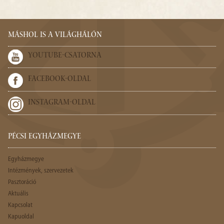
MÁSHOL IS A VILÁGHÁLÓN
YOUTUBE-CSATORNA
FACEBOOK-OLDAL
INSTAGRAM-OLDAL
PÉCSI EGYHÁZMEGYE
Egyházmegye
Intézmények, szervezetek
Pasztoráció
Aktuális
Kapcsolat
Kapuoldal