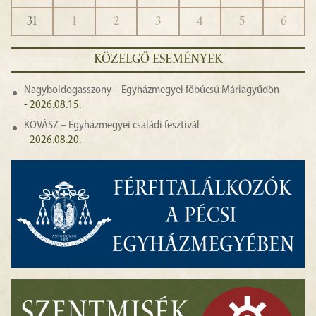
31
1
2
3
4
5
6
KÖZELGŐ ESEMÉNYEK
Nagyboldogasszony – Egyházmegyei főbúcsú Máriagyűdön
- 2026.08.15.
KOVÁSZ – Egyházmegyei családi fesztivál
- 2026.08.20.