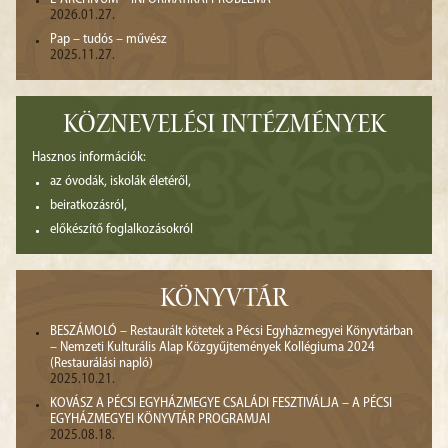
2026.01.27.
Pap – tudós – művész
2025.11.27.
KÖZNEVELÉSI INTÉZMÉNYEK
Hasznos információk:
az óvodák, iskolák életéről,
beiratkozásról,
előkészítő foglalkozásokról
KÖNYVTÁR
BESZÁMOLÓ – Restaurált kötetek a Pécsi Egyházmegyei Könyvtárban
– Nemzeti Kulturális Alap Közgyűjtemények Kollégiuma 2024
(Restaurálási napló)
2025.10.21.
KOVÁSZ A PÉCSI EGYHÁZMEGYE CSALÁDI FESZTIVÁLJA – A PÉCSI
EGYHÁZMEGYEI KÖNYVTÁR PROGRAMJAI
2025.08.18.