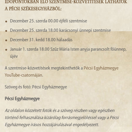
IDŐPONTOKBAN ÉLŐ SZENTMISE-KÖZVETÍTÉSEK LÁTHATÓK
A PÉCSI SZÉKESEGYHÁZBÓL:
December 25. szerda 00.00 éjféli szentmise
December 25. szerda 18.00 karácsonyi ünnepi szentmise
December 31. kedd 18.00 hálaadás
Január 1. szerda 18.00 Szűz Mária Isten anyja parancsolt főünnep,
újév
A szentmise-közvetítések megtekinthetők a
Pécsi Egyházmegye
YouTube-csatornáján
.
Szöveg és fotó: Pécsi Egyházmegye
Pécsi Egyházmegye
Az oldalon közzétett fotók és a szöveg részben vagy egészben
történő felhasználása kizárólag forrásmegjelöléssel vagy a Pécsi
Egyházmegye írásos hozzájárulásával engedélyezett.