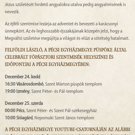
Jézus születését hirdető angyalokra utalva pedig angyalmisének is
nevezik.
Az éjféli szentmise lezárja az adventet és bevezeti a karácsonyi
ünnepkört. Az év leghosszabb éjszakájának közepén jelzi, hogy a
Megváltó születése megújítja a világot és elűzi a sötétség hatalmait.
FELFÖLDI LÁSZLÓ, A PÉCSI EGYHÁZMEGYE PÜSPÖKE ÁLTAL
CELEBRÁLT FŐPÁSZTORI SZENTMISÉK HELYSZÍNEI ÉS
IDŐPONTJAI A PÉCSI EGYHÁZMEGYÉBEN:
December 24. kedd
16:30
Vásárosdombó
, Szent Márton püspök templom
19:00
Izmény
,
Szent Péter- és Pál-templom
December 25. szerda
00:00
Pécs
, Szent Péter- és Szent Pál-székesegyház
10:00 Sióagárd
, Nepomuki Szent János-templom
A PÉCSI EGYHÁZMEGYE YOUTUBE-CSATORNÁJÁN AZ ALÁBBI