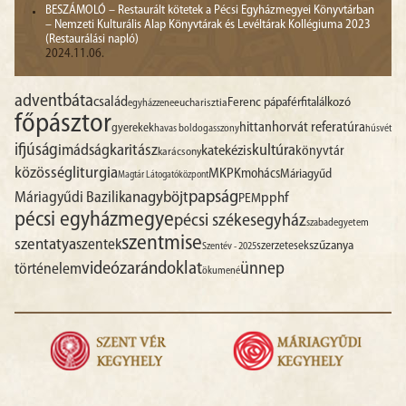
BESZÁMOLÓ – Restaurált kötetek a Pécsi Egyházmegyei Könyvtárban
– Nemzeti Kulturális Alap Könyvtárak és Levéltárak Kollégiuma 2023
(Restaurálási napló)
2024.11.06.
advent
báta
család
Ferenc pápa
férfitalálkozó
egyházzene
eucharisztia
főpásztor
hittan
horvát referatúra
gyerekek
havas boldogasszony
húsvét
ifjúság
imádság
karitász
kultúra
katekézis
könyvtár
karácsony
liturgia
közösség
MKPK
mohács
Máriagyűd
Magtár Látogatóközpont
papság
nagyböjt
Máriagyűdi Bazilika
pphf
PEM
pécsi egyházmegye
pécsi székesegyház
szabadegyetem
szentmise
szentatya
szentek
szűzanya
szerzetesek
Szentév - 2025
videó
zarándoklat
ünnep
történelem
ökumené