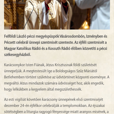
Felföldi László pécsi megyéspüspök Vásárosdombón, Izményben és
Pécsett celebrál ünnepi szentmisét szenteste. Az éjféli szentmisét a
Magyar Katolikus Rádió és a Kossuth Rádió élőben közvetíti a pécsi
székesegyházból.
Karácsonykor Isten Fiának, Jézus Krisztusnak földi születését
ünnepeljük. A megtestesült Ige a Boldogságos Szűz Máriától
Betlehemben történt születése az üdvtörténet központi eseménye. A
megváltó Jézus mindazok számára üdvösséget hoz, akik engedik,
hogy lelkükben a kegyelem által megszülethessék.
Az esti vigíliát követően karácsony ünnepének első szentmiséjét
december 24-én éjfélkor celebrálják a templomokban. Az éjszakai
sötétségben a liturgia ragyogó fényessége miatt aranyos misének, a