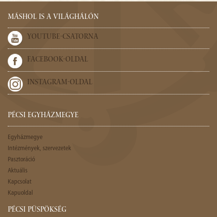
MÁSHOL IS A VILÁGHÁLÓN
YOUTUBE-CSATORNA
FACEBOOK-OLDAL
INSTAGRAM-OLDAL
PÉCSI EGYHÁZMEGYE
Egyházmegye
Intézmények, szervezetek
Pasztoráció
Aktuális
Kapcsolat
Kapuoldal
PÉCSI PÜSPÖKSÉG