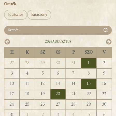
Címkék
főpásztor
karácsony
2026
Augusztus
H
K
SZ
CS
P
SZO
V
27
28
29
30
31
1
2
3
4
5
6
7
8
9
10
11
12
13
14
15
16
17
18
19
20
21
22
23
24
25
26
27
28
29
30
31
1
2
3
4
5
6