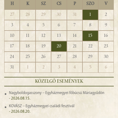
H
K
SZ
CS
P
SZO
V
27
28
29
30
31
1
2
3
4
5
6
7
8
9
10
11
12
13
14
15
16
17
18
19
20
21
22
23
24
25
26
27
28
29
30
31
1
2
3
4
5
6
KÖZELGŐ ESEMÉNYEK
Nagyboldogasszony – Egyházmegyei főbúcsú Máriagyűdön
- 2026.08.15.
KOVÁSZ – Egyházmegyei családi fesztivál
- 2026.08.20.