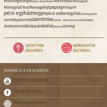
liturgia
közösség
MKPK
mohács
Máriagyűd
Magtár Látogatóközpont
papság
nagyböjt
Máriagyűdi Bazilika
pphf
PEM
pécsi egyházmegye
pécsi székesegyház
szabadegyetem
szentmise
szentatya
szentek
szűzanya
szerzetesek
Szentév - 2025
videó
zarándoklat
ünnep
történelem
ökumené
MÁSHOL IS A VILÁGHÁLÓN
YOUTUBE-CSATORNA
FACEBOOK-OLDAL
INSTAGRAM-OLDAL