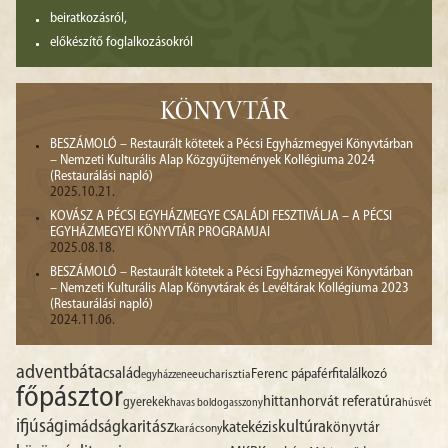
beiratkozásról,
előkészítő foglalkozásokról
KÖNYVTÁR
BESZÁMOLÓ – Restaurált kötetek a Pécsi Egyházmegyei Könyvtárban
– Nemzeti Kulturális Alap Közgyűjtemények Kollégiuma 2024
(Restaurálási napló)
2025.10.21.
KOVÁSZ A PÉCSI EGYHÁZMEGYE CSALÁDI FESZTIVÁLJA – A PÉCSI
EGYHÁZMEGYEI KÖNYVTÁR PROGRAMJAI
2025.08.18.
BESZÁMOLÓ – Restaurált kötetek a Pécsi Egyházmegyei Könyvtárban
– Nemzeti Kulturális Alap Könyvtárak és Levéltárak Kollégiuma 2023
(Restaurálási napló)
2024.11.06.
advent
báta
család
Ferenc pápa
férfitalálkozó
egyházzene
eucharisztia
főpásztor
hittan
horvát referatúra
gyerekek
havas boldogasszony
húsvét
ifjúság
imádság
karitász
kultúra
katekézis
könyvtár
karácsony