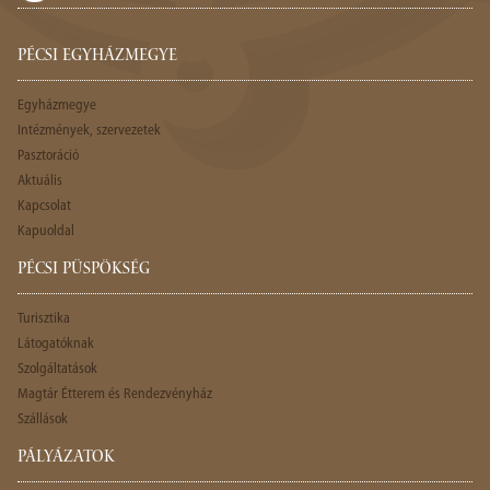
PÉCSI EGYHÁZMEGYE
Egyházmegye
Intézmények, szervezetek
Pasztoráció
Aktuális
Kapcsolat
Kapuoldal
PÉCSI PÜSPÖKSÉG
Turisztika
Látogatóknak
Szolgáltatások
Magtár Étterem és Rendezvényház
Szállások
PÁLYÁZATOK