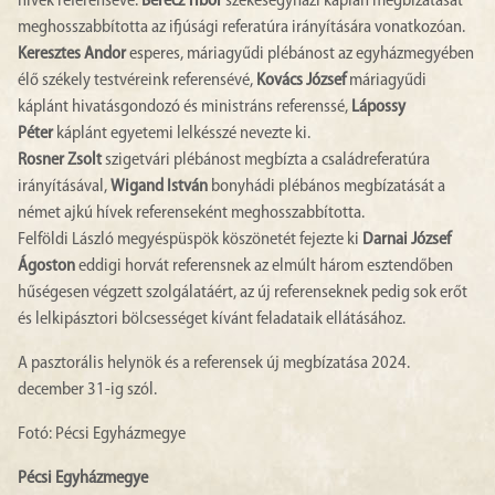
hívek referensévé.
Berecz Tibor
székesegyházi káplán megbízatását
meghosszabbította az ifjúsági referatúra irányítására vonatkozóan.
Keresztes Andor
esperes, máriagyűdi plébánost az egyházmegyében
élő székely testvéreink referensévé,
Kovács József
máriagyűdi
káplánt hivatásgondozó és ministráns referenssé,
Lápossy
Péter
káplánt egyetemi lelkésszé nevezte ki.
Rosner Zsolt
szigetvári plébánost megbízta a családreferatúra
irányításával,
Wigand István
bonyhádi plébános megbízatását a
német ajkú hívek referenseként meghosszabbította.
Felföldi László megyéspüspök köszönetét fejezte ki
Darnai József
Ágoston
eddigi horvát referensnek az elmúlt három esztendőben
hűségesen végzett szolgálatáért, az új referenseknek pedig sok erőt
és lelkipásztori bölcsességet kívánt feladataik ellátásához.
A pasztorális helynök és a referensek új megbízatása 2024.
december 31-ig szól.
Fotó: Pécsi Egyházmegye
Pécsi Egyházmegye