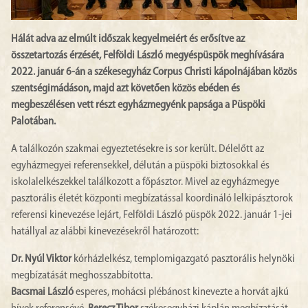
Hálát adva az elmúlt időszak kegyelmeiért és erősítve az
összetartozás érzését, Felföldi László megyéspüspök meghívására
2022. január 6-án a székesegyház Corpus Christi kápolnájában közös
szentségimádáson, majd azt követően közös ebéden és
megbeszélésen vett részt egyházmegyénk papsága a Püspöki
Palotában.
A találkozón szakmai egyeztetésekre is sor került. Délelőtt az
egyházmegyei referensekkel, délután a püspöki biztosokkal és
iskolalelkészekkel találkozott a főpásztor. Mivel az egyházmegye
pasztorális életét központi megbízatással koordináló lelkipásztorok
referensi kinevezése lejárt, Felföldi László püspök 2022. január 1-jei
hatállyal az alábbi kinevezésekről határozott:
Dr. Nyúl Viktor
kórházlelkész, templomigazgató pasztorális helynöki
megbízatását meghosszabbította.
Bacsmai László
esperes, mohácsi plébánost kinevezte a horvát ajkú