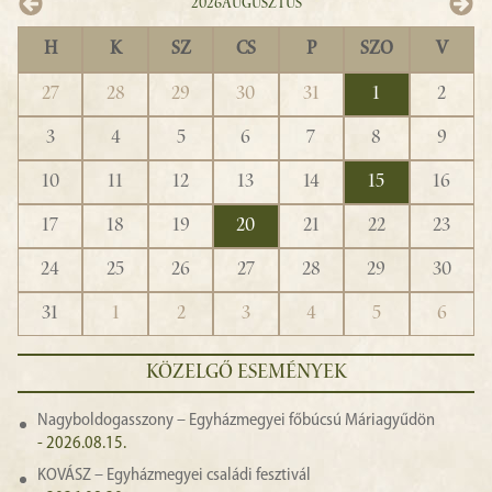
2026
Augusztus
H
K
SZ
CS
P
SZO
V
27
28
29
30
31
1
2
3
4
5
6
7
8
9
10
11
12
13
14
15
16
17
18
19
20
21
22
23
24
25
26
27
28
29
30
31
1
2
3
4
5
6
KÖZELGŐ ESEMÉNYEK
Nagyboldogasszony – Egyházmegyei főbúcsú Máriagyűdön
- 2026.08.15.
KOVÁSZ – Egyházmegyei családi fesztivál