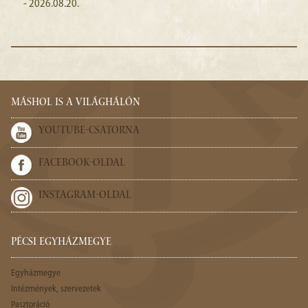
- 2026.08.20.
MÁSHOL IS A VILÁGHÁLÓN
YOUTUBE-CSATORNA
FACEBOOK-OLDAL
INSTAGRAM-OLDAL
PÉCSI EGYHÁZMEGYE
Egyházmegye
Intézmények, szervezetek
Pasztoráció