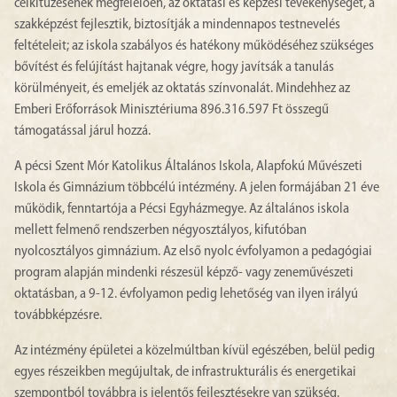
célkitűzésének megfelelően, az oktatási és képzési tevékenységet, a
szakképzést fejlesztik, biztosítják a mindennapos testnevelés
feltételeit; az iskola szabályos és hatékony működéséhez szükséges
bővítést és felújítást hajtanak végre, hogy javítsák a tanulás
körülményeit, és emeljék az oktatás színvonalát. Mindehhez az
Emberi Erőforrások Minisztériuma 896.316.597 Ft összegű
támogatással járul hozzá.
A pécsi Szent Mór Katolikus Általános Iskola, Alapfokú Művészeti
Iskola és Gimnázium többcélú intézmény. A jelen formájában 21 éve
működik, fenntartója a Pécsi Egyházmegye. Az általános iskola
mellett felmenő rendszerben négyosztályos, kifutóban
nyolcosztályos gimnázium. Az első nyolc évfolyamon a pedagógiai
program alapján mindenki részesül képző- vagy zeneművészeti
oktatásban, a 9-12. évfolyamon pedig lehetőség van ilyen irályú
továbbképzésre.
Az intézmény épületei a közelmúltban kívül egészében, belül pedig
egyes részeikben megújultak, de infrastrukturális és energetikai
szempontból továbbra is jelentős fejlesztésekre van szükség.