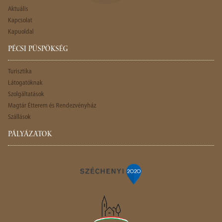
Aktuális
Kapcsolat
Kapuoldal
PÉCSI PÜSPÖKSÉG
Turisztika
Látogatóknak
Szolgáltatások
Magtár Étterem és Rendezvényház
Szállások
PÁLYÁZATOK