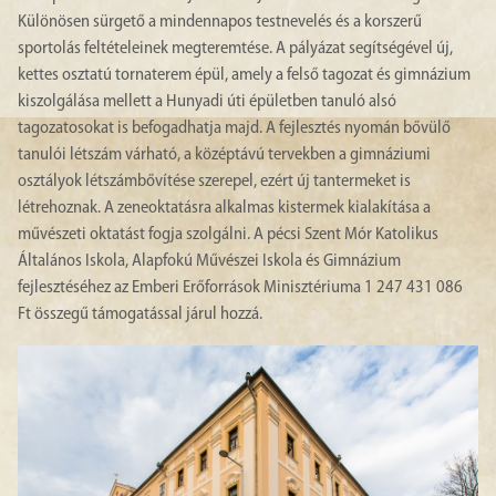
Különösen sürgető a mindennapos testnevelés és a korszerű
sportolás feltételeinek megteremtése. A pályázat segítségével új,
kettes osztatú tornaterem épül, amely a felső tagozat és gimnázium
kiszolgálása mellett a Hunyadi úti épületben tanuló alsó
tagozatosokat is befogadhatja majd. A fejlesztés nyomán bővülő
tanulói létszám várható, a középtávú tervekben a gimnáziumi
osztályok létszámbővítése szerepel, ezért új tantermeket is
létrehoznak. A zeneoktatásra alkalmas kistermek kialakítása a
művészeti oktatást fogja szolgálni. A pécsi Szent Mór Katolikus
Általános Iskola, Alapfokú Művészei Iskola és Gimnázium
fejlesztéséhez az Emberi Erőforrások Minisztériuma 1 247 431 086
Ft összegű támogatással járul hozzá.