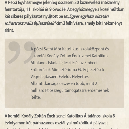
A Pécsi Egyházmegye jelenleg összesen 20 köznevelési intézmény
fenntartója, 11 iskoláé és 9 óvodáé. Az egyházmegye a közelmúltban
két sikeres pályázatot nyújtott be az
„Egyes egyházi oktatási
infrastrukturális fejlesztések”
című felhívásra, amely két intézményt
érint.
A pécsi Szent Mór Katolikus Iskolaközpont és
a komlói Kodály Zoltán Ének-zenei Katolikus
Általános Iskola fejlesztését az Emberi
Erőforrások Minisztériuma EU Fejlesztések
Végrehajtásáért Felelős Helyettes
Államtitkársága összesen több, mint 2
milliárd Ft összegű támogatásra érdemesnek
ítélte.
A komlói Kodály Zoltán Ének-zenei Katolikus Általános Iskola 8
évfolyamon két párhuzamos osztállyal működik.
A pályázat