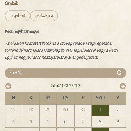
Címkék
nagyböjt
zsolozsma
Pécsi Egyházmegye
Az oldalon közzétett fotók és a szöveg részben vagy egészben
történő felhasználása kizárólag forrásmegjelöléssel vagy a Pécsi
Egyházmegye írásos hozzájárulásával engedélyezett.
2026
Augusztus
H
K
SZ
CS
P
SZO
V
27
28
29
30
31
1
2
3
4
5
6
7
8
9