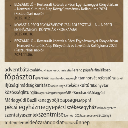
BESZÁMOLÓ – Restaurált kötetek a Pécsi Egyházmegyei Könyvtárban
– Nemzeti Kulturális Alap Közgyűjtemények Kollégiuma 2024
(Restaurálási napló)
2025.10.21.
KOVÁSZ A PÉCSI EGYHÁZMEGYE CSALÁDI FESZTIVÁLJA – A PÉCSI
EGYHÁZMEGYEI KÖNYVTÁR PROGRAMJAI
2025.08.18.
BESZÁMOLÓ – Restaurált kötetek a Pécsi Egyházmegyei Könyvtárban
– Nemzeti Kulturális Alap Könyvtárak és Levéltárak Kollégiuma 2023
(Restaurálási napló)
2024.11.06.
advent
báta
család
Ferenc pápa
férfitalálkozó
egyházzene
eucharisztia
főpásztor
hittan
horvát referatúra
gyerekek
havas boldogasszony
húsvét
ifjúság
imádság
karitász
kultúra
katekézis
könyvtár
karácsony
liturgia
közösség
MKPK
mohács
Máriagyűd
Magtár Látogatóközpont
papság
nagyböjt
Máriagyűdi Bazilika
pphf
PEM
pécsi egyházmegye
pécsi székesegyház
szabadegyetem
szentmise
szentatya
szentek
szűzanya
szerzetesek
Szentév - 2025
videó
zarándoklat
ünnep
történelem
ökumené