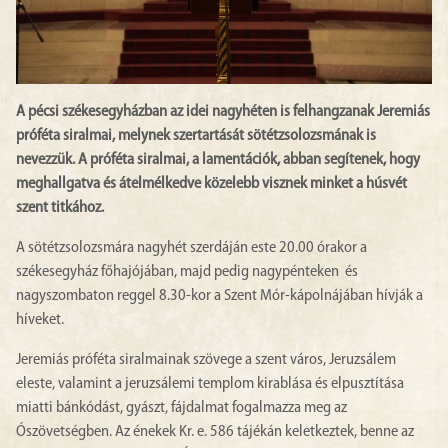
A pécsi székesegyházban az idei nagyhéten is felhangzanak Jeremiás
próféta siralmai, melynek szertartását sötétzsolozsmának is
nevezzük. A próféta siralmai, a lamentációk, abban segítenek, hogy
meghallgatva és átelmélkedve közelebb visznek minket a húsvét
szent titkához.
A sötétzsolozsmára nagyhét szerdáján este 20.00 órakor a
székesegyház főhajójában, majd pedig nagypénteken és
nagyszombaton reggel 8.30-kor a Szent Mór-kápolnájában hívják a
híveket.
Jeremiás próféta siralmainak szövege a szent város, Jeruzsálem
eleste, valamint a jeruzsálemi templom kirablása és elpusztítása
miatti bánkódást, gyászt, fájdalmat fogalmazza meg az
Ószövetségben. Az énekek Kr. e. 586 tájékán keletkeztek, benne az