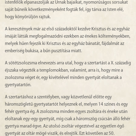
istenfélők elpanaszolják az Úrnak bajaikat, nyomorúságos sorsukat
saját bűneik következményeként fogták fel, így tárva az Isten elé,
hogy könyörüljön rajtuk.
A keresztények már az első századoktól kezdve Krisztus és az egyház
imáját látták megfogalmazódni ezekben az énekes költeményekben,
melyek hűen fejezik ki Krisztus és az egyház bánatát, fájdalmát az
emberiség bukása, a bűn pusztítása miatt.
A sötétzsolozsma elnevezés arra utal, hogy a szertartást a X. századig
éjszaka végezték a templomokban, valamint, arra is, hogy mire a
zsolozsma véget ér, egy kivételével minden gyertyát eloltanak a
gyertyatartón.
A szertartáshoz a szentélyben, vagy közvetlenül előtte egy
háromszögletű gyertyatartót helyeznek el, melyen 14 színes és egy
fehér gyertya ég. A zsolozsma minden egyes zsoltára és éneke után
eloltanak egy-egy gyertyát, míg csak a háromszög csúcsán álló fehér
gyertya marad égve. Az utolsó zsoltár végeztével az egyetlen égő
gyertyát az oltár mögé viszik, és elrejtik. Ezt követően az 50.