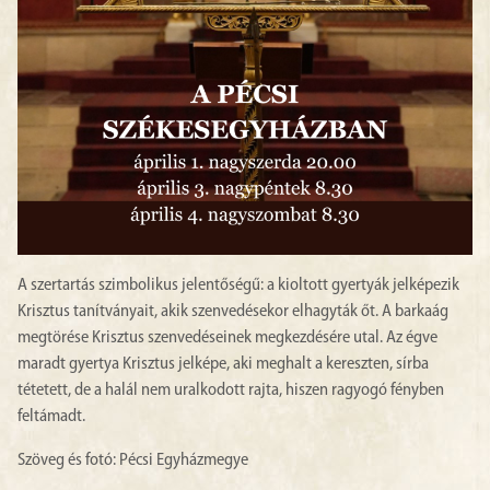
A szertartás szimbolikus jelentőségű: a kioltott gyertyák jelképezik
Krisztus tanítványait, akik szenvedésekor elhagyták őt. A barkaág
megtörése Krisztus szenvedéseinek megkezdésére utal. Az égve
maradt gyertya Krisztus jelképe, aki meghalt a kereszten, sírba
tétetett, de a halál nem uralkodott rajta, hiszen ragyogó fényben
feltámadt.
Szöveg és fotó: Pécsi Egyházmegye