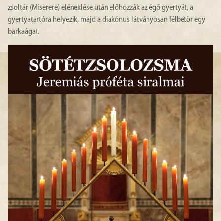
zsoltár (Miserere) eléneklése után előhozzák az égő gyertyát, a
gyertyatartóra helyezik, majd a diakónus látványosan félbetör egy
barkaágat.