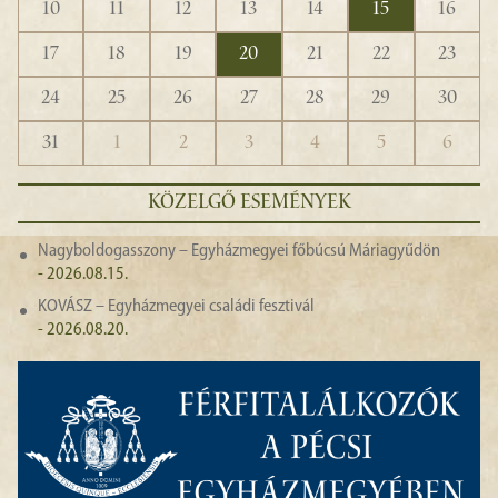
10
11
12
13
14
15
16
17
18
19
20
21
22
23
24
25
26
27
28
29
30
31
1
2
3
4
5
6
KÖZELGŐ ESEMÉNYEK
Nagyboldogasszony – Egyházmegyei főbúcsú Máriagyűdön
- 2026.08.15.
KOVÁSZ – Egyházmegyei családi fesztivál
- 2026.08.20.