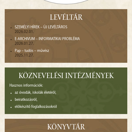
LEVÉLTÁR
SZEMÉLYI HÍREK – ÚJ LEVÉLTÁROS
2026.02.01.
E-ARCHIVUM – INFORMATIKAI PROBLÉMA
2026.01.27.
Pap – tudós – művész
2025.11.27.
KÖZNEVELÉSI INTÉZMÉNYEK
Hasznos információk:
az óvodák, iskolák életéről,
beiratkozásról,
előkészítő foglalkozásokról
KÖNYVTÁR