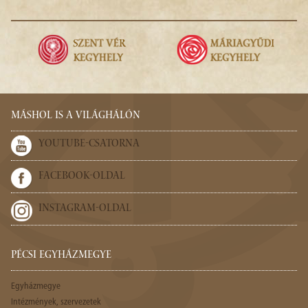
MÁSHOL IS A VILÁGHÁLÓN
YOUTUBE-CSATORNA
FACEBOOK-OLDAL
INSTAGRAM-OLDAL
PÉCSI EGYHÁZMEGYE
Egyházmegye
Intézmények, szervezetek