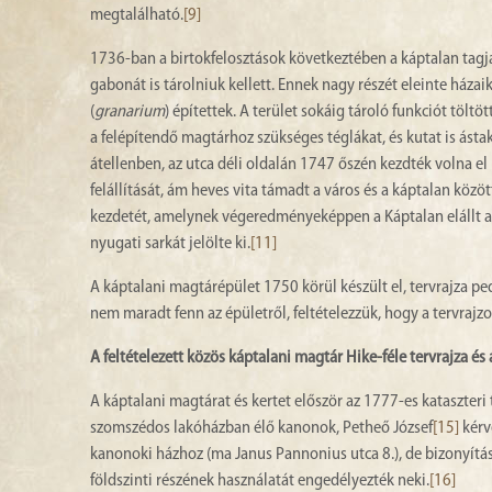
megtalálható.
[9]
1736-ban a birtokfelosztások következtében a káptalan tag
gabonát is tárolniuk kellett. Ennek nagy részét eleinte ház
(
granarium
) építettek. A terület sokáig tároló funkciót tölt
a felépítendő magtárhoz szükséges téglákat, és kutat is ásta
átellenben, az utca déli oldalán 1747 őszén kezdték volna 
felállítását, ám heves vita támadt a város és a káptalan közö
kezdetét, amelynek végeredményeképpen a Káptalan elállt az 
nyugati sarkát jelölte ki.
[11]
A káptalani magtárépület 1750 körül készült el, tervrajza p
nem maradt fenn az épületről, feltételezzük, hogy a tervraj
A feltételezett közös káptalani magtár Hike-féle tervrajza és 
A káptalani magtárat és kertet először az 1777-es kataszteri
szomszédos lakóházban élő kanonok, Petheő József
[15]
kérv
kanonoki házhoz (ma Janus Pannonius utca 8.), de bizonyítás
földszinti részének használatát engedélyezték neki.
[16]