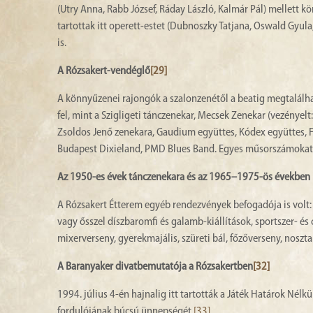
(Utry Anna, Rabb József, Ráday László, Kalmár Pál) mellett kö
tartottak itt operett-estet (Dubnoszky Tatjana, Oswald Gyula, H
is.
A Rózsakert-vendéglő
[29]
A könnyűzenei rajongók a szalonzenétől a beatig megtalálha
fel, mint a Szigligeti tánczenekar, Mecsek Zenekar (vezényel
Zsoldos Jenő zenekara, Gaudium együttes, Kódex együttes, 
Budapest Dixieland, PMD Blues Band. Egyes műsorszámokat h
Az 1950-es évek tánczenekara és az 1965–1975-ös években 
A Rózsakert Étterem egyéb rendezvények befogadója is volt:
vagy ősszel díszbaromfi és galamb-kiállítások, sportszer- é
mixerverseny, gyerekmajális, szüreti bál, főzőverseny, nosztal
A Baranyaker divatbemutatója a Rózsakertben
[32]
1994. július 4-én hajnalig itt tartották a Játék Határok Nélkü
fordulójának búcsú ünnepségét.
[33]