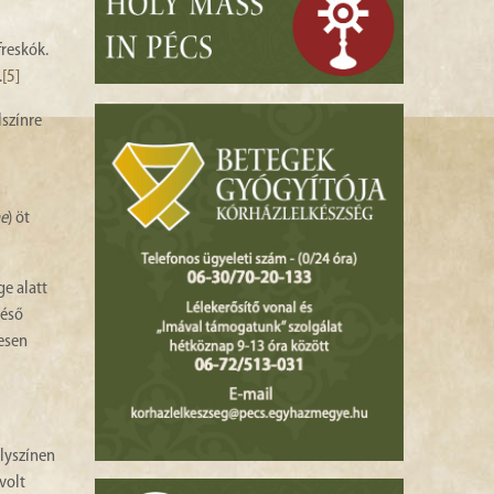
freskók.
.
[5]
lszínre
ae
) öt
ge alatt
késő
jesen
elyszínen
volt