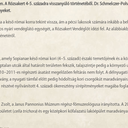
n. A Rózsakert 4-5. századra visszanyúló történetéből. Dr. Schmelczer-Poh
yeket.
a a késő római korra tekint vissza, ám a pécsi lakosok számára inkább a b
 nyári vendéglátó egységét, a Rózsakert Vendéglőt idézi fel. Az alábbiak
énetéről.
, amely Sopianae késő római kori (4–5. századi) északi temetőjének és a k
talan utcák által határolt területen fekszik, talajszintje pedig a környező
10–2011-es régészeti ásatást megelőzően feltárás nem folyt. A délnyugati
advány, a nyugati támfal előtt pedig hódoltság kori csorgókút maradványair
 részévé nyilvánított 4. századi ókeresztény sírépítményeket magába fogl
óth Zsolt, a Janus Pannonius Múzeum régész-főmuzeológusa irányította. A 
ületet (
cella trichora
) és egy középkori kőfalazatú lakóépület maradványa