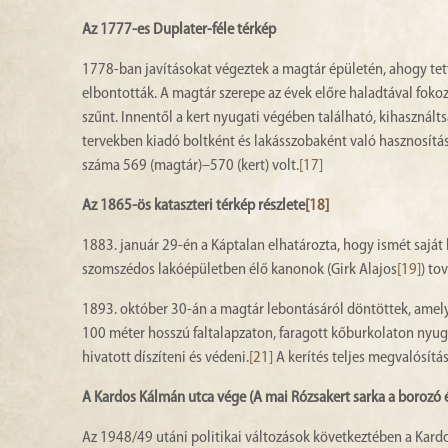
Az 1777-es Duplater-féle térkép
1778-ban javításokat végeztek a magtár épületén, ahogy tet
elbontották. A magtár szerepe az évek előre haladtával foko
szűnt. Innentől a kert nyugati végében található, kihasználts
tervekben kiadó boltként és lakásszobaként való hasznosítása
száma 569 (magtár)–570 (kert) volt.
[17]
Az 1865-ös kataszteri térkép részlete
[18]
1883. január 29-én a Káptalan elhatározta, hogy ismét saját 
szomszédos lakóépületben élő kanonok (Girk Alajos
[19]
) to
1893. október 30-án a magtár lebontásáról döntöttek, amelye
100 méter hosszú faltalapzaton, faragott kőburkolaton nyugvó 
hivatott díszíteni és védeni.
[21]
A kerítés teljes megvalósít
A Kardos Kálmán utca vége (A mai Rózsakert sarka a borozó és 
Az 1948/49 utáni politikai változások következtében a Kard