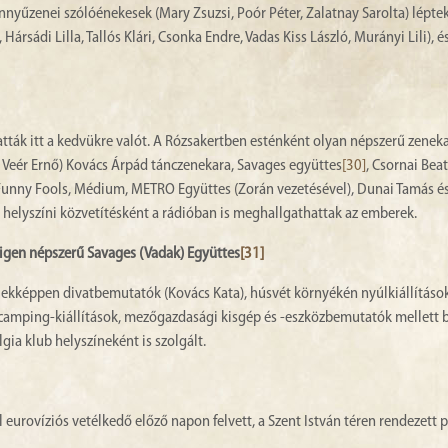
nnyűzenei szólóénekesek (Mary Zsuzsi, Poór Péter, Zalatnay Sarolta) léptek 
ársádi Lilla, Tallós Klári, Csonka Endre, Vadas Kiss László, Murányi Lili), é
tták itt a kedvükre valót. A Rózsakertben esténként olyan népszerű zenek
t: Veér Ernő) Kovács Árpád tánczenekara, Savages együttes
[30]
, Csornai Bea
Funny Fools, Médium, METRO Együttes (Zorán vezetésével), Dunai Tamás és
elyszíni közvetítésként a rádióban is meghallgathattak az emberek.
igen népszerű Savages (Vadak) Együttes
[31]
 ekképpen divatbemutatók (Kovács Kata), húsvét környékén nyúlkiállítások
s camping-kiállítások, mezőgazdasági kisgép és -eszközbemutatók mellett 
gia klub helyszíneként is szolgált.
l eurovíziós vetélkedő előző napon felvett, a Szent István téren rendezett p