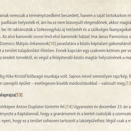
jainak nemcsak a terménytizedként beszedett, hanem a saját birtokaikon 
aik padlásán helyezték el, ám ha ez nem bizonyult elegendőnek, akkor magtá
ött be: itt raktározták a Székesegyház új tetőzetét és a szükséges faanyagoka
k. Az alsó kanonoki soron levő első kanonoki házzal (ma Janus Pannonius u
el Domsics Mátyás őrkanonok
[10]
javaslatára a közös káptalani gabonatárol
tt a terület tulajdonlást illetően. Ennek kapcsán egy csaknem kétéves per v
eredeti tervektől, és végül a felépítendő közös magtár helyszínének a ma
edig Hike Kristóf kőfaragó munkája volt. Sajnos mivel semmilyen rajz/kép, 
zon szereplő épület – esetlegesen kisebb módosításokkal – valósult meg.
[12
alaprajza
[13]
 térképen Anton Duplater tüntette fel.
[14]
Ugyanezen év december 23-án a
ényezte a Káptalannál, hogy a granáriumot és a kertet csatolják a szomsz
 nyert, hogy ez a terület sohasem tartozott a lakóépülethez. Végül csak a 