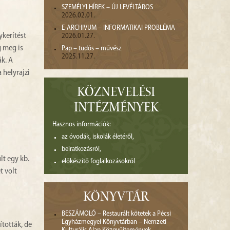
SZEMÉLYI HÍREK – ÚJ LEVÉLTÁROS
2026.02.01.
E-ARCHIVUM – INFORMATIKAI PROBLÉMA
ykerítést
2026.01.27.
g meg is
Pap – tudós – művész
2025.11.27.
ák. A
 helyrajzi
KÖZNEVELÉSI
INTÉZMÉNYEK
Hasznos információk:
az óvodák, iskolák életéről,
beiratkozásról,
lt egy kb.
előkészítő foglalkozásokról
t volt
KÖNYVTÁR
BESZÁMOLÓ – Restaurált kötetek a Pécsi
Egyházmegyei Könyvtárban – Nemzeti
tották, de