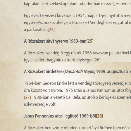
káptalani kert székeskáptalani tulajdonban maradt, és bérleti
Egy éves tervezést követően, 1954. május 1-jén nyitotta meg
egysége/szórakozóhelye, a Rózsakert Vendéglő, és egyúttal 
a parkosítást.
[24]
A Rózsakert látványterve 1953-ban
[25]
A Rózsakert-vendéglő egy részét 1956 tavaszán palatetővel 
így el kellett hagyniuk a kerthelyiséget.
[26]
A Rózsakert hirdetése (
Dunántúli Napló
, 1959. augusztus 5. 
1964-ben Gedeon Endre lett a vendéglátóegység vezetője. A k
óra között volt nyitva. 1975 után a Janus Pannonius utca fo
[27]
1980-ban a vezető Gál Béla, az utolsó bérlője és üzemel
üzletvezetője volt.
Janus Pannonius utcai légifotó 1969-ből
[28]
A Rózsakertben szinte minden korosztály körében igen népsz