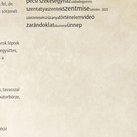
pécsi székesegyház
szabadegyetem
fel, de
szentmise
szentatya
szentek
Szentév - 2025
s sörzenét
videó
történelem
szűzanya
szerzetesek
zarándoklat
ünnep
ökumené
arok léptek
tegyüttes,
 a
, tavasszal
bútorbörze,
écsi