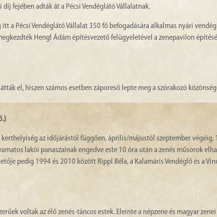
 díj fejében adták át a Pécsi Vendéglátó Vállalatnak.
 itt a Pécsi Vendéglátó Vállalat 350 fő befogadására alkalmas nyári vendég
megkezdték Hengl Ádám építésvezető felügyeletével a zenepavilon építésé
látták el, hiszen számos esetben záporeső lepte meg a szórakozó közönség
6.)
erthelyiség az időjárástól függően, április/májustól szeptember végéig, 
lyamatos lakói panaszainak engedve este 10 óra után a zenés műsorok elha
tetője pedig 1994 és 2010 között Rippl Béla, a Kalamáris Vendéglő és a Vi
erűek voltak az élő zenés-táncos estek. Eleinte a népzene és magyar zene