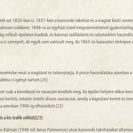
ték ezt 1826-ban is. 1831-ben a kanonoki lakóház és a magtár közti sövén
zatosan csökkent, 1848-ra az egyházi tized megszüntetésével gyakorlatila
ág nélküli épületet kiadták, és katonai szállásként és ruhatárként használt
 is szerepelt, de egyik sem valósult meg. Az 1865-ös kataszteri térképen a
kezelésbe veszi a magtárat és tataroztatja. A pince használatára azonban a
vábbra is igényt tartott.
[20]
t csak a következő év tavaszán kezdtek meg. Az épület helyére ekkor kerü
kerítés, tetején öntött díszes vasráccsal, amely a káptalani kertet és tere
ása azonban 1906-ig elhúzódott.
[22]
a kis trafik nélkül)
[23]
os Kálmán (1948-tól Janus Pannonius) utcai kanonoki lakóházakat államosí