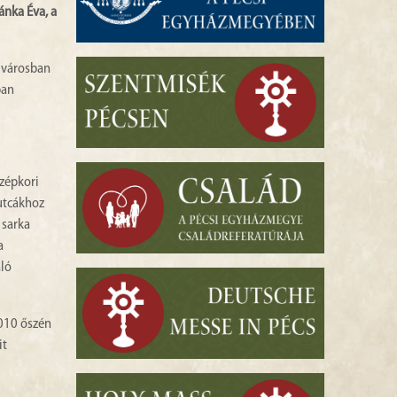
ánka Éva, a
elvárosban
ban
özépkori
 utcákhoz
 sarka
a
aló
2010 őszén
it