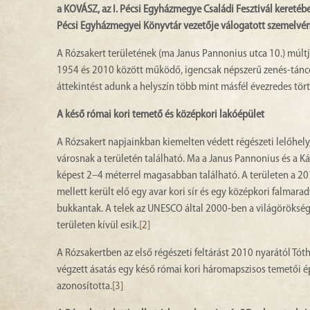
a KOVÁSZ, az I. Pécsi Egyházmegye Családi Fesztivál keretébe
Pécsi Egyházmegyei Könyvtár vezetője válogatott szemelvén
A Rózsakert területének (ma Janus Pannonius utca 10.) múltj
1954 és 2010 között működő, igencsak népszerű zenés-táncos
áttekintést adunk a helyszín több mint másfél évezredes tört
A késő római kori temető és középkori lakóépület
A Rózsakert napjainkban kiemelten védett régészeti lelőhely
városnak a területén található. Ma a Janus Pannonius és a Káp
képest 2–4 méterrel magasabban található. A területen a 20
mellett került elő egy avar kori sír és egy középkori falmar
bukkantak. A telek az UNESCO által 2000-ben a világörökség
területen kívül esik.
[2]
A Rózsakertben az első régészeti feltárást 2010 nyarától T
végzett ásatás egy késő római kori háromapszisos temetői ép
azonosította.
[3]