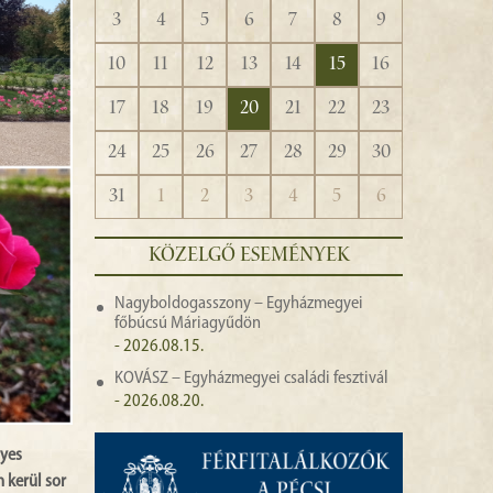
3
4
5
6
7
8
9
10
11
12
13
14
15
16
17
18
19
20
21
22
23
24
25
26
27
28
29
30
31
1
2
3
4
5
6
KÖZELGŐ ESEMÉNYEK
Nagyboldogasszony – Egyházmegyei
főbúcsú Máriagyűdön
- 2026.08.15.
KOVÁSZ – Egyházmegyei családi fesztivál
- 2026.08.20.
lyes
 kerül sor