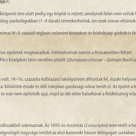
ója
[4]
központi tere alatt pedig egy kriptát is rejtett, amelynek falán nem voltak 
nűleg szarkofágokban (1–4 darab) temetkezhettek, ám ezek onnan eltűntek
ómai (4–5. század) téglasír, valamint középkori és hódoltsági gödrök is fe
os épületek megmaradtak. Feltételezések szerint a Rózsakertben feltárt
écs középkori latin nevében jelzett (
Quinqueeccclesiae – Quinqie Basilic
olt. 14–16. századra kőfalazatú lakóépületet állítottak fel, északi helyisé
ta. Körülötte északi és déli irányban gazdasági udvar terült el. Az épület a 
s már nem építették újjá, majd az idő előre haladtával a földfelszínig tel
 időszakból származnak. Az 1695-ös összeírás (
Conscriptio
) nem említ a h
 négyszögöl nagyságú terület az alsó kanonoki házsor délnyugati sarkában 