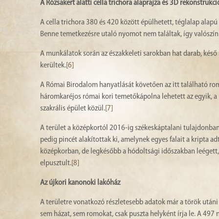
A Rózsakert alatti cella trichora alaprajza és 3D rekonstrukci
A cella trichora 380 és 420 között épülhetett, téglalap alapú 
Benne temetkezésre utaló nyomot nem találtak, így valószí
A munkálatok során az északkeleti sarokban hat darab, késő r
kerültek.
[6]
A Római Birodalom hanyatlását követően az itt található rom
háromkaréjos római kori temetőkápolna lehetett az egyik, a P
szakrális épület közül.
[7]
A terület a középkortól 2016-ig székeskáptalani tulajdonban v
pedig pincét alakítottak ki, amelynek egyes falait a kripta ad
középkorban, de legkésőbb a hódoltsági időszakban leégett, é
elpusztult.
[8]
Az újkori kanonoki lakóház
A területre vonatkozó részletesebb adatok már a török utáni
sem házat, sem romokat, csak puszta helyként írja le. A 497