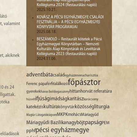
Kulturális Alap Közgyűjtemények
Kollégiuma 2024 (Restaurálási napló)
2025.10.21.
látó
KOVÁSZ A PÉCSI EGYHÁZMEGYE CSALÁDI
FESZTIVÁLJA – A PÉCSI EGYHÁZMEGYEI
t, valamint
KÖNYVTÁR PROGRAMJAI
2025.08.18.
BESZÁMOLÓ – Restaurált kötetek a Pécsi
Egyházmegyei Könyvtárban – Nemzeti
Kulturális Alap Könyvtárak és Levéltárak
Kollégiuma 2023 (Restaurálási napló)
et, akiknek
2024.11.06.
advent
báta
család
egyházzene
eucharisztia
főpásztor
Ferenc pápa
férfitalálkozó
10 és 24
hittan
horvát referatúra
gyerekek
havas boldogasszony
llgattak.
ifjúság
imádság
karitász
karácsony
húsvét
notéka
liturgia
kultúra
közösség
katekézis
könyvtár
MKPK
mohács
Máriagyűd
Magtár Látogatóközpont
papság
nagyböjt
Máriagyűdi Bazilika
PEM
pécsi egyházmegye
pphf
i előadások