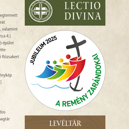
megtermett
rat
t, valamint
tca 4.)
ó épület
ette
i Rózsakert
fénykép
]
édos
magtár
LEVÉLTÁR