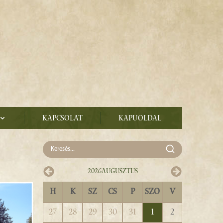
Kapcsolat
Kapuoldal
2026
Augusztus
H
K
SZ
CS
P
SZO
V
27
28
29
30
31
1
2