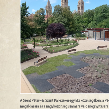
A Szent Péter- és Szent Pál-székesegyház közelségében, a 
megáldására és a nagyközönség számára való megnyitására 20