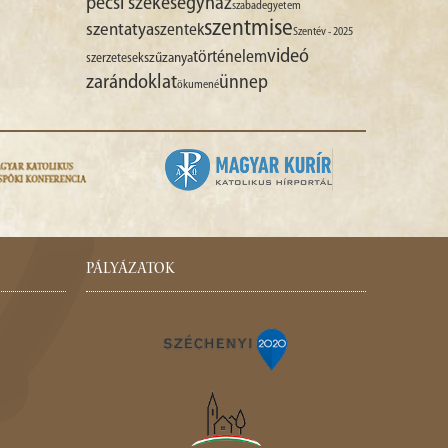
pécsi székesegyház
szabadegyetem
szentmise
szentatya
szentek
Szentév - 2025
videó
történelem
szűzanya
szerzetesek
zarándoklat
ünnep
ökumené
PÁLYÁZATOK