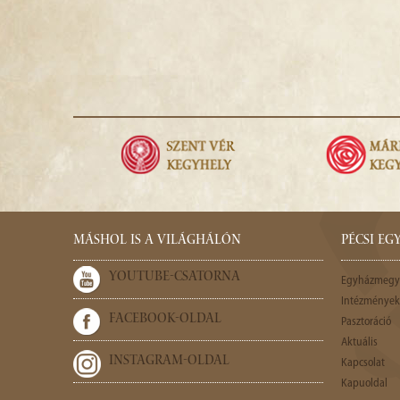
MÁSHOL IS A VILÁGHÁLÓN
PÉCSI E
YOUTUBE-CSATORNA
Egyházmegy
Intézmények,
FACEBOOK-OLDAL
Pasztoráció
Aktuális
INSTAGRAM-OLDAL
Kapcsolat
Kapuoldal