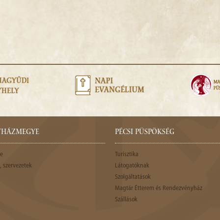
GYHÁZMEGYE
PÉCSI PÜSPÖKSÉG
e
Turisztika
 szervezetek
Látogatóknak
Szolgáltatások
Magtár Étterem és Rendezvényház
Szállások