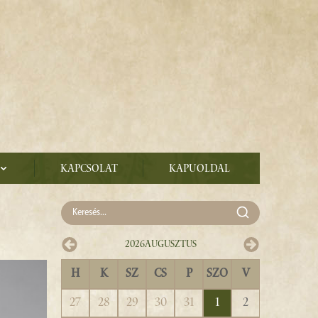
Kapcsolat
Kapuoldal
2026
Augusztus
H
K
SZ
CS
P
SZO
V
27
28
29
30
31
1
2