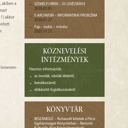
, akiben a
SZEMÉLYI HÍREK – ÚJ LEVÉLTÁROS
2026.02.01.
mait
E-ARCHIVUM – INFORMATIKAI PROBLÉMA
41]
akkor
2026.01.27.
részt:
Pap – tudós – művész
s
2025.11.27.
KÖZNEVELÉSI
INTÉZMÉNYEK
? Ismerem-
Hasznos információk:
az óvodák, iskolák életéről,
a
beiratkozásról,
előkészítő foglalkozásokról
KÖNYVTÁR
BESZÁMOLÓ – Restaurált kötetek a Pécsi
Egyházmegyei Könyvtárban – Nemzeti