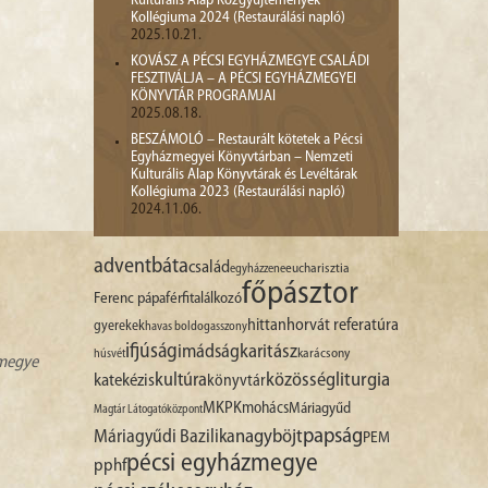
Kulturális Alap Közgyűjtemények
Kollégiuma 2024 (Restaurálási napló)
2025.10.21.
KOVÁSZ A PÉCSI EGYHÁZMEGYE CSALÁDI
FESZTIVÁLJA – A PÉCSI EGYHÁZMEGYEI
KÖNYVTÁR PROGRAMJAI
2025.08.18.
BESZÁMOLÓ – Restaurált kötetek a Pécsi
Egyházmegyei Könyvtárban – Nemzeti
Kulturális Alap Könyvtárak és Levéltárak
Kollégiuma 2023 (Restaurálási napló)
2024.11.06.
advent
báta
család
egyházzene
eucharisztia
főpásztor
Ferenc pápa
férfitalálkozó
hittan
horvát referatúra
gyerekek
havas boldogasszony
ifjúság
imádság
karitász
karácsony
húsvét
zmegye
liturgia
kultúra
közösség
katekézis
könyvtár
MKPK
mohács
Máriagyűd
Magtár Látogatóközpont
papság
nagyböjt
Máriagyűdi Bazilika
PEM
pécsi egyházmegye
pphf