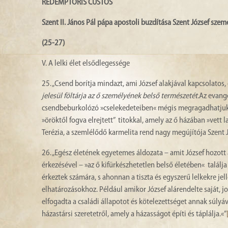
REDEMPTORIS CUSTOS
Szent II. János Pál pápa apostoli buzdítása Szent József szem
(25-27)
V. A lelki élet elsődlegessége
25. „Csend borítja mindazt, ami József alakjával kapcsolatos,
jelesül föltárja az ő személyének belső természetét.
Az evangé
csendbeburkolózó »cselekedeteiben« mégis megragadhatju
»öröktől fogva elrejtett” titokkal, amely az ő házában »vett
Terézia, a szemlélődő karmelita rend nagy megújítója Szent J
26. „Egész életének egyetemes áldozata – amit József hozot
érkezésével – »az ő kifürkészhetetlen belső életében« talá
érkeztek számára, s ahonnan a tiszta és egyszerű lelkekre je
elhatározásokhoz. Például amikor József alárendelte saját, 
elfogadta a családi állapotot és kötelezettséget annak súlyá
házastársi szeretetről, amely a házasságot építi és táplálja.«”