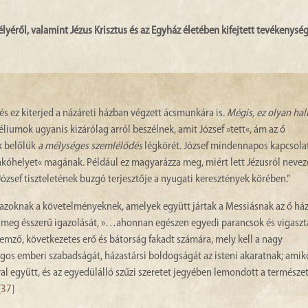
élyéről, valamint Jézus Krisztus és az Egyház életében kifejtett tevékenysé
 és ez kiterjed a názáreti házban végzett ácsmunkára is.
Mégis, ez olyan hal
liumok ugyanis kizárólag arról beszélnek, amit József »tett«, ám az ő
k belőlük
a mélységes szemlélődés
légkörét. József mindennapos kapcsolat
 lakóhelyet« magának. Például ez magyarázza meg, miért lett Jézusról nevez
ózsef tiszteletének buzgó terjesztője a nyugati keresztények körében.”
t azoknak a követelményeknek, amelyek együtt jártak a Messiásnak az ő há
lja meg ésszerű igazolását, »…ahonnan egészen egyedi parancsok és vigaszt
llemző, következetes erő és bátorság fakadt számára, mely kell a nagy
jogos emberi szabadságát, házastársi boldogságát az isteni akaratnak; amik
val együtt, és az egyedülálló szűzi szeretet jegyében lemondott a természe
[37]