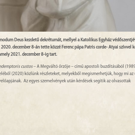
dmodum Deus kezdetű dekrétumát, mellyel a Katolikus Egyház védőszentjé
 2020. december 8-án tette közzé Ferenc pápa Patris corde- Atyai szívvel 
 amely 2021. december 8-ig tart.
edemptoris custos
– A Megváltó őrzője – című apostoli buzdításából (1989)
veléből (2020) közlünk részleteket, melyekből megismerhetjük, hogy mi az
velőapjának. Az egyes szemelvények után kérdések segítik az olvasottak