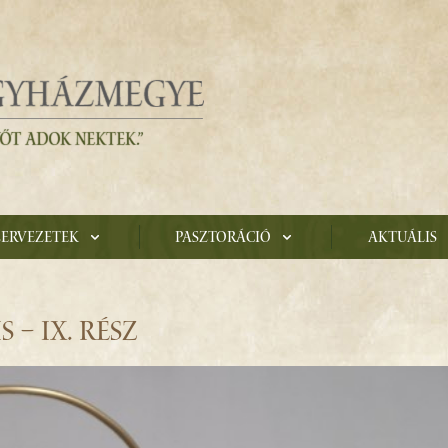
zervezetek
Pasztoráció
Aktuális
 – IX. RÉSZ