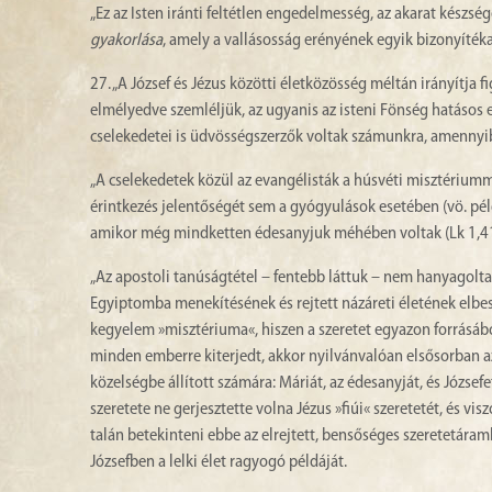
„Ez az Isten iránti feltétlen engedelmesség, az akarat készs
gyakorlása
, amely a vallásosság erényének egyik bizonyítéka
27. „A József és Jézus közötti életközösség méltán irányítja
elmélyedve szemléljük, az ugyanis az isteni Fönség hatásos
cselekedetei is üdvösségszerzők voltak számunkra, amennyi
„A cselekedetek közül az evangélisták a húsvéti misztériumma
érintkezés jelentőségét sem a gyógyulások esetében (vö. péld
amikor még mindketten édesanyjuk méhében voltak (Lk 1,41
„Az apostoli tanúságtétel – fentebb láttuk – nem hanyagolt
Egyiptomba menekítésének és rejtett názáreti életének elbes
kegyelem »misztériuma«, hiszen a szeretet egyazon forrásából
minden emberre kiterjedt, akkor nyilvánvalóan elsősorban az
közelségbe állított számára: Máriát, az édesanyját, és Józsefet
szeretete ne gerjesztette volna Jézus »fiúi« szeretetét, és vis
talán betekinteni ebbe az elrejtett, bensőséges szeretetáraml
Józsefben a lelki élet ragyogó példáját.