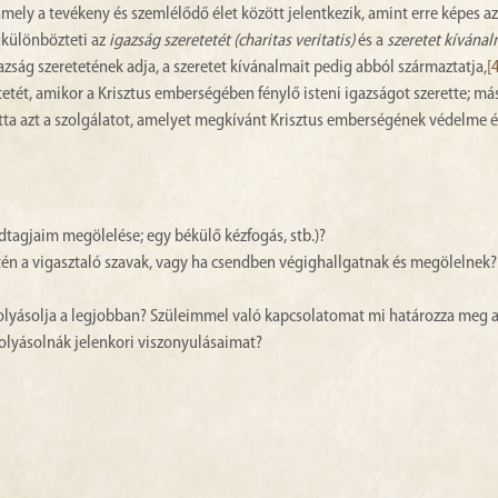
 amely a tevékeny és szemlélődő élet között jelentkezik, amint erre képes az
egkülönbözteti az
igazság szeretetét (charitas veritatis)
és a
szeretet kívánal
azság szeretetének adja, a szeretet kívánalmait pedig abból származtatja,
[
etetét, amikor a Krisztus emberségében fénylő isteni igazságot szerette; más
átta azt a szolgálatot, amelyet megkívánt Krisztus emberségének védelme é
ládtagjaim megölelése; egy békülő kézfogás, stb.)?
etén a vigasztaló szavak, vagy ha csendben végighallgatnak és megölelnek
yásolja a legjobban? Szüleimmel való kapcsolatomat mi határozza meg 
lyásolnák jelenkori viszonyulásaimat?