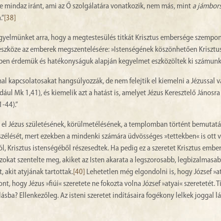
ége mindaz iránt, ami az Ő szolgálatára vonatkozik, nem más, mint
a jámbor
.”
[38]
 figyelmünket arra, hogy a megtestesülés titkát Krisztus embersége szempo
 eszköze az emberek megszentelésére: »Istenségének köszönhetően Krisztu
ben érdemük és hatékonyságuk alapján kegyelmet eszközöltek ki számunk
l kapcsolatosakat hangsúlyozzák, de nem felejtik el kiemelni a Jézussal va
ául Mk 1,41), és kiemelik azt a hatást is, amelyet Jézus Keresztelő Jánosra
-44).”
a el Jézus születésének, körülmetélésének, a templomban történt bemutat
zélését, mert ezekben a mindenki számára üdvösséges »tettekben« is ott v
, Krisztus istenségéből részesedtek. Ha pedig ez a szeretet Krisztus ember
okat szentelte meg, akiket az Isten akarata a legszorosabb, legbizalmasa
, akit atyjának tartottak.
[40]
Lehetetlen még elgondolni is, hogy József »a
zont, hogy Jézus »fiúi« szeretete ne fokozta volna József »atyai« szeretetét. T
ásba? Ellenkezőleg. Az isteni szeretet indításaira fogékony lelkek joggal lá