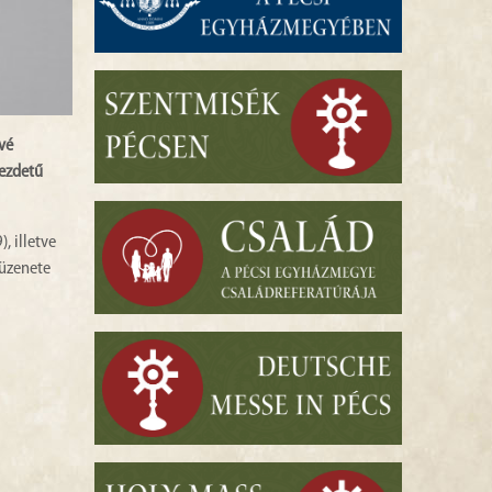
vé
kezdetű
, illetve
 üzenete