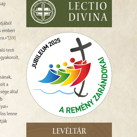
ság
ntjából
s emberi
ra.«”
[39]
ló testi
 gyakorolt,
ásának,
olt a
sége által
bb
tyai«
ilos lenne
tják
LEVÉLTÁR