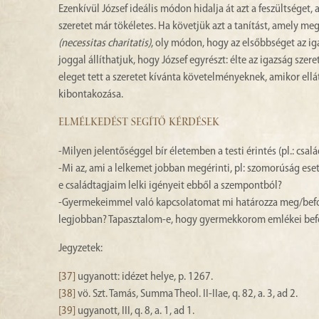
Ezenkívül József ideális módon hidalja át azt a feszültséget,
szeretet már tökéletes. Ha követjük azt a tanítást, amely m
(necessitas charitatis)
, oly módon, hogy az elsőbbséget az ig
joggal állíthatjuk, hogy József egyrészt: élte az igazság szer
eleget tett a szeretet kívánta követelményeknek, amikor ell
kibontakozása.
ELMÉLKEDÉST SEGÍTŐ KÉRDÉSEK
-Milyen jelentőséggel bír életemben a testi érintés (pl.: csa
-Mi az, ami a lelkemet jobban megérinti, pl: szomorúság es
e családtagjaim lelki igényeit ebből a szempontból?
-Gyermekeimmel való kapcsolatomat mi határozza meg/befol
legjobban? Tapasztalom-e, hogy gyermekkorom emlékei befo
Jegyzetek:
[37]
ugyanott: idézet helye, p. 1267.
[38]
vö. Szt. Tamás, Summa Theol. II-IIae, q. 82, a. 3, ad 2.
[39]
ugyanott, III, q. 8, a. 1, ad 1.