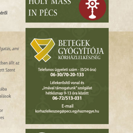
géről
lgatás, ami
ban állt az
ett Szent
zába
alások
or
tes