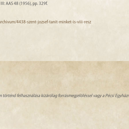
III: AAS 48 (1956), pp. 329f.
rchivum/4438-szent-jozsef-tanit-minket-is-viii-resz
n történő felhasználása kizárólag forrásmegjelöléssel vagy a Pécsi Egyhá