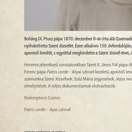
Boldog IX. Piusz pápa 1870. december 8-án írta alá Quema
nyilvánította Szent Józsefet.
Ezen alkalom 150. évfordulóján,
apostoli levelét, s egyúttal meghirdette a Szent József-évet,
Hetente jelentkező sorozatunkban Szent II. János Pál pápa
R
Ferenc pápa
Patris corde
– Atyai szívvel kezdetű apostoli le
számunkra Szent Józsefnek: Szűz Mária jegyesének, Jézus ne
elmélyítését. A teljes dokumentumok elolvashatók:
Redemptoris Custos
Patris corde – Apai szívvel