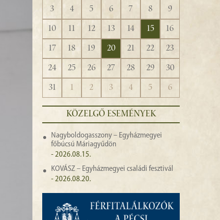
3
4
5
6
7
8
9
10
11
12
13
14
15
16
17
18
19
20
21
22
23
24
25
26
27
28
29
30
31
1
2
3
4
5
6
KÖZELGŐ ESEMÉNYEK
Nagyboldogasszony – Egyházmegyei
főbúcsú Máriagyűdön
- 2026.08.15.
KOVÁSZ – Egyházmegyei családi fesztivál
- 2026.08.20.