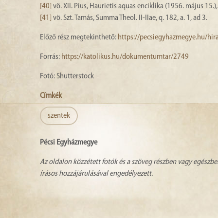
[40]
vö. XII. Pius, Haurietis aquas enciklika (1956. május 15.), 
[41]
vö. Szt. Tamás, Summa Theol. II-IIae, q. 182, a. 1, ad 3.
Előző rész megtekinthető:
https://pecsiegyhazmegye.hu/hira
Forrás:
https://katolikus.hu/dokumentumtar/2749
Fotó: Shutterstock
Címkék
szentek
Pécsi Egyházmegye
Az oldalon közzétett fotók és a szöveg részben vagy egészbe
írásos hozzájárulásával engedélyezett.