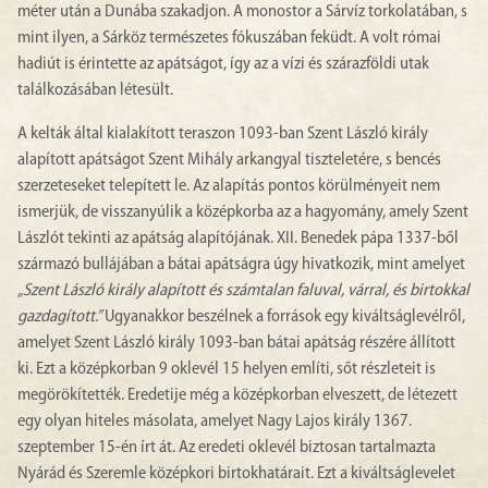
méter után a Dunába szakadjon. A monostor a Sárvíz torkolatában, s
mint ilyen, a Sárköz természetes fókuszában feküdt. A volt római
hadiút is érintette az apátságot, így az a vízi és szárazföldi utak
találkozásában létesült.
A kelták által kialakított teraszon 1093-ban Szent László király
alapított apátságot Szent Mihály arkangyal tiszteletére, s bencés
szerzeteseket telepített le. Az alapítás pontos körülményeit nem
ismerjük, de visszanyúlik a középkorba az a hagyomány, amely Szent
Lászlót tekinti az apátság alapítójának. XII. Benedek pápa 1337-ből
származó bullájában a bátai apátságra úgy hivatkozik, mint amelyet
„Szent László király alapított és számtalan faluval, várral, és birtokkal
gazdagított.”
Ugyanakkor beszélnek a források egy kiváltságlevélről,
amelyet Szent László király 1093-ban bátai apátság részére állított
ki. Ezt a középkorban 9 oklevél 15 helyen említi, sőt részleteit is
megörökítették. Eredetije még a középkorban elveszett, de létezett
egy olyan hiteles másolata, amelyet Nagy Lajos király 1367.
szeptember 15-én írt át. Az eredeti oklevél biztosan tartalmazta
Nyárád és Szeremle középkori birtokhatárait. Ezt a kiváltságlevelet