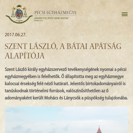
2017.06.27.
SZENT LÁSZLÓ, A BÁTAI APÁTSÁG
ALAPÍTÓJA
Szent László király egyházszervező tevékenységének nyomai a pécsi
egyházmegyében is felelhetők. Ő állapította meg az egyházmegye
kalocsai érsekség felé néző határait. Jelentős birtokadományairól is
tanúskodnak történelmi források, valószínűsíthetően az ő
adományaként került Mohács és Lánycsók a püspökség tulajdonába.