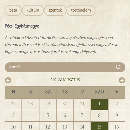
báta
kultúra
szentek
történelem
Pécsi Egyházmegye
Az oldalon közzétett fotók és a szöveg részben vagy egészben
történő felhasználása kizárólag forrásmegjelöléssel vagy a Pécsi
Egyházmegye írásos hozzájárulásával engedélyezett.
2026
Augusztus
H
K
SZ
CS
P
SZO
V
27
28
29
30
31
1
2
3
4
5
6
7
8
9
10
11
12
13
14
15
16