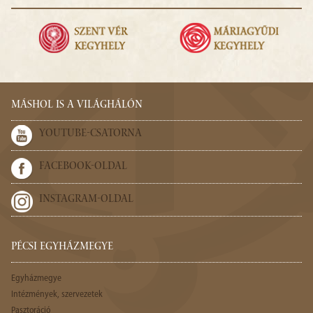
MÁSHOL IS A VILÁGHÁLÓN
YOUTUBE-CSATORNA
FACEBOOK-OLDAL
INSTAGRAM-OLDAL
PÉCSI EGYHÁZMEGYE
Egyházmegye
Intézmények, szervezetek
Pasztoráció