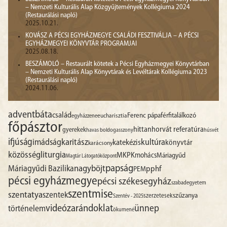
– Nemzeti Kulturális Alap Közgyűjtemények Kollégiuma 2024
(Restaurálási napló)
2025.10.21.
KOVÁSZ A PÉCSI EGYHÁZMEGYE CSALÁDI FESZTIVÁLJA – A PÉCSI
EGYHÁZMEGYEI KÖNYVTÁR PROGRAMJAI
2025.08.18.
BESZÁMOLÓ – Restaurált kötetek a Pécsi Egyházmegyei Könyvtárban
– Nemzeti Kulturális Alap Könyvtárak és Levéltárak Kollégiuma 2023
(Restaurálási napló)
2024.11.06.
advent
báta
család
Ferenc pápa
férfitalálkozó
egyházzene
eucharisztia
főpásztor
hittan
horvát referatúra
gyerekek
havas boldogasszony
húsvét
ifjúság
imádság
karitász
kultúra
katekézis
könyvtár
karácsony
liturgia
közösség
MKPK
mohács
Máriagyűd
Magtár Látogatóközpont
papság
nagyböjt
Máriagyűdi Bazilika
pphf
PEM
pécsi egyházmegye
pécsi székesegyház
szabadegyetem
szentmise
szentatya
szentek
szűzanya
szerzetesek
Szentév - 2025
videó
zarándoklat
ünnep
történelem
ökumené