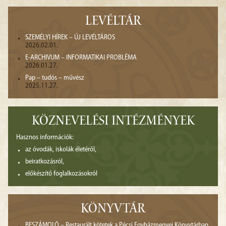
LEVÉLTÁR
SZEMÉLYI HÍREK – ÚJ LEVÉLTÁROS
2026.02.01.
E-ARCHIVUM – INFORMATIKAI PROBLÉMA
2026.01.27.
Pap – tudós – művész
2025.11.27.
KÖZNEVELÉSI INTÉZMÉNYEK
Hasznos információk:
az óvodák, iskolák életéről,
beiratkozásról,
előkészítő foglalkozásokról
KÖNYVTÁR
BESZÁMOLÓ – Restaurált kötetek a Pécsi Egyházmegyei Könyvtárban