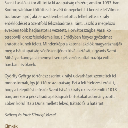
Szent László akkor állította ki az apátság részére, amikor 1093-ban
Bodrog várában töltötte a húsvéti ünnepeket. Itt kereste fel Vilmos
toulouse-i gróf, aki Jeruzsálembe tartott, s felkeltette a király
érdeklődését a Szentföld felszabadítása iránt. László a megelőző
években több hadjáratot is vezetett, Horvátországba, Vaszilkó
terebovlji orosz fejedelem ellen, s Erdélyben fényes győzelmet
aratott a kunok felett. Mindenképp a katonai akciók magyarázhatják
meg a bátai apátság védőszentjének kiválasztását, ugyanis Szent
Mihály arkangyal a mennyei seregek vezére, oltalmazója volt a
harcban lévőknek.
Györffy György történész szerint királyi udvarházat szenteltek fel
monostornak, így jött létre az apátság. Ezt a feltételezést erősíti,
hogy a települést először Szent István király oklevele említi 1018-
ban, amikor a pécsváradi apátságnak birtokokat adományozott.
Ebben körülírta a Duna mellett fekvő, Bátatő falu határait.
Szöveg és fotó: Sümegi József
Címkék