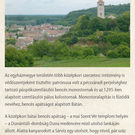
Az egyházmegye területén több középkori szerzetesi intézmény is
védőszentjeként tisztelte: patrónusa volt a pécsváradi perjelséghez
tartozó püspökszentlászlói bencés monostornak és az 1295-ben
alapított szentlászlói pálos kolostornak. Monostoralapítás is fűződik
nevéhez, bencés apátságot alapított Bátán.
A középkori bátai bencés apátság – a mai Szent Vér templom helyén
– a Dunántúli-dombság Duna medencére néző utolsó lankáján
állott. Alatta kanyarodott a Sárvíz egy utolsót, hogy rövid, pár száz