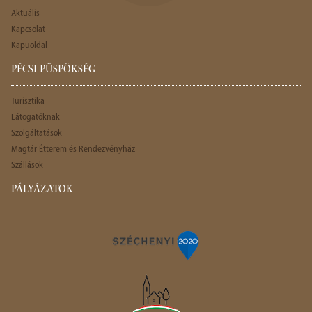
Aktuális
Kapcsolat
Kapuoldal
PÉCSI PÜSPÖKSÉG
Turisztika
Látogatóknak
Szolgáltatások
Magtár Étterem és Rendezvényház
Szállások
PÁLYÁZATOK