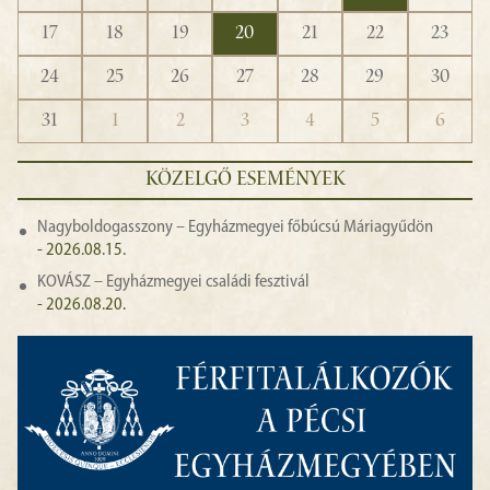
17
18
19
20
21
22
23
24
25
26
27
28
29
30
31
1
2
3
4
5
6
KÖZELGŐ ESEMÉNYEK
Nagyboldogasszony – Egyházmegyei főbúcsú Máriagyűdön
- 2026.08.15.
KOVÁSZ – Egyházmegyei családi fesztivál
- 2026.08.20.