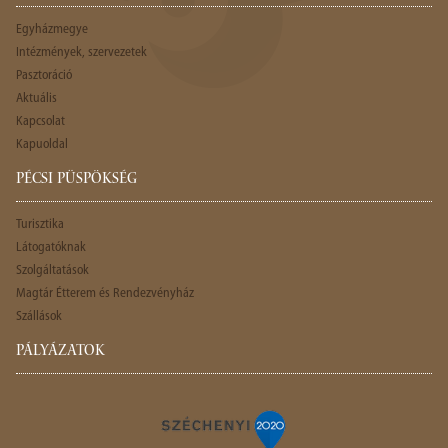
Egyházmegye
Intézmények, szervezetek
Pasztoráció
Aktuális
Kapcsolat
Kapuoldal
PÉCSI PÜSPÖKSÉG
Turisztika
Látogatóknak
Szolgáltatások
Magtár Étterem és Rendezvényház
Szállások
PÁLYÁZATOK