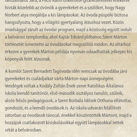
Geiszelhardt Sára, a Pécsi Katifi önkéntese gitárkíséretével énekelve
hívták közelebb az óvónők a gyerekeket és a szülőket, hogy Nagy
Norbert atya megáldja a kis lámpásokat. Az óvoda püspöki biztosa
hangsúlyozta, hogy a világító gyertyaláng Jézushoz vezet. Közös
imádsággal zárult az óvodai program, majd a közösség együtt indult
a belvárosi templomba, ahol Kajtár Edvárd plébános Szent Márton
történetét ismertette az óvodásokat megszólító módon. Az oltárhoz
érkezve a gyerekek Márton példája nyomán odaadhatták jelképes kis
köpenyük felét Jézusnak.
A komlói Szent Bernadett Tagóvoda idén nemcsak az óvodába járó
gyerekeket és családjaikat várta Márton-napi ünnepségére.
Vendégek voltak a Kodály Zoltán Ének-zenei Katolikus Általános
Iskola leendő tanítónői, első-második osztályos tanulói, szüleik,
alsós-felsős pedagógusok, a Szent Borbála Idősek Otthona ellátottai,
gondozói, és a leendő óvodások is. Az iskola udvarán felállított
sátorban az óvodások tánccal, énekkel köszöntötték Mártont, majd a
hozzájuk csatlakozott kisiskolásokkal együtt lámpásokkal tettek
sétát a belvárosban.