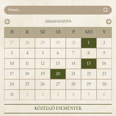
2026
Augusztus
H
K
SZ
CS
P
SZO
V
27
28
29
30
31
1
2
3
4
5
6
7
8
9
10
11
12
13
14
15
16
17
18
19
20
21
22
23
24
25
26
27
28
29
30
31
1
2
3
4
5
6
KÖZELGŐ ESEMÉNYEK