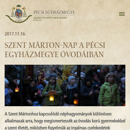
2017.11.16.
SZENT MÁRTON-NAP A PÉCSI
EGYHÁZMEGYE ÓVODÁIBAN
A Szent Mártonhoz kapcsolódó néphagyományok különösen
alkalmasak arra, hogy megismertessék az óvodás korú gyermekekkel
a szent életét, miközben figyelmük az irgalmas cselekedetek