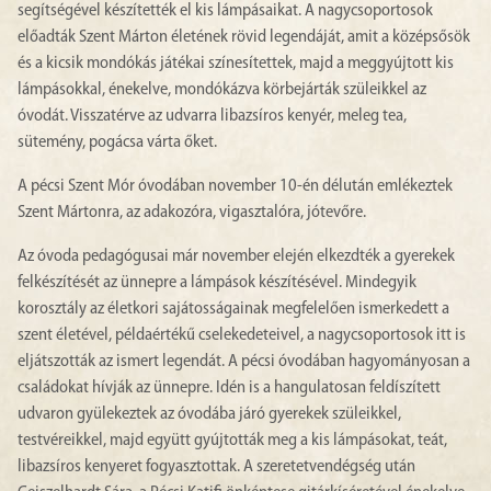
segítségével készítették el kis lámpásaikat. A nagycsoportosok
előadták Szent Márton életének rövid legendáját, amit a középsősök
és a kicsik mondókás játékai színesítettek, majd a meggyújtott kis
lámpásokkal, énekelve, mondókázva körbejárták szüleikkel az
óvodát. Visszatérve az udvarra libazsíros kenyér, meleg tea,
sütemény, pogácsa várta őket.
A pécsi Szent Mór óvodában november 10-én délután emlékeztek
Szent Mártonra, az adakozóra, vigasztalóra, jótevőre.
Az óvoda pedagógusai már november elején elkezdték a gyerekek
felkészítését az ünnepre a lámpások készítésével. Mindegyik
korosztály az életkori sajátosságainak megfelelően ismerkedett a
szent életével, példaértékű cselekedeteivel, a nagycsoportosok itt is
eljátszották az ismert legendát. A pécsi óvodában hagyományosan a
családokat hívják az ünnepre. Idén is a hangulatosan feldíszített
udvaron gyülekeztek az óvodába járó gyerekek szüleikkel,
testvéreikkel, majd együtt gyújtották meg a kis lámpásokat, teát,
libazsíros kenyeret fogyasztottak. A szeretetvendégség után