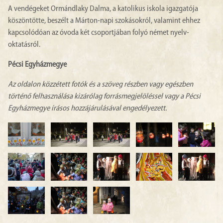
A vendégeket Ormándlaky Dalma, a katolikus iskola igazgatója
köszöntötte, beszélt a Márton-napi szokásokról, valamint ehhez
kapcsolódóan az óvoda két csoportjában folyó német nyelv-
oktatásról.
Pécsi Egyházmegye
Az oldalon közzétett fotók és a szöveg részben vagy egészben
történő felhasználása kizárólag forrásmegjelöléssel vagy a Pécsi
Egyházmegye írásos hozzájárulásával engedélyezett.