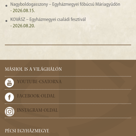
Nagyboldogasszony – Egyházmegyei főbúcsú Máriagyűdön
- 2026.08.15.
KOVÁSZ – Egyházmegyei családi fesztivál
- 2026.08.20.
MÁSHOL IS A VILÁGHÁLÓN
YOUTUBE-CSATORNA
FACEBOOK-OLDAL
INSTAGRAM-OLDAL
PÉCSI EGYHÁZMEGYE