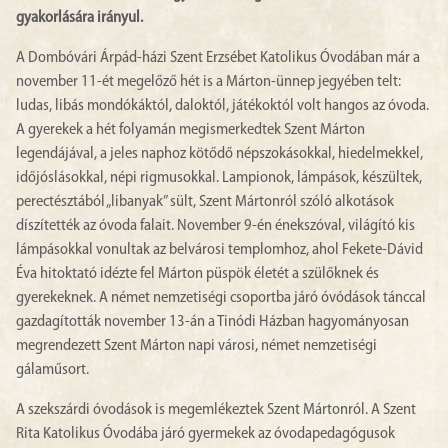
gyakorlására irányul.
A Dombóvári Árpád-házi Szent Erzsébet Katolikus Óvodában már a
november 11-ét megelőző hét is a Márton-ünnep jegyében telt:
ludas, libás mondókáktól, daloktól, játékoktól volt hangos az óvoda.
A gyerekek a hét folyamán megismerkedtek Szent Márton
legendájával, a jeles naphoz kötődő népszokásokkal, hiedelmekkel,
időjóslásokkal, népi rigmusokkal. Lampionok, lámpások, készültek,
perectésztából „libanyak” sült, Szent Mártonról szóló alkotások
díszítették az óvoda falait. November 9-én énekszóval, világító kis
lámpásokkal vonultak az belvárosi templomhoz, ahol Fekete-Dávid
Éva hitoktató idézte fel Márton püspök életét a szülőknek és
gyerekeknek. A német nemzetiségi csoportba járó óvódások tánccal
gazdagították november 13-án a Tinódi Házban hagyományosan
megrendezett Szent Márton napi városi, német nemzetiségi
gálaműsort.
A szekszárdi óvodások is megemlékeztek Szent Mártonról. A Szent
Rita Katolikus Óvodába járó gyermekek az óvodapedagógusok