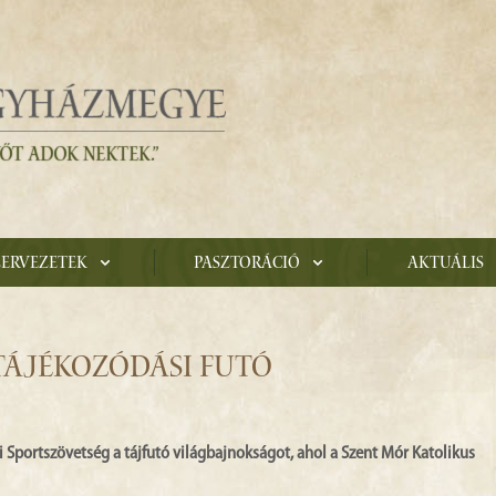
zervezetek
Pasztoráció
Aktuális
TÁJÉKOZÓDÁSI FUTÓ
 Sportszövetség a tájfutó világbajnokságot, ahol a Szent Mór Katolikus