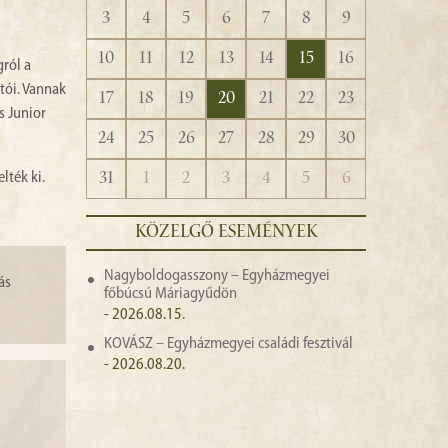
3
4
5
6
7
8
9
10
11
12
13
14
15
16
ról a
tói. Vannak
17
18
19
20
21
22
23
s Junior
24
25
26
27
28
29
30
31
1
2
3
4
5
6
lték ki.
KÖZELGŐ ESEMÉNYEK
Nagyboldogasszony – Egyházmegyei
ás
főbúcsú Máriagyűdön
- 2026.08.15.
KOVÁSZ – Egyházmegyei családi fesztivál
- 2026.08.20.