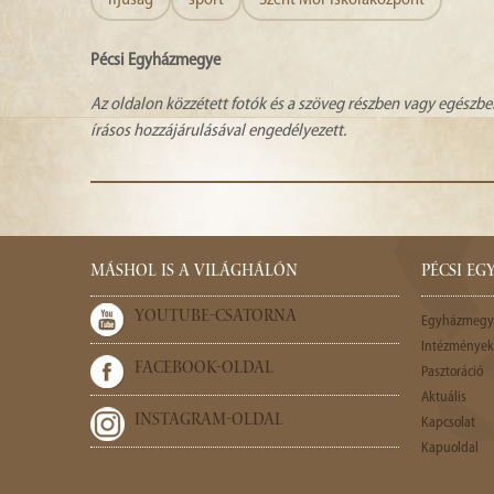
Pécsi Egyházmegye
Az oldalon közzétett fotók és a szöveg részben vagy egészbe
írásos hozzájárulásával engedélyezett.
MÁSHOL IS A VILÁGHÁLÓN
PÉCSI E
YOUTUBE-CSATORNA
Egyházmegy
Intézmények,
FACEBOOK-OLDAL
Pasztoráció
Aktuális
INSTAGRAM-OLDAL
Kapcsolat
Kapuoldal