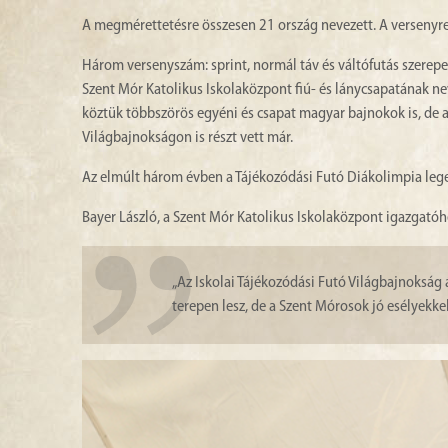
A megmérettetésre összesen 21 ország nevezett. A versenyre K
Három versenyszám: sprint, normál táv és váltófutás szerep
Szent Mór Katolikus Iskolaközpont fiú- és lánycsapatának ne
köztük többszörös egyéni és csapat magyar bajnokok is, de a
Világbajnokságon is részt vett már.
Az elmúlt három évben a Tájékozódási Futó Diákolimpia lege
Bayer László, a Szent Mór Katolikus Iskolaközpont igazgató
„Az Iskolai Tájékozódási Futó Világbajnokság á
terepen lesz, de a Szent Mórosok jó esélyekk