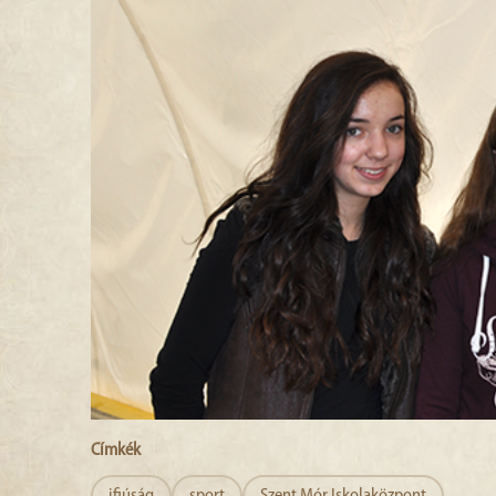
Címkék
ifjúság
sport
Szent Mór Iskolaközpont