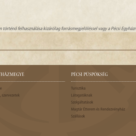
n történő felhasználása kizárólag forrásmegjelöléssel vagy a Pécsi Egyhá
GYHÁZMEGYE
PÉCSI PÜSPÖKSÉG
e
Turisztika
 szervezetek
Látogatóknak
Szolgáltatások
Magtár Étterem és Rendezvényház
Szállások