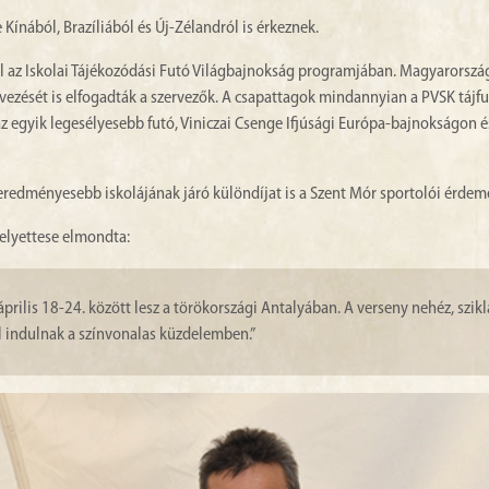
ínából, Brazíliából és Új-Zélandról is érkeznek.
el az Iskolai Tájékozódási Futó Világbajnokság programjában. Magyarország
vezését is elfogadták a szervezők. A csapattagok mindannyian a PVSK tájfu
z egyik legesélyesebb futó, Viniczai Csenge Ifjúsági Európa-bajnokságon é
redményesebb iskolájának járó különdíjat is a Szent Mór sportolói érdeme
helyettese elmondta:
prilis 18-24. között lesz a törökországi Antalyában. A verseny nehéz, szikl
el indulnak a színvonalas küzdelemben.”