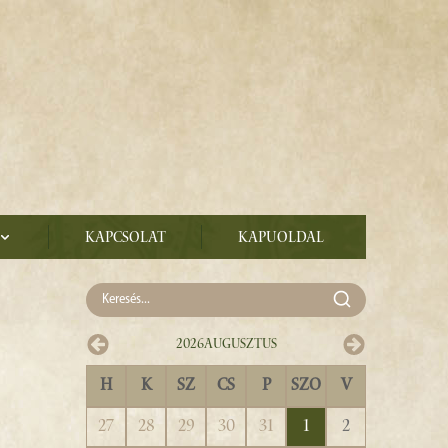
Kapcsolat
Kapuoldal
2026
Augusztus
H
K
SZ
CS
P
SZO
V
27
28
29
30
31
1
2