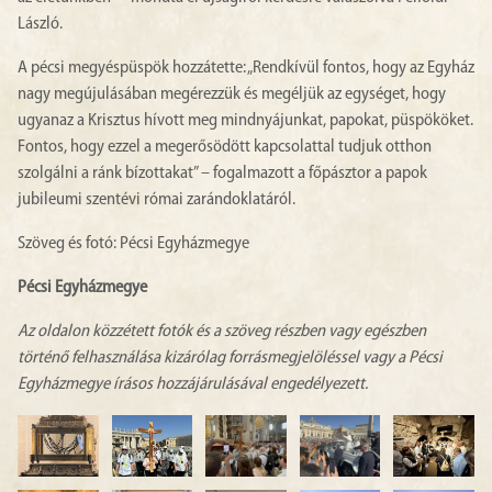
László.
A pécsi megyéspüspök hozzátette: „Rendkívül fontos, hogy az Egyház
nagy megújulásában megérezzük és megéljük az egységet, hogy
ugyanaz a Krisztus hívott meg mindnyájunkat, papokat, püspököket.
Fontos, hogy ezzel a megerősödött kapcsolattal tudjuk otthon
szolgálni a ránk bízottakat” – fogalmazott a főpásztor a papok
jubileumi szentévi római zarándoklatáról.
Szöveg és fotó: Pécsi Egyházmegye
Pécsi Egyházmegye
Az oldalon közzétett fotók és a szöveg részben vagy egészben
történő felhasználása kizárólag forrásmegjelöléssel vagy a Pécsi
Egyházmegye írásos hozzájárulásával engedélyezett.