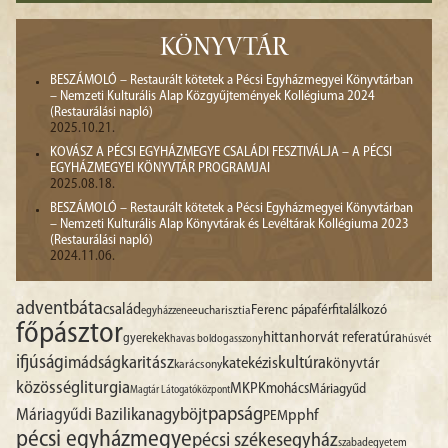
KÖNYVTÁR
BESZÁMOLÓ – Restaurált kötetek a Pécsi Egyházmegyei Könyvtárban
– Nemzeti Kulturális Alap Közgyűjtemények Kollégiuma 2024
(Restaurálási napló)
2025.10.21.
KOVÁSZ A PÉCSI EGYHÁZMEGYE CSALÁDI FESZTIVÁLJA – A PÉCSI
EGYHÁZMEGYEI KÖNYVTÁR PROGRAMJAI
2025.08.18.
BESZÁMOLÓ – Restaurált kötetek a Pécsi Egyházmegyei Könyvtárban
– Nemzeti Kulturális Alap Könyvtárak és Levéltárak Kollégiuma 2023
(Restaurálási napló)
2024.11.06.
advent
báta
család
Ferenc pápa
férfitalálkozó
egyházzene
eucharisztia
főpásztor
hittan
horvát referatúra
gyerekek
havas boldogasszony
húsvét
ifjúság
imádság
karitász
kultúra
katekézis
könyvtár
karácsony
liturgia
közösség
MKPK
mohács
Máriagyűd
Magtár Látogatóközpont
papság
nagyböjt
Máriagyűdi Bazilika
pphf
PEM
pécsi egyházmegye
pécsi székesegyház
szabadegyetem