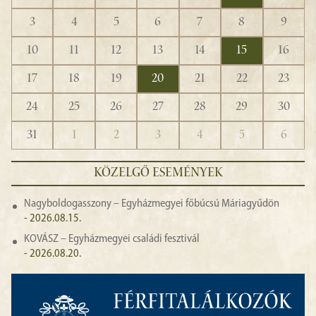
3
4
5
6
7
8
9
10
11
12
13
14
15
16
17
18
19
20
21
22
23
24
25
26
27
28
29
30
31
1
2
3
4
5
6
KÖZELGŐ ESEMÉNYEK
Nagyboldogasszony – Egyházmegyei főbúcsú Máriagyűdön
- 2026.08.15.
KOVÁSZ – Egyházmegyei családi fesztivál
- 2026.08.20.