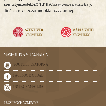
szentmise
szentatya
szentek
szűzanya
szerzetesek
Szentév - 2025
videó
zarándoklat
ünnep
történelem
ökumené
MÁSHOL IS A VILÁGHÁLÓN
YOUTUBE-CSATORNA
FACEBOOK-OLDAL
INSTAGRAM-OLDAL
PÉCSI EGYHÁZMEGYE