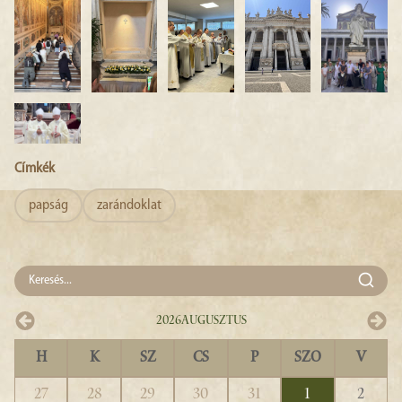
Címkék
papság
zarándoklat
2026
Augusztus
H
K
SZ
CS
P
SZO
V
27
28
29
30
31
1
2