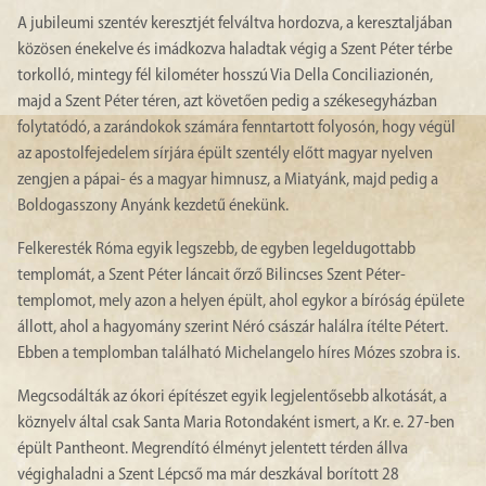
A jubileumi szentév keresztjét felváltva hordozva, a keresztaljában
közösen énekelve és imádkozva haladtak végig a Szent Péter térbe
torkolló, mintegy fél kilométer hosszú Via Della Conciliazionén,
majd a Szent Péter téren, azt követően pedig a székesegyházban
folytatódó, a zarándokok számára fenntartott folyosón, hogy végül
az apostolfejedelem sírjára épült szentély előtt magyar nyelven
zengjen a pápai- és a magyar himnusz, a Miatyánk, majd pedig a
Boldogasszony Anyánk kezdetű énekünk.
Felkeresték Róma egyik legszebb, de egyben legeldugottabb
templomát, a Szent Péter láncait őrző Bilincses Szent Péter-
templomot, mely azon a helyen épült, ahol egykor a bíróság épülete
állott, ahol a hagyomány szerint Néró császár halálra ítélte Pétert.
Ebben a templomban található Michelangelo híres Mózes szobra is.
Megcsodálták az ókori építészet egyik legjelentősebb alkotását, a
köznyelv által csak Santa Maria Rotondaként ismert, a Kr. e. 27-ben
épült Pantheont. Megrendító élményt jelentett térden állva
végighaladni a Szent Lépcső ma már deszkával borított 28