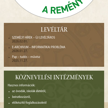
LEVÉLTÁR
SZEMÉLYI HÍREK – ÚJ LEVÉLTÁROS
2026.02.01.
E-ARCHIVUM – INFORMATIKAI PROBLÉMA
2026.01.27.
Pap – tudós – művész
2025.11.27.
KÖZNEVELÉSI INTÉZMÉNYEK
Hasznos információk:
az óvodák, iskolák életéről,
beiratkozásról,
előkészítő foglalkozásokról