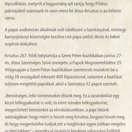
lépcsőfokán, melyről a hagyomány azt tartja, hogy Pilátus
palotájából származik és ezen ment fel Jézus Krisztus is az ítéletre
várva.
A pápai audiencián alkalmuk volt találkozni a Szentatyával, mintegy
karnyújtásnyi közelségbe kerülve Leó pápa szelíd, derűs és békét
sugárzó alakjához.
Krisztus 267. földi helytartója a Szent Péter-bazilikában június 27-
én, Jézus Szentséges Szíve ünnepén, a Papok Megszentelődése 29.
Világnapján a Szent Péter-bazilikában szentmisét mutatott be a
világ 38 országából érkezett 400 főpásztorral, valamint a bazilikát
teljesen megtöltő papokkal, ahol a Szentatya 32 papot szentelt.
„Bensőséges, lelki történéseket éltünk meg. Ez a zarándoklat egy
kicsit lelkigyakorlat is volt, és mint minden lelkigyakorlat,
megerősített bennünket az elindulásunkban, a papi létünk
valóságában: hogy miért is hívott meg Krisztus, hogyan hívott meg,
és hogy megerősödve tudjuk ezt a meghívást egyre jobban megélni
az életünkben” – mondta el újságírói kérdésre válaszolva Felföldi