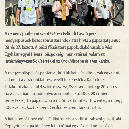
A remény jubileumi szentévében Felföldi László pécsi
megyéspüspök közös római zarándoklatra hívta a papságot június
23. és 27. között. A pécsi főpásztort papok, diakónusok, a Pécsi
Egyházmegyei Hivatal püspökségi munkatársai, valamint
intézményvezetők kísérték el az Örök Városba és a Vatikánba.
A megyéspüspök és paptársai, köztük fiatal és idős atyák egyaránt,
valamint a zarándoklat résztvevői felkeresték a Kallixtusz-
katakombákat, ahol 4 szintre osztva, összesen mintegy 20 km-es
hosszúságban húzódó folyosók mentén kb. 500 000 embert
temettek el, 16 pápát, több mint 56 vértanút és 18 szentet, mintegy
300 éven át, köztük Szent Cecíliát és Szent Tarzíciuszt is.
A katakombák névadója, Callixtus felszabadított rabszolga volt, aki
Zephyrinus pápa idejében lett a római egyház diakónusa. Az ő