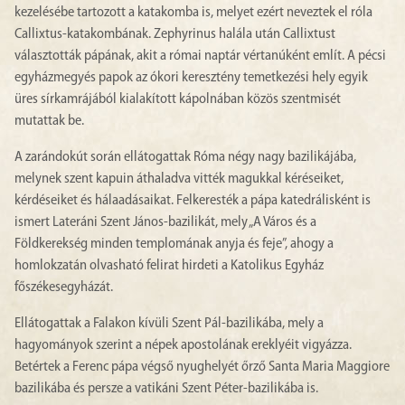
kezelésébe tartozott a katakomba is, melyet ezért neveztek el róla
Callixtus-katakombának. Zephyrinus halála után Callixtust
választották pápának, akit a római naptár vértanúként említ. A pécsi
egyházmegyés papok az ókori keresztény temetkezési hely egyik
üres sírkamrájából kialakított kápolnában közös szentmisét
mutattak be.
A zarándokút során ellátogattak Róma négy nagy bazilikájába,
melynek szent kapuin áthaladva vitték magukkal kéréseiket,
kérdéseiket és hálaadásaikat. Felkeresték a pápa katedrálisként is
ismert Lateráni Szent János-bazilikát, mely „A Város és a
Földkerekség minden templomának anyja és feje”, ahogy a
homlokzatán olvasható felirat hirdeti a Katolikus Egyház
főszékesegyházát.
Ellátogattak a Falakon kívüli Szent Pál-bazilikába, mely a
hagyományok szerint a népek apostolának ereklyéit vigyázza.
Betértek a Ferenc pápa végső nyughelyét őrző Santa Maria Maggiore
bazilikába és persze a vatikáni Szent Péter-bazilikába is.