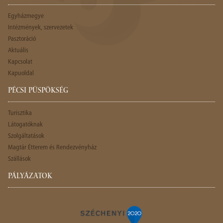
Egyházmegye
Intézmények, szervezetek
Pasztoráció
Aktuális
Kapcsolat
Kapuoldal
PÉCSI PÜSPÖKSÉG
Turisztika
Látogatóknak
Szolgáltatások
Magtár Étterem és Rendezvényház
Szállások
PÁLYÁZATOK