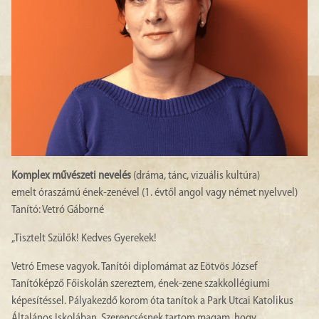
Komplex művészeti nevelés
(dráma, tánc, vizuális kultúra)
emelt óraszámú ének-zenével (1. évtől angol vagy német nyelvvel)
Tanító: Vetró Gáborné
„Tisztelt Szülők! Kedves Gyerekek!
Vetró Emese vagyok. Tanítói diplomámat az Eötvös József
Tanítóképző Főiskolán szereztem, ének-zene szakkollégiumi
képesítéssel. Pályakezdő korom óta tanítok a Park Utcai Katolikus
Általános Iskolában. Szerencsésnek tartom magam, hogy