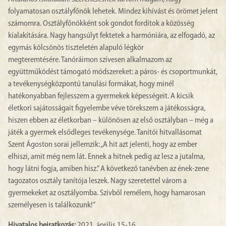
folyamatosan osztályfőnök lehetek. Mindez kihívást és örömet jelent
számomra. Osztályfőnökként sok gondot fordítok a közösség
kialakítására. Nagy hangsúlyt fektetek a harmóniára, az elfogadó, az
egymás kölcsönös tiszteletén alapuló légkör
megteremtésére. Tanóráimon szívesen alkalmazom az
együttműködést támogató módszereket: a páros- és csoportmunkát,
a tevékenységközpontú tanulási formákat, hogy minél
hatékonyabban fejlesszem a gyermekek képességeit. A kicsik
életkori sajátosságait figyelembe véve törekszem a játékosságra,
hiszen ebben az életkorban – különösen az első osztályban – még a
játék a gyermek elsődleges tevékenysége. Tanítói hitvallásomat
Szent Ágoston sorai jellemzik: „A hit azt jelenti, hogy az ember
elhiszi, amit még nem lát. Ennek a hitnek pedig az lesz a jutalma,
hogy látni fogja, amiben hisz.” A következő tanévben az ének-zene
tagozatos osztály tanítója leszek. Nagy szeretettel várom a
gyermekeket az osztályomba. Szívből remélem, hogy hamarosan
személyesen is találkozunk!”
Hivatalos beiratkozás:
2021. április 15-16.