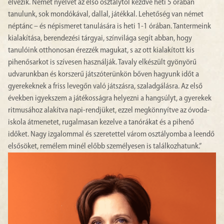
élvezik. Német nyelvet az első osztálytól kezdve heti 5 órában
tanulunk, sok mondókával, dallal, játékkal. Lehetőség van német
néptánc – és népismeret tanulására is heti 1-1 órában. Tantermeink
kialakítása, berendezési tárgyai, színvilága segít abban, hogy
tanulóink otthonosan érezzék magukat, s az ott kialakított kis
pihenősarkot is szívesen használják. Tavaly elkészült gyönyörű
udvarunkban és korszerű játszóterünkön bőven hagyunk időt a
gyerekeknek a friss levegőn való játszásra, szaladgálásra. Az első
években igyekszem a játékosságra helyezni a hangsúlyt, a gyerekek
ritmusához alakítva napi-rendjüket, ezzel megkönnyítve az óvoda-
iskola átmenetet, rugalmasan kezelve a tanórákat és a pihenő
időket. Nagy izgalommal és szeretettel várom osztályomba a leendő
elsősöket, remélem minél előbb személyesen is találkozhatunk.”