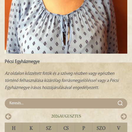
Pécsi Egyházmegye
Az oldalon közzétett fotók és a szöveg részben vagy egészben
történő felhasználása kizárólag forrásmegjelöléssel vagy a Pécsi
Egyházmegye írásos hozzájárulásával engedélyezett.
2026
Augusztus
H
K
SZ
CS
P
SZO
V