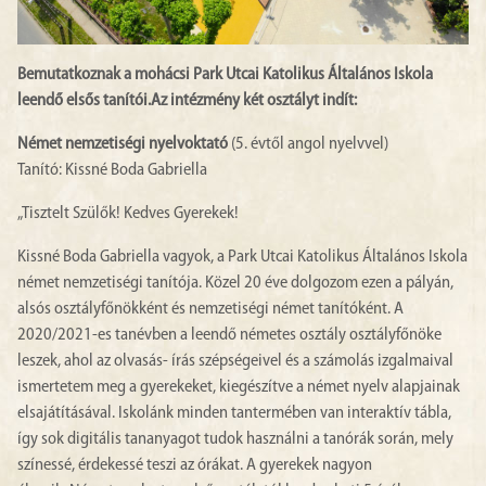
Bemutatkoznak a mohácsi Park Utcai Katolikus Általános Iskola
leendő elsős tanítói.Az intézmény két osztályt indít:
Német nemzetiségi nyelvoktató
(5. évtől angol nyelvvel)
Tanító: Kissné Boda Gabriella
„Tisztelt Szülők! Kedves Gyerekek!
Kissné Boda Gabriella vagyok, a Park Utcai Katolikus Általános Iskola
német nemzetiségi tanítója. Közel 20 éve dolgozom ezen a pályán,
alsós osztályfőnökként és nemzetiségi német tanítóként. A
2020/2021-es tanévben a leendő németes osztály osztályfőnöke
leszek, ahol az olvasás- írás szépségeivel és a számolás izgalmaival
ismertetem meg a gyerekeket, kiegészítve a német nyelv alapjainak
elsajátításával. Iskolánk minden tantermében van interaktív tábla,
így sok digitális tananyagot tudok használni a tanórák során, mely
színessé, érdekessé teszi az órákat. A gyerekek nagyon