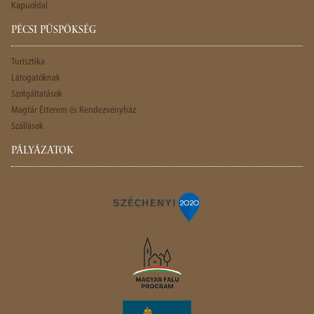
Kapuoldal
PÉCSI PÜSPÖKSÉG
Turisztika
Látogatóknak
Szolgáltatások
Magtár Étterem és Rendezvényház
Szállások
PÁLYÁZATOK