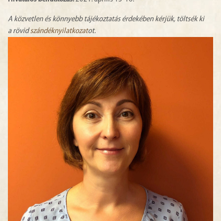
A közvetlen és könnyebb tájékoztatás érdekében kérjük, töltsék ki
a rövid
szándéknyilatkozat
ot.