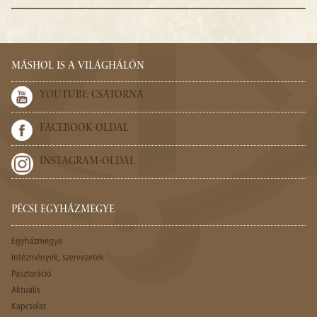
MÁSHOL IS A VILÁGHÁLÓN
YOUTUBE-CSATORNA
FACEBOOK-OLDAL
INSTAGRAM-OLDAL
PÉCSI EGYHÁZMEGYE
Egyházmegye
Intézmények, szervezetek
Pasztoráció
Aktuális
Kapcsolat