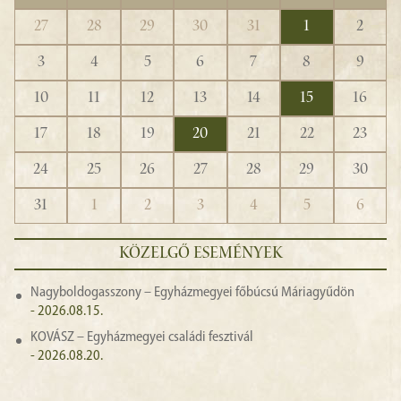
27
28
29
30
31
1
2
3
4
5
6
7
8
9
10
11
12
13
14
15
16
17
18
19
20
21
22
23
24
25
26
27
28
29
30
31
1
2
3
4
5
6
KÖZELGŐ ESEMÉNYEK
Nagyboldogasszony – Egyházmegyei főbúcsú Máriagyűdön
- 2026.08.15.
KOVÁSZ – Egyházmegyei családi fesztivál
- 2026.08.20.