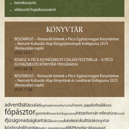
beiratkozásról,
előkészítő foglalkozásokról
KÖNYVTÁR
BESZÁMOLÓ – Restaurált kötetek a Pécsi Egyházmegyei Könyvtárban
– Nemzeti Kulturális Alap Közgyűjtemények Kollégiuma 2024
(Restaurálási napló)
2025.10.21.
KOVÁSZ A PÉCSI EGYHÁZMEGYE CSALÁDI FESZTIVÁLJA – A PÉCSI
EGYHÁZMEGYEI KÖNYVTÁR PROGRAMJAI
2025.08.18.
BESZÁMOLÓ – Restaurált kötetek a Pécsi Egyházmegyei Könyvtárban
– Nemzeti Kulturális Alap Könyvtárak és Levéltárak Kollégiuma 2023
(Restaurálási napló)
2024.11.06.
advent
báta
család
Ferenc pápa
férfitalálkozó
egyházzene
eucharisztia
főpásztor
hittan
horvát referatúra
gyerekek
havas boldogasszony
húsvét
ifjúság
imádság
karitász
kultúra
katekézis
könyvtár
karácsony
liturgia
közösség
MKPK
mohács
Máriagyűd
Magtár Látogatóközpont