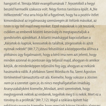
hangzott el. Témája Máté evangéliumának 7. fejezetéből a hegyi
beszéd harmadik szakasza volt. Négy fontos tanításra épült. A „Ne
ítélkezzetek!” rész arra hívja fel a figyelmet, hogy ha a pozitív ítélet
kimondásával az irgalmasság szemüvegén át ítélünk másokat, az
Isten is így ítél majd meg minket. Ezzel másoknak is jót teszünk,
csökken az emberek közötti keserűség és megtapasztaljuk a
gondviselés ajándékait. A kitartó imádsággal kapcsolatban a
„Kérjetek és kaptok, keressetek és találtok, zörgessetek és ajtót
nyitnak nektek!” (Mt 7,7) jézusi felszólítást a középpontba állítva a
plébános úgy fogalmazott, hogy a kérő ima nem azt jelenti, hogy
minden azonnal és pontosan úgy teljesül majd, ahogyan és amikor
kérjük, de mindenképpen teljesülni fog úgy, ahogyan az nekünk
hasznunkra válik. A plébános Szent Mónika és fia, Szent Ágoston
történetével támasztotta ezt alá. Kiemelte, hogy sokszor a Jóisten
nem-
je a szeretet
igen
-je, és nincs meghallgatatlan imádság.
Aranyszabályként kiemelte „Mindazt, amit szeretnétek, hogy
megtegyenek nektek az emberek, tegyétek meg ti is nekik. Mert ez a
törvény és a próféták.” (Mt 7,12). Végül a sziklára épített ház