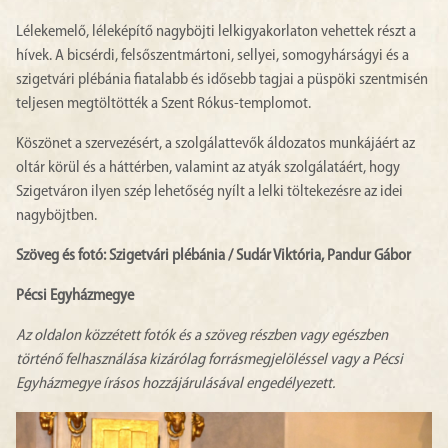
Lélekemelő, léleképítő nagyböjti lelkigyakorlaton vehettek részt a
hívek. A bicsérdi, felsőszentmártoni, sellyei, somogyhárságyi és a
szigetvári plébánia fiatalabb és idősebb tagjai a püspöki szentmisén
teljesen megtöltötték a Szent Rókus-templomot.
Köszönet a szervezésért, a szolgálattevők áldozatos munkájáért az
oltár körül és a háttérben, valamint az atyák szolgálatáért, hogy
Szigetváron ilyen szép lehetőség nyílt a lelki töltekezésre az idei
nagyböjtben.
Szöveg és fotó: Szigetvári plébánia / Sudár Viktória, Pandur Gábor
Pécsi Egyházmegye
Az oldalon közzétett fotók és a szöveg részben vagy egészben
történő felhasználása kizárólag forrásmegjelöléssel vagy a Pécsi
Egyházmegye írásos hozzájárulásával engedélyezett.