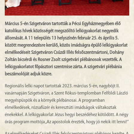
Március 5-én Szigetváron tartották a Pécsi Egyházmegyében élő
katolikus hívek közösségét megszólító lelkigyakorlat negyedik
állomását. A 11 település 13 helyszínén február 25. és április 5.
között megrendezésre kerülő, közös imádságra épülő lelkigyakorlat
elmélkedéseit Szigetváron Csúzdi Illés felsőszentmártoni, Dohány
Zoltán bicsérdi és Rosner Zsolt szigetvári plébánosok vezették. A
lelkigyakorlatot főpásztori szentmise zárta. A szigetvári plébánia
beszámolóját adjuk közre.
Regionális lelki napot tartottak 2023. március 5-én, nagyböjt II.
vasárnapján Szigetváron, a Szent Rókus-templomban Felföldi László
megyéspüspök és a környék plébánosai. A programban
elmélkedések, rózsafüzér és keresztúti imádságok váltakoztak
énekekkel. A lelkigyakorlat Jézus hegyi beszédéhez kötődött. A négy
órás program mottója „Az apostolok érezték, hogy jó nekik itt lenni!”