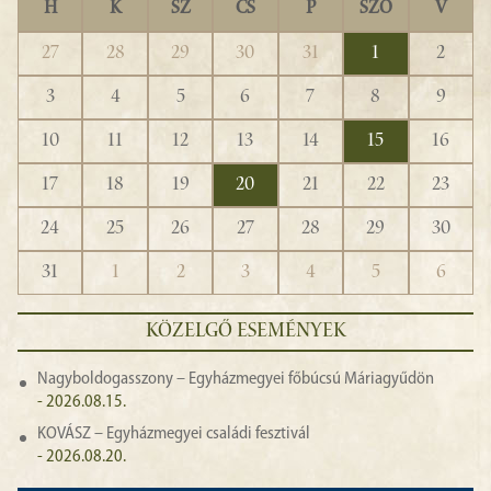
H
K
SZ
CS
P
SZO
V
27
28
29
30
31
1
2
3
4
5
6
7
8
9
10
11
12
13
14
15
16
17
18
19
20
21
22
23
24
25
26
27
28
29
30
31
1
2
3
4
5
6
KÖZELGŐ ESEMÉNYEK
Nagyboldogasszony – Egyházmegyei főbúcsú Máriagyűdön
- 2026.08.15.
KOVÁSZ – Egyházmegyei családi fesztivál
- 2026.08.20.