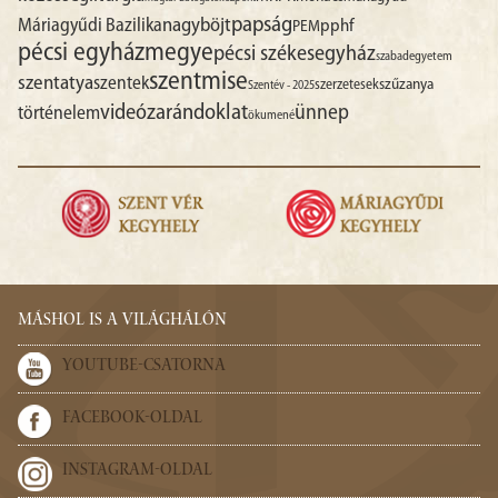
papság
nagyböjt
Máriagyűdi Bazilika
pphf
PEM
pécsi egyházmegye
pécsi székesegyház
szabadegyetem
szentmise
szentatya
szentek
szűzanya
szerzetesek
Szentév - 2025
videó
zarándoklat
ünnep
történelem
ökumené
MÁSHOL IS A VILÁGHÁLÓN
YOUTUBE-CSATORNA
FACEBOOK-OLDAL
INSTAGRAM-OLDAL