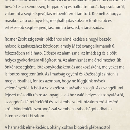
Az elmélkedéseket Csúzdi Illés felsőszentmártoni plébános kezdte. A
beszéd és a csendesség, higgadtság és hallgatni tudás kapcsolatáról,
valamint a segítségnyújtás mibenlétéről tanított. Kiemelte, hogy a
másikra való odafigyelés, meghallgatás sokszor fontosabb és
értékesebb segítségnyújtás, mint a beszéd, a tanácsadás.
Rosner Zsolt szigetvári plébános elmélkedése a hegyi beszéd
második szakaszához kötődött, amely Máté evangéliumának 6.
fejezetében található. Először az alamizsna, az imádság és a böjt
helyes gyakorlatára világított rá. Az alamizsnát ma értelmezhetjük
önkéntességként, jótékonykodásként és adakozásként, melyeket ma
is fontos megtennünk. Az imádság egyéni és közösségi szinten is
megvalósulhat, fontos azonban, hogy ne függjünk mások
véleményétől. A böjt a szív szélesre tárásában segít. Az evangéliumi
fejezet második része az anyagi javakhoz való helyes viszonyulásról,
az aggódás félretételéről és az Istenbe vetett bizalom erősítéséről
szól. Mindenféle szorongással szemben szabadságot adhat az
Istenbe vetett bizalom.
A harmadik elmélkedés Dohány Zoltán bicsérdi plébánostól