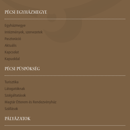
PÉCSI EGYHÁZMEGYE
Egyházmegye
Intézmények, szervezetek
Pasztoráció
Aktuális
Kapcsolat
Kapuoldal
PÉCSI PÜSPÖKSÉG
Turisztika
Látogatóknak
Szolgáltatások
Magtár Étterem és Rendezvényház
Szállások
PÁLYÁZATOK