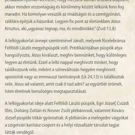
példázata nyomán kiemelte, hogy merjünk bátran Urunkra alapozni,
akkor minden viszontagság és körülmény között lelkünk fenn fog
maradni. Ha komolyan vesszük az imádságot és a szentgyónást,
sziklára építjük a házunkat. Legyen fix pont az életünkben Jézus
Krisztus, aki „ugyanaz tegnap, ma, és mindörökké.” (Zsid 13,8)
A lelkigyakorlat ünnepi szentmisével zárult, melynek főcelebránsa
Felföldi László megyéspüspök volt. Prédikációjában püspök atya
hangsúlyozta, Jézus kiválaszt, meghív bennünket, hogy különleges
legyen az életünk. Ezzel a lelki nappal meghívott minket, hogy
találkozzunk vele, miként a színeváltozás hegyére meghívott
apostolok vagy az emmauszi tanítványok (Lk 24,13) is találkoztak
vele. Jézus ad valamit, amit csak ő tud adni? az együttlét örömét,
Isten életének bensőséges megtapasztalását.
A lelkigyakorlat ideje alatt Felföldi László püspök, Egri József, Csúzdi
Illés, Dohány Zoltán és Rosner Zsolt plébánosok, valamint Kovács
József püspöki titkár gyóntattak. A plébánián a melegedni vágyókat
a szigetvári karitász csoport és a helyi rózsafüzér társulat tagjai
látták vendégül.