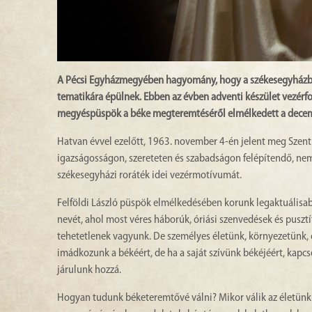
A Pécsi Egyházmegyében hagyomány, hogy a székesegyházban
tematikára épülnek. Ebben az évben adventi készület vezérfo
megyéspüspök a béke megteremtéséről elmélkedett a decem
Hatvan évvel ezelőtt, 1963. november 4-én jelent meg Szent X
igazságosságon, szereteten és szabadságon felépítendő, nem
székesegyházi roráték idei vezérmotívumát.
Felföldi László püspök elmélkedésében korunk legaktuálisab
nevét, ahol most véres háborúk, óriási szenvedések és pusz
tehetetlenek vagyunk. De személyes életünk, környezetünk, c
imádkozunk a békéért, de ha a saját szívünk békéjéért, kapc
járulunk hozzá.
Hogyan tudunk béketeremtővé válni? Mikor válik az életünk en