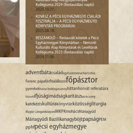
Kulturális Alap Közgyűjtemények
Kollégiuma 2024 (Restaurálási napló)
2025.10.21.
KOVÁSZ A PÉCSI EGYHÁZMEGYE CSALÁDI
FESZTIVÁLJA – A PÉCSI EGYHÁZMEGYEI
KÖNYVTÁR PROGRAMJAI
2025.08.18.
BESZÁMOLÓ – Restaurált kötetek a Pécsi
Egyházmegyei Könyvtárban – Nemzeti
Kulturális Alap Könyvtárak és Levéltárak
Kollégiuma 2023 (Restaurálási napló)
2024.11.06.
advent
báta
család
egyházzene
eucharisztia
főpásztor
Ferenc pápa
férfitalálkozó
hittan
horvát referatúra
gyerekek
havas boldogasszony
ifjúság
imádság
karitász
karácsony
húsvét
liturgia
kultúra
közösség
katekézis
könyvtár
MKPK
mohács
Máriagyűd
Magtár Látogatóközpont
papság
nagyböjt
Máriagyűdi Bazilika
PEM
pécsi egyházmegye
pphf