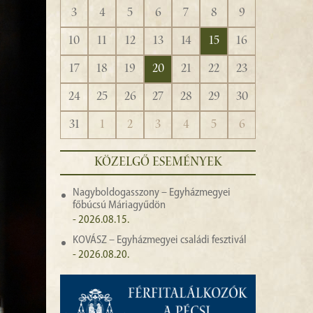
3
4
5
6
7
8
9
10
11
12
13
14
15
16
17
18
19
20
21
22
23
24
25
26
27
28
29
30
31
1
2
3
4
5
6
KÖZELGŐ ESEMÉNYEK
Nagyboldogasszony – Egyházmegyei
főbúcsú Máriagyűdön
- 2026.08.15.
KOVÁSZ – Egyházmegyei családi fesztivál
- 2026.08.20.