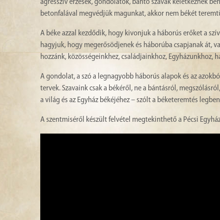
agresszív érzések, gondolatok, bántó szavak keletkeznek b
betonfalával megvédjük magunkat, akkor nem békét teremt
A béke azzal kezdődik, hogy kivonjuk a háborús erőket a szívü
hagyjuk, hogy megerősödjenek és háborúba csapjanak át, va
hozzánk, közösségeinkhez, családjainkhoz, Egyházunkhoz, h
A gondolat, a szó a legnagyobb háborús alapok és az azokbó
tervek. Szavaink csak a békéről, ne a bántásról, megszólásról
a világ és az Egyház békéjéhez – szólt a béketeremtés legben
A szentmiséről készült felvétel megtekinthető a Pécsi Egyh