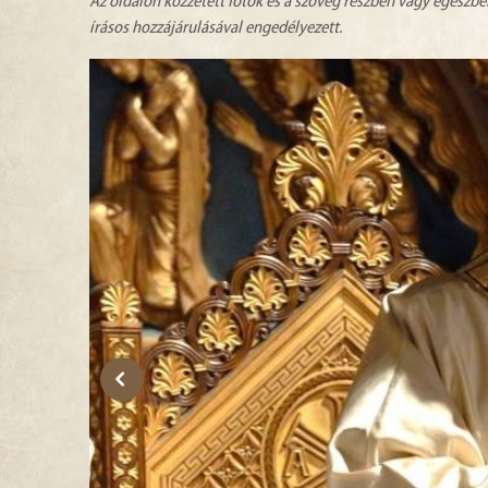
Az oldalon közzétett fotók és a szöveg részben vagy egészbe
írásos hozzájárulásával engedélyezett.