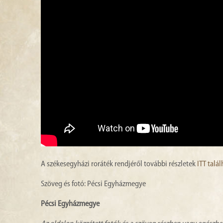
A székesegyházi roráték rendjéről további részletek
ITT talá
Szöveg és fotó: Pécsi Egyházmegye
Pécsi Egyházmegye