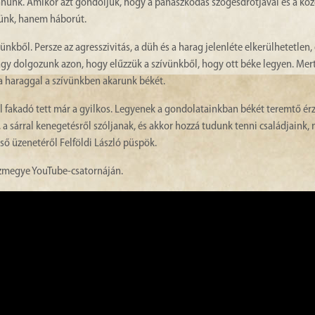
ennünk. Amikor azt gondoljuk, hogy a panaszkodás szögesdrótjával és a k
ünk, hanem háborút.
nkből. Persze az agresszivitás, a düh és a harag jelenléte elkerülhetetlen,
gy dolgozunk azon, hogy elűzzük a szívünkből, hogy ott béke legyen. Mer
a haraggal a szívünkben akarunk békét.
l fakadó tett már a gyilkos. Legyenek a gondolatainkban békét teremtő érz
, a sárral kenegetésről szóljanak, és akkor hozzá tudunk tenni családjaink
ső üzenetéről Felföldi László püspök.
ázmegye YouTube-csatornáján.