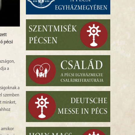
zett
ó pécsi
gazságon,
dja a
szágoknak a
yel szemben
t minket,
 ahhoz
, amikor