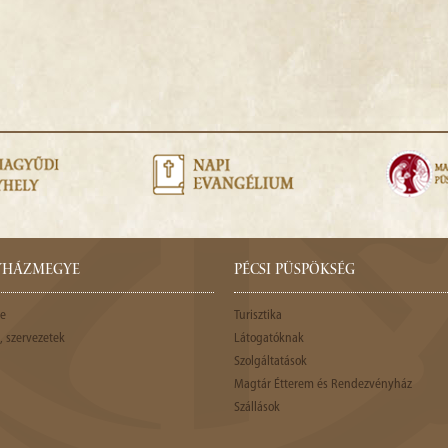
GYHÁZMEGYE
PÉCSI PÜSPÖKSÉG
e
Turisztika
 szervezetek
Látogatóknak
Szolgáltatások
Magtár Étterem és Rendezvényház
Szállások