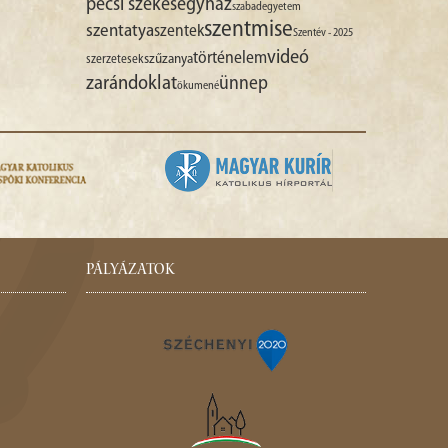
pécsi székesegyház
szabadegyetem
szentmise
szentatya
szentek
Szentév - 2025
videó
történelem
szűzanya
szerzetesek
zarándoklat
ünnep
ökumené
PÁLYÁZATOK