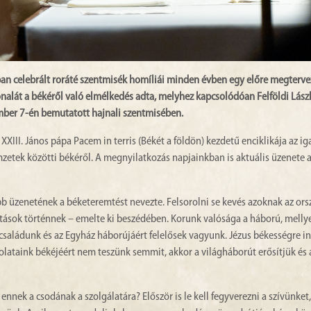
 celebrált roráté szentmisék homíliái minden évben egy előre megterve
nalát a békéről való elmélkedés adta, melyhez kapcsolódóan Felföldi Lászl
ber 7-én bemutatott hajnali szentmisében.
XIII. János pápa Pacem in terris (Békét a földön) kezdetű enciklikája az i
zetek közötti békéről. A megnyilatkozás napjainkban is aktuális üzenete a
b üzenetének a béketeremtést nevezte. Felsorolni se kevés azoknak az or
títások történnek – emelte ki beszédében. Korunk valósága a háború, mell
saládunk és az Egyház háborújáért felelősek vagyunk. Jézus békességre in
solataink békéjéért nem teszünk semmit, akkor a világháborút erősítjük és
nek a csodának a szolgálatára? Először is le kell fegyverezni a szívünket