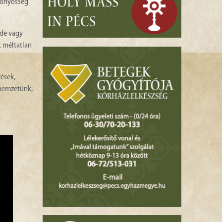
özönyösség
 de vagy
t méltatlan
ések,
, nemzetünk,