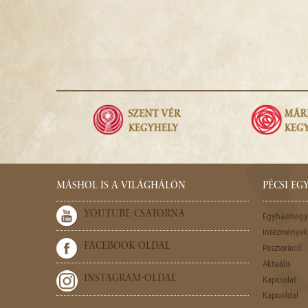
MÁSHOL IS A VILÁGHÁLÓN
PÉCSI E
YOUTUBE-CSATORNA
Egyházmegy
Intézmények,
FACEBOOK-OLDAL
Pasztoráció
Aktuális
INSTAGRAM-OLDAL
Kapcsolat
Kapuoldal