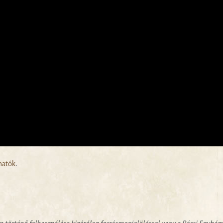
lhatók
.