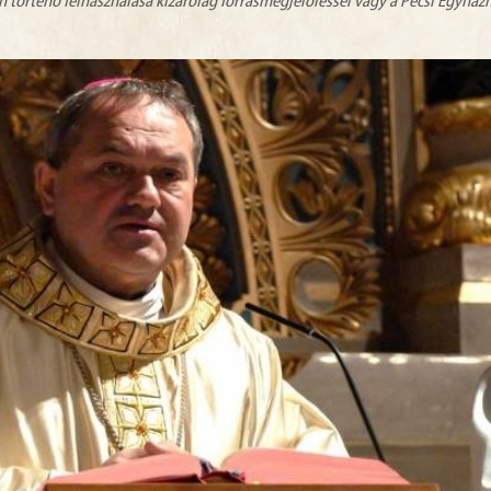
n történő felhasználása kizárólag forrásmegjelöléssel vagy a Pécsi Egyhá