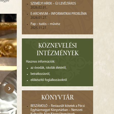
zmegye
SZEMÉLYI HÍREK – ÚJ LEVÉLTÁROS
2026.02.01.
E-ARCHIVUM – INFORMATIKAI PROBLÉMA
2026.01.27.
Pap – tudós – művész
2025.11.27.
KÖZNEVELÉSI
INTÉZMÉNYEK
Hasznos információk:
az óvodák, iskolák életéről,
beiratkozásról,
előkészítő foglalkozásokról
KÖNYVTÁR
BESZÁMOLÓ – Restaurált kötetek a Pécsi
Egyházmegyei Könyvtárban – Nemzeti