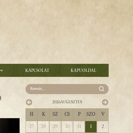
Kapcsolat
Kapuoldal
Ó
2026
Augusztus
H
K
SZ
CS
P
SZO
V
27
28
29
30
31
1
2