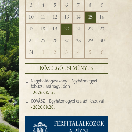
3
4
5
6
7
8
9
10
11
12
13
14
15
16
17
18
19
20
21
22
23
24
25
26
27
28
29
30
31
1
2
3
4
5
6
KÖZELGŐ ESEMÉNYEK
Nagyboldogasszony – Egyházmegyei
főbúcsú Máriagyűdön
- 2026.08.15.
KOVÁSZ – Egyházmegyei családi fesztivál
- 2026.08.20.