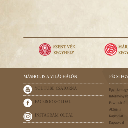
MÁSHOL IS A VILÁGHÁLÓN
PÉCSI E
YOUTUBE-CSATORNA
Egyházmegy
Intézmények,
FACEBOOK-OLDAL
Pasztoráció
Aktuális
INSTAGRAM-OLDAL
Kapcsolat
Kapuoldal