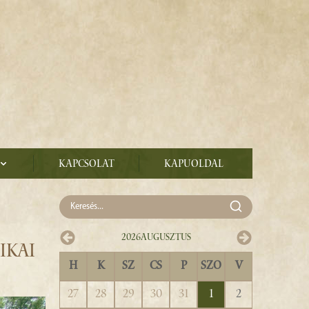
Kapcsolat
Kapuoldal
2026
Augusztus
IKAI
H
K
SZ
CS
P
SZO
V
27
28
29
30
31
1
2