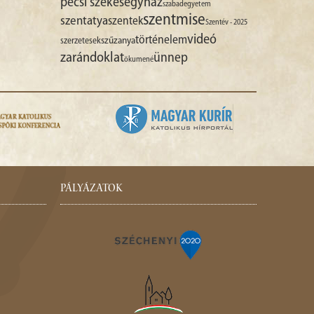
pécsi székesegyház
szabadegyetem
szentmise
szentatya
szentek
Szentév - 2025
videó
történelem
szűzanya
szerzetesek
zarándoklat
ünnep
ökumené
PÁLYÁZATOK