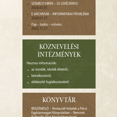
SZEMÉLYI HÍREK – ÚJ LEVÉLTÁROS
2026.02.01.
E-ARCHIVUM – INFORMATIKAI PROBLÉMA
2026.01.27.
Pap – tudós – művész
2025.11.27.
KÖZNEVELÉSI
INTÉZMÉNYEK
Hasznos információk:
az óvodák, iskolák életéről,
beiratkozásról,
előkészítő foglalkozásokról
KÖNYVTÁR
BESZÁMOLÓ – Restaurált kötetek a Pécsi
Egyházmegyei Könyvtárban – Nemzeti