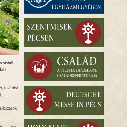
orrásból
latt
et, továbbá
t,
lalkozások,
.
fenn, hogy