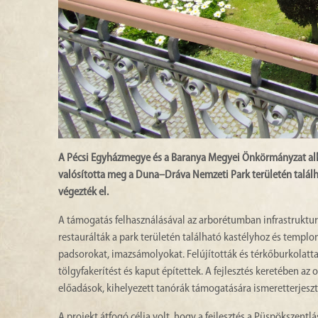
A Pécsi Egyházmegye és a Baranya Megyei Önkörmányzat alko
valósította meg a Duna–Dráva Nemzeti Park területén találha
végezték el.
A támogatás felhasználásával az arborétumban infrastrukturá
restaurálták a park területén található kastélyhoz és templom
padsorokat, imazsámolyokat. Felújították és térkőburkolattal
tölgyfakerítést és kaput építettek. A fejlesztés keretében az
előadások, kihelyezett tanórák támogatására ismeretterjesz
A projekt átfogó célja volt, hogy a fejlesztés a Püspökszentlás