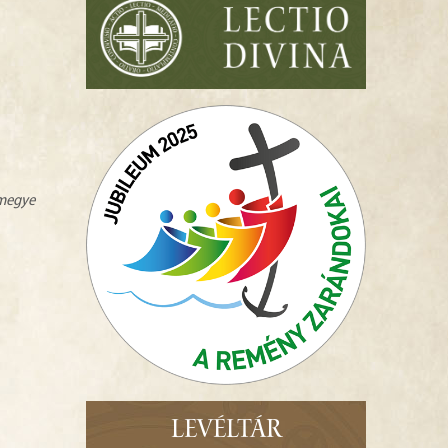
zmegye
LEVÉLTÁR