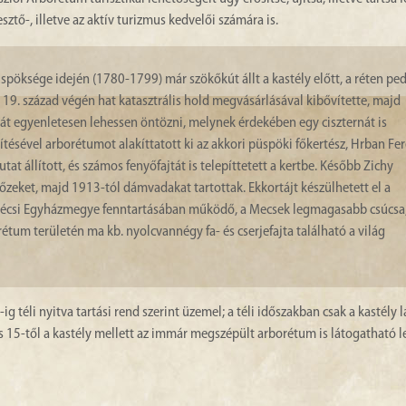
sztő-, illetve az aktív turizmus kedvelői számára is.
üspöksége idején (1780-1799) már szökőkút állt a kastély előtt, a réten pe
 19. század végén hat katasztrális hold megvásárlásával kibővítette, majd
ját egyenletesen lehessen öntözni, melynek érdekében egy ciszternát is
ítésével arborétumot alakíttatott ki az akkori püspöki főkertész, Hrban Fe
at állított, és számos fenyőfajtát is telepíttetett a kertbe. Később Zichy
őzeket, majd 1913-tól dámvadakat tartottak. Ekkortájt készülhetett el a
 Pécsi Egyházmegye fenntartásában működő, a Mecsek legmagasabb csúcsa,
tum területén ma kb. nyolcvannégy fa- és cserjefajta található a világ
 téli nyitva tartási rend szerint üzemel; a téli időszakban csak a kastély 
us 15-től a kastély mellett az immár megszépült arborétum is látogatható l