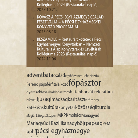
Kulturális Alap Közgyűjtemények
Kollégiuma 2024 (Restaurálási napló)
2025.10.21.
KOVÁSZ A PÉCSI EGYHÁZMEGYE CSALÁDI
FESZTIVÁLJA – A PÉCSI EGYHÁZMEGYEI
KÖNYVTÁR PROGRAMJAI
2025.08.18.
BESZÁMOLÓ – Restaurált kötetek a Pécsi
Egyházmegyei Könyvtárban – Nemzeti
Kulturális Alap Könyvtárak és Levéltárak
Kollégiuma 2023 (Restaurálási napló)
2024.11.06.
advent
báta
család
egyházzene
eucharisztia
főpásztor
Ferenc pápa
férfitalálkozó
hittan
horvát referatúra
gyerekek
havas boldogasszony
ifjúság
imádság
karitász
karácsony
húsvét
liturgia
kultúra
közösség
katekézis
könyvtár
MKPK
mohács
Máriagyűd
Magtár Látogatóközpont
papság
nagyböjt
Máriagyűdi Bazilika
PEM
pécsi egyházmegye
pphf