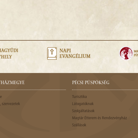
GYHÁZMEGYE
PÉCSI PÜSPÖKSÉG
e
Turisztika
 szervezetek
Látogatóknak
Szolgáltatások
Magtár Étterem és Rendezvényház
Szállások