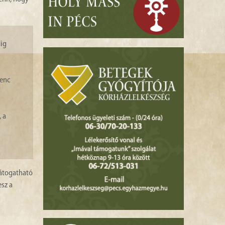
dig
renc
 a
látogatható
esz a