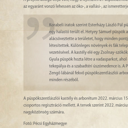
az egyaránt vonzó lehessen az öko-, a vallási-, az ismeretterje
Korabeli iratok szerint Esterházy László Pál p
egy halastó terült el. Hetyey Sámuel püspök a
alácsöveztette a területet, hogy minden pont
létesítettek. Különleges növények és fák telep
vezetésével. A kastély elé egy Zsolnay-szökőkut
Gyula püspök hozta létre a vadasparkot, ahol 
tekepálya és a szabadtéri úszómedence is. A
Zengő lábánál fekvő püspökszentlászlói arboré
minden részéből.
A püspökszentlászlói kastély és arborétum 2022. március 15-ig
csoportos regisztráció mellett. A tervek szerint 2022. márci
nagyközönség számára.
Fotó: Pécsi Egyházmegye