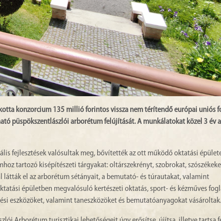
tta konzorcium 135 millió forintos vissza nem térítendő európai uniós f
tó püspökszentlászlói arborétum felújítását. A munkálatokat közel 3 év a
lis fejlesztések valósultak meg, bővítették az ott működő oktatási épület
hoz tartozó kisépítészeti tárgyakat: oltárszekrényt, szobrokat, szószékeke
 látták el az arborétum sétányait, a bemutató- és túrautakat, valamint
 oktatási épületben megvalósuló kertészeti oktatás, sport- és kézműves fog
tési eszközöket, valamint taneszközöket és bemutatóanyagokat vásároltak
zlói Arborétum turisztikai lehetőségeit úgy erősítse, újítsa, illetve tartsa 