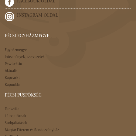
FACEBOOK-OLDAL
INSTAGRAM-OLDAL
PÉCSI EGYHÁZMEGYE
Egyházmegye
Intézmények, szervezetek
Pasztoráció
Aktuális
Kapcsolat
Kapuoldal
PÉCSI PÜSPÖKSÉG
Turisztika
Látogatóknak
Szolgáltatások
Magtár Étterem és Rendezvényház