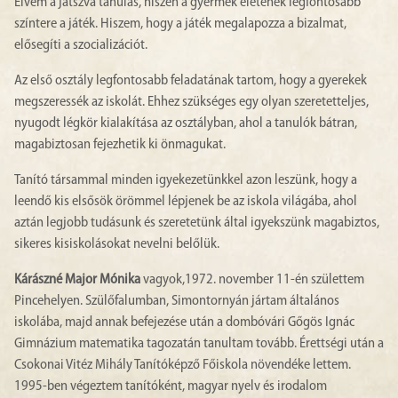
Elvem a játszva tanulás, hiszen a gyermek életének legfontosabb
színtere a játék. Hiszem, hogy a játék megalapozza a bizalmat,
elősegíti a szocializációt.
Az első osztály legfontosabb feladatának tartom, hogy a gyerekek
megszeressék az iskolát. Ehhez szükséges egy olyan szeretetteljes,
nyugodt légkör kialakítása az osztályban, ahol a tanulók bátran,
magabiztosan fejezhetik ki önmagukat.
Tanító társammal minden igyekezetünkkel azon leszünk, hogy a
leendő kis elsősök örömmel lépjenek be az iskola világába, ahol
aztán legjobb tudásunk és szeretetünk által igyekszünk magabiztos,
sikeres kisiskolásokat nevelni belőlük.
Kárászné Major Mónika
vagyok,1972. november 11-én születtem
Pincehelyen. Szülőfalumban, Simontornyán jártam általános
iskolába, majd annak befejezése után a dombóvári Gőgös Ignác
Gimnázium matematika tagozatán tanultam tovább. Érettségi után a
Csokonai Vitéz Mihály Tanítóképző Főiskola növendéke lettem.
1995-ben végeztem tanítóként, magyar nyelv és irodalom