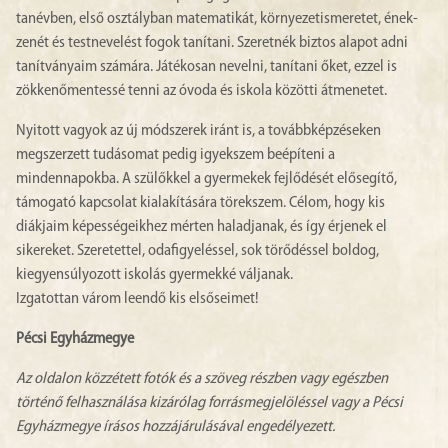
tanévben, első osztályban matematikát, környezetismeretet, ének-
zenét és testnevelést fogok tanítani. Szeretnék biztos alapot adni
tanítványaim számára. Játékosan nevelni, tanítani őket, ezzel is
zökkenőmentessé tenni az óvoda és iskola közötti átmenetet.
Nyitott vagyok az új módszerek iránt is, a továbbképzéseken
megszerzett tudásomat pedig igyekszem beépíteni a
mindennapokba. A szülőkkel a gyermekek fejlődését elősegítő,
támogató kapcsolat kialakítására törekszem. Célom, hogy kis
diákjaim képességeikhez mérten haladjanak, és így érjenek el
sikereket. Szeretettel, odafigyeléssel, sok törődéssel boldog,
kiegyensúlyozott iskolás gyermekké váljanak.
Izgatottan várom leendő kis elsőseimet!
Pécsi Egyházmegye
Az oldalon közzétett fotók és a szöveg részben vagy egészben
történő felhasználása kizárólag forrásmegjelöléssel vagy a Pécsi
Egyházmegye írásos hozzájárulásával engedélyezett.