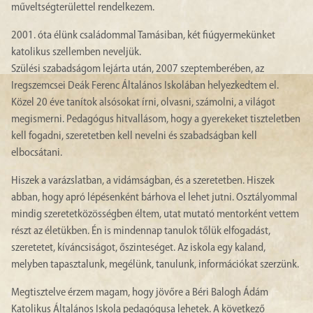
műveltségterülettel rendelkezem.
2001. óta élünk családommal Tamásiban, két fiúgyermekünket
katolikus szellemben neveljük.
Szülési szabadságom lejárta után, 2007 szeptemberében, az
Iregszemcsei Deák Ferenc Általános Iskolában helyezkedtem el.
Közel 20 éve tanítok alsósokat írni, olvasni, számolni, a világot
megismerni. Pedagógus hitvallásom, hogy a gyerekeket tiszteletben
kell fogadni, szeretetben kell nevelni és szabadságban kell
elbocsátani.
Hiszek a varázslatban, a vidámságban, és a szeretetben. Hiszek
abban, hogy apró lépésenként bárhova el lehet jutni. Osztályommal
mindig szeretetközösségben éltem, utat mutató mentorként vettem
részt az életükben. Én is mindennap tanulok tőlük elfogadást,
szeretetet, kíváncsiságot, őszinteséget. Az iskola egy kaland,
melyben tapasztalunk, megélünk, tanulunk, információkat szerzünk.
Megtisztelve érzem magam, hogy jövőre a Béri Balogh Ádám
Katolikus Általános Iskola pedagógusa lehetek. A következő