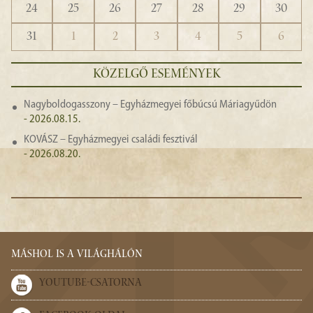
24
25
26
27
28
29
30
31
1
2
3
4
5
6
KÖZELGŐ ESEMÉNYEK
Nagyboldogasszony – Egyházmegyei főbúcsú Máriagyűdön
- 2026.08.15.
KOVÁSZ – Egyházmegyei családi fesztivál
- 2026.08.20.
MÁSHOL IS A VILÁGHÁLÓN
YOUTUBE-CSATORNA