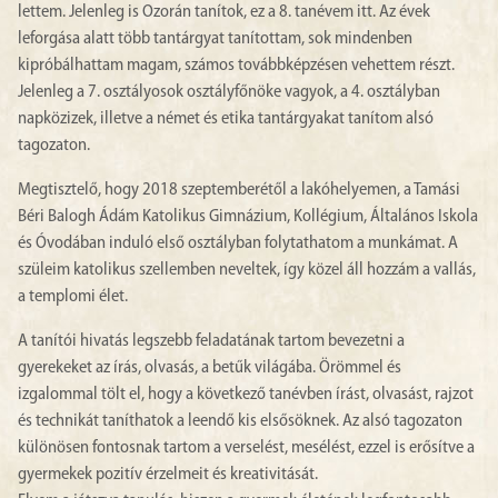
lettem. Jelenleg is Ozorán tanítok, ez a 8. tanévem itt. Az évek
leforgása alatt több tantárgyat tanítottam, sok mindenben
kipróbálhattam magam, számos továbbképzésen vehettem részt.
Jelenleg a 7. osztályosok osztályfőnöke vagyok, a 4. osztályban
napközizek, illetve a német és etika tantárgyakat tanítom alsó
tagozaton.
Megtisztelő, hogy 2018 szeptemberétől a lakóhelyemen, a Tamási
Béri Balogh Ádám Katolikus Gimnázium, Kollégium, Általános Iskola
és Óvodában induló első osztályban folytathatom a munkámat. A
szüleim katolikus szellemben neveltek, így közel áll hozzám a vallás,
a templomi élet.
A tanítói hivatás legszebb feladatának tartom bevezetni a
gyerekeket az írás, olvasás, a betűk világába. Örömmel és
izgalommal tölt el, hogy a következő tanévben írást, olvasást, rajzot
és technikát taníthatok a leendő kis elsősöknek. Az alsó tagozaton
különösen fontosnak tartom a verselést, mesélést, ezzel is erősítve a
gyermekek pozitív érzelmeit és kreativitását.