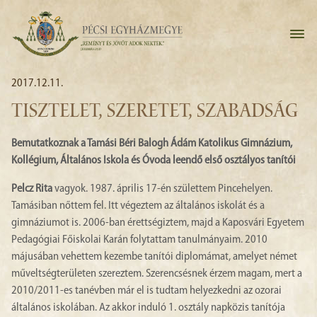
2017.12.11.
TISZTELET, SZERETET, SZABADSÁG
Bemutatkoznak a Tamási Béri Balogh Ádám Katolikus Gimnázium,
Kollégium, Általános Iskola és Óvoda leendő első osztályos tanítói
Pelcz Rita
vagyok. 1987. április 17-én születtem Pincehelyen.
Tamásiban nőttem fel. Itt végeztem az általános iskolát és a
gimnáziumot is. 2006-ban érettségiztem, majd a Kaposvári Egyetem
Pedagógiai Főiskolai Karán folytattam tanulmányaim. 2010
májusában vehettem kezembe tanítói diplomámat, amelyet német
műveltségterületen szereztem. Szerencsésnek érzem magam, mert a
2010/2011-es tanévben már el is tudtam helyezkedni az ozorai
általános iskolában. Az akkor induló 1. osztály napközis tanítója