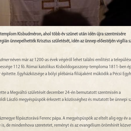
templom Kisbudméron, ahol több év szünet után idén újra szentmisére
urgián ünnepelhették Krisztus születését, idén az ünnep előestéjén vigília 
dmer
néven már az 1200-as évek végéről lehet találni említést a település
épessége 112 fő. Római katolikus Kisboldogasszony-temploma 1811-ben ép
pítette. Egyházközsége a bólyi plébánia filiájaként működik a Pécsi Eg
ette a Megváltó születését december 24-én bemutatott szentmisén a
di László megyéspüspök érkezett a közösséghez és mutatott be ünnepi s
zmegye főpásztorává Ferenc pápa. A megyéspüspök az eltelt alig egy év al
e is, de mindenhova szeretetet, reményt és az evangélium örömhírét közvet