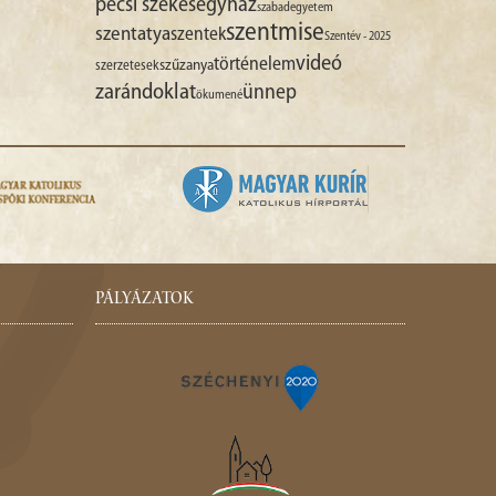
pécsi székesegyház
szabadegyetem
szentmise
szentatya
szentek
Szentév - 2025
videó
történelem
szűzanya
szerzetesek
zarándoklat
ünnep
ökumené
PÁLYÁZATOK