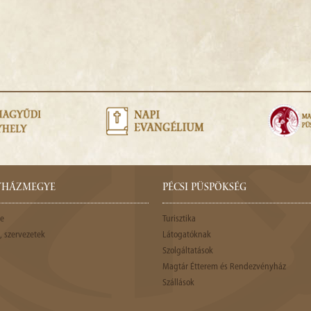
GYHÁZMEGYE
PÉCSI PÜSPÖKSÉG
e
Turisztika
 szervezetek
Látogatóknak
Szolgáltatások
Magtár Étterem és Rendezvényház
Szállások