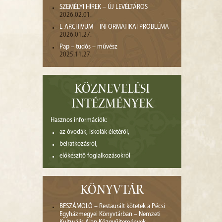
SZEMÉLYI HÍREK – ÚJ LEVÉLTÁROS
2026.02.01.
E-ARCHIVUM – INFORMATIKAI PROBLÉMA
2026.01.27.
Pap – tudós – művész
2025.11.27.
KÖZNEVELÉSI
INTÉZMÉNYEK
Hasznos információk:
az óvodák, iskolák életéről,
beiratkozásról,
előkészítő foglalkozásokról
KÖNYVTÁR
BESZÁMOLÓ – Restaurált kötetek a Pécsi
Egyházmegyei Könyvtárban – Nemzeti