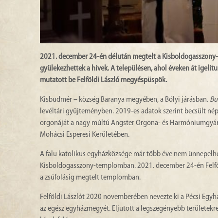
2021. december 24-én délután megtelt a Kisboldogasszony-
gyülekezhettek a hívek. A településen, ahol éveken át igelit
mutatott be Felföldi László megyéspüspök.
Kisbudmér – község Baranya megyében, a Bólyi járásban.
Bu
levéltári gyűjteményben. 2019-es adatok szerint becsült n
orgonáját a nagy múltú Angster Orgona- és Harmóniumgyár é
Mohácsi Esperesi Kerületében.
A falu katolikus egyházközsége már több éve nem ünnepelh
Kisboldogasszony-templomban. 2021. december 24-én Felföl
a zsúfolásig megtelt templomban.
Felföldi Lászlót 2020 novemberében nevezte ki a Pécsi Egyhá
az egész egyházmegyét. Eljutott a legszegényebb területekr