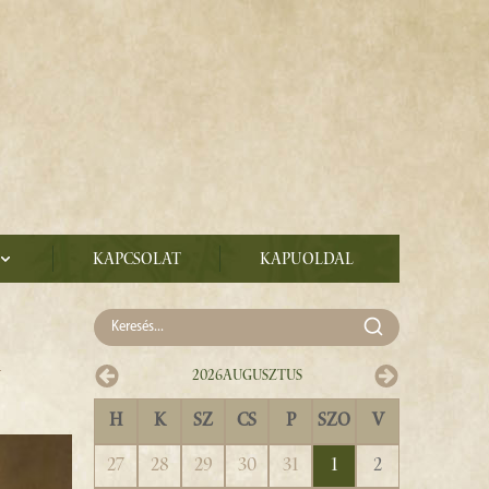
Kapcsolat
Kapuoldal
2026
Augusztus
H
K
SZ
CS
P
SZO
V
27
28
29
30
31
1
2