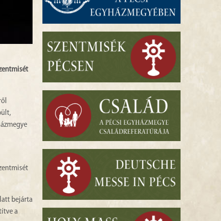
szentmisét
ről
ült,
yházmegye
zentmisét
att bejárta
ítve a