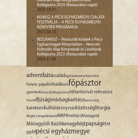
Kulturális Alap Közgyűjtemények
Kollégiuma 2024 (Restaurálási napló)
2025.10.21.
KOVÁSZ A PÉCSI EGYHÁZMEGYE CSALÁDI
FESZTIVÁLJA – A PÉCSI EGYHÁZMEGYEI
KÖNYVTÁR PROGRAMJAI
2025.08.18.
BESZÁMOLÓ – Restaurált kötetek a Pécsi
Egyházmegyei Könyvtárban – Nemzeti
Kulturális Alap Könyvtárak és Levéltárak
Kollégiuma 2023 (Restaurálási napló)
2024.11.06.
advent
báta
család
egyházzene
eucharisztia
főpásztor
Ferenc pápa
férfitalálkozó
hittan
horvát referatúra
gyerekek
havas boldogasszony
ifjúság
imádság
karitász
karácsony
húsvét
liturgia
kultúra
közösség
katekézis
könyvtár
MKPK
mohács
Máriagyűd
Magtár Látogatóközpont
papság
nagyböjt
Máriagyűdi Bazilika
PEM
pécsi egyházmegye
pphf