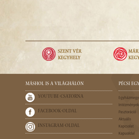
MÁSHOL IS A VILÁGHÁLÓN
PÉCSI E
YOUTUBE-CSATORNA
Egyházmegy
Intézmények,
FACEBOOK-OLDAL
Pasztoráció
Aktuális
INSTAGRAM-OLDAL
Kapcsolat
Kapuoldal