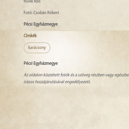
hívek felé.
Fotó: Csobán Róbert
Pécsi Egyházmegye
Címkék
karácsony
Pécsi Egyházmegye
Az oldalon közzétett fotók és a szöveg részben vagy egészbe
írásos hozzájárulásával engedélyezett.