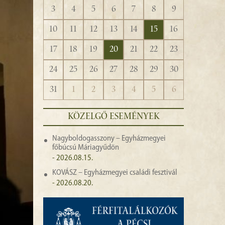
3
4
5
6
7
8
9
10
11
12
13
14
15
16
17
18
19
20
21
22
23
24
25
26
27
28
29
30
31
1
2
3
4
5
6
KÖZELGŐ ESEMÉNYEK
Nagyboldogasszony – Egyházmegyei
főbúcsú Máriagyűdön
- 2026.08.15.
KOVÁSZ – Egyházmegyei családi fesztivál
- 2026.08.20.