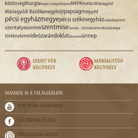
liturgia
közösség
MKPK
mohács
Máriagyűd
Magtár Látogatóközpont
papság
nagyböjt
Máriagyűdi Bazilika
pphf
PEM
pécsi egyházmegye
pécsi székesegyház
szabadegyetem
szentmise
szentatya
szentek
szűzanya
szerzetesek
Szentév - 2025
videó
zarándoklat
ünnep
történelem
ökumené
MÁSHOL IS A VILÁGHÁLÓN
YOUTUBE-CSATORNA
FACEBOOK-OLDAL
INSTAGRAM-OLDAL