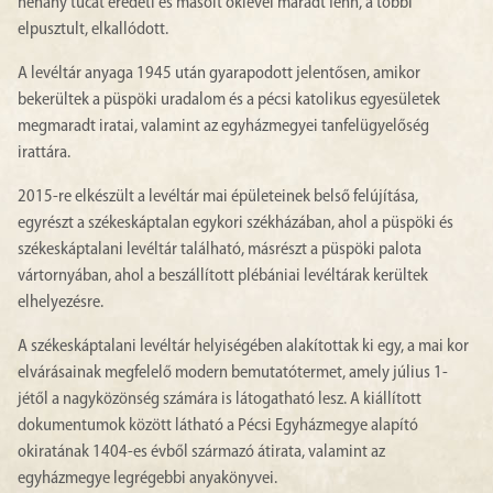
néhány tucat eredeti és másolt oklevél maradt fenn, a többi
elpusztult, elkallódott.
A levéltár anyaga 1945 után gyarapodott jelentősen, amikor
bekerültek a püspöki uradalom és a pécsi katolikus egyesületek
megmaradt iratai, valamint az egyházmegyei tanfelügyelőség
irattára.
2015-re elkészült a levéltár mai épületeinek belső felújítása,
egyrészt a székeskáptalan egykori székházában, ahol a püspöki és
székeskáptalani levéltár található, másrészt a püspöki palota
vártornyában, ahol a beszállított plébániai levéltárak kerültek
elhelyezésre.
A székeskáptalani levéltár helyiségében alakítottak ki egy, a mai kor
elvárásainak megfelelő modern bemutatótermet, amely július 1-
jétől a nagyközönség számára is látogatható lesz. A kiállított
dokumentumok között látható a Pécsi Egyházmegye alapító
okiratának 1404-es évből származó átirata, valamint az
egyházmegye legrégebbi anyakönyvei.