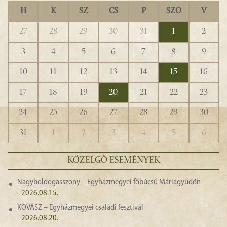
H
K
SZ
CS
P
SZO
V
27
28
29
30
31
1
2
3
4
5
6
7
8
9
10
11
12
13
14
15
16
17
18
19
20
21
22
23
24
25
26
27
28
29
30
31
1
2
3
4
5
6
KÖZELGŐ ESEMÉNYEK
Nagyboldogasszony – Egyházmegyei főbúcsú Máriagyűdön
- 2026.08.15.
KOVÁSZ – Egyházmegyei családi fesztivál
- 2026.08.20.