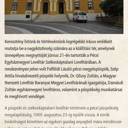
Keresztény hitünk és történelmünk legrégebbi írásos emlékeit
mutatja be a nagyközönség számára az a kiállítási tér, amelynek
ünnepélyes megnyitóját június 21-én tartották a Pécsi
Egyházmegyei Levéltár Székeskáptalani Levéltárában. A
rendezvényen jelen volt Felföldi László pécsi megyéspüspök, Szép
Attila hivatalvezető püspöki helynök, Dr. Gőzsy Zoltán, a Magyar
Nemzeti Levéltár Baranyai Megyei Levéltárának igazgatója, Damásdi
Zoltán egyházmegyei levéltáros, valamint a püspökség munkatársai
és meghívott vendégei.
A püspöki és székeskáptalani levéltár története a pécsi püspökség
megalapításáig, 1009. augusztus 23-ig nyúlik vissza. A török
hódoltságot követően az egykori gazdag anyagból mára mindössze