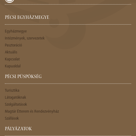
PÉCSI EGYHÁZMEGYE
Egyházmegye
Intézmények, szervezetek
Pasztoráció
Aktuális
Kapcsolat
Kapuoldal
PÉCSI PÜSPÖKSÉG
Turisztika
Látogatóknak
Szolgáltatások
Magtár Étterem és Rendezvényház
Szállások
PÁLYÁZATOK