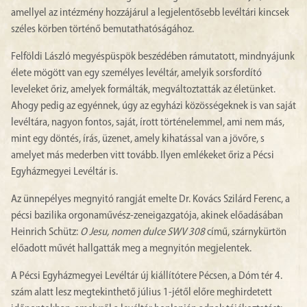
amellyel az intézmény hozzájárul a legjelentősebb levéltári kincsek
széles körben történő bemutathatóságához.
Felföldi László megyéspüspök beszédében rámutatott, mindnyájunk
élete mögött van egy személyes levéltár, amelyik sorsfordító
leveleket őriz, amelyek formálták, megváltoztatták az életünket.
Ahogy pedig az egyénnek, úgy az egyházi közösségeknek is van saját
levéltára, nagyon fontos, saját, írott történelemmel, ami nem más,
mint egy döntés, írás, üzenet, amely kihatással van a jövőre, s
amelyet más mederben vitt tovább. Ilyen emlékeket őriz a Pécsi
Egyházmegyei Levéltár is.
Az ünnepélyes megnyitó rangját emelte Dr. Kovács Szilárd Ferenc, a
pécsi bazilika orgonaművész-zeneigazgatója, akinek előadásában
Heinrich Schütz:
O Jesu, nomen dulce SWV 308
című, szárnykürtön
előadott művét hallgatták meg a megnyitón megjelentek.
A Pécsi Egyházmegyei Levéltár új kiállítótere Pécsen, a Dóm tér 4.
szám alatt lesz megtekinthető július 1-jétől előre meghirdetett