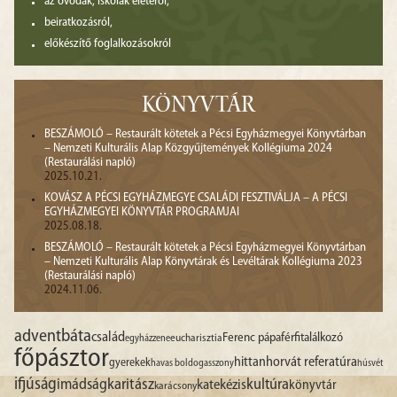
az óvodák, iskolák életéről,
beiratkozásról,
előkészítő foglalkozásokról
KÖNYVTÁR
BESZÁMOLÓ – Restaurált kötetek a Pécsi Egyházmegyei Könyvtárban
– Nemzeti Kulturális Alap Közgyűjtemények Kollégiuma 2024
(Restaurálási napló)
2025.10.21.
KOVÁSZ A PÉCSI EGYHÁZMEGYE CSALÁDI FESZTIVÁLJA – A PÉCSI
EGYHÁZMEGYEI KÖNYVTÁR PROGRAMJAI
2025.08.18.
BESZÁMOLÓ – Restaurált kötetek a Pécsi Egyházmegyei Könyvtárban
– Nemzeti Kulturális Alap Könyvtárak és Levéltárak Kollégiuma 2023
(Restaurálási napló)
2024.11.06.
advent
báta
család
Ferenc pápa
férfitalálkozó
egyházzene
eucharisztia
főpásztor
hittan
horvát referatúra
gyerekek
havas boldogasszony
húsvét
ifjúság
imádság
karitász
kultúra
katekézis
könyvtár
karácsony