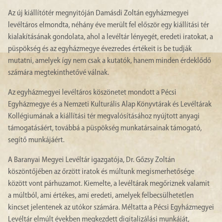
Az új kiállítótér megnyitóján Damásdi Zoltán egyházmegyei
levéltáros elmondta, néhány éve merült fel először egy kiállítási tér
kialakításának gondolata, ahol a levéltár lényegét, eredeti iratokat, a
püspökség és az egyházmegye évezredes értékeit is be tudják
mutatni, amelyek így nem csak a kutatók, hanem minden érdeklődő
számára megtekinthetővé válnak.
Az egyházmegyei levéltáros köszönetet mondott a Pécsi
Egyházmegye és a Nemzeti Kulturális Alap Könyvtárak és Levéltárak
Kollégiumának a kiállítási tér megvalósításához nyújtott anyagi
támogatásáért, továbbá a püspökség munkatársainak támogató,
segítő munkájáért.
A Baranyai Megyei Levéltár igazgatója, Dr. Gőzsy Zoltán
köszöntőjében az őrzött iratok és múltunk megismerhetősége
között vont párhuzamot. Kiemelte, a levéltárak megőriznek valamit
a múltból, ami értékes, ami eredeti, amelyek felbecsülhetetlen
kincset jelentenek az utókor számára. Méltatta a Pécsi Egyházmegyei
Levéltár elmúlt években megkezdett digitalizálási munkáját,