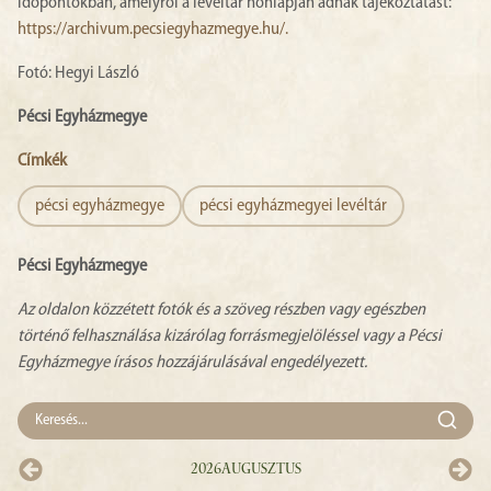
időpontokban, amelyről a levéltár honlapján adnak tájékoztatást:
https://archivum.pecsiegyhazmegye.hu/
.
Fotó: Hegyi László
Pécsi Egyházmegye
Címkék
pécsi egyházmegye
pécsi egyházmegyei levéltár
Pécsi Egyházmegye
Az oldalon közzétett fotók és a szöveg részben vagy egészben
történő felhasználása kizárólag forrásmegjelöléssel vagy a Pécsi
Egyházmegye írásos hozzájárulásával engedélyezett.
2026
Augusztus