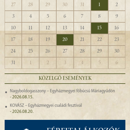
27
28
29
30
31
1
2
3
4
5
6
7
8
9
10
11
12
13
14
15
16
17
18
19
20
21
22
23
24
25
26
27
28
29
30
31
1
2
3
4
5
6
KÖZELGŐ ESEMÉNYEK
Nagyboldogasszony – Egyházmegyei főbúcsú Máriagyűdön
- 2026.08.15.
KOVÁSZ – Egyházmegyei családi fesztivál
- 2026.08.20.