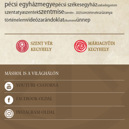
pécsi egyházmegye
pécsi székesegyház
szabadegyetem
szentmise
szentatya
szentek
szűzanya
szerzetesek
Szentév - 2025
videó
zarándoklat
ünnep
történelem
ökumené
MÁSHOL IS A VILÁGHÁLÓN
YOUTUBE-CSATORNA
FACEBOOK-OLDAL
INSTAGRAM-OLDAL