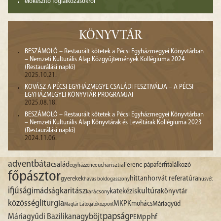
előkészítő foglalkozásokról
KÖNYVTÁR
BESZÁMOLÓ – Restaurált kötetek a Pécsi Egyházmegyei Könyvtárban
– Nemzeti Kulturális Alap Közgyűjtemények Kollégiuma 2024
(Restaurálási napló)
2025.10.21.
KOVÁSZ A PÉCSI EGYHÁZMEGYE CSALÁDI FESZTIVÁLJA – A PÉCSI
EGYHÁZMEGYEI KÖNYVTÁR PROGRAMJAI
2025.08.18.
BESZÁMOLÓ – Restaurált kötetek a Pécsi Egyházmegyei Könyvtárban
– Nemzeti Kulturális Alap Könyvtárak és Levéltárak Kollégiuma 2023
(Restaurálási napló)
2024.11.06.
advent
báta
család
Ferenc pápa
férfitalálkozó
egyházzene
eucharisztia
főpásztor
hittan
horvát referatúra
gyerekek
havas boldogasszony
húsvét
ifjúság
imádság
karitász
kultúra
katekézis
könyvtár
karácsony
liturgia
közösség
MKPK
mohács
Máriagyűd
Magtár Látogatóközpont
papság
nagyböjt
Máriagyűdi Bazilika
pphf
PEM