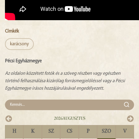
Címkék
karácsony
Pécsi Egyházmegye
Az oldalon közzétett fotók és a szöveg részben vagy egészben
történő felhasználása kizárólag forrásmegjelöléssel vagy a Pécsi
Egyházmegye írásos hozzájárulásával engedélyezett.
2026
Augusztus
H
K
SZ
CS
P
SZO
V