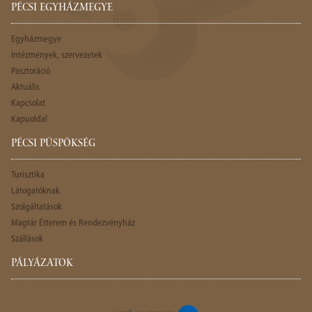
PÉCSI EGYHÁZMEGYE
Egyházmegye
Intézmények, szervezetek
Pasztoráció
Aktuális
Kapcsolat
Kapuoldal
PÉCSI PÜSPÖKSÉG
Turisztika
Látogatóknak
Szolgáltatások
Magtár Étterem és Rendezvényház
Szállások
PÁLYÁZATOK