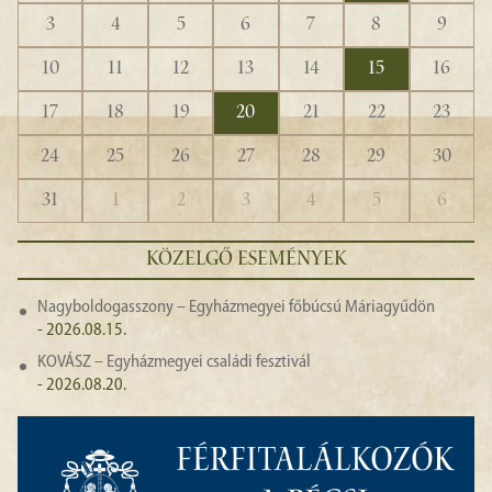
3
4
5
6
7
8
9
10
11
12
13
14
15
16
17
18
19
20
21
22
23
24
25
26
27
28
29
30
31
1
2
3
4
5
6
KÖZELGŐ ESEMÉNYEK
Nagyboldogasszony – Egyházmegyei főbúcsú Máriagyűdön
- 2026.08.15.
KOVÁSZ – Egyházmegyei családi fesztivál
- 2026.08.20.