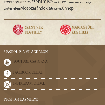
szentmise
szentatya
szentek
szűzanya
szerzetesek
Szentév - 2025
videó
zarándoklat
ünnep
történelem
ökumené
MÁSHOL IS A VILÁGHÁLÓN
YOUTUBE-CSATORNA
FACEBOOK-OLDAL
INSTAGRAM-OLDAL
PÉCSI EGYHÁZMEGYE