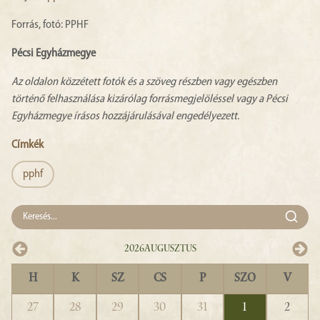
Forrás, fotó: PPHF
Pécsi Egyházmegye
Az oldalon közzétett fotók és a szöveg részben vagy egészben
történő felhasználása kizárólag forrásmegjelöléssel vagy a Pécsi
Egyházmegye írásos hozzájárulásával engedélyezett.
Címkék
pphf
2026
Augusztus
H
K
SZ
CS
P
SZO
V
27
28
29
30
31
1
2