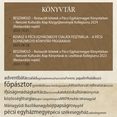
KÖNYVTÁR
BESZÁMOLÓ – Restaurált kötetek a Pécsi Egyházmegyei Könyvtárban
– Nemzeti Kulturális Alap Közgyűjtemények Kollégiuma 2024
(Restaurálási napló)
2025.10.21.
KOVÁSZ A PÉCSI EGYHÁZMEGYE CSALÁDI FESZTIVÁLJA – A PÉCSI
EGYHÁZMEGYEI KÖNYVTÁR PROGRAMJAI
2025.08.18.
BESZÁMOLÓ – Restaurált kötetek a Pécsi Egyházmegyei Könyvtárban
– Nemzeti Kulturális Alap Könyvtárak és Levéltárak Kollégiuma 2023
(Restaurálási napló)
2024.11.06.
advent
báta
család
Ferenc pápa
férfitalálkozó
egyházzene
eucharisztia
főpásztor
hittan
horvát referatúra
gyerekek
havas boldogasszony
húsvét
ifjúság
imádság
karitász
kultúra
katekézis
könyvtár
karácsony
liturgia
közösség
MKPK
mohács
Máriagyűd
Magtár Látogatóközpont
papság
nagyböjt
Máriagyűdi Bazilika
pphf
PEM
pécsi egyházmegye
pécsi székesegyház
szabadegyetem