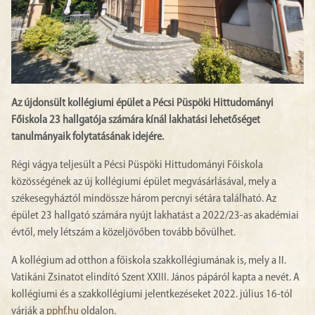
Az újdonsült kollégiumi épület a Pécsi Püspöki Hittudományi
Főiskola 23 hallgatója számára kínál lakhatási lehetőséget
tanulmányaik folytatásának idejére.
Régi vágya teljesült a Pécsi Püspöki Hittudományi Főiskola
közösségének az új kollégiumi épület megvásárlásával, mely a
székesegyháztól mindössze három percnyi sétára található. Az
épület 23 hallgató számára nyújt lakhatást a 2022/23-as akadémiai
évtől, mely létszám a közeljövőben tovább bővülhet.
A kollégium ad otthon a főiskola szakkollégiumának is, mely a II.
Vatikáni Zsinatot elindító Szent XXIII. János pápáról kapta a nevét. A
kollégiumi és a szakkollégiumi jelentkezéseket 2022. július 16-tól
várják a
pphf.hu
oldalon.