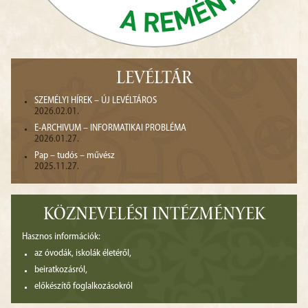
LEVÉLTÁR
SZEMÉLYI HÍREK – ÚJ LEVÉLTÁROS
2026.02.01.
E-ARCHIVUM – INFORMATIKAI PROBLÉMA
2026.01.27.
Pap – tudós – művész
2025.11.27.
KÖZNEVELÉSI INTÉZMÉNYEK
Hasznos információk:
az óvodák, iskolák életéről,
beiratkozásról,
előkészítő foglalkozásokról