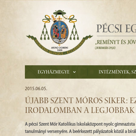
Egyházmegye
Intézmények, s
2015.06.05.
ÚJABB SZENT MÓROS SIKER: 
IRODALOMBAN A LEGJOBBAK
A pécsi Szent Mór Katolikus Iskolaközpont nyolc gimnazista d
tanulmányi versenyére. A beérkezett pályázatok közül a bír