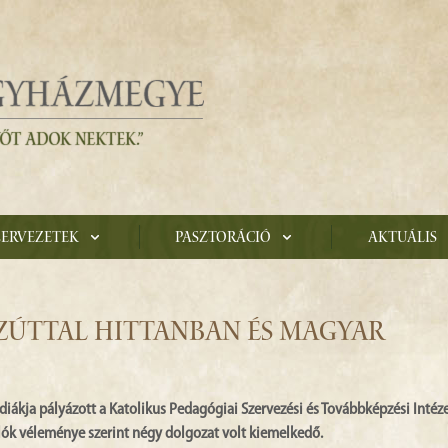
zervezetek
Pasztoráció
Aktuális
EZÚTTAL HITTANBAN ÉS MAGYAR
iákja pályázott a Katolikus Pedagógiai Szervezési és Továbbképzési Intéze
álók véleménye szerint négy dolgozat volt kiemelkedő.