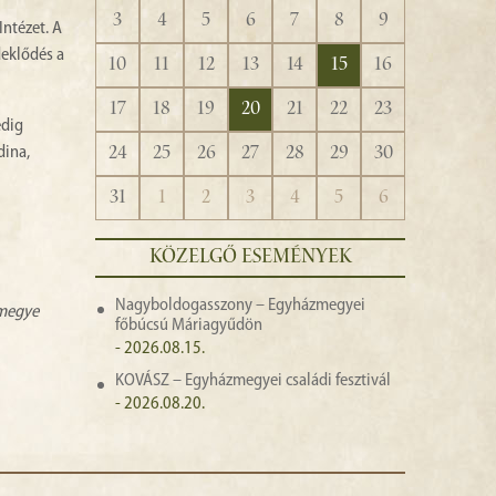
3
4
5
6
7
8
9
ntézet. A
deklődés a
10
11
12
13
14
15
16
17
18
19
20
21
22
23
edig
24
25
26
27
28
29
30
dina,
31
1
2
3
4
5
6
KÖZELGŐ ESEMÉNYEK
Nagyboldogasszony – Egyházmegyei
zmegye
főbúcsú Máriagyűdön
- 2026.08.15.
KOVÁSZ – Egyházmegyei családi fesztivál
- 2026.08.20.