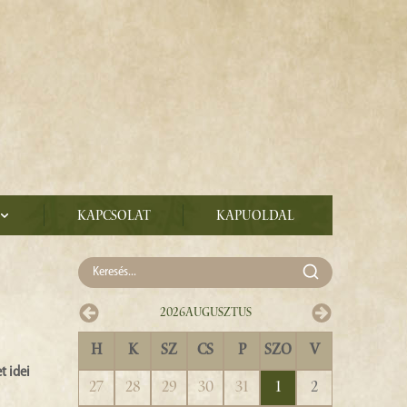
Kapcsolat
Kapuoldal
2026
Augusztus
H
K
SZ
CS
P
SZO
V
t idei
27
28
29
30
31
1
2