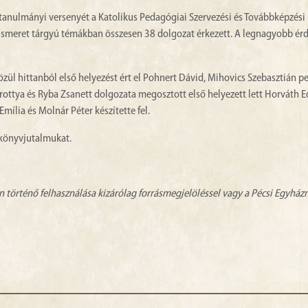
anulmányi versenyét a Katolikus Pedagógiai Szervezési és Továbbképzési I
tismeret tárgyú témákban összesen 38 dolgozat érkezett. A legnagyobb ér
zül hittanból első helyezést ért el Pohnert Dávid, Mihovics Szebasztián p
ttya és Ryba Zsanett dolgozata megosztott első helyezett lett Horváth E
mília és Molnár Péter készítette fel.
 könyvjutalmukat.
n történő felhasználása kizárólag forrásmegjelöléssel vagy a Pécsi Egyhá