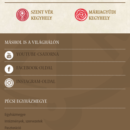
MÁSHOL IS A VILÁGHÁLÓN
YOUTUBE-CSATORNA
FACEBOOK-OLDAL
INSTAGRAM-OLDAL
PÉCSI EGYHÁZMEGYE
Egyházmegye
Intézmények, szervezetek
Pasztoráció