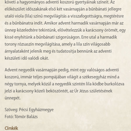
követi a hagyományos adventi koszorú gyertyáinak színeit. Az
előkészület időszakának első két vasárnapján a bűnbánati jellegre
utaló viola (lila) színű megvilágítás a visszafogottságra, megtérésre
és a bűnbánatra indít. Amikor advent harmadik vasárnapján már az
ünnep közeledtére tekintünk, elővételezzük a karácsony örömét, egy
kissé enyhítünk a bűnbánati szigorúságon. Erre utal a harmadik
torony rózsaszín megvilágítása, amely a lila szín világosabb
árnyalataként jelenik meg és tudatosítja bennünk az adventi
készületi idő valódi okát.
Advent negyedik vasárnapján pedig, mint egy valóságos adventi
koszorú, immár teljes pompájában világít a székesegyház mind a
négy tornya, melyek közül a negyedik szintén lila ködbe burkolózva
jelzi a karácsony közeli beköszöntét, az Úr Jézus születésének
ünnepét.
Szöveg: Pécsi Egyházmegye
Fotó: Tömör Balázs
Címkék