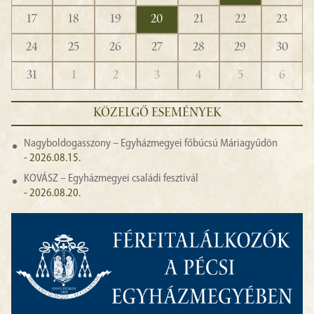
17
18
19
20
21
22
23
24
25
26
27
28
29
30
31
1
2
3
4
5
6
KÖZELGŐ ESEMÉNYEK
Nagyboldogasszony – Egyházmegyei főbúcsú Máriagyűdön
- 2026.08.15.
KOVÁSZ – Egyházmegyei családi fesztivál
- 2026.08.20.