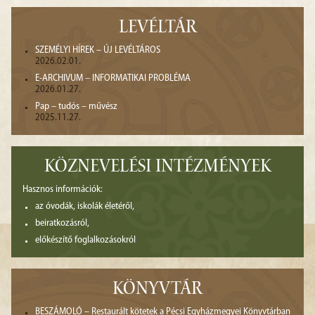
LEVÉLTÁR
SZEMÉLYI HÍREK – ÚJ LEVÉLTÁROS
2026.02.01.
E-ARCHIVUM – INFORMATIKAI PROBLÉMA
2026.01.27.
Pap – tudós – művész
2025.11.27.
KÖZNEVELÉSI INTÉZMÉNYEK
Hasznos információk:
az óvodák, iskolák életéről,
beiratkozásról,
előkészítő foglalkozásokról
KÖNYVTÁR
BESZÁMOLÓ – Restaurált kötetek a Pécsi Egyházmegyei Könyvtárban