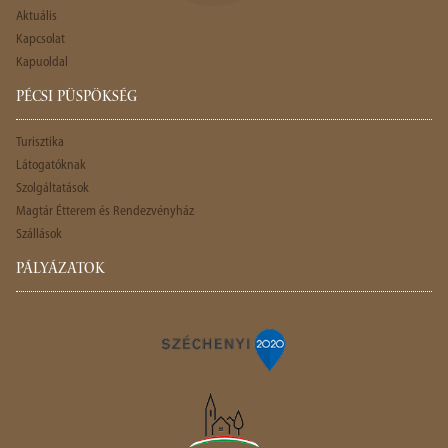
Aktuális
Kapcsolat
Kapuoldal
PÉCSI PÜSPÖKSÉG
Turisztika
Látogatóknak
Szolgáltatások
Magtár Étterem és Rendezvényház
Szállások
PÁLYÁZATOK