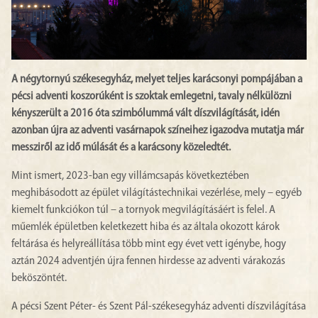
A négytornyú székesegyház, melyet teljes karácsonyi pompájában a
pécsi adventi koszorúként is szoktak emlegetni, tavaly nélkülözni
kényszerült a 2016 óta szimbólummá vált díszvilágítását, idén
azonban újra az adventi vasárnapok színeihez igazodva mutatja már
messziről az idő múlását és a karácsony közeledtét.
Mint ismert, 2023-ban egy villámcsapás következtében
meghibásodott az épület világítástechnikai vezérlése, mely – egyéb
kiemelt funkciókon túl – a tornyok megvilágításáért is felel. A
műemlék épületben keletkezett hiba és az általa okozott károk
feltárása és helyreállítása több mint egy évet vett igénybe, hogy
aztán 2024 adventjén újra fennen hirdesse az adventi várakozás
beköszöntét.
A pécsi Szent Péter- és Szent Pál-székesegyház adventi díszvilágítása