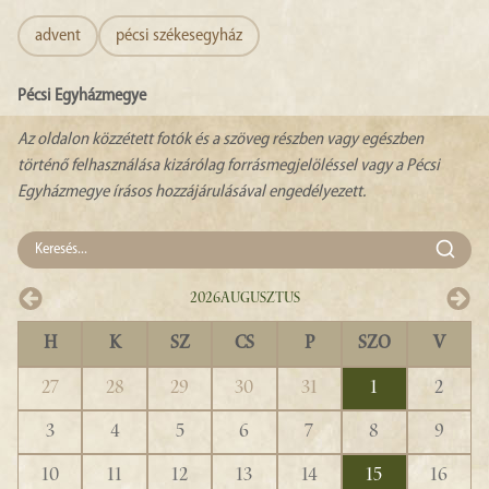
advent
pécsi székesegyház
Pécsi Egyházmegye
Az oldalon közzétett fotók és a szöveg részben vagy egészben
történő felhasználása kizárólag forrásmegjelöléssel vagy a Pécsi
Egyházmegye írásos hozzájárulásával engedélyezett.
2026
Augusztus
H
K
SZ
CS
P
SZO
V
27
28
29
30
31
1
2
3
4
5
6
7
8
9
10
11
12
13
14
15
16