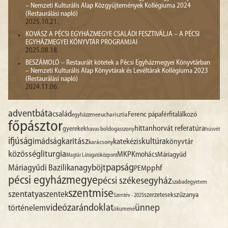
– Nemzeti Kulturális Alap Közgyűjtemények Kollégiuma 2024
(Restaurálási napló)
2025.10.21.
KOVÁSZ A PÉCSI EGYHÁZMEGYE CSALÁDI FESZTIVÁLJA – A PÉCSI
EGYHÁZMEGYEI KÖNYVTÁR PROGRAMJAI
2025.08.18.
BESZÁMOLÓ – Restaurált kötetek a Pécsi Egyházmegyei Könyvtárban
– Nemzeti Kulturális Alap Könyvtárak és Levéltárak Kollégiuma 2023
(Restaurálási napló)
2024.11.06.
advent
báta
család
Ferenc pápa
férfitalálkozó
egyházzene
eucharisztia
főpásztor
hittan
horvát referatúra
gyerekek
havas boldogasszony
húsvét
ifjúság
imádság
karitász
kultúra
katekézis
könyvtár
karácsony
liturgia
közösség
MKPK
mohács
Máriagyűd
Magtár Látogatóközpont
papság
nagyböjt
Máriagyűdi Bazilika
pphf
PEM
pécsi egyházmegye
pécsi székesegyház
szabadegyetem
szentmise
szentatya
szentek
szűzanya
szerzetesek
Szentév - 2025
videó
zarándoklat
ünnep
történelem
ökumené