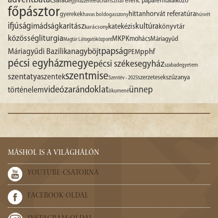
advent
báta
család
Ferenc pápa
férfitalálkozó
egyházzene
eucharisztia
főpásztor
hittan
horvát referatúra
gyerekek
havas boldogasszony
húsvét
ifjúság
imádság
karitász
kultúra
katekézis
könyvtár
karácsony
liturgia
közösség
MKPK
mohács
Máriagyűd
Magtár Látogatóközpont
papság
nagyböjt
Máriagyűdi Bazilika
pphf
PEM
pécsi egyházmegye
pécsi székesegyház
szabadegyetem
szentmise
szentatya
szentek
szűzanya
szerzetesek
Szentév - 2025
videó
zarándoklat
ünnep
történelem
ökumené
MÁSHOL IS A VILÁGHÁLÓN
YOUTUBE-CSATORNA
FACEBOOK-OLDAL