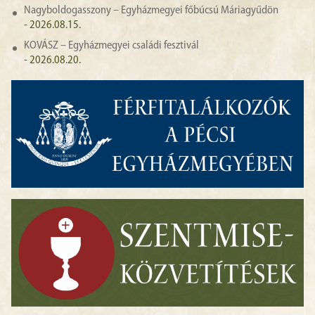
Nagyboldogasszony – Egyházmegyei főbúcsú Máriagyűdön
- 2026.08.15.
KOVÁSZ – Egyházmegyei családi fesztivál
- 2026.08.20.