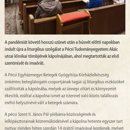
A pandémiát követő hosszú szünet után a húsvét előtti napokban
indult újra a liturgikus szolgálat a Pécsi Tudományegyetem Akác
utcai klinikai tömbjének kápolnájában, ahol megtartották az első
szentmisét és imaórát.
A Pécsi Egyházmegye Betegek Gyógyítója Kórházlelkészség
önkéntes beteglátogató csoportjának tagjai új liturgikus eszközöket
szállítottak a kápolnába, melyek az ünnepi oltárt és környezetét
ékesítik, ezáltal a kápolna ismét az Istennel való közös találkozás
méltó helyszínévé vált a betegek számára.
A pécsi Szent II. János Pál-plébánia közösségének és
lelkipásztorainak közreműködésével a kápolna hetente egyszer tart
nyitva: minden héten szerdán 14 órától imaórával kezdenek, melyet