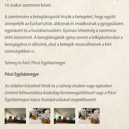
16 órakor szentmise követ.
A szentmisére a beteglátogatók hívják a betegeket, hogy együtt
ünnepeljék az Eucharisztiát, áldoznak és imádkoznak a gyógyulásért,
egymásért és a hozzátartozókért. Gyónási lehetőség a szentmise
előtt biztosított. A beteglátogatók igény szerint a lelkipásztorokat a
betegágyhoz is elkísérik, ahol a betegek részesülhetnek a kért
szentségekben is.
Szöveg és fotó: Pécsi Egyházmegye
Pécsi Egyházmegye
Az oldalon közzétett fotók és a szöveg részben vagy egészben
történő felhasználása kizárólag forrásmegjelöléssel vagy a Pécsi
Egyházmegye írásos hozzájárulásával engedélyezett.