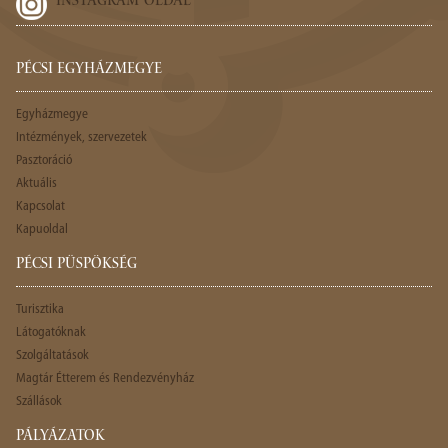
INSTAGRAM-OLDAL
PÉCSI EGYHÁZMEGYE
Egyházmegye
Intézmények, szervezetek
Pasztoráció
Aktuális
Kapcsolat
Kapuoldal
PÉCSI PÜSPÖKSÉG
Turisztika
Látogatóknak
Szolgáltatások
Magtár Étterem és Rendezvényház
Szállások
PÁLYÁZATOK