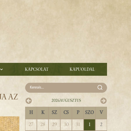
Kapcsolat
Kapuoldal
JA AZ
2026
Augusztus
H
K
SZ
CS
P
SZO
V
27
28
29
30
31
1
2