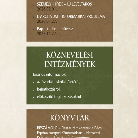
SZEMÉLYI HÍREK – ÚJ LEVÉLTÁROS
2026.02.01.
E-ARCHIVUM – INFORMATIKAI PROBLÉMA
2026.01.27.
Pap – tudós – művész
2025.11.27.
KÖZNEVELÉSI
INTÉZMÉNYEK
Hasznos információk:
az óvodák, iskolák életéről,
beiratkozásról,
előkészítő foglalkozásokról
KÖNYVTÁR
BESZÁMOLÓ – Restaurált kötetek a Pécsi
Egyházmegyei Könyvtárban – Nemzeti