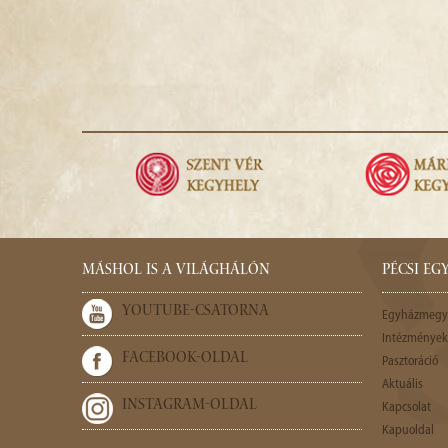
MÁSHOL IS A VILÁGHÁLÓN
PÉCSI E
YOUTUBE-CSATORNA
Egyházmegy
Intézmények,
FACEBOOK-OLDAL
Pasztoráció
Aktuális
INSTAGRAM-OLDAL
Kapcsolat
Kapuoldal