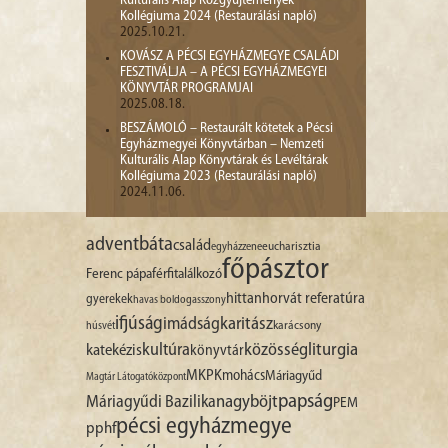
Kulturális Alap Közgyűjtemények
Kollégiuma 2024 (Restaurálási napló)
2025.10.21.
KOVÁSZ A PÉCSI EGYHÁZMEGYE CSALÁDI
FESZTIVÁLJA – A PÉCSI EGYHÁZMEGYEI
KÖNYVTÁR PROGRAMJAI
2025.08.18.
BESZÁMOLÓ – Restaurált kötetek a Pécsi
Egyházmegyei Könyvtárban – Nemzeti
Kulturális Alap Könyvtárak és Levéltárak
Kollégiuma 2023 (Restaurálási napló)
2024.11.06.
advent
báta
család
egyházzene
eucharisztia
főpásztor
Ferenc pápa
férfitalálkozó
hittan
horvát referatúra
gyerekek
havas boldogasszony
ifjúság
imádság
karitász
karácsony
húsvét
liturgia
kultúra
közösség
katekézis
könyvtár
MKPK
mohács
Máriagyűd
Magtár Látogatóközpont
papság
nagyböjt
Máriagyűdi Bazilika
PEM
pécsi egyházmegye
pphf