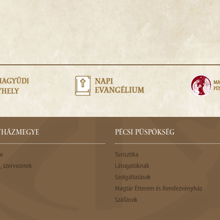
GYHÁZMEGYE
PÉCSI PÜSPÖKSÉG
e
Turisztika
 szervezetek
Látogatóknak
Szolgáltatások
Magtár Étterem és Rendezvényház
Szállások