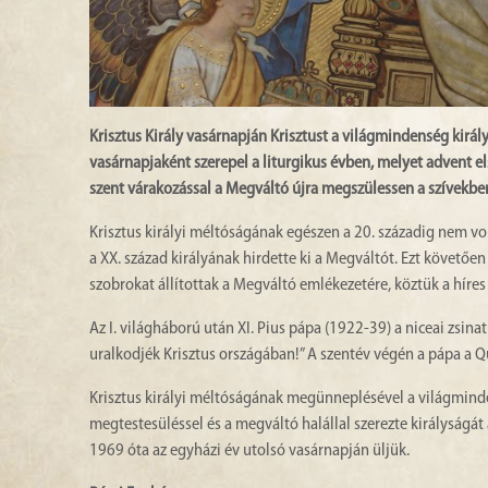
Krisztus Király vasárnapján Krisztust a világmindenség kirá
vasárnapjaként szerepel a liturgikus évben, melyet advent e
szent várakozással a Megváltó újra megszülessen a szívekbe
Krisztus királyi méltóságának egészen a 20. századig nem vo
a XX. század királyának hirdette ki a Megváltót. Ezt követőe
szobrokat állítottak a Megváltó emlékezetére, köztük a hír
Az I. világháború után XI. Pius pápa (1922-39) a niceai zsin
uralkodjék Krisztus országában!” A szentév végén a pápa a Qu
Krisztus királyi méltóságának megünneplésével a világminden
megtestesüléssel és a megváltó halállal szerezte királyságát
1969 óta az egyházi év utolsó vasárnapján üljük.