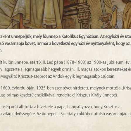
lyaként ünnepeljük, mely főünnep a Katolikus Egyházban. Az egyházi év uto
lső vasárnapja követ, immár a következő egyházi év nyitányaként, hogy az
n.
lt külön ünnepe, ezért XIII. Leó pápa (1878-1903) az 1900-as jubileumi év
n világszerte a legmagasabb hegyek ormán, ill. magaslatokon kereszteket és
es Megváltó Krisztus-szobrot az Andok egyik legmagasabb csúcsán.
at 1600. évfordulóján, 1925-ben szentévet hirdetett, melynek mottója: „Kris
as primas kezdetű enciklikával rendelte el Krisztus Király ünnepét.
ség urát állította a hívek elé a pápa, hangsúlyozva, hogy Krisztus a
 a világ üdvösségére. Az ünnepet a Szentatya október utolsó vasárnapjára t