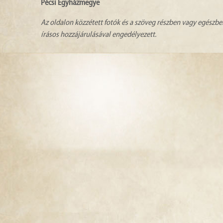
Pécsi Egyházmegye
Az oldalon közzétett fotók és a szöveg részben vagy egészbe
írásos hozzájárulásával engedélyezett.