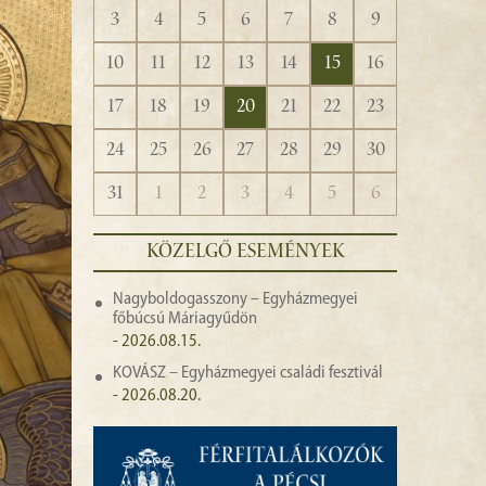
3
4
5
6
7
8
9
10
11
12
13
14
15
16
17
18
19
20
21
22
23
24
25
26
27
28
29
30
31
1
2
3
4
5
6
KÖZELGŐ ESEMÉNYEK
Nagyboldogasszony – Egyházmegyei
főbúcsú Máriagyűdön
- 2026.08.15.
KOVÁSZ – Egyházmegyei családi fesztivál
- 2026.08.20.