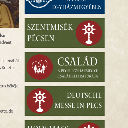
lsó
 adventi
 alkalmából
 Krisztus-
ztus békéje
ette, de