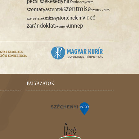
pécsi székesegyház
szabadegyetem
szentmise
szentatya
szentek
Szentév - 2025
videó
történelem
szűzanya
szerzetesek
zarándoklat
ünnep
ökumené
PÁLYÁZATOK