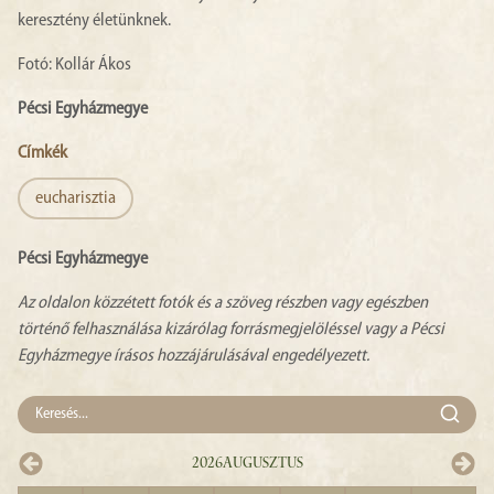
keresztény életünknek.
Fotó: Kollár Ákos
Pécsi Egyházmegye
Címkék
eucharisztia
Pécsi Egyházmegye
Az oldalon közzétett fotók és a szöveg részben vagy egészben
történő felhasználása kizárólag forrásmegjelöléssel vagy a Pécsi
Egyházmegye írásos hozzájárulásával engedélyezett.
2026
Augusztus