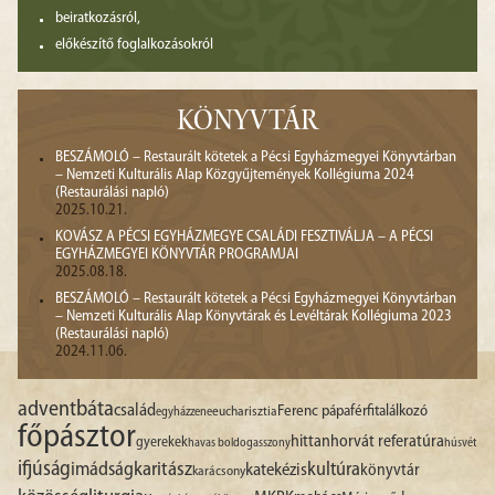
beiratkozásról,
előkészítő foglalkozásokról
KÖNYVTÁR
BESZÁMOLÓ – Restaurált kötetek a Pécsi Egyházmegyei Könyvtárban
– Nemzeti Kulturális Alap Közgyűjtemények Kollégiuma 2024
(Restaurálási napló)
2025.10.21.
KOVÁSZ A PÉCSI EGYHÁZMEGYE CSALÁDI FESZTIVÁLJA – A PÉCSI
EGYHÁZMEGYEI KÖNYVTÁR PROGRAMJAI
2025.08.18.
BESZÁMOLÓ – Restaurált kötetek a Pécsi Egyházmegyei Könyvtárban
– Nemzeti Kulturális Alap Könyvtárak és Levéltárak Kollégiuma 2023
(Restaurálási napló)
2024.11.06.
advent
báta
család
Ferenc pápa
férfitalálkozó
egyházzene
eucharisztia
főpásztor
hittan
horvát referatúra
gyerekek
havas boldogasszony
húsvét
ifjúság
imádság
karitász
kultúra
katekézis
könyvtár
karácsony