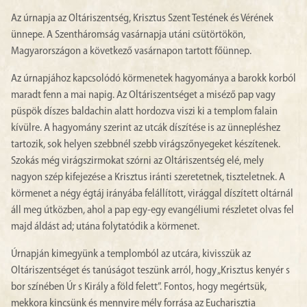
Az úrnapja az Oltáriszentség, Krisztus Szent Testének és Vérének
ünnepe. A Szentháromság vasárnapja utáni csütörtökön,
Magyarországon a következő vasárnapon tartott főünnep.
Az úrnapjához kapcsolódó körmenetek hagyománya a barokk korból
maradt fenn a mai napig. Az Oltáriszentséget a miséző pap vagy
püspök díszes baldachin alatt hordozva viszi ki a templom falain
kívülre. A hagyomány szerint az utcák díszítése is az ünnepléshez
tartozik, sok helyen szebbnél szebb virágszőnyegeket készítenek.
Szokás még virágszirmokat szórni az Oltáriszentség elé, mely
nagyon szép kifejezése a Krisztus iránti szeretetnek, tiszteletnek. A
körmenet a négy égtáj irányába felállított, virággal díszített oltárnál
áll meg útközben, ahol a pap egy-egy evangéliumi részletet olvas fel
majd áldást ad; utána folytatódik a körmenet.
Úrnapján kimegyünk a templomból az utcára, kivisszük az
Oltáriszentséget és tanúságot teszünk arról, hogy „Krisztus kenyér s
bor színében Úr s Király a föld felett”. Fontos, hogy megértsük,
mekkora kincsünk és mennyire mély forrása az Eucharisztia