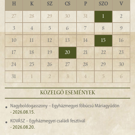
H
K
SZ
CS
P
SZO
V
27
28
29
30
31
1
2
3
4
5
6
7
8
9
10
11
12
13
14
15
16
17
18
19
20
21
22
23
24
25
26
27
28
29
30
31
1
2
3
4
5
6
KÖZELGŐ ESEMÉNYEK
Nagyboldogasszony – Egyházmegyei főbúcsú Máriagyűdön
- 2026.08.15.
KOVÁSZ – Egyházmegyei családi fesztivál
- 2026.08.20.