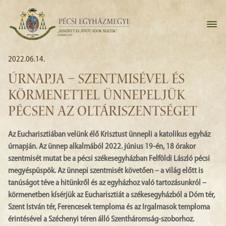
2022.06.14.
ÚRNAPJA – SZENTMISÉVEL ÉS
KÖRMENETTEL ÜNNEPELJÜK
PÉCSEN AZ OLTÁRISZENTSÉGET
Az Eucharisztiában velünk élő Krisztust ünnepli a katolikus egyház
úrnapján. Az ünnep alkalmából 2022. június 19-én, 18 órakor
szentmisét mutat be a pécsi székesegyházban Felföldi László pécsi
megyéspüspök. Az ünnepi szentmisét követően – a világ előtt is
tanúságot téve a hitünkről és az egyházhoz való tartozásunkról –
körmenetben kísérjük az Eucharisztiát a székesegyházból a Dóm tér,
Szent István tér, Ferencesek temploma és az Irgalmasok temploma
érintésével a Széchenyi téren álló Szentháromság-szoborhoz.