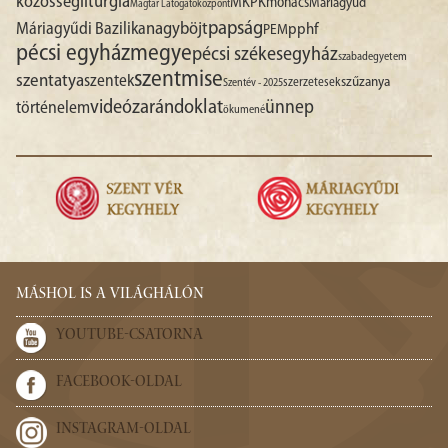
liturgia
közösség
MKPK
mohács
Máriagyűd
Magtár Látogatóközpont
papság
nagyböjt
Máriagyűdi Bazilika
pphf
PEM
pécsi egyházmegye
pécsi székesegyház
szabadegyetem
szentmise
szentatya
szentek
szűzanya
szerzetesek
Szentév - 2025
videó
zarándoklat
ünnep
történelem
ökumené
MÁSHOL IS A VILÁGHÁLÓN
YOUTUBE-CSATORNA
FACEBOOK-OLDAL
INSTAGRAM-OLDAL