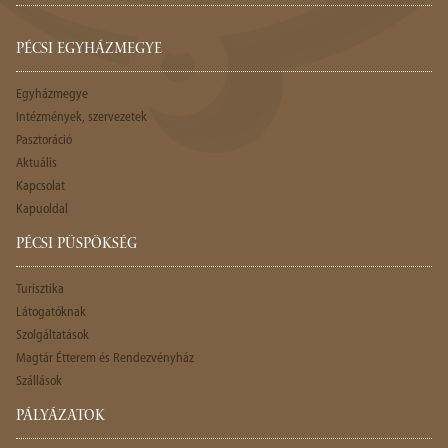
PÉCSI EGYHÁZMEGYE
Egyházmegye
Intézmények, szervezetek
Pasztoráció
Aktuális
Kapcsolat
Kapuoldal
PÉCSI PÜSPÖKSÉG
Turisztika
Látogatóknak
Szolgáltatások
Magtár Étterem és Rendezvényház
Szállások
PÁLYÁZATOK