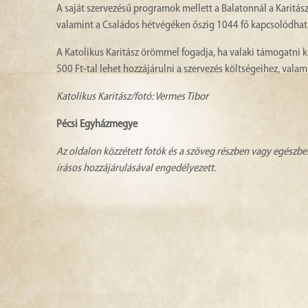
A saját szervezésű programok mellett a Balatonnál a Karitás
valamint a Családos hétvégéken őszig 1044 fő kapcsolódhat 
A Katolikus Karitász örömmel fogadja, ha valaki támogatni
500 Ft-tal lehet hozzájárulni a szervezés költségeihez, vala
Katolikus Karitász/fotó: Vermes Tibor
Pécsi Egyházmegye
Az oldalon közzétett fotók és a szöveg részben vagy egészbe
írásos hozzájárulásával engedélyezett.