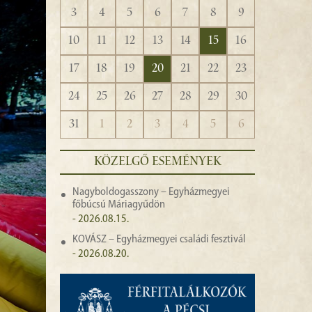
3
4
5
6
7
8
9
10
11
12
13
14
15
16
17
18
19
20
21
22
23
24
25
26
27
28
29
30
31
1
2
3
4
5
6
KÖZELGŐ ESEMÉNYEK
Nagyboldogasszony – Egyházmegyei
főbúcsú Máriagyűdön
- 2026.08.15.
KOVÁSZ – Egyházmegyei családi fesztivál
- 2026.08.20.