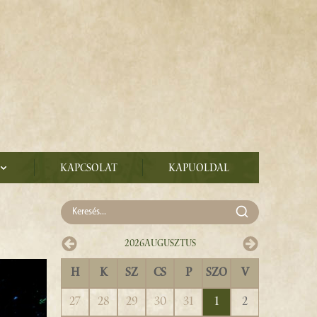
Kapcsolat
Kapuoldal
2026
Augusztus
H
K
SZ
CS
P
SZO
V
27
28
29
30
31
1
2