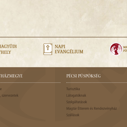
GYHÁZMEGYE
PÉCSI PÜSPÖKSÉG
e
Turisztika
 szervezetek
Látogatóknak
Szolgáltatások
Magtár Étterem és Rendezvényház
Szállások