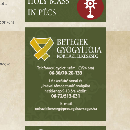
ött,
ásonként
zmegye