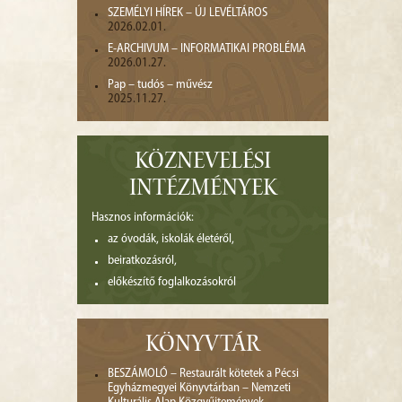
SZEMÉLYI HÍREK – ÚJ LEVÉLTÁROS
2026.02.01.
E-ARCHIVUM – INFORMATIKAI PROBLÉMA
2026.01.27.
Pap – tudós – művész
2025.11.27.
KÖZNEVELÉSI
INTÉZMÉNYEK
Hasznos információk:
az óvodák, iskolák életéről,
beiratkozásról,
előkészítő foglalkozásokról
KÖNYVTÁR
BESZÁMOLÓ – Restaurált kötetek a Pécsi
Egyházmegyei Könyvtárban – Nemzeti