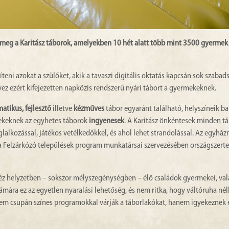
 meg a Karitász táborok, amelyekben 10 hét alatt több mint 3500 gyermek
teni azokat a szülőket, akik a tavaszi digitális oktatás kapcsán sok szaba
ez ezért kifejezetten napközis rendszerű nyári tábort a gyermekeknek.
matikus, fejlesztő
illetve
kézműves
tábor egyaránt található, helyszíneik ba
mekeknek az egyhetes táborok
ingyenesek
. A Karitász önkéntesek minden t
lalkozással, játékos vetélkedőkkel, és ahol lehet strandolással. Az egyhá
t a Felzárkózó települések program munkatársai szervezésében országszert
ehéz helyzetben – sokszor mélyszegénységben – élő családok gyermekei, va
ámára ez az egyetlen nyaralási lehetőség, és nem ritka, hogy váltóruha nél
nem csupán színes programokkal várják a táborlakókat, hanem igyekeznek 