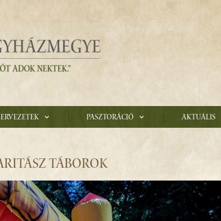
zervezetek
Pasztoráció
Aktuális
KARITÁSZ TÁBOROK