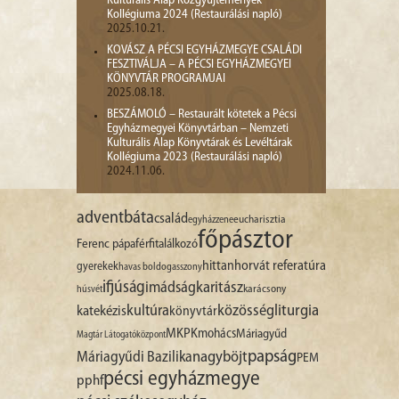
Kulturális Alap Közgyűjtemények
Kollégiuma 2024 (Restaurálási napló)
2025.10.21.
KOVÁSZ A PÉCSI EGYHÁZMEGYE CSALÁDI
FESZTIVÁLJA – A PÉCSI EGYHÁZMEGYEI
KÖNYVTÁR PROGRAMJAI
2025.08.18.
BESZÁMOLÓ – Restaurált kötetek a Pécsi
Egyházmegyei Könyvtárban – Nemzeti
Kulturális Alap Könyvtárak és Levéltárak
Kollégiuma 2023 (Restaurálási napló)
2024.11.06.
advent
báta
család
egyházzene
eucharisztia
főpásztor
Ferenc pápa
férfitalálkozó
hittan
horvát referatúra
gyerekek
havas boldogasszony
ifjúság
imádság
karitász
karácsony
húsvét
liturgia
kultúra
közösség
katekézis
könyvtár
MKPK
mohács
Máriagyűd
Magtár Látogatóközpont
papság
nagyböjt
Máriagyűdi Bazilika
PEM
pécsi egyházmegye
pphf