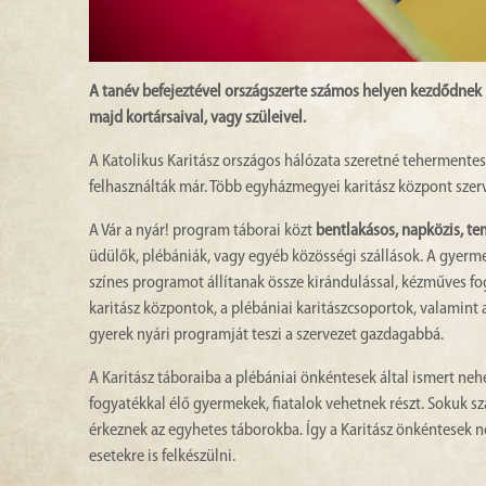
A tanév befejeztével országszerte számos helyen kezdődnek
majd kortársaival, vagy szüleivel.
A Katolikus Karitász országos hálózata szeretné tehermentesí
felhasználták már. Több egyházmegyei karitász központ szerv
A Vár a nyár! program táborai közt
bentlakásos, napközis, te
üdülők, plébániák, vagy egyéb közösségi szállások. A gyer
színes programot állítanak össze kirándulással, kézműves fog
karitász központok, a plébániai karitászcsoportok, valamin
gyerek nyári programját teszi a szervezet gazdagabbá.
A Karitász táboraiba a plébániai önkéntesek által ismert n
fogyatékkal élő gyermekek, fiatalok vehetnek részt. Sokuk sz
érkeznek az egyhetes táborokba. Így a Karitász önkéntesek 
esetekre is felkészülni.