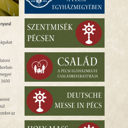
 nyaral
dságukat
latoni
áborban
zmegyei
e 3600
lamint
kül
ezekre az