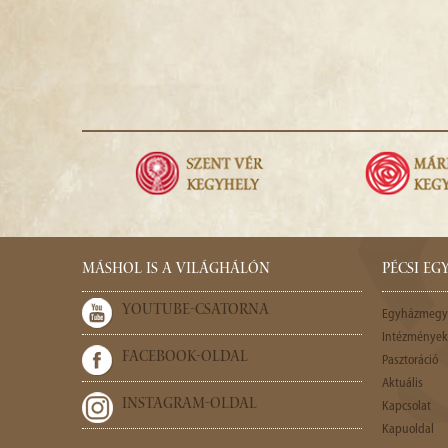
MÁSHOL IS A VILÁGHÁLÓN
PÉCSI E
YOUTUBE-CSATORNA
Egyházmegy
Intézmények,
FACEBOOK-OLDAL
Pasztoráció
Aktuális
INSTAGRAM-OLDAL
Kapcsolat
Kapuoldal