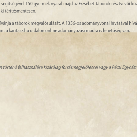
z segítségével 150 gyermek nyaral majd az Erzsébet-táborok résztvevői köz
ki térítésmentesen.
 kívánja a táborok megvalósulását. A 1356-os adományvonal hívásával hív
mint a karitasz.hu oldalon online adományozási módra is lehetőség van.
n történő felhasználása kizárólag forrásmegjelöléssel vagy a Pécsi Egyhá