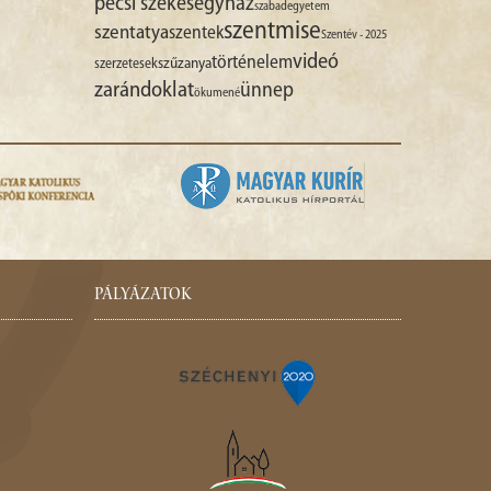
pécsi székesegyház
szabadegyetem
szentmise
szentatya
szentek
Szentév - 2025
videó
történelem
szűzanya
szerzetesek
zarándoklat
ünnep
ökumené
PÁLYÁZATOK