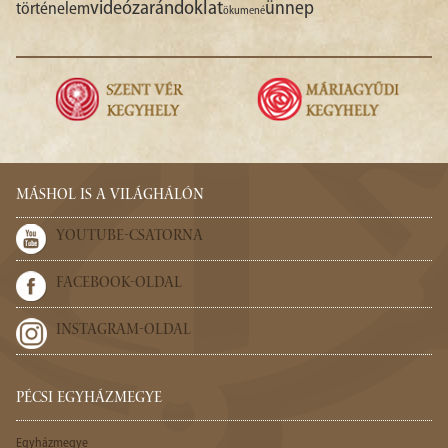
videó
zarándoklat
ünnep
történelem
ökumené
MÁSHOL IS A VILÁGHÁLÓN
YOUTUBE-CSATORNA
FACEBOOK-OLDAL
INSTAGRAM-OLDAL
PÉCSI EGYHÁZMEGYE
Egyházmegye