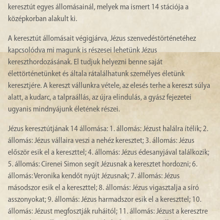
keresztút egyes állomásainál, melyek ma ismert 14 stációja a
középkorban alakult ki.
A keresztút állomásait végigjárva, Jézus szenvedéstörténetéhez
kapcsolódva mi magunk is részesei lehetünk Jézus
kereszthordozásának. El tudjuk helyezni benne saját
élettörténetünket és általa rátalálhatunk személyes életünk
keresztjére. A kereszt vállunkra vétele, az elesés terhe a kereszt súlya
alatt, a kudarc, a talpraállás, az újra elindulás, a gyász fejezetei
ugyanis mindnyájunk életének részei.
Jézus keresztútjának 14 állomása: 1. állomás: Jézust halálra ítélik; 2.
állomás: Jézus vállaira veszi a nehéz keresztet; 3. állomás: Jézus
először esik el a kereszttel; 4. állomás: Jézus édesanyjával találkozik;
5. állomás: Cirenei Simon segít Jézusnak a keresztet hordozni; 6.
állomás: Veronika kendőt nyújt Jézusnak; 7. állomás: Jézus
másodszor esik el a kereszttel; 8. állomás: Jézus vigasztalja a síró
asszonyokat; 9. állomás: Jézus harmadszor esik el a kereszttel; 10.
állomás: Jézust megfosztják ruháitól; 11. állomás: Jézust a keresztre