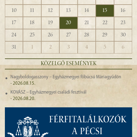
10
11
12
13
14
15
16
17
18
19
20
21
22
23
24
25
26
27
28
29
30
31
1
2
3
4
5
6
KÖZELGŐ ESEMÉNYEK
Nagyboldogasszony – Egyházmegyei főbúcsú Máriagyűdön
- 2026.08.15.
KOVÁSZ – Egyházmegyei családi fesztivál
- 2026.08.20.