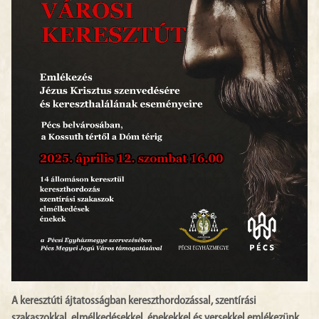
A keresztúti ájtatosságban kereszthordozással, szentírási
szakaszokkal, elmélkedésekkel, énekekkel és versekkel emlékezünk