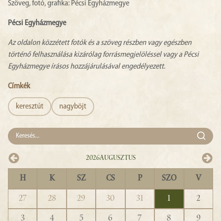
Szöveg, fotó, grafika: Pécsi Egyházmegye
Pécsi Egyházmegye
Az oldalon közzétett fotók és a szöveg részben vagy egészben
történő felhasználása kizárólag forrásmegjelöléssel vagy a Pécsi
Egyházmegye írásos hozzájárulásával engedélyezett.
Címkék
keresztút
nagyböjt
2026
Augusztus
H
K
SZ
CS
P
SZO
V
27
28
29
30
31
1
2
3
4
5
6
7
8
9