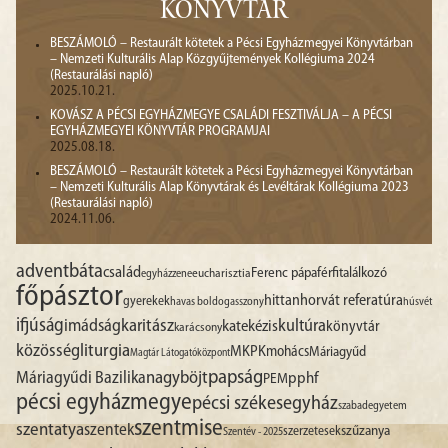
KÖNYVTÁR
BESZÁMOLÓ – Restaurált kötetek a Pécsi Egyházmegyei Könyvtárban
– Nemzeti Kulturális Alap Közgyűjtemények Kollégiuma 2024
(Restaurálási napló)
2025.10.21.
KOVÁSZ A PÉCSI EGYHÁZMEGYE CSALÁDI FESZTIVÁLJA – A PÉCSI
EGYHÁZMEGYEI KÖNYVTÁR PROGRAMJAI
2025.08.18.
BESZÁMOLÓ – Restaurált kötetek a Pécsi Egyházmegyei Könyvtárban
– Nemzeti Kulturális Alap Könyvtárak és Levéltárak Kollégiuma 2023
(Restaurálási napló)
2024.11.06.
advent
báta
család
Ferenc pápa
férfitalálkozó
egyházzene
eucharisztia
főpásztor
hittan
horvát referatúra
gyerekek
havas boldogasszony
húsvét
ifjúság
imádság
karitász
kultúra
katekézis
könyvtár
karácsony
liturgia
közösség
MKPK
mohács
Máriagyűd
Magtár Látogatóközpont
papság
nagyböjt
Máriagyűdi Bazilika
pphf
PEM
pécsi egyházmegye
pécsi székesegyház
szabadegyetem
szentmise
szentatya
szentek
szűzanya
szerzetesek
Szentév - 2025