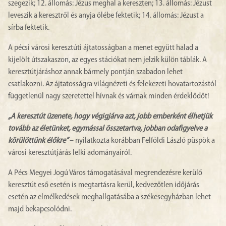
szegezik; 12. állomás: Jézus meghal a kereszten; 13. állomás: Jézust
leveszik a keresztről és anyja ölébe fektetik; 14. állomás: Jézust a
sírba fektetik.
A pécsi városi keresztúti ájtatosságban a menet együtt halad a
kijelölt útszakaszon, az egyes stációkat nem jelzik külön táblák. A
keresztútjáráshoz annak bármely pontján szabadon lehet
csatlakozni. Az ájtatosságra világnézeti és felekezeti hovatartozástól
függetlenül nagy szeretettel hívnak és várnak minden érdeklődőt!
„
A keresztút üzenete, hogy végigjárva azt, jobb emberként élhetjük
tovább az életünket, egymással összetartva, jobban odafigyelve a
körülöttünk élőkre”
– nyilatkozta korábban Felföldi László püspök a
városi keresztútjárás lelki adományairól.
A Pécs Megyei Jogú Város támogatásával megrendezésre kerülő
keresztút eső esetén is megtartásra kerül, kedvezőtlen időjárás
esetén az elmélkedések meghallgatásába a székesegyházban lehet
majd bekapcsolódni.