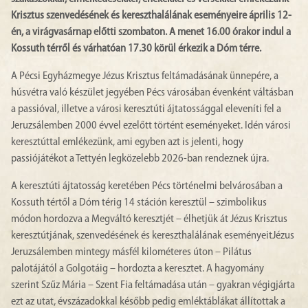
Krisztus szenvedésének és kereszthalálának eseményeire április 12-
én, a virágvasárnap előtti szombaton. A menet 16.00 órakor indul a
Kossuth térről és várhatóan 17.30 körül érkezik a Dóm térre.
A Pécsi Egyházmegye Jézus Krisztus feltámadásának ünnepére, a
húsvétra való készület jegyében Pécs városában évenként váltásban
a passióval, illetve a városi keresztúti ájtatossággal eleveníti fel a
Jeruzsálemben 2000 évvel ezelőtt történt eseményeket. Idén városi
keresztúttal emlékezünk, ami egyben azt is jelenti, hogy
passiójátékot a Tettyén legközelebb 2026-ban rendeznek újra.
A keresztúti ájtatosság keretében Pécs történelmi belvárosában a
Kossuth tértől a Dóm térig 14 stáción keresztül – szimbolikus
módon hordozva a Megváltó keresztjét – élhetjük át Jézus Krisztus
keresztútjának, szenvedésének és kereszthalálának eseményeitJézus
Jeruzsálemben mintegy másfél kilométeres úton – Pilátus
palotájától a Golgotáig – hordozta a keresztet. A hagyomány
szerint Szűz Mária – Szent Fia feltámadása után – gyakran végigjárta
ezt az utat, évszázadokkal később pedig emléktáblákat állítottak a