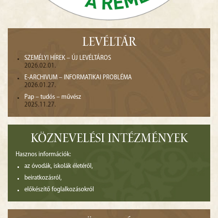
LEVÉLTÁR
SZEMÉLYI HÍREK – ÚJ LEVÉLTÁROS
2026.02.01.
E-ARCHIVUM – INFORMATIKAI PROBLÉMA
2026.01.27.
Pap – tudós – művész
2025.11.27.
KÖZNEVELÉSI INTÉZMÉNYEK
Hasznos információk:
az óvodák, iskolák életéről,
beiratkozásról,
előkészítő foglalkozásokról