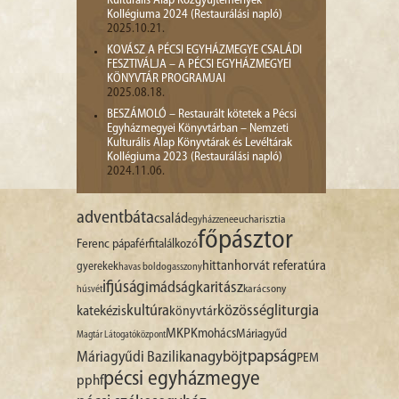
Kulturális Alap Közgyűjtemények
Kollégiuma 2024 (Restaurálási napló)
2025.10.21.
KOVÁSZ A PÉCSI EGYHÁZMEGYE CSALÁDI
FESZTIVÁLJA – A PÉCSI EGYHÁZMEGYEI
KÖNYVTÁR PROGRAMJAI
2025.08.18.
BESZÁMOLÓ – Restaurált kötetek a Pécsi
Egyházmegyei Könyvtárban – Nemzeti
Kulturális Alap Könyvtárak és Levéltárak
Kollégiuma 2023 (Restaurálási napló)
2024.11.06.
advent
báta
család
egyházzene
eucharisztia
főpásztor
Ferenc pápa
férfitalálkozó
hittan
horvát referatúra
gyerekek
havas boldogasszony
ifjúság
imádság
karitász
karácsony
húsvét
liturgia
kultúra
közösség
katekézis
könyvtár
MKPK
mohács
Máriagyűd
Magtár Látogatóközpont
papság
nagyböjt
Máriagyűdi Bazilika
PEM
pécsi egyházmegye
pphf