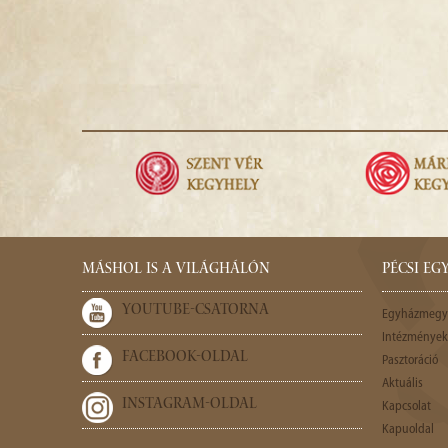
MÁSHOL IS A VILÁGHÁLÓN
PÉCSI E
YOUTUBE-CSATORNA
Egyházmegy
Intézmények,
FACEBOOK-OLDAL
Pasztoráció
Aktuális
INSTAGRAM-OLDAL
Kapcsolat
Kapuoldal