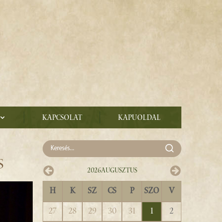
Kapcsolat
Kapuoldal
S
2026
Augusztus
H
K
SZ
CS
P
SZO
V
27
28
29
30
31
1
2