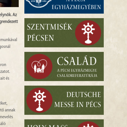
elynök. Az
grendezett
t munkával
gosnál
áron
zatot.
ait és
éket,
ető annak
 nevelés
máló