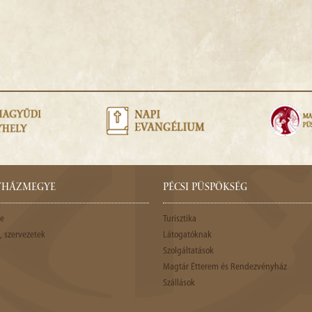
GYHÁZMEGYE
PÉCSI PÜSPÖKSÉG
e
Turisztika
 szervezetek
Látogatóknak
Szolgáltatások
Magtár Étterem és Rendezvényház
Szállások