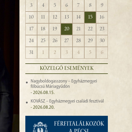
3
4
5
6
7
8
9
10
11
12
13
14
15
16
17
18
19
20
21
22
23
24
25
26
27
28
29
30
31
1
2
3
4
5
6
KÖZELGŐ ESEMÉNYEK
Nagyboldogasszony – Egyházmegyei
főbúcsú Máriagyűdön
- 2026.08.15.
KOVÁSZ – Egyházmegyei családi fesztivál
- 2026.08.20.