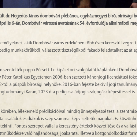
ült dr. Hegedüs János dombóvári plébános, egyházmegyei bíró, bírósági h
április 6-án, Dombóvár várossá avatásának 54. évfordulója alkalmából me
 személyeknek, akik Dombóvár város érdekében több éven keresztül végzet
pedig munkakörükből, választott tisztségükből fakadó feladataikat az átla
n szentelték pappá Pécsett. Lelkipásztori szolgálatát káplánként Dombóv
 Péter Katolikus Egyetemen 2006-ban szerzett kánonjogi licenciátusi foko
től a püspök bírósági helynöke. 2016-ban fejezte be civil jogi tanulmány
ogtudományi Karán, 2023 óta pedig családjogi szakjogász képesítéssel is
k körében, lélekemelő prédikációival mindig ünnepélyessé teszi a szentmis
tal családok és diákok is szép számmal képviseltetik magukat. Ez köszönh
kinti. Fontos szerepet vállal a keresztény értékek közvetítése és a vallási
üttműködésre való hajlandósága, jóakarata, illetve a közgondolkodást for