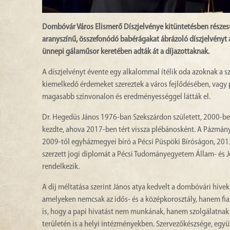
Dombóvár Város Elismerő Díszjelvénye kitüntetésben részes
aranyszínű, összefonódó babérágakat ábrázoló díszjelvényt 
ünnepi gálaműsor keretében adták át a díjazottaknak.
A díszjelvényt évente egy alkalommal ítélik oda azoknak a
kiemelkedő érdemeket szereztek a város fejlődésében, vagy 
magasabb színvonalon és eredményességgel látták el.
Dr. Hegedüs János 1976-ban Szekszárdon született, 2000-be
kezdte, ahova 2017-ben tért vissza plébánosként. A Pázmány
2009-től egyházmegyei bíró a Pécsi Püspöki Bíróságon, 2012-
szerzett jogi diplomát a Pécsi Tudományegyetem Állam- és J
rendelkezik.
A díj méltatása szerint János atya kedvelt a dombóvári híve
amelyeken nemcsak az idős- és a középkorosztály, hanem fia
is, hogy a papi hivatást nem munkának, hanem szolgálatnak te
területén is a helyi intézményekben. Szervezőkészsége, egy