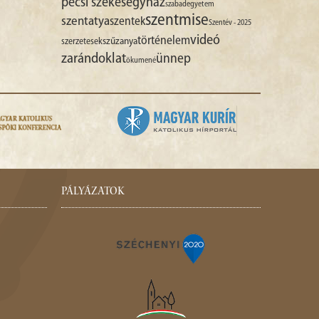
pécsi székesegyház
szabadegyetem
szentmise
szentatya
szentek
Szentév - 2025
videó
történelem
szűzanya
szerzetesek
zarándoklat
ünnep
ökumené
PÁLYÁZATOK