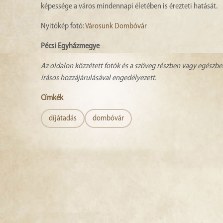
képessége a város mindennapi életében is érezteti hatását.
Nyitókép fotó:
Városunk Dombóvár
Pécsi Egyházmegye
Az oldalon közzétett fotók és a szöveg részben vagy egészbe
írásos hozzájárulásával engedélyezett.
Címkék
díjátadás
dombóvár