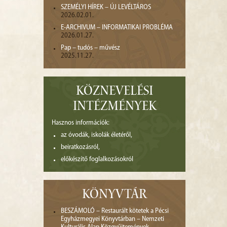
SZEMÉLYI HÍREK – ÚJ LEVÉLTÁROS
2026.02.01.
E-ARCHIVUM – INFORMATIKAI PROBLÉMA
2026.01.27.
Pap – tudós – művész
2025.11.27.
KÖZNEVELÉSI
INTÉZMÉNYEK
Hasznos információk:
az óvodák, iskolák életéről,
beiratkozásról,
előkészítő foglalkozásokról
KÖNYVTÁR
BESZÁMOLÓ – Restaurált kötetek a Pécsi
Egyházmegyei Könyvtárban – Nemzeti