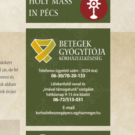
akikért
jár, de fel
venni és
tok abban
ik óriási