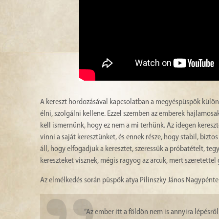
A kereszt hordozásával kapcsolatban a megyéspüspök külön ha
élni, szolgálni kellene. Ezzel szemben az emberek hajlamosak
kell ismernünk, hogy ez nem a mi terhünk. Az idegen kereszt
vinni a saját keresztünket, és ennek része, hogy stabil, bizt
áll, hogy elfogadjuk a keresztet, szeressük a próbatételt, te
kereszteket visznek, mégis ragyog az arcuk, mert szeretettel 
Az elmélkedés során püspök atya Pilinszky János Nagypéntek
”Az ember itt a földön nem is annyira lépésről