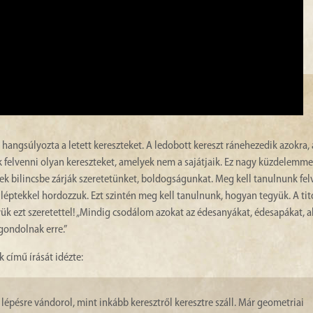
ngsúlyozta a letett kereszteket. A ledobott kereszt ránehezedik azokra, 
 felvenni olyan kereszteket, amelyek nem a sajátjaik. Ez nagy küzdelemmel 
ek bilincsbe zárják szeretetünket, boldogságunkat. Meg kell tanulnunk fel
os léptekkel hordozzuk. Ezt szintén meg kell tanulnunk, hogyan tegyük. A ti
gyük ezt szeretettel! „Mindig csodálom azokat az édesanyákat, édesapákat, ak
gondolnak erre.”
 című írását idézte:
 lépésre vándorol, mint inkább keresztről keresztre száll. Már geometriai