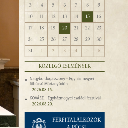
3
4
5
6
7
8
9
10
11
12
13
14
15
16
17
18
19
20
21
22
23
24
25
26
27
28
29
30
31
1
2
3
4
5
6
KÖZELGŐ ESEMÉNYEK
Nagyboldogasszony – Egyházmegyei
főbúcsú Máriagyűdön
- 2026.08.15.
KOVÁSZ – Egyházmegyei családi fesztivál
- 2026.08.20.