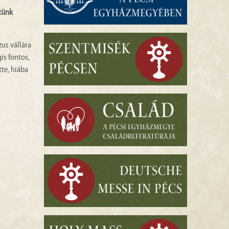
tünk
zus vállára
is fontos,
te, hiába