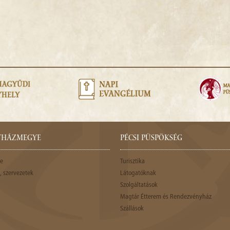
GYHÁZMEGYE
PÉCSI PÜSPÖKSÉG
e
Turisztika
 szervezetek
Látogatóknak
Szolgáltatások
Magtár Étterem és Rendezvényház
Szállások