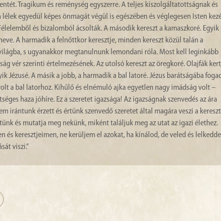
ellentét. Tragikum és reménység egyszerre. A teljes kiszolgáltatottságnak és
 lélek egyedül képes önmagát végül is egészében és véglegesen Isten kez
 Félelemből és bizalomból ácsolták. A második kereszt a kamaszkoré. Egyik
eve. A harmadik a felnőttkor keresztje, minden kereszt közül talán a
világba, s ugyanakkor megtanulnunk lemondani róla. Most kell leginkább
zság vér szerinti értelmezésének. Az utolsó kereszt az öregkoré. Olajfák kert
ik Jézusé. A másik a jobb, a harmadik a bal latoré. Jézus barátságába foga
volt a bal latorhoz. Kihűlő és elnémuló ajka egyetlen nagy imádság volt –
éges haza jóhíre. Ez a szeretet igazsága! Az igazságnak szenvedés az ára
em irántunk érzett és értünk szenvedő szeretet által magára veszi a kereszt
őttünk és mutatja meg nekünk, miként találjuk meg az utat az igazi élethez.
 és keresztjeimen, ne kerüljem el azokat, ha kínálod, de veled és lelkedde
át viszi.”