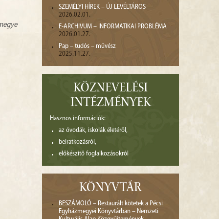
SZEMÉLYI HÍREK – ÚJ LEVÉLTÁROS
2026.02.01.
zmegye
E-ARCHIVUM – INFORMATIKAI PROBLÉMA
2026.01.27.
Pap – tudós – művész
2025.11.27.
KÖZNEVELÉSI
INTÉZMÉNYEK
Hasznos információk:
az óvodák, iskolák életéről,
beiratkozásról,
előkészítő foglalkozásokról
KÖNYVTÁR
BESZÁMOLÓ – Restaurált kötetek a Pécsi
Egyházmegyei Könyvtárban – Nemzeti