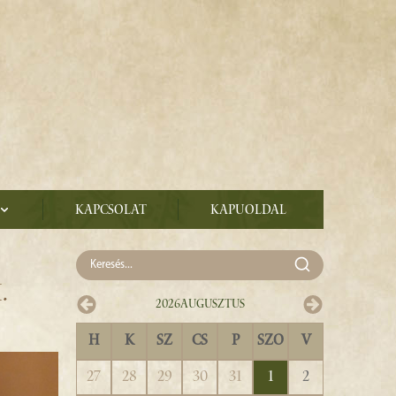
Kapcsolat
Kapuoldal
.
2026
Augusztus
H
K
SZ
CS
P
SZO
V
27
28
29
30
31
1
2