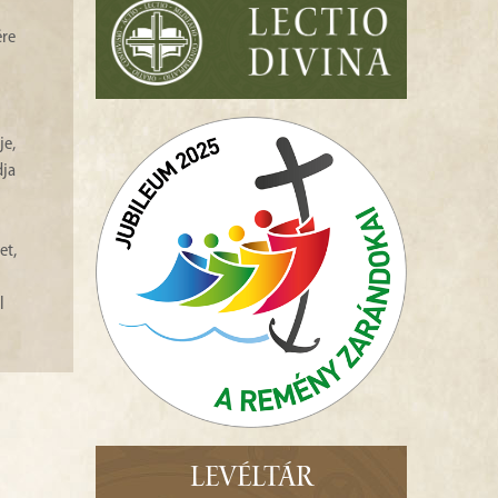
ére
je,
dja
et,
l
LEVÉLTÁR