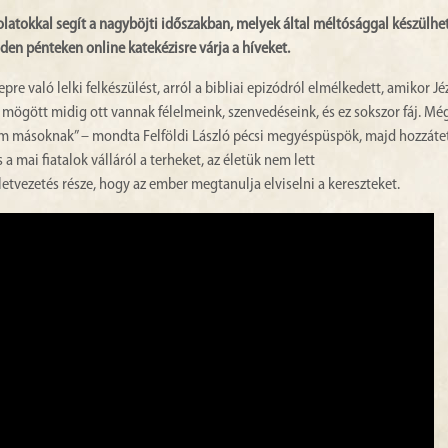
latokkal segít a nagyböjti időszakban, melyek által méltósággal készülhe
en pénteken online katekézisre várja a híveket.
re való lelki felkészülést, arról a bibliai epizódról elmélkedett, amikor Jé
mi mögött midig ott vannak félelmeink, szenvedéseink, és ez sokszor fáj. Még
m másoknak” – mondta Felföldi László pécsi megyéspüspök, majd hozzátet
a mai fiatalok válláról a terheket, az életük nem lett
etvezetés része, hogy az ember megtanulja elviselni a kereszteket.