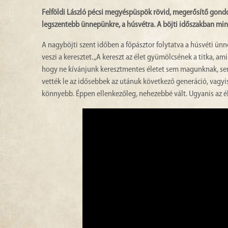
Felföldi László pécsi megyéspüspök rövid, megerősítő gondo
legszentebb ünnepünkre, a húsvétra. A böjti időszakban mind
A nagyböjti szent időben a főpásztor folytatva a húsvéti ünnep
veszi a keresztet. „A kereszt az élet gyümölcsének a titka, a
hogy ne kívánjunk keresztmentes életet sem magunknak, se
vették le az idősebbek az utánuk következő generáció, vagyis 
könnyebb. Éppen ellenkezőleg, nehezebbé vált. Ugyanis az él