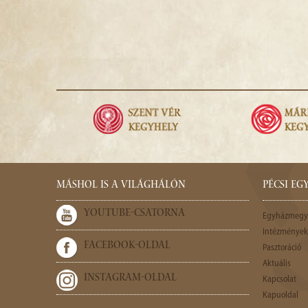
MÁSHOL IS A VILÁGHÁLÓN
PÉCSI E
YOUTUBE-CSATORNA
Egyházmegy
Intézmények,
FACEBOOK-OLDAL
Pasztoráció
Aktuális
INSTAGRAM-OLDAL
Kapcsolat
Kapuoldal