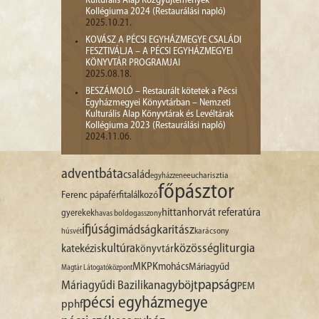
Kulturális Alap Közgyűjtemények
Kollégiuma 2024 (Restaurálási napló)
2025.10.21.
KOVÁSZ A PÉCSI EGYHÁZMEGYE CSALÁDI
FESZTIVÁLJA – A PÉCSI EGYHÁZMEGYEI
KÖNYVTÁR PROGRAMJAI
2025.08.18.
BESZÁMOLÓ – Restaurált kötetek a Pécsi
Egyházmegyei Könyvtárban – Nemzeti
Kulturális Alap Könyvtárak és Levéltárak
Kollégiuma 2023 (Restaurálási napló)
2024.11.06.
advent
báta
család
egyházzene
eucharisztia
főpásztor
Ferenc pápa
férfitalálkozó
hittan
horvát referatúra
gyerekek
havas boldogasszony
ifjúság
imádság
karitász
karácsony
húsvét
liturgia
kultúra
közösség
katekézis
könyvtár
MKPK
mohács
Máriagyűd
Magtár Látogatóközpont
papság
nagyböjt
Máriagyűdi Bazilika
PEM
pécsi egyházmegye
pphf