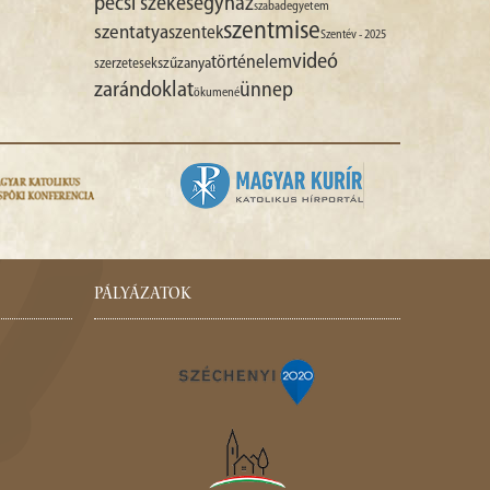
pécsi székesegyház
szabadegyetem
szentmise
szentatya
szentek
Szentév - 2025
videó
történelem
szűzanya
szerzetesek
zarándoklat
ünnep
ökumené
PÁLYÁZATOK