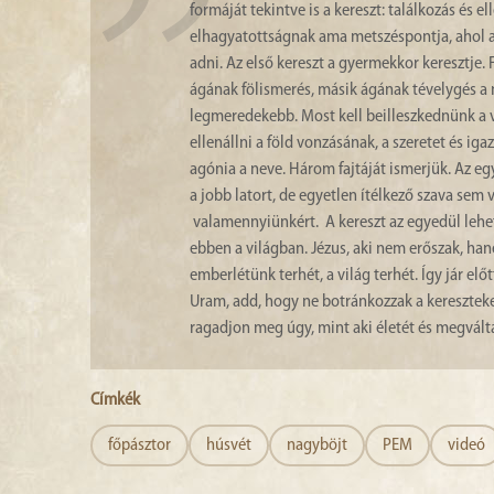
formáját tekintve is a kereszt: találkozás és 
elhagyatottságnak ama metszéspontja, ahol a
adni. Az első kereszt a gyermekkor keresztje.
ágának fölismerés, másik ágának tévelygés a n
legmeredekebb. Most kell beilleszkednünk a 
ellenállni a föld vonzásának, a szeretet és iga
agónia a neve. Három fajtáját ismerjük. Az egy
a jobb latort, de egyetlen ítélkező szava sem 
valamennyiünkért. A kereszt az egyedül lehets
ebben a világban. Jézus, aki nem erőszak, han
emberlétünk terhét, a világ terhét. Így jár el
Uram, add, hogy ne botránkozzak a kereszteken
ragadjon meg úgy, mint aki életét és megváltás
Címkék
főpásztor
húsvét
nagyböjt
PEM
videó