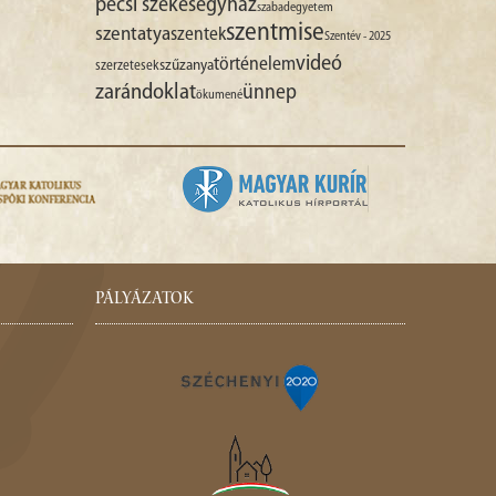
pécsi székesegyház
szabadegyetem
szentmise
szentatya
szentek
Szentév - 2025
videó
történelem
szűzanya
szerzetesek
zarándoklat
ünnep
ökumené
PÁLYÁZATOK