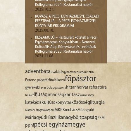
Kulturális Alap Közgyűjtemények
Kollégiuma 2024 (Restaurálási napló)
2025.10.21.
KOVÁSZ A PÉCSI EGYHÁZMEGYE CSALÁDI
FESZTIVÁLJA – A PÉCSI EGYHÁZMEGYEI
KÖNYVTÁR PROGRAMJAI
2025.08.18.
BESZÁMOLÓ – Restaurált kötetek a Pécsi
Egyházmegyei Könyvtárban – Nemzeti
Kulturális Alap Könyvtárak és Levéltárak
Kollégiuma 2023 (Restaurálási napló)
2024.11.06.
advent
báta
család
egyházzene
eucharisztia
főpásztor
Ferenc pápa
férfitalálkozó
hittan
horvát referatúra
gyerekek
havas boldogasszony
ifjúság
imádság
karitász
karácsony
húsvét
liturgia
kultúra
közösség
katekézis
könyvtár
MKPK
mohács
Máriagyűd
Magtár Látogatóközpont
papság
nagyböjt
Máriagyűdi Bazilika
PEM
pécsi egyházmegye
pphf