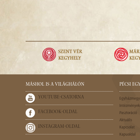
MÁSHOL IS A VILÁGHÁLÓN
PÉCSI E
YOUTUBE-CSATORNA
Egyházmegy
Intézmények,
FACEBOOK-OLDAL
Pasztoráció
Aktuális
INSTAGRAM-OLDAL
Kapcsolat
Kapuoldal