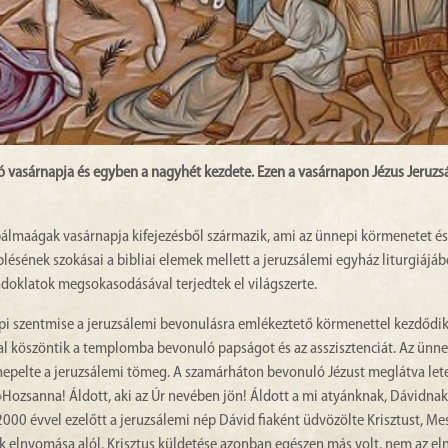
ó vasárnapja és egyben a nagyhét kezdete. Ezen a vasárnapon Jézus Jeruz
pálmaágak vasárnapja kifejezésből származik, ami az ünnepi körmenetet és
ésének szokásai a bibliai elemek mellett a jeruzsálemi egyház liturgiájáb
ándoklatok megsokasodásával terjedtek el világszerte.
i szentmise a jeruzsálemi bevonulásra emlékeztető körmenettel kezdődik
l köszöntik a templomba bevonuló papságot és az asszisztenciát. Az ünne
epelte a jeruzsálemi tömeg. A szamárháton bevonuló Jézust meglátva lete
k: »Hozsanna! Áldott, aki az Úr nevében jön! Áldott a mi atyánknak, Dávidnak
00 évvel ezelőtt a jeruzsálemi nép Dávid fiaként üdvözölte Krisztust, Me
k elnyomása alól. Krisztus küldetése azonban egészen más volt, nem az e