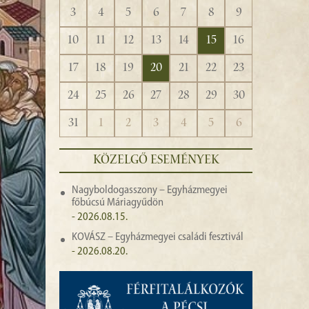
3
4
5
6
7
8
9
10
11
12
13
14
15
16
17
18
19
20
21
22
23
24
25
26
27
28
29
30
31
1
2
3
4
5
6
KÖZELGŐ ESEMÉNYEK
Nagyboldogasszony – Egyházmegyei
főbúcsú Máriagyűdön
- 2026.08.15.
KOVÁSZ – Egyházmegyei családi fesztivál
- 2026.08.20.