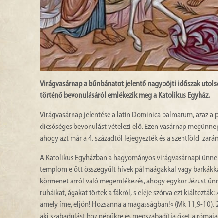
Virágvasárnap a bűnbánatot jelentő nagyböjti időszak utols
történő bevonulásáról emlékezik meg a Katolikus Egyház.
Virágvasárnap jelentése a latin Dominica palmarum, azaz a 
dicsőséges bevonulást vételezi elő. Ezen vasárnap megünnepl
ahogy azt már a 4. századtól lejegyezték és a szentföldi zar
A Katolikus Egyházban a hagyományos virágvasárnapi ünnep
templom előtt összegyűlt hívek pálmaágakkal vagy barkákka
körmenet arról való megemlékezés, ahogy egykor Jézust ünn
ruháikat, ágakat törtek a fákról, s eléje szórva ezt kiáltoztá
amely íme, eljön! Hozsanna a magasságban!« (Mk 11,9-10). 20
aki szabadulást hoz népükre és megszabadítja őket a rómaia