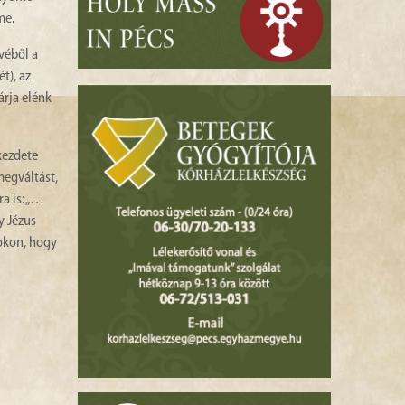
me.
véből a
t), az
árja elénk
kezdete
megváltást,
ra is: „…
y Jézus
sokon, hogy