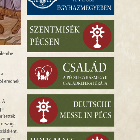
sálembe
 a
ól erednek,
. A
pi
rítették
 országa,
ssiásként,
lnyomó