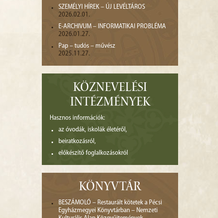
SZEMÉLYI HÍREK – ÚJ LEVÉLTÁROS
2026.02.01.
E-ARCHIVUM – INFORMATIKAI PROBLÉMA
2026.01.27.
Pap – tudós – művész
2025.11.27.
KÖZNEVELÉSI
INTÉZMÉNYEK
Hasznos információk:
az óvodák, iskolák életéről,
beiratkozásról,
előkészítő foglalkozásokról
KÖNYVTÁR
BESZÁMOLÓ – Restaurált kötetek a Pécsi
Egyházmegyei Könyvtárban – Nemzeti