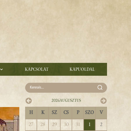
Kapcsolat
Kapuoldal
2026
Augusztus
H
K
SZ
CS
P
SZO
V
27
28
29
30
31
1
2