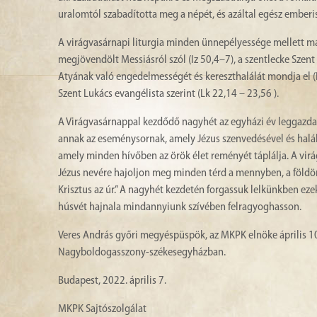
uralomtól szabadította meg a népét, és azáltal egész emberi
A virágvasárnapi liturgia minden ünnepélyessége mellett már
megjövendölt Messiásról szól (Iz 50,4–7), a szentlecke Szent P
Atyának való engedelmességét és kereszthalálát mondja el (Fi
Szent Lukács evangélista szerint (Lk 22,14 – 23,56 ).
A Virágvasárnappal kezdődő nagyhét az egyházi év leggazdaga
annak az eseménysornak, amely Jézus szenvedésével és halál
amely minden hívőben az örök élet reményét táplálja. A virá
Jézus nevére hajoljon meg minden térd a mennyben, a földön 
Krisztus az úr.” A nagyhét kezdetén forgassuk lelkünkben eze
húsvét hajnala mindannyiunk szívében felragyoghasson.
Veres András győri megyéspüspök, az MKPK elnöke április 10
Nagyboldogasszony-székesegyházban.
Budapest, 2022. április 7.
MKPK Sajtószolgálat