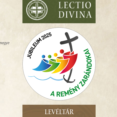
zmegye
LEVÉLTÁR