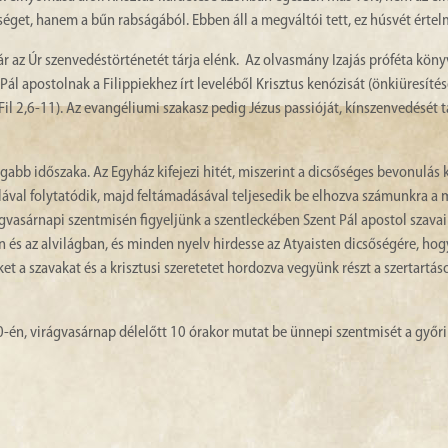
séget, hanem a bűn rabságából. Ebben áll a megváltói tett, ez húsvét értel
 az Úr szenvedéstörténetét tárja elénk. Az olvasmány Izajás próféta köny
ál apostolnak a Filippiekhez írt leveléből Krisztus kenózisát (önkiüresítésé
l 2,6-11). Az evangéliumi szakasz pedig Jézus passióját, kínszenvedését t
bb időszaka. Az Egyház kifejezi hitét, miszerint a dicsőséges bevonulás 
ával folytatódik, majd feltámadásával teljesedik be elhozva számunkra a 
gvasárnapi szentmisén figyeljünk a szentleckében Szent Pál apostol szavai
és az alvilágban, és minden nyelv hirdesse az Atyaisten dicsőségére, hog
ket a szavakat és a krisztusi szeretetet hordozva vegyünk részt a szertartá
-én, virágvasárnap délelőtt 10 órakor mutat be ünnepi szentmisét a győri