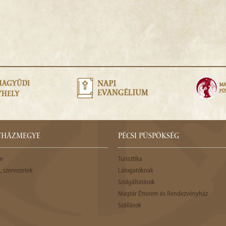
GYHÁZMEGYE
PÉCSI PÜSPÖKSÉG
e
Turisztika
 szervezetek
Látogatóknak
Szolgáltatások
Magtár Étterem és Rendezvényház
Szállások