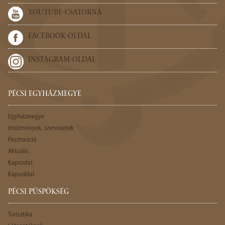
YOUTUBE-CSATORNA
FACEBOOK-OLDAL
INSTAGRAM-OLDAL
PÉCSI EGYHÁZMEGYE
Egyházmegye
Intézmények, szervezetek
Pasztoráció
Aktuális
Kapcsolat
Kapuoldal
PÉCSI PÜSPÖKSÉG
Turisztika