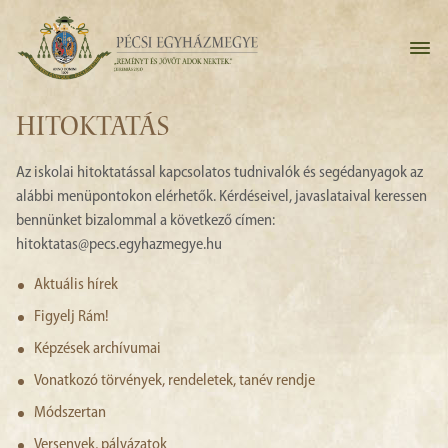
HITOKTATÁS
Az iskolai hitoktatással kapcsolatos tudnivalók és segédanyagok az
alábbi menüpontokon elérhetők. Kérdéseivel, javaslataival keressen
bennünket bizalommal a következő címen:
hitoktatas@pecs.egyhazmegye.hu
Aktuális hírek
Figyelj Rám!
Képzések archívumai
Vonatkozó törvények, rendeletek, tanév rendje
Módszertan
Versenyek, pályázatok