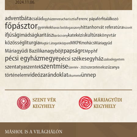
2024.11.06.
advent
báta
család
Ferenc pápa
férfitalálkozó
egyházzene
eucharisztia
főpásztor
hittan
horvát referatúra
gyerekek
havas boldogasszony
húsvét
ifjúság
imádság
karitász
kultúra
katekézis
könyvtár
karácsony
liturgia
közösség
MKPK
mohács
Máriagyűd
Magtár Látogatóközpont
papság
nagyböjt
Máriagyűdi Bazilika
pphf
PEM
pécsi egyházmegye
pécsi székesegyház
szabadegyetem
szentmise
szentatya
szentek
szűzanya
szerzetesek
Szentév - 2025
videó
zarándoklat
ünnep
történelem
ökumené
MÁSHOL IS A VILÁGHÁLÓN