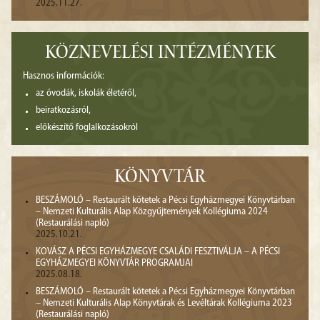
2025.11.27.
KÖZNEVELÉSI INTÉZMÉNYEK
Hasznos információk:
az óvodák, iskolák életéről,
beiratkozásról,
előkészítő foglalkozásokról
KÖNYVTÁR
BESZÁMOLÓ – Restaurált kötetek a Pécsi Egyházmegyei Könyvtárban
– Nemzeti Kulturális Alap Közgyűjtemények Kollégiuma 2024
(Restaurálási napló)
2025.10.21.
KOVÁSZ A PÉCSI EGYHÁZMEGYE CSALÁDI FESZTIVÁLJA – A PÉCSI
EGYHÁZMEGYEI KÖNYVTÁR PROGRAMJAI
2025.08.18.
BESZÁMOLÓ – Restaurált kötetek a Pécsi Egyházmegyei Könyvtárban
– Nemzeti Kulturális Alap Könyvtárak és Levéltárak Kollégiuma 2023
(Restaurálási napló)