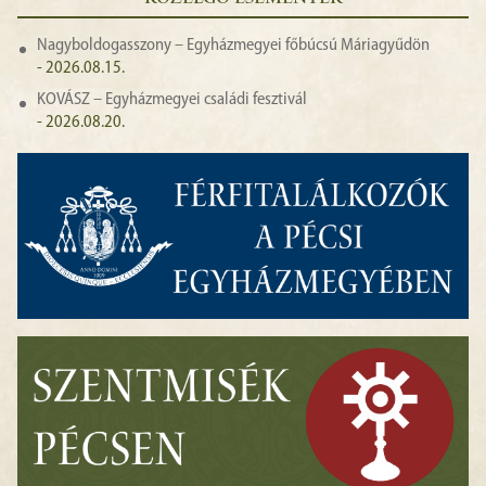
Nagyboldogasszony – Egyházmegyei főbúcsú Máriagyűdön
- 2026.08.15.
KOVÁSZ – Egyházmegyei családi fesztivál
- 2026.08.20.