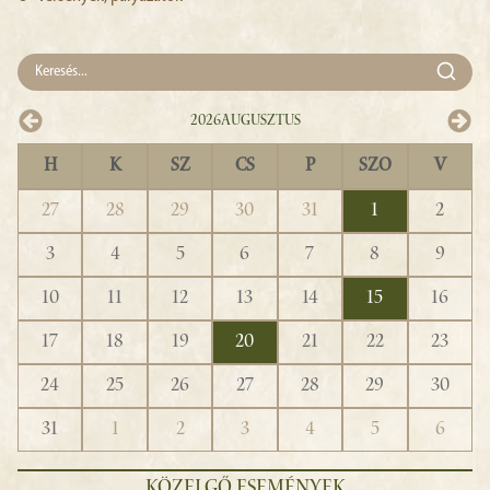
2026
Augusztus
H
K
SZ
CS
P
SZO
V
27
28
29
30
31
1
2
3
4
5
6
7
8
9
10
11
12
13
14
15
16
17
18
19
20
21
22
23
24
25
26
27
28
29
30
31
1
2
3
4
5
6
KÖZELGŐ ESEMÉNYEK