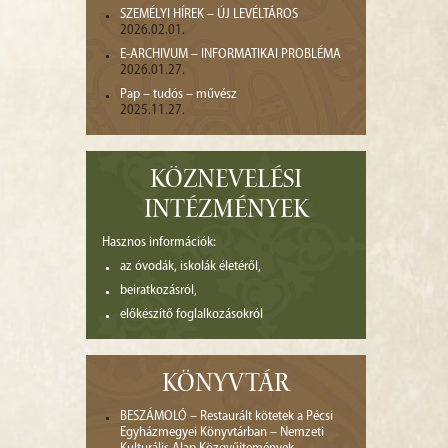
SZEMÉLYI HÍREK – ÚJ LEVÉLTÁROS
2026.02.01.
E-ARCHIVUM – INFORMATIKAI PROBLÉMA
2026.01.27.
Pap – tudós – művész
2025.11.27.
KÖZNEVELÉSI
INTÉZMÉNYEK
Hasznos információk:
az óvodák, iskolák életéről,
beiratkozásról,
előkészítő foglalkozásokról
KÖNYVTÁR
BESZÁMOLÓ – Restaurált kötetek a Pécsi
Egyházmegyei Könyvtárban – Nemzeti