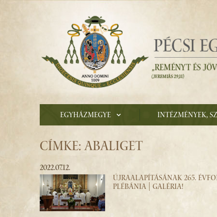
Egyházmegye
Intézmények, s
CÍMKE: ABALIGET
2022.07.12.
ÚJRAALAPÍTÁSÁNAK 265. ÉVF
PLÉBÁNIA | GALÉRIA!