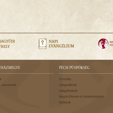
GYHÁZMEGYE
PÉCSI PÜSPÖKSÉG
e
Turisztika
 szervezetek
Látogatóknak
Szolgáltatások
Magtár Étterem és Rendezvényház
Szállások