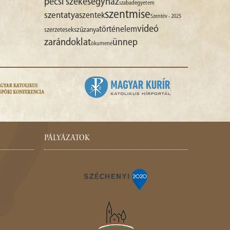
pécsi székesegyház
szabadegyetem
szentmise
szentatya
szentek
Szentév - 2025
videó
történelem
szűzanya
szerzetesek
zarándoklat
ünnep
ökumené
PÁLYÁZATOK