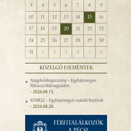
3
4
5
6
7
8
9
10
11
12
13
14
15
16
17
18
19
20
21
22
23
24
25
26
27
28
29
30
31
1
2
3
4
5
6
KÖZELGŐ ESEMÉNYEK
Nagyboldogasszony – Egyházmegyei
főbúcsú Máriagyűdön
- 2026.08.15.
KOVÁSZ – Egyházmegyei családi fesztivál
- 2026.08.20.