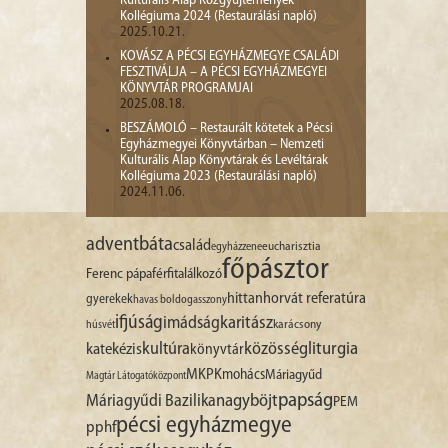
Kulturális Alap Közgyűjtemények
Kollégiuma 2024 (Restaurálási napló)
2025.10.21.
KOVÁSZ A PÉCSI EGYHÁZMEGYE CSALÁDI
FESZTIVÁLJA – A PÉCSI EGYHÁZMEGYEI
KÖNYVTÁR PROGRAMJAI
2025.08.18.
BESZÁMOLÓ – Restaurált kötetek a Pécsi
Egyházmegyei Könyvtárban – Nemzeti
Kulturális Alap Könyvtárak és Levéltárak
Kollégiuma 2023 (Restaurálási napló)
2024.11.06.
advent
báta
család
egyházzene
eucharisztia
főpásztor
Ferenc pápa
férfitalálkozó
hittan
horvát referatúra
gyerekek
havas boldogasszony
ifjúság
imádság
karitász
karácsony
húsvét
liturgia
kultúra
közösség
katekézis
könyvtár
MKPK
mohács
Máriagyűd
Magtár Látogatóközpont
papság
nagyböjt
Máriagyűdi Bazilika
PEM
pécsi egyházmegye
pphf