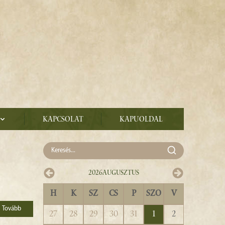
Kapcsolat
Kapuoldal
2026
Augusztus
H
K
SZ
CS
P
SZO
V
Tovább
27
28
29
30
31
1
2