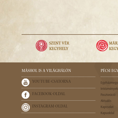
MÁSHOL IS A VILÁGHÁLÓN
PÉCSI E
YOUTUBE-CSATORNA
Egyházmegy
Intézmények,
FACEBOOK-OLDAL
Pasztoráció
Aktuális
INSTAGRAM-OLDAL
Kapcsolat
Kapuoldal