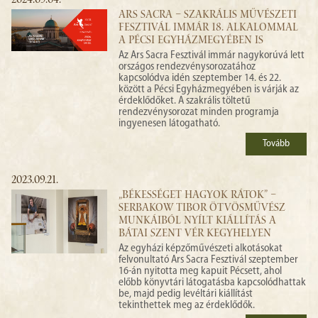
2024.09.04.
ARS SACRA – SZAKRÁLIS MŰVÉSZETI
FESZTIVÁL IMMÁR 18. ALKALOMMAL
A PÉCSI EGYHÁZMEGYÉBEN IS
Az Ars Sacra Fesztivál immár nagykorúvá lett
országos rendezvénysorozatához
kapcsolódva idén szeptember 14. és 22.
között a Pécsi Egyházmegyében is várják az
érdeklődőket. A szakrális töltetű
rendezvénysorozat minden programja
ingyenesen látogatható.
Tovább
2023.09.21.
„BÉKESSÉGET HAGYOK RÁTOK” –
SERBAKOW TIBOR ÖTVÖSMŰVÉSZ
MUNKÁIBÓL NYÍLT KIÁLLÍTÁS A
BÁTAI SZENT VÉR KEGYHELYEN
Az egyházi képzőművészeti alkotásokat
felvonultató Ars Sacra Fesztivál szeptember
16-án nyitotta meg kapuit Pécsett, ahol
előbb könyvtári látogatásba kapcsolódhattak
be, majd pedig levéltári kiállítást
tekinthettek meg az érdeklődők.