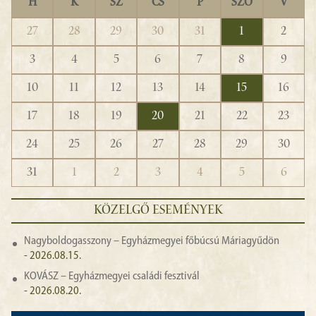
H
K
SZ
CS
P
SZO
V
27
28
29
30
31
1
2
3
4
5
6
7
8
9
10
11
12
13
14
15
16
17
18
19
20
21
22
23
24
25
26
27
28
29
30
31
1
2
3
4
5
6
KÖZELGŐ ESEMÉNYEK
Nagyboldogasszony – Egyházmegyei főbúcsú Máriagyűdön
- 2026.08.15.
KOVÁSZ – Egyházmegyei családi fesztivál
- 2026.08.20.