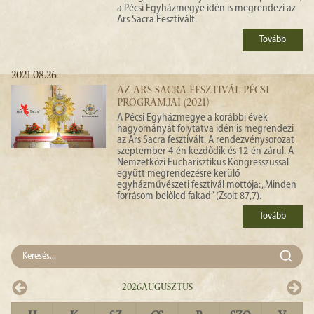
a Pécsi Egyházmegye idén is megrendezi az
Ars Sacra Fesztivált.
Tovább
2021.08.26.
AZ ARS SACRA FESZTIVÁL PÉCSI
PROGRAMJAI (2021)
A Pécsi Egyházmegye a korábbi évek
hagyományát folytatva idén is megrendezi
az Ars Sacra fesztivált. A rendezvénysorozat
szeptember 4-én kezdődik és 12-én zárul. A
Nemzetközi Eucharisztikus Kongresszussal
együtt megrendezésre kerülő
egyházművészeti fesztivál mottója: „Minden
forrásom belőled fakad” (Zsolt 87,7).
Tovább
2026
Augusztus