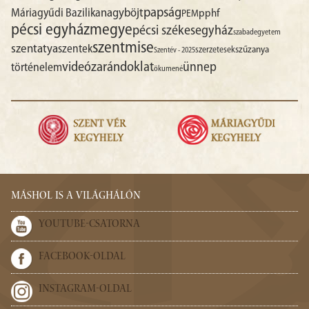
papság
nagyböjt
Máriagyűdi Bazilika
pphf
PEM
pécsi egyházmegye
pécsi székesegyház
szabadegyetem
szentmise
szentatya
szentek
szűzanya
szerzetesek
Szentév - 2025
videó
zarándoklat
ünnep
történelem
ökumené
MÁSHOL IS A VILÁGHÁLÓN
YOUTUBE-CSATORNA
FACEBOOK-OLDAL
INSTAGRAM-OLDAL