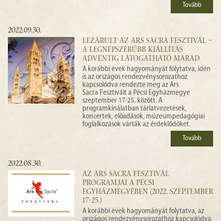
Tovább
2022.09.30.
LEZÁRULT AZ ARS SACRA FESZTIVÁL –
A LEGNÉPSZERŰBB KIÁLLÍTÁS
ADVENTIG LÁTOGATHATÓ MARAD
A korábbi évek hagyományát folytatva, idén
is az országos rendezvénysorozathoz
kapcsolódva rendezte meg az Ars
Sacra Fesztivált a Pécsi Egyházmegye
szeptember 17-25. között. A
programkínálatban tárlatvezetések,
koncertek, előadások, múzeumpedagógiai
foglalkozások várták az érdeklődőket.
Tovább
2022.08.30.
AZ ARS SACRA FESZTIVÁL
PROGRAMJAI A PÉCSI
EGYHÁZMEGYÉBEN (2022. SZEPTEMBER
17-25.)
A korábbi évek hagyományát folytatva, az
országos rendezvénysorozathoz kapcsolódva,