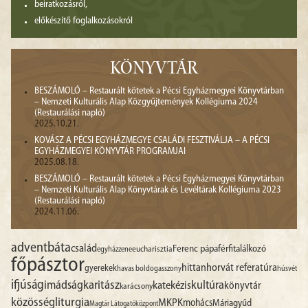
beiratkozásról,
előkészítő foglalkozásokról
KÖNYVTÁR
BESZÁMOLÓ – Restaurált kötetek a Pécsi Egyházmegyei Könyvtárban
– Nemzeti Kulturális Alap Közgyűjtemények Kollégiuma 2024
(Restaurálási napló)
2025.10.21.
KOVÁSZ A PÉCSI EGYHÁZMEGYE CSALÁDI FESZTIVÁLJA – A PÉCSI
EGYHÁZMEGYEI KÖNYVTÁR PROGRAMJAI
2025.08.18.
BESZÁMOLÓ – Restaurált kötetek a Pécsi Egyházmegyei Könyvtárban
– Nemzeti Kulturális Alap Könyvtárak és Levéltárak Kollégiuma 2023
(Restaurálási napló)
2024.11.06.
advent
báta
család
Ferenc pápa
férfitalálkozó
egyházzene
eucharisztia
főpásztor
hittan
horvát referatúra
gyerekek
havas boldogasszony
húsvét
ifjúság
imádság
karitász
kultúra
katekézis
könyvtár
karácsony
liturgia
közösség
MKPK
mohács
Máriagyűd
Magtár Látogatóközpont