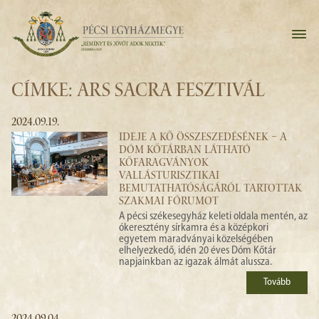
CÍMKE: ARS SACRA FESZTIVÁL
2024.09.19.
IDEJE A KŐ ÖSSZESZEDÉSÉNEK – A
DÓM KŐTÁRBAN LÁTHATÓ
KŐFARAGVÁNYOK
VALLÁSTURISZTIKAI
BEMUTATHATÓSÁGÁRÓL TARTOTTAK
SZAKMAI FÓRUMOT
A pécsi székesegyház keleti oldala mentén, az
ókeresztény sírkamra és a középkori
egyetem maradványai közelségében
elhelyezkedő, idén 20 éves Dóm Kőtár
napjainkban az igazak álmát alussza.
Tovább