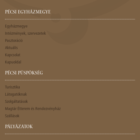
PÉCSI EGYHÁZMEGYE
Egyházmegye
Intézmények, szervezetek
Pasztoráció
Aktuális
Kapcsolat
Kapuoldal
PÉCSI PÜSPÖKSÉG
Turisztika
Látogatóknak
Szolgáltatások
Magtár Étterem és Rendezvényház
Szállások
PÁLYÁZATOK