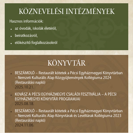
KÖZNEVELÉSI INTÉZMÉNYEK
Hasznos információk:
az óvodák, iskolák életéről,
beiratkozásról,
előkészítő foglalkozásokról
KÖNYVTÁR
BESZÁMOLÓ – Restaurált kötetek a Pécsi Egyházmegyei Könyvtárban
– Nemzeti Kulturális Alap Közgyűjtemények Kollégiuma 2024
(Restaurálási napló)
2025.10.21.
KOVÁSZ A PÉCSI EGYHÁZMEGYE CSALÁDI FESZTIVÁLJA – A PÉCSI
EGYHÁZMEGYEI KÖNYVTÁR PROGRAMJAI
2025.08.18.
BESZÁMOLÓ – Restaurált kötetek a Pécsi Egyházmegyei Könyvtárban
– Nemzeti Kulturális Alap Könyvtárak és Levéltárak Kollégiuma 2023
(Restaurálási napló)
2024.11.06.