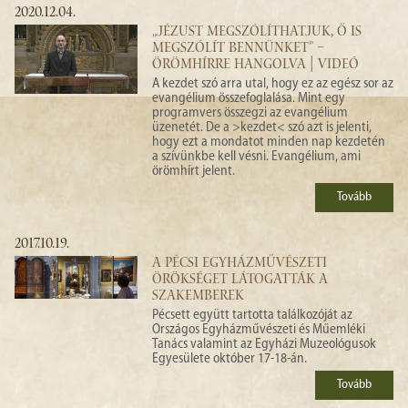
2020.12.04.
„JÉZUST MEGSZÓLÍTHATJUK, Ő IS
MEGSZÓLÍT BENNÜNKET” –
ÖRÖMHÍRRE HANGOLVA | VIDEÓ
A kezdet szó arra utal, hogy ez az egész sor az
evangélium összefoglalása. Mint egy
programvers összegzi az evangélium
üzenetét. De a >kezdet< szó azt is jelenti,
hogy ezt a mondatot minden nap kezdetén
a szívünkbe kell vésni. Evangélium, ami
örömhírt jelent.
Tovább
2017.10.19.
A PÉCSI EGYHÁZMŰVÉSZETI
ÖRÖKSÉGET LÁTOGATTÁK A
SZAKEMBEREK
Pécsett együtt tartotta találkozóját az
Országos Egyházművészeti és Műemléki
Tanács valamint az Egyházi Muzeológusok
Egyesülete október 17-18-án.
Tovább