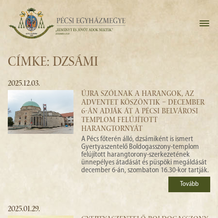
CÍMKE: DZSÁMI
2025.12.03.
ÚJRA SZÓLNAK A HARANGOK, AZ
ADVENTET KÖSZÖNTIK – DECEMBER
6-ÁN ADJÁK ÁT A PÉCSI BELVÁROSI
TEMPLOM FELÚJÍTOTT
HARANGTORNYÁT
A Pécs főterén álló, dzsámiként is ismert
Gyertyaszentelő Boldogasszony-templom
felújított harangtorony-szerkezetének
ünnepélyes átadását és püspöki megáldását
december 6-án, szombaton 16.30-kor tartják.
Tovább
2025.01.29.