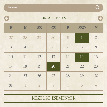
2026
Augusztus
H
K
SZ
CS
P
SZO
V
27
28
29
30
31
1
2
3
4
5
6
7
8
9
10
11
12
13
14
15
16
17
18
19
20
21
22
23
24
25
26
27
28
29
30
31
1
2
3
4
5
6
KÖZELGŐ ESEMÉNYEK