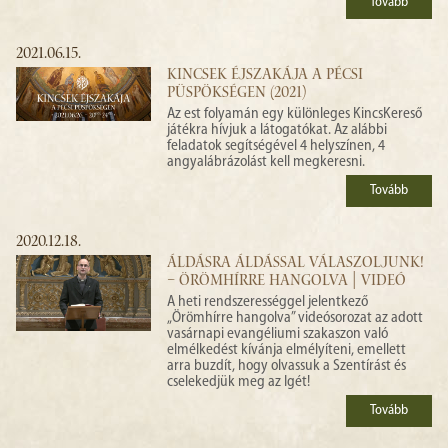
Tovább
2021.06.15.
KINCSEK ÉJSZAKÁJA A PÉCSI
PÜSPÖKSÉGEN (2021)
Az est folyamán egy különleges KincsKereső
játékra hívjuk a látogatókat. Az alábbi
feladatok segítségével 4 helyszínen, 4
angyalábrázolást kell megkeresni.
Tovább
2020.12.18.
ÁLDÁSRA ÁLDÁSSAL VÁLASZOLJUNK!
– ÖRÖMHÍRRE HANGOLVA | VIDEÓ
A heti rendszerességgel jelentkező
„Örömhírre hangolva” videósorozat az adott
vasárnapi evangéliumi szakaszon való
elmélkedést kívánja elmélyíteni, emellett
arra buzdít, hogy olvassuk a Szentírást és
cselekedjük meg az Igét!
Tovább