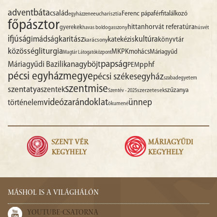
advent
báta
család
Ferenc pápa
férfitalálkozó
egyházzene
eucharisztia
főpásztor
hittan
horvát referatúra
gyerekek
havas boldogasszony
húsvét
ifjúság
imádság
karitász
kultúra
katekézis
könyvtár
karácsony
liturgia
közösség
MKPK
mohács
Máriagyűd
Magtár Látogatóközpont
papság
nagyböjt
Máriagyűdi Bazilika
pphf
PEM
pécsi egyházmegye
pécsi székesegyház
szabadegyetem
szentmise
szentatya
szentek
szűzanya
szerzetesek
Szentév - 2025
videó
zarándoklat
ünnep
történelem
ökumené
MÁSHOL IS A VILÁGHÁLÓN
YOUTUBE-CSATORNA