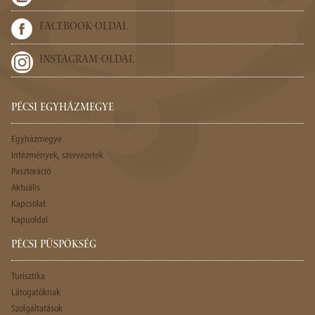
FACEBOOK-OLDAL
INSTAGRAM-OLDAL
PÉCSI EGYHÁZMEGYE
Egyházmegye
Intézmények, szervezetek
Pasztoráció
Aktuális
Kapcsolat
Kapuoldal
PÉCSI PÜSPÖKSÉG
Turisztika
Látogatóknak
Szolgáltatások