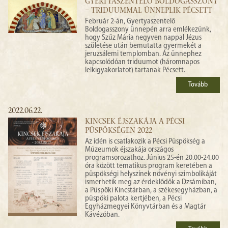
GYERTYASZENTELŐ BOLDOGASSZONY
– TRIDUUMMAL ÜNNEPLIK PÉCSETT
Február 2-án, Gyertyaszentelő
Boldogasszony ünnepén arra emlékezünk,
hogy Szűz Mária negyven nappal Jézus
születése után bemutatta gyermekét a
jeruzsálemi templomban. Az ünnephez
kapcsolódóan triduumot (háromnapos
lelkigyakorlatot) tartanak Pécsett.
Tovább
2022.06.22.
KINCSEK ÉJSZAKÁJA A PÉCSI
PÜSPÖKSÉGEN 2022
Az idén is csatlakozik a Pécsi Püspökség a
Múzeumok éjszakája országos
programsorozathoz. Június 25-én 20.00-24.00
óra között tematikus program keretében a
püspökségi helyszínek növényi szimbolikáját
ismerhetik meg az érdeklődők a Dzsámiban,
a Püspöki Kincstárban, a székesegyházban, a
püspöki palota kertjében, a Pécsi
Egyházmegyei Könyvtárban és a Magtár
Kávézóban.