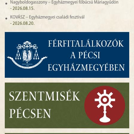
Nagyboldogasszony – Egyházmegyei főbúcsú Máriagyűdön
- 2026.08.15.
KOVÁSZ – Egyházmegyei családi fesztivál
- 2026.08.20.